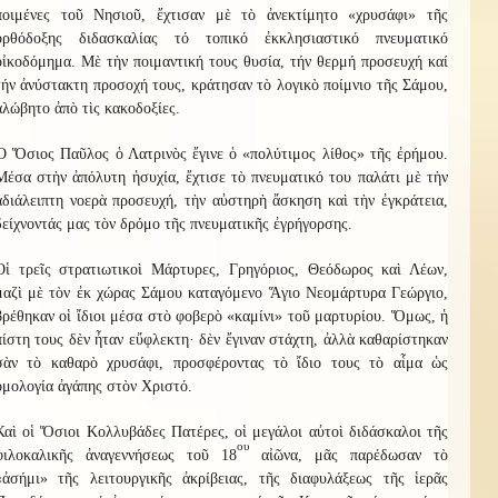
ποιμένες τοῦ Νησιοῦ, ἔχτισαν μὲ τὸ ἀνεκτίμητο «χρυσάφι» τῆς
ὀρθόδοξης διδασκαλίας τό τοπικό ἐκκλησιαστικό πνευματικό
οἰκοδόμημα. Μὲ τὴν ποιμαντική τους θυσία, τήν θερμή προσευχή καί
τήν ἀνύστακτη προσοχή τους, κράτησαν τὸ λογικὸ ποίμνιο τῆς Σάμου,
ἀλώβητο ἀπὸ τὶς κακοδοξίες.
Ὁ Ὅσιος Παῦλος ὁ Λατρινὸς ἔγινε ὁ «πολύτιμος λίθος» τῆς ἐρήμου.
Μέσα στὴν ἀπόλυτη ἡσυχία, ἔχτισε τὸ πνευματικό του παλάτι μὲ τὴν
ἀδιάλειπτη νοερὰ προσευχή, τὴν αὐστηρὴ ἄσκηση καὶ τὴν ἐγκράτεια,
δείχνοντάς μας τὸν δρόμο τῆς πνευματικῆς ἐγρήγορσης.
Οἱ τρεῖς στρατιωτικοὶ Μάρτυρες, Γρηγόριος, Θεόδωρος καὶ Λέων,
μαζὶ μὲ τὸν ἐκ χώρας Σάμου καταγόμενο Ἅγιο Νεομάρτυρα Γεώργιο,
βρέθηκαν οἱ ἴδιοι μέσα στὸ φοβερὸ «καμίνι» τοῦ μαρτυρίου. Ὅμως, ἡ
πίστη τους δὲν ἦταν εὔφλεκτη· δὲν ἔγιναν στάχτη, ἀλλὰ καθαρίστηκαν
σὰν τὸ καθαρὸ χρυσάφι, προσφέροντας τὸ ἴδιο τους τὸ αἷμα ὡς
ὁμολογία ἀγάπης στὸν Χριστό.
Καὶ οἱ Ὅσιοι Κολλυβάδες Πατέρες, οἱ μεγάλοι αὐτοὶ διδάσκαλοι τῆς
ου
φιλοκαλικῆς ἀναγεννήσεως τοῦ 18
αἰῶνα, μᾶς παρέδωσαν τὸ
«ἀσήμι» τῆς λειτουργικῆς ἀκρίβειας, τῆς διαφυλάξεως τῆς ἱερᾶς