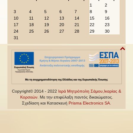
u
u
a
n
1
2
s
s
r
t
3
4
5
6
7
8
9
Y
M
h
10
11
12
13
14
15
16
e
o
17
18
19
20
21
22
23
a
n
24
25
26
27
28
29
30
r
t
31
h
Copyright© 2014 - 2022
Ιερά Μητρόπολη Σάμου,Ικαρίας &
Κορσεών
. Με την επιφύλαξη παντός δικαιώματος.
Σχεδίαση και Κατασκευή
Prisma Electronics SA
.