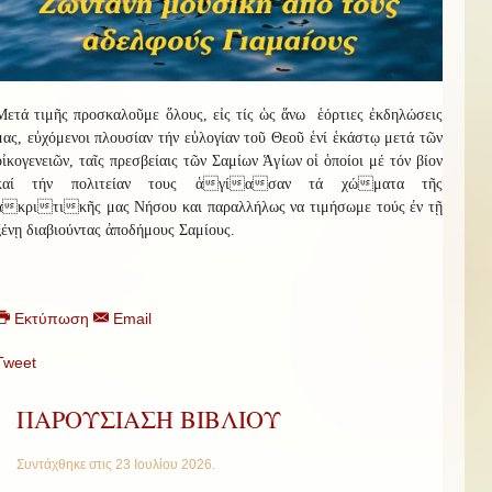
Μετά τιμῆς προσκαλοῦμε ὅλους, εἰς τίς ὡς ἅνω ἑόρτιες ἐκδηλώσεις
μας, εὐχόμενοι πλουσίαν τήν εὐλογίαν τοῦ Θεοῦ ἑνί ἑκάστῳ μετά τῶν
οἰκογενειῶν, ταῖς πρεσβείαις τῶν Σαμίων Ἁγίων οἱ ὁποίοι μέ τόν βίον
καί τήν πολιτείαν τους ἁγίασαν τά χώματα τῆς
ἀκριτικῆς μας Νήσου και παραλλήλως να τιμήσωμε τούς ἐν τ
ῇ
ξένῃ διαβιούντας ἀποδήμους
Σαμίους.
Εκτύπωση
Email
Tweet
ΠΑΡΟΥΣΙΑΣΗ ΒΙΒΛΙΟΥ
Συντάχθηκε στις
23 Ιουλίου 2026
.