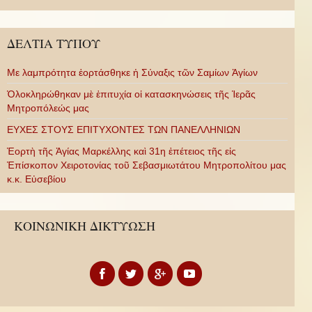
ΔΕΛΤΙΑ ΤΥΠΟΥ
Με λαμπρότητα ἑορτάσθηκε ἡ Σύναξις τῶν Σαμίων Ἁγίων
Ὁλοκληρώθηκαν μὲ ἐπιτυχία οἱ κατασκηνώσεις τῆς Ἱερᾶς
Μητροπόλεώς μας
ΕΥΧΕΣ ΣΤΟΥΣ ΕΠΙΤΥΧΟΝΤΕΣ ΤΩΝ ΠΑΝΕΛΛΗΝΙΩΝ
Ἑορτὴ τῆς Ἁγίας Μαρκέλλης καὶ 31η ἐπέτειος τῆς εἰς
Ἐπίσκοπον Χειροτονίας τοῦ Σεβασμιωτάτου Μητροπολίτου μας
κ.κ. Εὐσεβίου
ΚΟΙΝΩΝΙΚΗ ΔΙΚΤΥΩΣΗ