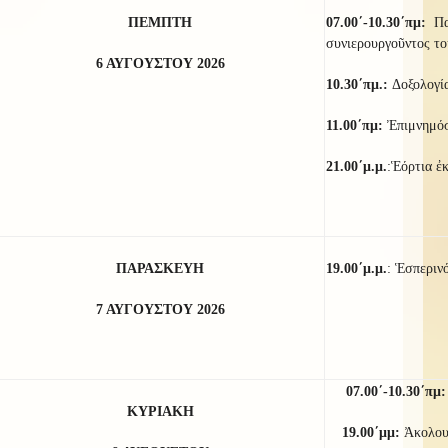
ΠΕΜΠΤΗ
07.00΄-10.30΄πμ:
Πα
συνιερουργοῦντος το
6 ΑΥΓΟΥΣΤΟΥ 2026
10.30΄πμ.:
Δοξολογί
11.00΄πμ:
Ἐπιμνημόσ
21
.00΄μ.μ.
:Ἑόρτια ἐ
ΠΑΡΑΣΚΕΥΗ
19.00΄μ.μ.
: Ἑσπεριν
7 ΑΥΓΟΥΣΤΟΥ 2026
07.00΄-10.30΄πμ
ΚΥΡΙΑΚΗ
19.00΄μμ:
Ἀκολο