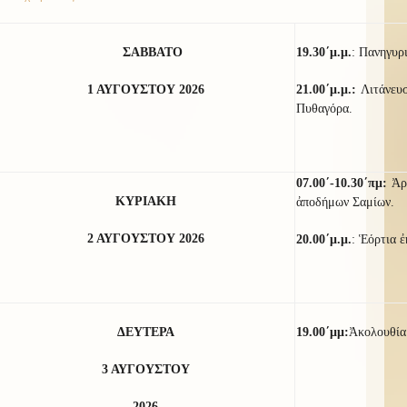
ΣΑΒΒΑΤΟ
19.30΄μ.μ.
:
Πανηγυρι
1 ΑΥΓΟΥΣΤΟΥ 2026
21.00΄μ.μ.:
Λιτάνευ
Πυθαγόρα.
07.00΄-10.30΄πμ:
Ἀρ
ΚΥΡΙΑΚΗ
ἀποδήμων Σαμίων.
2 ΑΥΓΟΥΣΤΟΥ 2026
20.00΄μ.μ.
: Ἑόρτια 
ΔΕΥΤΕΡΑ
19.00΄μμ:
Ἀκολουθί
3 ΑΥΓΟΥΣΤΟΥ
2026