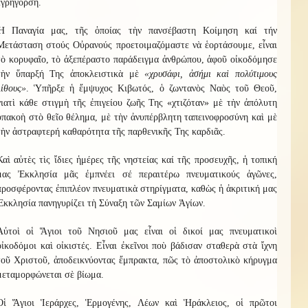
ἐγρήγορση.
Ἡ Παναγία μας, τῆς ὁποίας τὴν πανσέβαστη Κοίμηση καί τήν
Μετάσταση στούς Οὐρανούς προετοιμαζόμαστε νὰ ἑορτάσουμε, εἶναι
τὸ κορυφαῖο, τὸ ἀξεπέραστο παράδειγμα ἀνθρώπου, ἀφοῦ οἰκοδόμησε
τὴν ὕπαρξή Της ἀποκλειστικὰ μὲ
«χρυσάφι, ἀσήμι καὶ πολύτιμους
λίθους»
. Ὑπῆρξε ἡ ἔμψυχος Κιβωτός, ὁ ζωντανὸς Ναὸς τοῦ Θεοῦ,
γιατὶ κάθε στιγμὴ τῆς ἐπιγείου ζωῆς Της «χτιζόταν» μὲ τὴν ἀπόλυτη
ὑπακοὴ στὸ θεῖο θέλημα, μὲ τὴν ἀνυπέρβλητη ταπεινοφροσύνη καὶ μὲ
τὴν ἀστραφτερή καθαρότητα τῆς παρθενικῆς Της καρδιᾶς.
Καὶ αὐτὲς τὶς ἴδιες ἡμέρες τῆς νηστείας καί τῆς προσευχῆς, ἡ τοπική
μας Ἐκκλησία μᾶς ἐμπνέει σέ περαιτέρω πνευματικούς ἀγῶνες,
προσφέροντας ἐπιπλέον πνευματικὰ στηρίγματα, καθὼς ἡ ἀκριτική μας
Ἐκκλησία πανηγυρίζει τὴ Σύναξη τῶν Σαμίων Ἁγίων.
Αὐτοὶ οἱ Ἅγιοι τοῦ Νησιοῦ μας εἶναι οἱ δικοί μας πνευματικοὶ
οἰκοδόμοι καὶ οἰκιστές. Εἶναι ἐκεῖνοι ποὺ βάδισαν σταθερὰ στὰ ἴχνη
τοῦ Χριστοῦ, ἀποδεικνύοντας ἔμπρακτα, πῶς τὸ ἀποστολικὸ κήρυγμα
μεταμορφώνεται σὲ βίωμα.
Οἱ Ἅγιοι Ἱεράρχες, Ἑρμογένης, Λέων καὶ Ἡράκλειος, οἱ πρῶτοι