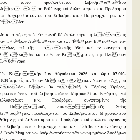
πρός τοῦτο προσκληθέντος Σεβασμιωτάτου
Μητροπολίτου Ρεθύμνης καί Αὐλοποτάμου κ.κ. Προδρόμου
καί συγχοροστατοῦντος τοῦ Σεβασμιωτάτου Ποιμενάρχου μας κ.κ.
Εὐσεβίου.
Μετά τό πέρας τοῦ Ἑσπερινοῦ θά ἀκολουθήσει ἡ λιτάνευσις
τῶν Ἱερῶν Λειψάνων καί τῶν Ἱερῶν Εἰκόνων τῶν
Ἁγίων, ἐπί τῆς παραλιακῆς ὁδοῦ καί ἐν συνεχείᾳ ἡ
Ἀρτοκλασία καί τό θεῖον Κήρυγμα εἰς τήν Πλατείαν
Πυθαγόρα.
Τήν
Κυριακήν 2αν Αὐγούστου 2026 καί ὥρα 07.00΄-
10.30΄π.μ.
εἰς τόν
Ἱερόν Μητροπολιτικόν Ναόν τοῦ Ἁγίου
Νικολάου Σάμου θά τελεσθῇ ὁ Ἑόρθιος Ὄρθρος,
χοροστατοῦντος τοῦ Σεβασμιωτάτου Μητροπολίτου Ρεθύμνης καί
Αὐλοποτάμου κ.κ. Προδρόμου, συναπτομένης τῆς
Πανηγυρικῆς δισαρχιερατικῆς Θείας
Λειτουργίας, προεξάρχοντος τοῦ Σεβασμιωτάτου Μητροπολίτου
Ρεθύμνης καί Αὐλοποτάμου κ.κ. Προδρόμου καί συλλειτουργούντος
τοῦ Σεβασμιωτάτου Ποιμενάρχου μας κ.κ. Εὐσεβίου καί ἐν συνεχείᾳ
τό Ἱερόν Μνημόσυνον ὑπέρ ἀναπαύσεως τῶν κεκοιμημένων Ἀποδήμων
Ἀδελφῶν ἡμῶν.