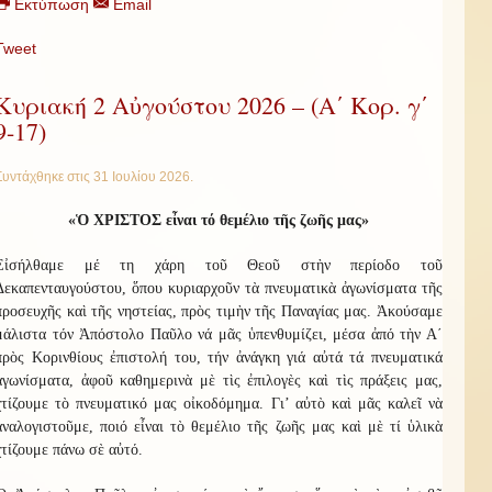
Εκτύπωση
Email
Tweet
Κυριακή 2 Αὐγούστου 2026 – (Α΄ Κορ. γ΄
9-17)
Συντάχθηκε στις
31 Ιουλίου 2026
.
«
Ὁ ΧΡΙΣΤΟΣ εἶναι τό θεμέλιο τῆς ζωῆς μας
»
Εἰσήλθαμε μέ τη χάρη τοῦ Θεοῦ στὴν περίοδο τοῦ
Δεκαπενταυγούστου, ὅπου κυριαρχοῦν τὰ πνευματικὰ ἀγωνίσματα τῆς
προσευχῆς καὶ τῆς νηστείας, πρὸς τιμὴν τῆς Παναγίας μας. Ἀκούσαμε
μάλιστα τόν Ἀπόστολο Παῦλο νά μᾶς ὑπενθυμίζει, μέσα ἀπό τὴν Α΄
πρὸς Κορινθίους ἐπιστολή του, τήν ἀνάγκη γιά αὐτά τά πνευματικά
ἀγωνίσματα, ἀφοῦ καθημερινὰ μὲ τὶς ἐπιλογὲς καὶ τὶς πράξεις μας,
χτίζουμε τὸ πνευματικό μας οἰκοδόμημα. Γι’ αὐτὸ καὶ μᾶς καλεῖ νὰ
ἀναλογιστοῦμε, ποιό εἶναι τὸ θεμέλιο τῆς ζωῆς μας καὶ μὲ τί ὑλικὰ
χτίζουμε πάνω σὲ αὐτό.