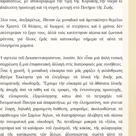
Παραδόσεως, μέ ἀποκορύφωμα την τιμή τῆς Κυριακῆς,τήν νοερά κι
ἀδιάλειπτη προσευχή καί τή συχνή μετοχή στὸ Ποτήριο τῆς Ζωῆς.
Ὅλοι τους, ἀνεξαιρέτως, ἔθεσαν ὡς μοναδικὸ καὶ ἀμετακίνητο θεμέλιο
τὸν Χριστό. Οἱ θλίψεις, οἱ διωγμοί, οἱ στερήσεις καὶ ὁ χρόνος δὲν
κατέστρεψαν τὸ ἔργο τους, ἀλλὰ τοὺς κατέστησαν αἰώνια καὶ ζωντανὰ
πρότυπα, γιὰ ὅλους ἐμᾶς ποὺ κατοικοῦμε σήμερα σὲ αὐτὰ τὰ
εὐλογημένα χώματα.
Ἡ νηστεία τοῦ Δεκαπενταυγούστου, λοιπόν, δὲν εἶναι μιὰ ἁπλὴ τυπικὴ
ὑποχρέωση ἢ μιὰ ἐπιφανειακὴ ἀλλαγὴ στὶς διατροφικές μας συνήθειες.
Εἶναι ἡ χρυσῆ, ἡ μοναδικὴ εὐκαιρία ποὺ μᾶς χαρίζει ἡ φιλάνθρωπη
Μητέρα Ἐκκλησία γιὰ νὰ ἐλέγξουμε τὰ ὑλικὰ τῆς δικῆς μας
πνευματικῆς οἰκοδομῆς. Ἔχουμε τήν εὐκαιρία μὲ τὰ ἀθάνατα ὑλικῆς
τῆς ἀποχῆς ἀπὸ τὰ πάθη καὶ τὶς τροφές, τῆς ἐντονότερης προσευχῆς,
τῆς εἰλικρινοῦς ἐξομολόγησης κάτω ἀπὸ τὸ πετραχήλι τοῦ
Πνευματικοῦ Πατέρα καὶ ἀπαραιτήτως μέ τήν ἐλεημοσύνη, πού γίνεται
μέ ἱλαρή, δηλαδή χαρούμενη διάθεση, μποροῦμε, ἀκολουθώντας τὸ
παράδειγμα τῶν Σαμίων Ἁγίων, νὰ διατηρήσουμε ἀλώβητη κάι αἰώνια
τήν πνευματική μας οἰκοδομὴ. Ἄς πετάξουμε μακριὰ τὰ «ξύλα, τὰ
χορτάρια καὶ τὰ καλάμια» τοῦ ἐγωϊσμοῦ, τῆς κακίας, τῆς φιλαργυρίας
καὶ τῆς κατάκρισης τῶν ἄλλων, ἀξιοποιώντας σωστὰ αὐτὸ τὸ