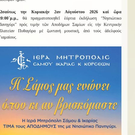
Ὡσαύτως την Κυριακήν 2αν Αὐγούστου 2026 καί
ὣρα
20:00΄μ.μ.,
θά πραγματοποιηθεῖ ἑόρτια ἐκδήλωση “Νησιώτικο
Πανηγύρι” πρός τιμήν τῶν Αποδήμων Σαμίων εἰς τήν Κεντρικήν
Πλατείαν Πυθαγόρα μέ ζωντανή μουσική, ἀπό τούς ἀδελφούς
Γιαμαίους.