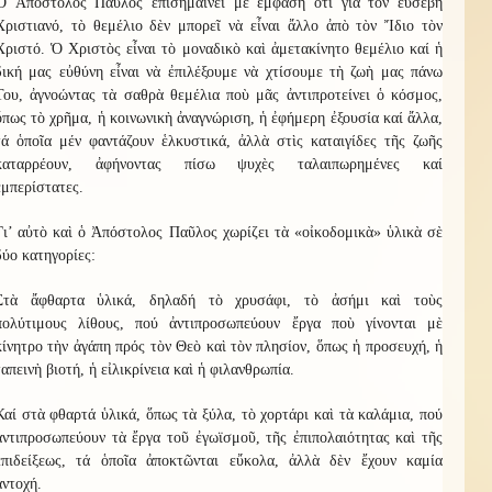
Ὁ Ἀπόστολος Παῦλος ἐπισημαίνει μὲ ἔμφαση ὅτι γιὰ τὸν εὐσεβῆ
Χριστιανό, τὸ θεμέλιο δὲν μπορεῖ νὰ εἶναι ἄλλο ἀπὸ τὸν Ἴδιο τὸν
Χριστό. Ὁ Χριστὸς εἶναι τὸ μοναδικὸ καὶ ἀμετακίνητο θεμέλιο καί ἡ
δική μας εὐθύνη εἶναι νὰ ἐπιλέξουμε νὰ χτίσουμε τὴ ζωὴ μας πάνω
Του, ἀγνοώντας τὰ σαθρὰ θεμέλια ποὺ μᾶς ἀντιπροτείνει ὁ κόσμος,
ὅπως τὸ χρῆμα, ἡ κοινωνικὴ ἀναγνώριση, ἡ ἐφήμερη ἐξουσία καί ἄλλα,
τά ὁποῖα μέν φαντάζουν ἑλκυστικά, ἀλλὰ στὶς καταιγίδες τῆς ζωῆς
καταρρέουν, ἀφήνοντας πίσω ψυχὲς ταλαιπωρημένες καί
ἐμπερίστατες.
Γι’ αὐτὸ καὶ ὁ Ἀπόστολος Παῦλος χωρίζει τὰ «οἰκοδομικὰ» ὑλικὰ σὲ
δύο κατηγορίες:
Στὰ ἄφθαρτα ὑλικά, δηλαδή τὸ χρυσάφι, τὸ ἀσήμι καὶ τοὺς
πολύτιμους λίθους, πού ἀντιπροσωπεύουν ἔργα ποὺ γίνονται μὲ
κίνητρο τὴν ἀγάπη πρός τὸν Θεὸ καὶ τὸν πλησίον, ὅπως ἡ προσευχή, ἡ
ταπεινὴ βιοτή, ἡ εἰλικρίνεια καὶ ἡ φιλανθρωπία.
Καί στὰ φθαρτά ὑλικά, ὅπως τὰ ξύλα, τὸ χορτάρι καὶ τὰ καλάμια, πού
ἀντιπροσωπεύουν τὰ ἔργα τοῦ ἐγωϊσμοῦ, τῆς ἐπιπολαιότητας καὶ τῆς
ἐπιδείξεως, τά ὁποῖα ἀποκτῶνται εὔκολα, ἀλλὰ δὲν ἔχουν καμία
ἀντοχή.