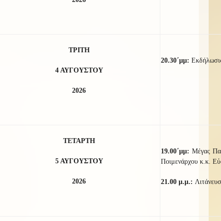
ΤΡΙΤΗ
20.
3
0
΄μμ:
Εκδήλωσις
4 ΑΥΓΟΥΣΤΟΥ
2026
ΤΕΤΑΡΤΗ
19.00΄μμ:
Μέγας Πα
5 ΑΥΓΟΥΣΤΟΥ
Ποιμενάρχου κ.κ. Εὐ
2026
21.00 μ.μ.:
Λιτάνευσ