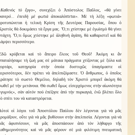
«Καθενὸς τὸ ἔργο»,
συνεχίζει ὁ Ἀπόστολος Παῦλος,
«θὰ γίνει
φανερό... ἐπειδὴ μὲ φωτιὰ ἀποκαλύπτεται».
Μὲ τὴ λέξη «φωτιά»
προτυπώνεται ἡ τελικὴ Κρίση τῆς Δευτέρας Παρουσίας, ὅπου ὁ
Χριστὸς θὰ δοκιμάσει τὰ ἔργα μας. Ὅ,τι χτίστηκε μὲ ἐγωϊσμὸ θὰ γίνει
στάχτη. Ὅ,τι ὅμως χτίστηκε μὲ ἀληθινὴ ἀγάπη, θὰ καθαριστεῖ καὶ θὰ
λάμψει περισσότερο.
Ἐδῶ κρύβεται καὶ τὸ ἄπειρο ἔλεος τοῦ Θεοῦ! Ἀκόμη κι ἄν
σπαταλήσαμε τὴ ζωή μας σὲ μάταια πράγματα χτίζοντας μὲ ξύλα καὶ
χορτάρι, κατηγορία στὴν ὁποία δυστυχῶς ὑπαγόμαστε οἱ
περισσότεροι, δὲν πρέπει νὰ ἀπελπιζόμαστε. Ὁ ἄνθρωπος, ὁ ὁποῖος
κράτησε τὸ σωστὸ Θεμέλιο, δηλαδή τὸν Χριστό μπορεῖ ἀκόμη θὰ
σωθεῖ μέ τήν μετάνοια. Θὰ σωθεῖ ὅμως εἰσερχόμενος στὴν αἰωνιότητα
«γυμνός», σὰν αὐτόν πού ἐπέζησε ἀπό τήν πυρκαγιά, ἐνῶ βλέπει ὅλο
τὸ σπίτι του νὰ καταστρέφεται.
Αὐτοὶ οἱ λόγοι τοῦ Ἀποστόλου Παύλου δὲν λέγονται γιὰ νὰ μᾶς
τρομάξουν, οὔτε γιὰ νὰ μᾶς βυθίσουν στὴν ἀπελπισία. Λέγονται γιὰ νὰ
μᾶς ἀφυπνίσουν, νὰ μᾶς ἀποσπάσουν ἀπὸ τὸν λήθαργο τῆς
καθημερινότητος καὶ νὰ μᾶς φέρουν σὲ μιὰ φιλότιμη πνευματικὴ