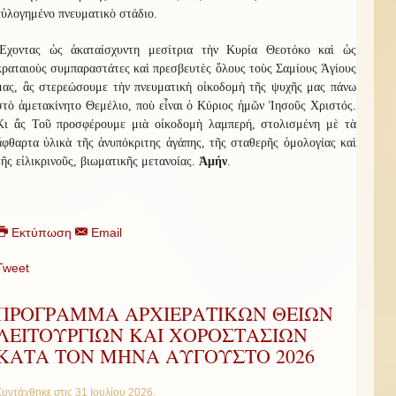
εὐλογημένο πνευματικὸ στάδιο.
Ἔχοντας ὡς ἀκαταίσχυντη μεσίτρια τὴν Κυρία Θεοτόκο καὶ ὡς
κραταιοὺς συμπαραστάτες καὶ πρεσβευτὲς ὅλους τοὺς Σαμίους Ἁγίους
μας, ἂς στερεώσουμε τὴν πνευματικὴ οἰκοδομὴ τῆς ψυχῆς μας πάνω
στὸ ἀμετακίνητο Θεμέλιο, ποὺ εἶναι ὁ Κύριος ἡμῶν Ἰησοῦς Χριστός.
Κι ἄς Τοῦ προσφέρουμε μιὰ οἰκοδομὴ λαμπερή, στολισμένη μὲ τὰ
ἄφθαρτα ὑλικὰ τῆς ἀνυπόκριτης ἀγάπης, τῆς σταθερῆς ὁμολογίας καὶ
τῆς εἰλικρινοῦς, βιωματικῆς μετανοίας.
Ἀμήν
.
Εκτύπωση
Email
Tweet
ΠΡΟΓΡΑΜΜΑ ΑΡΧΙΕΡΑΤΙΚΩΝ ΘΕΙΩΝ
ΛΕΙΤΟΥΡΓΙΩΝ ΚΑΙ ΧΟΡΟΣΤΑΣΙΩΝ
ΚΑΤΑ ΤΟΝ ΜΗΝΑ ΑΥΓΟΥΣΤΟ 2026
Συντάχθηκε στις
31 Ιουλίου 2026
.