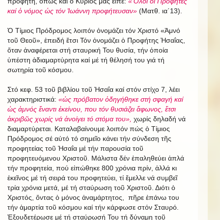
προφήτη, ὅπως καί ὁ Κύριός μας εἶπε:
«Ὅλοι οἱ Προφῆτες
καί ὁ νόμος ὡς τόν Ἰωάννη προφήτευσαν»
(Ματθ. ια΄13).
Ὁ Τίμιος Πρόδρομος λοιπόν ὀνομάζει τόν Χριστό «Ἀμνό
τοῦ Θεοῦ», ἐπειδή ἔτσι Τόν ὀνομάζει ὁ Προφήτης Ἠσαΐας,
ὅταν ἀναφέρεται στή σταυρική Του θυσία, τήν ὁποία
ὑπέστη ἀδιαμαρτύρητα καί μέ τή θέλησή του γιά τή
σωτηρία τοῦ κόσμου.
Στό κεφ. 53 τοῦ βιβλίου τοῦ Ἠσαΐα καί στόν στίχο 7, λέει
χαρακτηριστικά:
«ὡς πρόβατον ὁδηγήθηκε στή σφαγή καί
ὡς ἀμνός ἔναντι ἐκείνου, που τόν θυσιάζει ἄφωνος, ἔτσι
ἀκριβῶς χωρίς νά ἀνοίγει τό στόμα του»,
χωρίς δηλαδή νά
διαμαρτύρεται. Καταλαβαίνουμε λοιπόν πώς ὁ Τίμιος
Πρόδρομος σέ αὐτό τό σημεῖο κάνει τήν σύνδεση τῆς
προφητείας τοῦ Ἠσαΐα μέ τήν παρουσία τοῦ
προφητευόμενου Χριστοῦ. Μάλιστα δέν ἐπαληθεύει ἁπλά
τήν προφητεία, πού εἰπώθηκε 800 χρόνια πρίν, ἀλλά κι
ἐκεῖνος μέ τή σειρά του προφητεύει, τί ἔμελλε νά συμβεῖ
τρία χρόνια μετά, μέ τή σταύρωση τοῦ Χριστοῦ. Διότι ὁ
Χριστός, ὄντας ὁ μόνος ἀναμάρτητος, πῆρε ἐπάνω του
τήν ἁμαρτία τοῦ κόσμου καί τήν κάρφωσε στόν Σταυρό.
Ἐξουδετέρωσε μέ τή σταύρωσή Του τή δύναμη τοῦ