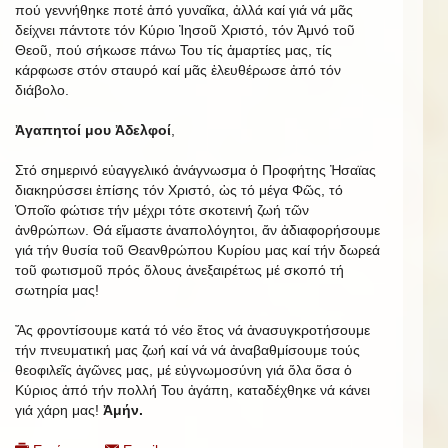
πού γεννήθηκε ποτέ ἀπό γυναῖκα, ἀλλά καί γιά νά μᾶς
δείχνει πάντοτε τόν Κύριο Ἰησοῦ Χριστό, τόν Ἀμνό τοῦ
Θεοῦ, πού σήκωσε πάνω Του τίς ἁμαρτίες μας, τίς
κάρφωσε στόν σταυρό καί μᾶς ἐλευθέρωσε ἀπό τόν
διάβολο.
Ἀγαπητοί μου Ἀδελφοί
,
Στό σημερινό εὐαγγελικό ἀνάγνωσμα ὁ Προφήτης Ἠσαϊας
διακηρύσσει ἐπίσης τόν Χριστό, ὡς τό μέγα Φῶς, τό
Ὁποῖο φώτισε τήν μέχρι τότε σκοτεινή ζωή τῶν
ἀνθρώπων. Θά εἴμαστε ἀναπολόγητοι, ἄν ἀδιαφορήσουμε
γιά τήν θυσία τοῦ Θεανθρώπου Κυρίου μας καί τήν δωρεά
τοῦ φωτισμοῦ πρός ὅλους ἀνεξαιρέτως μέ σκοπό τή
σωτηρία μας!
Ἄς φροντίσουμε κατά τό νέο ἔτος νά ἀνασυγκροτήσουμε
τήν πνευματική μας ζωή καί νά νά ἀναβαθμίσουμε τούς
θεοφιλεῖς ἀγῶνες μας, μέ εὐγνωμοσύνη γιά ὅλα ὅσα ὁ
Κύριος ἀπό τήν πολλή Του ἀγάπη, καταδέχθηκε νά κάνει
γιά χάρη μας!
Ἀμήν.