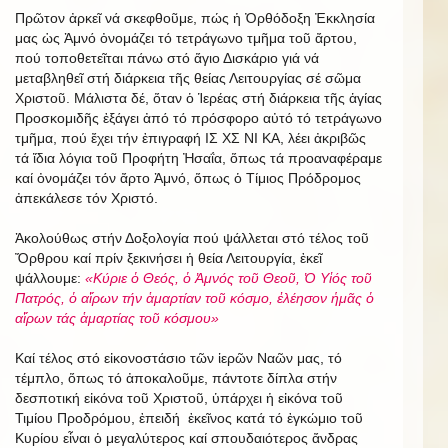
Πρῶτον ἀρκεῖ νά σκεφθοῦμε, πώς ἡ Ὀρθόδοξη Ἐκκλησία
μας ὡς Ἀμνό ὀνομάζει τό τετράγωνο τμῆμα τοῦ ἄρτου,
πού τοποθετεῖται πάνω στό ἅγιο Δισκάριο γιά νά
μεταβληθεῖ στή διάρκεια τῆς θείας Λειτουργίας σέ σῶμα
Χριστοῦ. Μάλιστα δέ, ὅταν ὁ Ἱερέας στή διάρκεια τῆς ἁγίας
Προσκομιδῆς ἐξάγει ἀπό τό πρόσφορο αὐτό τό τετράγωνο
τμῆμα, πού ἔχει τήν ἐπιγραφή ΙΣ ΧΣ ΝΙ ΚΑ, λέει ἀκριβῶς
τά ἴδια λόγια τοῦ Προφήτη Ἠσαΐα, ὅπως τά προαναφέραμε
καί ὀνομάζει τόν ἄρτο Ἀμνό, ὅπως ὁ Τίμιος Πρόδρομος
ἀπεκάλεσε τόν Χριστό.
Ἀκολούθως στήν Δοξολογία πού ψάλλεται στό τέλος τοῦ
Ὄρθρου καί πρίν ξεκινήσει ἡ θεία Λειτουργία, ἐκεῖ
ψάλλουμε:
«Κύριε ὁ Θεός, ὁ Ἀμνός τοῦ Θεοῦ, Ὁ Υἱός τοῦ
Πατρός, ὁ αἵρων τήν ἁμαρτίαν τοῦ κόσμο, ἐλέησον ἡμᾶς ὁ
αἵρων τάς ἁμαρτίας τοῦ κόσμου»
Καί τέλος στό εἰκονοστάσιο τῶν ἱερῶν Ναῶν μας, τό
τέμπλο, ὅπως τό ἀποκαλοῦμε, πάντοτε δίπλα στήν
δεσποτική εἰκόνα τοῦ Χριστοῦ, ὑπάρχει ἡ εἰκόνα τοῦ
Τιμίου Προδρόμου, ἐπειδή ἐκεῖνος κατά τό ἐγκώμιο τοῦ
Κυρίου εἶναι ὁ μεγαλύτερος καί σπουδαιότερος ἄνδρας