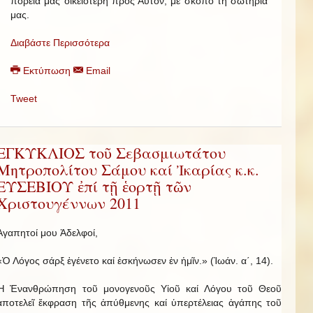
πορεία μας οἰκειότερη πρός Αὐτόν, μέ σκοπό τή σωτηρία
μας.
Διαβάστε Περισσότερα
Εκτύπωση
Email
Tweet
ΕΓΚΥΚΛΙΟΣ τοῦ Σεβασμιωτάτου
Μητροπολίτου Σάμου καί Ἰκαρίας κ.κ.
ΕΥΣΕΒΙΟΥ ἐπί τῇ ἑορτῇ τῶν
Χριστουγέννων 2011
Ἀγαπητοί μου Ἀδελφοί,
«Ὁ Λόγος σάρξ ἐγένετο καί ἐσκήνωσεν ἐν ἡμῖν.» (Ἰωάν. α΄, 14).
Ἡ Ἐνανθρώπηση τοῦ μονογενοῦς Υἱοῦ καί Λόγου τοῦ Θεοῦ
ἀποτελεῖ ἔκφραση τῆς ἀπύθμενης καί ὑπερτέλειας ἀγάπης τοῦ