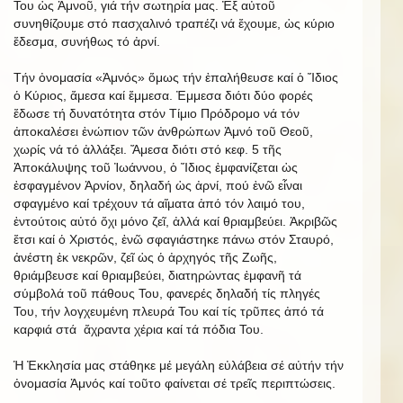
Του ὡς Ἀμνοῦ, γιά τήν σωτηρία μας. Ἐξ αὐτοῦ
συνηθίζουμε στό πασχαλινό τραπέζι νά ἔχουμε, ὡς κύριο
ἔδεσμα, συνήθως τό ἀρνί.
Τήν ὀνομασία «Ἀμνός» ὅμως τήν ἐπαλήθευσε καί ὁ Ἴδιος
ὁ Κύριος, ἄμεσα καί ἔμμεσα. Ἐμμεσα διότι δύο φορές
ἔδωσε τή δυνατότητα στόν Τίμιο Πρόδρομο νά τόν
ἀποκαλέσει ἐνώπιον τῶν ἀνθρώπων Ἀμνό τοῦ Θεοῦ,
χωρίς νά τό ἀλλάξει. Ἄμεσα διότι στό κεφ. 5 τῆς
Ἀποκάλυψης τοῦ Ἰωάννου, ὁ Ἴδιος ἐμφανίζεται ὡς
ἐσφαγμένον Ἀρνίον, δηλαδή ὡς ἀρνί, πού ἐνῶ εἶναι
σφαγμένο καί τρέχουν τά αἵματα ἀπό τόν λαιμό του,
ἐντούτοις αὐτό ὄχι μόνο ζεῖ, ἀλλά καί θριαμβεύει. Ἀκριβῶς
ἔτσι καί ὁ Χριστός, ἐνῶ σφαγιάστηκε πάνω στόν Σταυρό,
ἀνέστη ἐκ νεκρῶν, ζεῖ ὡς ὁ ἀρχηγός τῆς Ζωῆς,
θριάμβευσε καί θριαμβεύει, διατηρώντας ἐμφανῆ τά
σύμβολά τοῦ πάθους Του, φανερές δηλαδή τίς πληγές
Του, τήν λογχευμένη πλευρά Του καί τίς τρῦπες ἀπό τά
καρφιά στά ἄχραντα χέρια καί τά πόδια Του.
Ἡ Ἐκκλησία μας στάθηκε μέ μεγάλη εὐλάβεια σέ αὐτήν τήν
ὀνομασία Ἀμνός καί τοῦτο φαίνεται σέ τρεῖς περιπτώσεις.