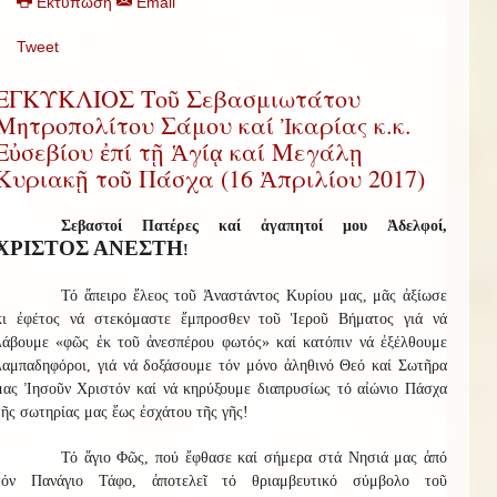
Εκτύπωση
Email
Tweet
ΕΓΚΥΚΛΙΟΣ Τοῦ Σεβασμιωτάτου
Μητροπολίτου Σάμου καί Ἰκαρίας κ.κ.
Εὐσεβίου ἐπί τῇ Ἁγίᾳ καί Μεγάλῃ
Κυριακῇ τοῦ Πάσχα (16 Ἀπριλίου 2017)
Σεβαστοί Πατέρες καί ἀγαπητοί μου Ἀδελφοί,
ΧΡΙΣΤΟΣ ΑΝΕΣΤΗ
!
Τό ἄπειρο ἔλεος τοῦ Ἀναστάντος Κυρίου μας, μᾶς ἀξίωσε
κι ἐφέτος νά στεκόμαστε ἔμπροσθεν τοῦ Ἱεροῦ Βήματος γιά νά
λάβουμε «φῶς ἐκ τοῦ ἀνεσπέρου φωτός» καί κατόπιν νά ἐξέλθουμε
λαμπαδηφόροι, γιά νά δοξάσουμε τόν μόνο ἀληθινό Θεό καί Σωτῆρα
μας Ἰησοῦν Χριστόν καί νά κηρύξουμε διαπρυσίως τό αἰώνιο Πάσχα
τῆς σωτηρίας μας ἕως ἐσχάτου τῆς γῆς!
Τό ἅγιο Φῶς, πού ἔφθασε καί σήμερα στά Νησιά μας ἀπό
τόν Πανάγιο Τάφο, ἀποτελεῖ τό θριαμβευτικό σύμβολο τοῦ