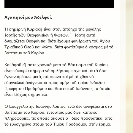
Ἀγαπητοί μου Ἀδελφοί,
Ἡ σημερινή Κυριακή εἶναι στόν ἀπόηχο τῆς μεγάλης
ἑορτῆς τῶν Θεοφανείων ἤ Φώτων. Ἡ ἑορτή αὐτή
ὀνομάζεται Θεοφάνεια, διότι ἔχουμε φανέρωση τοῦ Ἁγίου
Τριαδικοῦ Θεοῦ καί Φῶτα, διότι φωτίσθηκε ὁ κόσμος μέ τό
βάπτισμα τοῦ Κυρίου.
Καί ἀφοῦ εἴμαστε χρονικά μετά τό Βάπτισμα τοῦ Κυρίου
εἶναι εὐκαιρία σήμερα νά ὁμιλήσουμε σχετικά μέ τά ὅσα
ἔγιναν ἀμέσως μετά, σύμφωνα καί μέ τό χθεσινό
εὐαγγελικό ἀνάγνωσμα πρός τιμήν τοῦ τιμίου ἐνδόξου
Προφήτου Προδρόμου καί Βαπτιστοῦ Ἰωάννου, τά ὁποῖα
εἶναι ἐξόχως σημαντικά.
Ὁ Εὐαγγελιστής Ἰωάννης λοιπόν, ἐνῶ δέν ἀναφέρεται στό
βάπτισμα τοῦ Κυρίου, ἐντούτοις μᾶς δίνει κάποιες
πληροφορίες, τίς ὁποῖες ἄκουσε ὁ Ἴδιος προσωπικά, ἀπό
τό εὐλογημένο στόμα τοῦ Τιμίου Προδρόμου στήν ἔρημο.