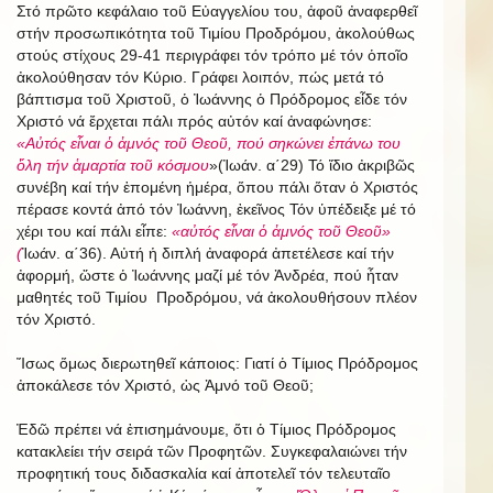
Στό πρῶτο κεφάλαιο τοῦ Εὐαγγελίου του, ἀφοῦ ἀναφερθεῖ
στήν προσωπικότητα τοῦ Τιμίου Προδρόμου, ἀκολούθως
στούς στίχους 29-41 περιγράφει τόν τρόπο μέ τόν ὁποῖο
ἀκολούθησαν τόν Κύριο. Γράφει λοιπόν, πώς μετά τό
βάπτισμα τοῦ Χριστοῦ, ὁ Ἰωάννης ὁ Πρόδρομος εἶδε τόν
Χριστό νά ἔρχεται πάλι πρός αὐτόν καί ἀναφώνησε:
«Αὐτός εἶναι ὁ ἀμνός τοῦ Θεοῦ, πού σηκώνει ἐπάνω του
ὅλη τήν ἁμαρτία τοῦ κόσμου
»(Ἰωάν. α΄29)
Τό ἴδιο ἀκριβῶς
συνέβη καί τήν ἑπομένη ἡμέρα, ὅπου πάλι ὅταν ὁ Χριστός
πέρασε κοντά ἀπό τόν Ἰωάννη, ἐκεῖνος Τόν ὑπέδειξε μέ τό
χέρι του καί πάλι εἶπε:
«αὐτός εἶναι ὁ ἀμνός τοῦ Θεοῦ»
(
Ἰωάν. α΄36). Αὐτή ἡ διπλή ἀναφορά ἀπετέλεσε καί τήν
ἀφορμή, ὥστε ὁ Ἰωάννης μαζί μέ τόν Ἀνδρέα, πού ἦταν
μαθητές τοῦ Τιμίου Προδρόμου, νά ἀκολουθήσουν πλέον
τόν Χριστό.
Ἴσως ὅμως διερωτηθεῖ κάποιος: Γιατί ὁ Τίμιος Πρόδρομος
ἀποκάλεσε τόν Χριστό, ὡς Ἀμνό τοῦ Θεοῦ;
Ἐδῶ πρέπει νά ἐπισημάνουμε, ὅτι ὁ Τίμιος Πρόδρομος
κατακλείει τήν σειρά τῶν Προφητῶν. Συγκεφαλαιώνει τήν
προφητική τους διδασκαλία καί ἀποτελεῖ τόν τελευταῖο