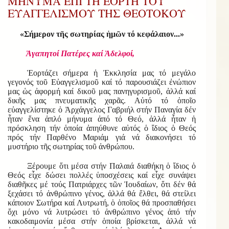
ΜΗΝΥΜΑ ΕΠΙ ΤΗ ΕΟΡΤΗ ΤΟΥ
ΕΥΑΓΓΕΛΙΣΜΟΥ ΤΗΣ ΘΕΟΤΟΚΟΥ
«Σήμερον τῆς σωτηρίας ἡμῶν τό κεφάλαιον...»
Ἀγαπητοί Πατέρες καί Ἀδελφοί,
Ἑορτάζει σήμερα ἡ Ἐκκλησία μας τό μεγάλο
γεγονός τοῦ Εὐαγγελισμοῦ καί τό παρουσιάζει ἐνώπιον
μας ὡς ἀφορμή καί δικοῦ μας πανηγυρισμοῦ, ἀλλά καί
δικῆς μας πνευματικῆς χαρᾶς. Αὐτό τό ὁποῖο
εὐαγγελίστηκε ὁ Ἀρχάγγελος Γαβριήλ στήν Παναγία δέν
ἦταν ἕνα ἁπλό μήνυμα ἀπό τό Θεό, ἀλλά ἦταν ἡ
πρόσκληση τήν ὁποία ἀπηύθυνε αὐτός ὁ ἴδιος ὁ Θεός
πρός τήν Παρθένο Μαριάμ γιά νά διακονήσει τό
μυστήριο τῆς σωτηρίας τοῦ ἀνθρώπου.
Ξέρουμε ὅτι μέσα στήν Παλαιά διαθήκη ὁ ἴδιος ὁ
Θεός εἶχε δώσει πολλές ὑποσχέσεις καί εἶχε συνάψει
διαθῆκες μέ τούς Πατριάρχες τῶν Ἰουδαίων, ὅτι δέν θά
ξεχάσει τό ἀνθρώπινο γένος, ἀλλά θά ἔλθει, θά στείλει
κάποιον Σωτήρα καί Λυτρωτή, ὁ ὁποῖος θά προσπαθήσει
ὄχι μόνο νά λυτρώσει τό ἀνθρώπινο γένος ἀπό τήν
κακοδαιμονία μέσα στήν ὁποία βρίσκεται, ἀλλά νά