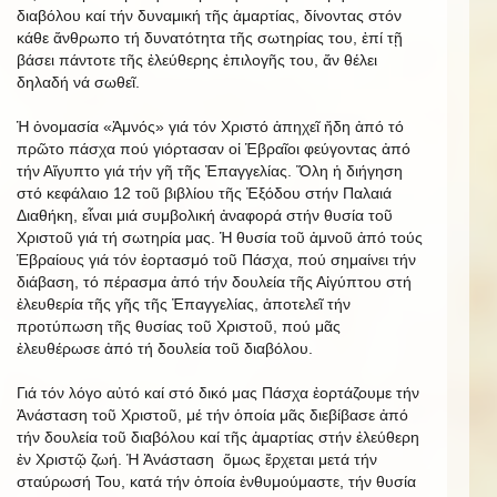
διαβόλου καί τήν δυναμική τῆς ἁμαρτίας, δίνοντας στόν
κάθε ἄνθρωπο τή δυνατότητα τῆς σωτηρίας του, ἐπί τῇ
βάσει πάντοτε τῆς ἐλεύθερης ἐπιλογῆς του, ἄν θέλει
δηλαδή νά σωθεῖ.
Ἡ ὀνομασία «Ἀμνός» γιά τόν Χριστό ἀπηχεῖ ἤδη ἀπό τό
πρῶτο πάσχα πού γιόρτασαν οἱ Ἑβραῖοι φεύγοντας ἀπό
τήν Αἴγυπτο γιά τήν γῆ τῆς Ἐπαγγελίας. Ὅλη ἡ διήγηση
στό κεφάλαιο 12 τοῦ βιβλίου τῆς Ἐξόδου στήν Παλαιά
Διαθήκη, εἶναι μιά συμβολική ἀναφορά στήν θυσία τοῦ
Χριστοῦ γιά τή σωτηρία μας. Ἡ θυσία τοῦ ἀμνοῦ ἀπό τούς
Ἑβραίους γιά τόν ἑορτασμό τοῦ Πάσχα, πού σημαίνει τήν
διάβαση, τό πέρασμα ἀπό τήν δουλεία τῆς Αἰγύπτου στή
ἐλευθερία τῆς γῆς τῆς Ἐπαγγελίας, ἀποτελεῖ τήν
προτύπωση τῆς θυσίας τοῦ Χριστοῦ, πού μᾶς
ἐλευθέρωσε ἀπό τή δουλεία τοῦ διαβόλου.
Γιά τόν λόγο αὐτό καί στό δικό μας Πάσχα ἑορτάζουμε τήν
Ἀνάσταση τοῦ Χριστοῦ, μέ τήν ὁποία μᾶς διεβίβασε ἀπό
τήν δουλεία τοῦ διαβόλου καί τῆς ἁμαρτίας στήν ἐλεύθερη
ἐν Χριστῷ ζωή. Ἡ Ἀνάσταση ὅμως ἔρχεται μετά τήν
σταύρωσή Του, κατά τήν ὁποία ἐνθυμούμαστε, τήν θυσία