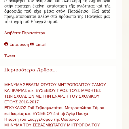
ἐπαναφέρει τόν ἄνθρωπο καί ὁλόκληρη τή Δημιουργία
στήν πρότερη ἐκείνη κατάσταση τῆς ἁγιότητας καί τῆς
ὀμορφιᾶς πού εἶχε μέσα στόν Παράδεισο. Καί αὐτό
πραγματοποιεῖται πλέον στό πρόσωπο τῆς Παναγίας μας
τή στιγμή τοῦ Εὐαγγελισμοῦ.
Διαβάστε Περισσότερα
Εκτύπωση
Email
Tweet
Περισσότερα Άρθρα...
ΜΗΝΥΜΑ ΣΕΒΑΣΜΙΩΤΑΤΟΥ ΜΗΤΡΟΠΟΛΙΤΟΥ ΣΑΜΟΥ
ΚΑΙ ΙΚΑΡΙΑΣ κ.κ. ΕΥΣΕΒΙΟΥ ΠΡΟΣ ΤΟΥΣ ΜΑΘΗΤΕΣ
ΤΩΝ ΣΧΟΛΕΙΩΝ ΜΕ ΤΗΝ ΕΝΑΡΞΗ ΤΟΥ ΣΧΟΛΙΚΟΥ
ΕΤΟΥΣ 2016-2017
ΕΓΚΥΚΛΙΟΣ Τοῦ Σεβασμιωτάτου Μητροπολίτου Σάμου
καί Ἰκαρίας κ.κ. ΕΥΣΕΒΙΟΥ ἐπί τῷ Ἁγίῳ Πάσχᾳ
Η εορτή του Ευαγγελισμού της Θεοτόκου
ΜΗΝΥΜΑ ΤΟΥ ΣΕΒΑΣΜΙΩΤΑΤΟΥ ΜΗΤΡΟΠΟΛΙΤΟΥ