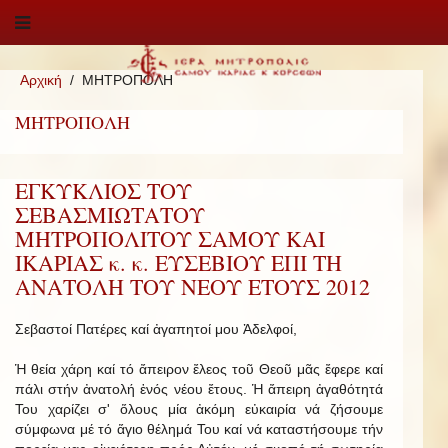
Αρχική
ΜΗΤΡΟΠΟΛΗ
ΜΗΤΡΟΠΟΛΗ
ΕΓΚΥΚΛΙΟΣ ΤΟΥ
ΣΕΒΑΣΜΙΩΤΑΤΟΥ
ΜΗΤΡΟΠΟΛΙΤΟΥ ΣΑΜΟΥ ΚΑΙ
ΙΚΑΡΙΑΣ κ. κ. ΕΥΣΕΒΙΟΥ ΕΠΙ ΤΗ
ΑΝΑΤΟΛΗ ΤΟΥ ΝΕΟΥ ΕΤΟΥΣ 2012
Σεβαστοί Πατέρες καί ἀγαπητοί μου Ἀδελφοί,
Ἡ θεία χάρη καί τό ἄπειρον ἔλεος τοῦ Θεοῦ μᾶς ἔφερε καί
πάλι στήν ἀνατολή ἑνός νέου ἔτους. Ἡ ἄπειρη ἀγαθότητά
Του χαρίζει σ' ὅλους μία ἀκόμη εὐκαιρία νά ζήσουμε
σύμφωνα μέ τό ἅγιο θέλημά Του καί νά καταστήσουμε τήν