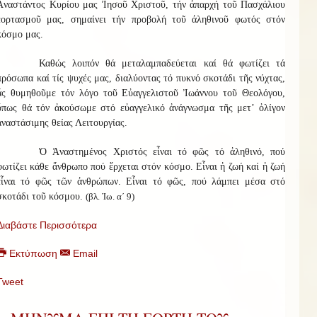
Ἀναστάντος Κυρίου μας Ἰησοῦ Χριστοῦ, τήν ἀπαρχή τοῦ Πασχάλιου
ἑορτασμοῦ μας, σημαίνει τήν προβολή τοῦ ἀληθινοῦ φωτός στόν
κόσμο μας.
Καθώς λοιπόν θά μεταλαμπαδεύεται καί θά φωτίζει τά
πρόσωπα καί τίς ψυχές μας, διαλύοντας τό πυκνό σκοτάδι τῆς νύχτας,
ἄς θυμηθοῦμε τόν λόγο τοῦ Εὐαγγελιστοῦ Ἰωάννου τοῦ Θεολόγου,
ὅπως θά τόν ἀκούσωμε στό εὐαγγελικό ἀνάγνωσμα τῆς μετ’ ὀλίγον
ἀναστάσιμης θείας Λειτουργίας.
Ὁ Ἀναστημένος Χριστός εἶναι τό φῶς τό ἀληθινό, πού
φωτίζει κάθε ἄνθρωπο πού ἔρχεται στόν κόσμο. Εἶναι ἡ ζωή καί ἡ ζωή
εἶναι τό φῶς τῶν ἀνθρώπων. Εἶναι τό φῶς, πού λάμπει μέσα στό
σκοτάδι τοῦ κόσμου.
(βλ. Ἰω. α΄ 9)
Διαβάστε Περισσότερα
Εκτύπωση
Email
Tweet