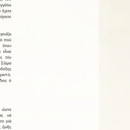
γγέλιο
 ἔχετε
κήσετε
ενίζει
τό πού
, ὅταν
 εἶναι
ως τόν
ι Σῶμα
όδοξης
ιστό,
διος ὁ
, ὥστε
ας νά
σο γιά
ς ζωῆς