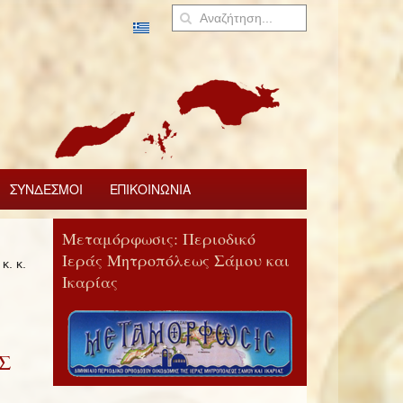
ΣΥΝΔΕΣΜΟΙ
ΕΠΙΚΟΙΝΩΝΙΑ
Μεταμόρφωσις: Περιοδικό
Ιεράς Μητροπόλεως Σάμου και
. κ.
Ικαρίας
Σ