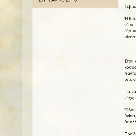
ΣΥΓΓΡΑΦΙΚΟ ΕΡΓΟ
Σεβασ
Ἡ θεί
νέου 
ζήσου
οἰκει
Στόν 
κόσμο
πάντο
ὁποῖος
Γιά ν
εὐχόμ
Ὅλοι 
ὑγίει
ἀπαλλ
Προϊό