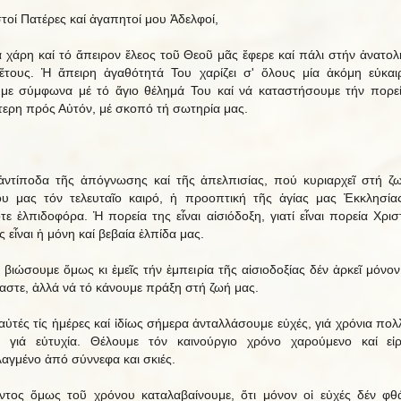
τοί Πατέρες καί ἀγαπητοί μου Ἀδελφοί,
α χάρη καί τό ἄπειρον ἔλεος τοῦ Θεοῦ μᾶς ἔφερε καί πάλι στήν ἀνατολ
ἔτους. Ἡ ἄπειρη ἀγαθότητά Του χαρίζει σ' ὅλους μία ἀκόμη εὐκαι
με σύμφωνα μέ τό ἅγιο θέλημά Του καί νά καταστήσουμε τήν πορε
ότερη πρός Αὐτόν, μέ σκοπό τή σωτηρία μας.
ἀντίποδα τῆς ἀπόγνωσης καί τῆς ἀπελπισίας, πού κυριαρχεῖ στή ζ
υ μας τόν τελευταῖο καιρό, ἡ προοπτική τῆς ἁγίας μας Ἐκκλησίας
τε ἐλπιδοφόρα. Ἡ πορεία της εἶναι αἰσιόδοξη, γιατί εἶναι πορεία Χρισ
 εἶναι ἡ μόνη καί βεβαία ἐλπίδα μας.
ά βιώσουμε ὅμως κι ἐμεῖς τήν ἐμπειρία τῆς αἰσιοδοξίας δέν ἀρκεῖ μόνον
αστε, ἀλλά νά τό κάνουμε πράξη στή ζωή μας.
αὐτές τίς ἡμέρες καί ἰδίως σήμερα ἀνταλλάσουμε εὐχές, γιά χρόνια πολλ
α, γιά εὐτυχία. Θέλουμε τόν καινούργιο χρόνο χαρούμενο καί εἰρ
αγμένο ἀπό σύννεφα και σκιές.
ντος ὅμως τοῦ χρόνου καταλαβαίνουμε, ὅτι μόνον οἱ εὐχές δέν φθ