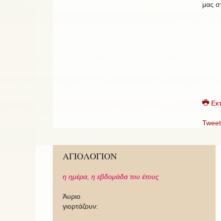
μας σ
Εκ
Tweet
ΑΓΙΟΛΟΓΙΟΝ
η ημέρα,
η εβδομάδα του έτους
Άυριο
γιορτάζουν: