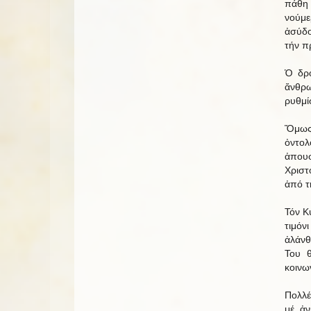
πάθη 
νούμε
ἀσύδο
τήν πρ
Ὁ δρό
ἄνθρωπ
ρυθμί
Ὅμως 
ὀντολ
ἀπουσ
Χριστ
ἀπό τ
Τόν Κ
τιμόν
ἀλάνθ
Του θ
κοινω
Πολλέ
μέ ἀν