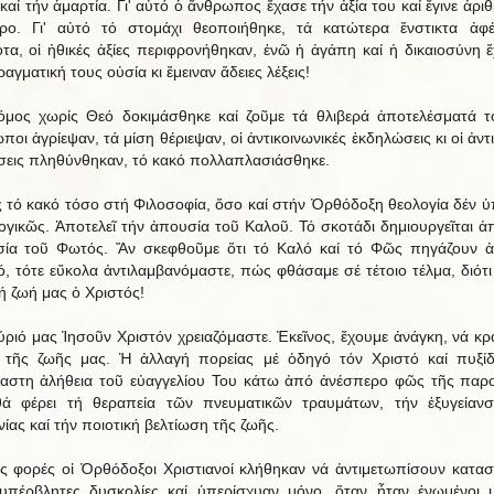
καί τήν ἁμαρτία. Γι' αὐτό ὁ ἄνθρωπος ἔχασε τήν ἀξία του καί ἔγινε ἀριθ
ρο. Γι' αὐτό τό στομάχι θεοποιήθηκε, τά κατώτερα ἔνστικτα ἀφ
τα, οἱ ἠθικές ἀξίες περιφρονήθηκαν, ἐνῶ ἡ ἀγάπη καί ἡ δικαιοσύνη 
αγματική τους οὐσία κι ἔμειναν ἄδειες λέξεις!
μος χωρίς Θεό δοκιμάσθηκε καί ζοῦμε τά θλιβερά ἀποτελέσματά τ
οι ἀγρίεψαν, τά μίση θέριεψαν, οἱ ἀντικοινωνικές ἐκδηλώσεις κι οἱ ἀντ
σεις πληθύνθηκαν, τό κακό πολλαπλασιάσθηκε.
τό κακό τόσο στή Φιλοσοφία, ὅσο καί στήν Ὀρθόδοξη θεολογία δέν ὑ
ογικῶς. Ἀποτελεῖ τήν ἀπουσία τοῦ Καλοῦ. Τό σκοτάδι δημιουργεῖται ἀ
ία τοῦ Φωτός. Ἄν σκεφθοῦμε ὅτι τό Καλό καί τό Φῶς πηγάζουν 
ό, τότε εὔκολα ἀντιλαμβανόμαστε, πώς φθάσαμε σέ τέτοιο τέλμα, διότι 
ή ζωή μας ὁ Χριστός!
ύριό μας Ἰησοῦν Χριστόν χρειαζόμαστε. Ἐκεῖνος, ἔχουμε ἀνάγκη, νά κρα
ι τῆς ζωῆς μας. Ἡ ἀλλαγή πορείας μέ ὁδηγό τόν Χριστό καί πυξί
αστη ἀλήθεια τοῦ εὐαγγελίου Του κάτω ἀπό ἀνέσπερο φῶς τῆς παρ
ά φέρει τή θεραπεία τῶν πνευματικῶν τραυμάτων, τήν ἐξυγείαν
νίας καί τήν ποιοτική βελτίωση τῆς ζωῆς.
ς φορές οἱ Ὀρθόδοξοι Χριστιανοί κλήθηκαν νά ἀντιμετωπίσουν κατασ
υπέρβλητες δυσκολίες καί ὑπερίσχυαν μόνο, ὅταν ἦταν ἑνωμένοι 