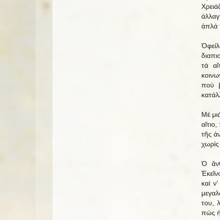
Χρειά
ἀλλαγ
ἁπλά 
Ὀφεί
διαπι
τά αἴ
κοινω
πού β
κατάλ
Μέ μι
αἴτιο
τῆς ἀ
χωρίς 
Ὁ ἄν
Ἐκεῖν
καί ν
μεγαλ
του, 
πώς ἡ