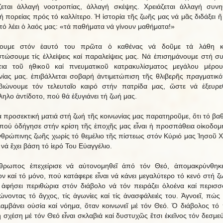
ζεται ἀλλαγή νοοτροπίας, ἀλλαγή σκέψης. Χρειάζεται ἀλλαγή συνη
ή πορείας πρός τό καλλίτερο. Ἡ ἱστορία τῆς ζωῆς μας νά μᾶς διδάξει 
τό λέει ὁ λαός μας: «τά παθήματα νά γίνουν μαθήματα!»
λουμε στόν ἑαυτό του πρῶτα ὁ καθένας νά δοῦμε τά λάθη κ
στώσουμε τίς ἐλλείψεις καί παραλείψεις μας. Νά ἐπισημάνουμε στή συ
τια τοῦ ἠθικοῦ καί πνευματικοῦ κατρακυλίσματος μεγάλου μέρο
νίας μας. ἐπιβάλλεται σοβαρή ἀντιμετώπιση τῆς θλιβερῆς πραγματικό
ιώνουμε τόν τελευταῖο καιρό στήν πατρίδα μας, ὥστε νά ἐξευρε
ληλο ἀντίδοτο, πού θά ἐξυγιάνει τή ζωή μας.
ά προσεκτική ματιά στή ζωή τῆς κοινωνίας μας παρατηροῦμε, ὅτι τό βα
, πού ὁδήγησε στήν κρίση τῆς ἐποχῆς μας εἶναι ἡ προσπάθεια οἰκοδο
νθρώπινης ζωῆς χωρίς τό θεμέλιο τῆς πίστεως στόν Κύριό μας Ἰησοῦ Χ
νά ἔχει βάση τό ἱερό Του Εὐαγγέλιο.
θρωπος ἐπεχείρισε νά αὐτονομηθεῖ ἀπό τόν Θεό, ἀπομακρύνθηκ
ον καί τό μόνο, πού κατάφερε εἶναι νά κάνει μεγαλύτερο τό κενό στή ζ
' ἀφήσει περιθώρια στόν διάβολο νά τόν πειράζει ὁλοένα καί περισσ
ώνοντας τό ἄγχος, τίς ἀγωνίες καί τίς ἀνασφάλειές του. Ἀγνοεῖ, πώς
λαμβάνει οὐσία καί νόημα, ὅταν κοινωνεῖ μέ τόν Θεό. Ὁ διάβολος τό π
 σχέση μέ τόν Θεό εἶναι σκλαβιά καί δυστυχῶς ἔτσι ἐκεῖνος τόν δεσμεύ