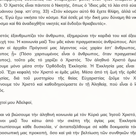
ό. Ὁ Χριστός εἶναι πάντοτε ὁ Νικητής, ὅπως ὀ Ἴδιος μᾶς τό λέει στό εὐα
ωάννου (κεφ. ιστ΄στιχ. 33) «Στόν κόσμον αὐτό θά ἔχετε θλίψη, ἀλλά νά
ς. Ἐγώ ἔχω νικήσει τόν κόσμο. Καί ἐσεῖς μέ τήν δική μου δύναμη θά νι
σμο καί θά ἀναδειχθῆτε νικητές καί ἔνδοξοι θριαβευτές».
στός ἐξανθρωπίζει τόν ἄνθρωπο, ἐξημερώνει τήν καρδιά του καί ἐξευγ
υχή του. Ἡ κοινωνία μαζί Του μᾶς κάνει πραγματικούς ἀνθρώπους. Αὐ
αν οἱ ἀρχαῖοι Πρόγονοί μας λέγοντας «ὡς χαρίεν ἐστ' ἄνθρωπος
πος ᾖ» (Πόσο χαριτωμένος εἶναι ὁ ἄνθρωπος, ὅταν πραγματικά
πος), τοῦτο μᾶς τό χαρίζει ὁ Χριστός. Τόν ἀληθινό Χριστό ὅμ
ουμε μόνο μέσα στήν Ὀρθόδοξη Ἐκκλησία. Ἡ Ἐκκλησία μας εἶνα
οῦ. Ἔχει κεφαλή τόν Χριστό κι ἐμᾶς μέλη. Μέσα ἀπό τή ζωή τῆς ὀρθ
ησίας, διά τοῦ μυστηρίου τῆς θείας Εὐχαριστίας ζοῦμε τόν Χρ
νουμε τόν Χριστό καί καθοδηγούμαστε ἐν τῇ Ἀληθείᾳ, πού εἶναι ὁ ἴ
ός.
τοί μου Ἀδελφοί,
αι νά βιώσουμε τήν ἀληθινή κοινωνία μέ τόν Κύριό μας Ἰησοῦ Χριστό
ένοι μαζί Του κάτω ἀπό τήν σκέπη τῆς ἁγίας μας Ἐκκλησί
ετωπίσουμε κάθε δυσκολία, ν' ἀνταπεξέλθουμε σέ κάθε δοκιμασία τό
ροσωπική μας προκοπή, ὅσο καί γιά τήν βελτίωση τῶν συνθηκῶν τῆ