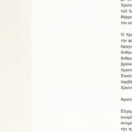
Χριστ
τοῦ Ἰ
θάρρο
τόν κό
Ὁ Χρι
τήν ψ
ἔψαχν
ἄνθρω
ἄνθρω
βρίσκ
Χριστ
Ἐκκλ
λαμβά
Χριστ
Ἀγαπη
Εὔχομ
ἑνωμ
ἀντιμ
τήν π