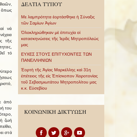
ΔΕΛΤΙΑ ΤΥΠΟΥ
θειῶν,
ἤ ὅπως
Με λαμπρότητα ἑορτάσθηκε ἡ Σύναξις
τῶν Σαμίων Ἁγίων
αί νά
Ὁλοκληρώθηκαν μὲ ἐπιτυχία οἱ
νέχεια
κατασκηνώσεις τῆς Ἱερᾶς Μητροπόλεώς
υς τῆς
μας
τητας,
θεῖ τό
ΕΥΧΕΣ ΣΤΟΥΣ ΕΠΙΤΥΧΟΝΤΕΣ ΤΩΝ
ΠΑΝΕΛΛΗΝΙΩΝ
Ἑορτὴ τῆς Ἁγίας Μαρκέλλης καὶ 31η
θύτερο
ἐπέτειος τῆς εἰς Ἐπίσκοπον Χειροτονίας
μήσεως
τοῦ Σεβασμιωτάτου Μητροπολίτου μας
ριστό,
κ.κ. Εὐσεβίου
ε ἀπό
ωή του
ΚΟΙΝΩΝΙΚΗ ΔΙΚΤΥΩΣΗ
ότερο,
 ἡ ζωή
είθει,
ει στά