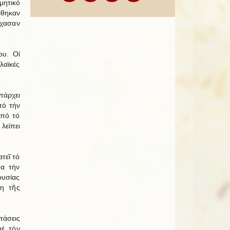
μητικό
έθηκαν
ἔχασαν
ου. Οἱ
ιλαϊκές
πάρχει
πό τήν
ἀπό τό
λείπει
τεῖ τό
δα τήν
ουσίας
ση τῆς
τάσεις
μέ τόν