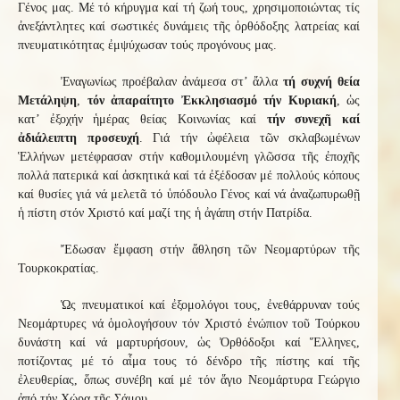
Γένος μας. Μέ τό κήρυγμα καί τή ζωή τους, χρησιμοποιώντας τίς
ἀνεξάντλητες καί σωστικές δυνάμεις τῆς ὀρθόδοξης λατρείας καί
πνευματικότητας ἐμψύχωσαν τούς προγόνους μας.
Ἐναγωνίως προέβαλαν ἀνάμεσα στ’ ἄλλα
τή συχνή θεία
Μετάληψη
,
τόν ἀπαραίτητο Ἐκκλησιασμό τήν Κυριακή
, ὡς
κατ’ ἐξοχήν ἡμέρας θείας Κοινωνίας καί
τήν συνεχῆ καί
ἀδιάλειπτη προσευχή
. Γιά τήν ὠφέλεια τῶν σκλαβωμένων
Ἑλλήνων μετέφρασαν στήν καθομιλουμένη γλῶσσα τῆς ἐποχῆς
πολλά πατερικά καί ἀσκητικά καί τά ἐξέδοσαν μέ πολλούς κόπους
καί θυσίες γιά νά μελετᾶ τό ὑπόδουλο Γένος καί νά ἀναζωπυρωθῇ
ἡ πίστη στόν Χριστό καί μαζί της ἡ ἀγάπη στήν Πατρίδα.
Ἔδωσαν ἔμφαση στήν ἄθληση τῶν Νεομαρτύρων τῆς
Τουρκοκρατίας.
Ὡς πνευματικοί καί ἐξομολόγοι τους, ἐνεθάρρυναν τούς
Νεομάρτυρες νά ὁμολογήσουν τόν Χριστό ἐνώπιον τοῦ Τούρκου
δυνάστη καί νά μαρτυρήσουν, ὡς Ὀρθόδοξοι καί Ἕλληνες,
ποτίζοντας μέ τό αἷμα τους τό δένδρο τῆς πίστης καί τῆς
ἐλευθερίας, ὅπως συνέβη καί μέ τόν ἅγιο Νεομάρτυρα Γεώργιο
ἀπό τήν Χώρα τῆς Σάμου.