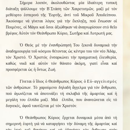
Σήμερα λοιπόν, ἀκολουθώντας μία ἰδιαίτερη τυπική
διάταξη ψάλλουμε τήν Β΄Στάση τῶν Χαιρετισμῶν, μαζί μέ τόν
μεθέορτο ἑσπερινό τῆς Ἑορτῆς, ἀντί τοῦ Μικροῦ Ἀποδείπνου.
Ἀκούσαμε νά γίνεται λόγος γιά τήν ἔκπληξη, πού ἔνιωσαν οἱ
Ποιμένες, οἱ Μάγοι καί ὅσοι ἀξιώθηκαν νά ἀναγνωρίσουν στό θεῖο
βρέφος Αὐτόν τόν Θεάνθρωπο Κύριο, Σωτῆρα καί Λυτρωτή μας.
Ὁ Θεός μέ τήν ἐνανθρώπησή Του ξεκινᾶ δυναμικά τήν
ἀναδημιουργία τοῦ κόσμου θέτοντας ὡς κέντρο του τόν νέο Ἀδάμ,
τόν Χριστό. Ὁ Χριστός ἐνσαρκώνει τήν πραγματική ἐλευθερία,
καθώς νικᾶ καί αὐτόν τόν θάνατο ἀκόμη, γιατί εἶναι καί
προσφέρεται ὡς ἡ ὄντως Ζωή.
Γίνεται ὁ ἴδιος ὁ Θεάνθρωπος Κύριος ὁ
Εὐ-αγγελισμός
τῶν ἀνθρώπων. Τό χαρούμενο δηλαδή ἄγγελμα γιά τόν ἄνθρωπο,
πού ἀγωνίζεται νά ἀποτινάξει τή σκλαβιά τῆς ἁμαρτίας καί ἡ
μεγάλη του ἐλπίδα μαζί. Μιά ἐλπίδα, που ἀνανεώνεται εἰς τό
διηνεκές, ἀφοῦ ταυτίζεται μέ τόν Χριστόν.
Ὁ Θεάνθρωπος Κύριος ἔρχεται δυναμικά μέσα ἀπό τή
σημερινή ἑορτή γιά νά καταργήσει τήν δύναμη τῆς ἁμαρτίας καί
τήν ἰσχύ τοῦ θανάτου καί νά ὁδηγήσει τόν ἄνθρωπο στήν