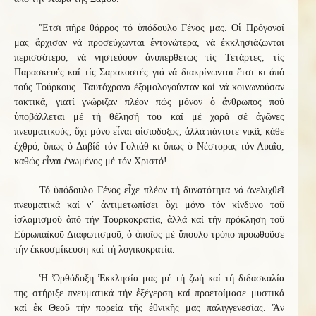
Ἔτσι πῆρε θάρρος τό ὑπόδουλο Γένος μας. Οἱ Πρόγονοί
μας ἄρχισαν νά προσεύχωνται ἐντονώτερα, νά ἐκκλησιάζωνται
περισσότερο, νά νηστεύουν ἀνυπερθέτως τίς Τετάρτες, τίς
Παρασκευές καί τίς Σαρακοστές γιά νά διακρίνωνται ἔτσι κι ἀπό
τούς Τούρκους. Ταυτόχρονα ἐξομολογούνταν καί νά κοινωνούσαν
τακτικά, γιατί γνώριζαν πλέον πώς μόνον ὁ ἄνθρωπος πού
ὑποβάλλεται μέ τή θέλησή του καί μέ χαρά σέ ἀγῶνες
πνευματικούς, ὄχι μόνο εἶναι αἰσιόδοξος, ἀλλά πάντοτε νικᾶ, κάθε
ἐχθρό, ὅπως ὁ Δαβίδ τόν Γολιάθ κι ὅπως ὁ Νέστορας τόν Λυαῖο,
καθώς εἶναι ἑνωμένος μέ τόν Χριστό!
Τό ὑπόδουλο Γένος εἶχε πλέον τή δυνατότητα νά ἀνελιχθεῖ
πνευματικά καί ν’ ἀντιμετωπίσει ὄχι μόνο τόν κίνδυνο τοῦ
ἰσλαμισμοῦ ἀπό τήν Τουρκοκρατία, ἀλλά καί τήν πρόκληση το
ῦ
Ε
ὐ
ρωπαϊκο
ῦ
Διαφωτισμο
ῦ
, ὁ ὁποῖος μέ ὕπουλο τρόπο προωθοῦσε
τήν ἐκκοσμίκευση καί τή λογικοκρατία.
Ἡ Ὀρθόδοξη Ἐκκλησία μας μέ τή ζωή καί τή διδασκαλία
της στήριξε πνευματικά τήν ἐξέγερση καί προετοίμασε μυστικά
καί ἐκ Θεοῦ τήν πορεία τῆς ἐθνικῆς μας παλιγγενεσίας. Ἄν