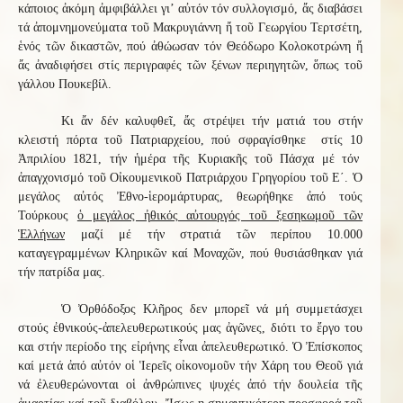
κάποιος ἀκόμη ἀμφιβάλλει γι’ αὐτόν τόν συλλογισμό, ἄς διαβάσει
τά ἀπομνημονεύματα τοῦ Μακρυγιάννη ἤ τοῦ Γεωργίου Τερτσέτη,
ἑνός τῶν δικαστῶν, πού ἀθώωσαν τόν Θεόδωρο Κολοκοτρώνη ἤ
ἄς ἀναδιφήσει στίς περιγραφές τῶν ξένων περιηγητῶν, ὅπως τοῦ
γάλλου Πουκεβίλ.
Κι ἄν δέν καλυφθεῖ, ἄς στρέψει τήν ματιά του στήν
κλειστή πόρτα τοῦ Πατριαρχείου, πού σφραγίσθηκε στίς 10
Ἀπριλίου 1821, τήν ἡμέρα τῆς Κυριακῆς τοῦ Πάσχα μέ τόν
ἀπαγχονισμό τοῦ Οἰκουμενικοῦ Πατριάρχου Γρηγορίου τοῦ Ε΄. Ὁ
μεγάλος αὐτός Ἐθνο-ἱερομάρτυρας, θεωρήθηκε ἀπό τούς
Τούρκους
ὁ μεγάλος ἠθικός αὐτουργός τοῦ ξεσηκωμοῦ τῶν
Ἑλλήνων
μαζί μέ τήν στρατιά τῶν περίπου 10.000
καταγεγραμμένων Κληρικῶν καί Μοναχῶν, πού θυσιάσθηκαν γιά
τήν πατρίδα μας.
Ὁ Ὀρθόδοξος Κλῆρος δεν μπορεῖ νά μή συμμετάσχει
στούς ἐθνικούς-ἀπελευθερωτικούς μας ἀγῶνες, διότι το ἔργο του
και στήν περίοδο της εἰρήνης εἶναι ἀπελευθερωτικό. Ὁ Ἐπίσκοπος
καί μετά ἀπό αὐτόν οἱ Ἱερεῖς οἰκονομοῦν τήν Χάρη του Θεοῦ γιά
νά ἐλευθερώνονται οἱ ἀνθρώπινες ψυχές ἀπό τήν δουλεία τῆς