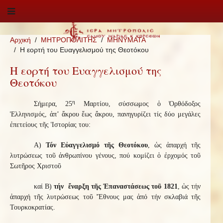
Αρχική
ΜΗΤΡΟΠΟΛΙΤΗΣ
ΜΗΝΥΜΑΤΑ
Η εορτή του Ευαγγελισμού της Θεοτόκου
Η εορτή του Ευαγγελισμού της
Θεοτόκου
η
Σήμερα, 25
Μαρτίου, σύσσωμος ὁ Ὀρθόδοξος
Ἑλληνισμός, ἀπ’ ἄκρου ἕως ἄκρου, πανηγυρίζει τίς δύο μεγάλες
ἐπετείους τῆς Ἱστορίας του:
Α)
Τόν Εὐαγγελισμό τῆς Θεοτόκου
, ὡς ἀπαρχή τῆς
λυτρώσεως τοῦ ἀνθρωπίνου γένους, πού κομίζει ὁ ἐρχομός τοῦ
Σωτῆρος Χριστοῦ
καί Β)
τήν ἔναρξη τῆς Ἐπαναστάσεως τοῦ 1821
, ὡς τήν
ἀπαρχή τῆς λυτρώσεως τοῦ Ἔθνους μας ἀπό τήν σκλαβιά τῆς
Τουρκοκρατίας.