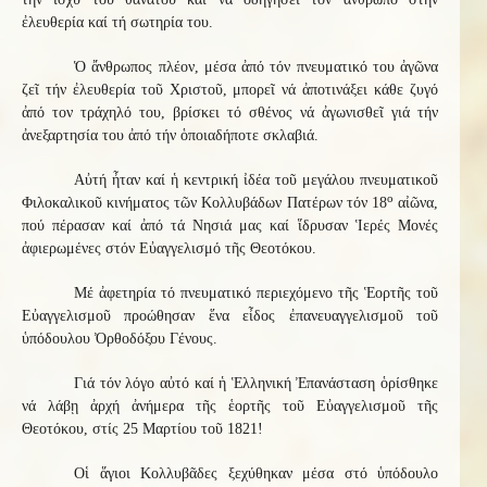
ἐλευθερία καί τή σωτηρία του.
Ὁ ἄνθρωπος πλέον, μέσα ἀπό τόν πνευματικό του ἀγῶνα
ζεῖ τήν ἐλευθερία τοῦ Χριστοῦ, μπορεῖ νά ἀποτινάξει κάθε ζυγό
ἀπό τον τράχηλό του, βρίσκει τό σθένος νά ἀγωνισθεῖ γιά τήν
ἀνεξαρτησία του ἀπό τήν ὁποιαδήποτε σκλαβιά.
Αὐτή ἦταν καί ἡ κεντρική ἰδέα τοῦ μεγάλου πνευματικοῦ
ο
Φιλοκαλικοῦ κινήματος τῶν Κολλυβάδων Πατέρων τόν 18
αἰῶνα,
πού πέρασαν καί ἀπό τά Νησιά μας καί ἵδρυσαν Ἱερές Μονές
ἀφιερωμένες στόν Εὐαγγελισμό τῆς Θεοτόκου.
Μέ ἀφετηρία τό πνευματικό περιεχόμενο τῆς Ἑορτῆς τοῦ
Εὐαγγελισμοῦ προώθησαν ἕνα εἶδος ἐπανευαγγελισμοῦ τοῦ
ὑπόδουλου Ὀρθοδόξου Γένους.
Γιά τόν λόγο αὐτό καί ἡ Ἑλληνική Ἐπανάσταση ὁρίσθηκε
νά λάβῃ ἀρχή ἀνήμερα τῆς ἑορτῆς τοῦ Εὐαγγελισμοῦ τῆς
Θεοτόκου, στίς 25 Μαρτίου τοῦ 1821!
Οἱ ἅγιοι Κολλυβᾶδες ξεχύθηκαν μέσα στό ὑπόδουλο