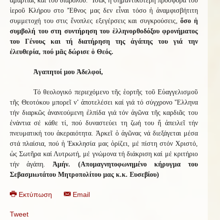
ἁμαρτίας καί τοῦ διαβόλου. Ἴσως η σημαντικότερη προσφορά τοῦ
ἱεροῦ Κλήρου στο Ἔθνος μας δεν εἶναι τόσο ἡ ἀναμφισβήτιτη
συμμετοχή του στις ἔνοπλες εξεγέρσεις και συγκρούσεις,
ὅσο ἡ
συμβολή του στη συντήρηση του ἑλληνορθοδόξου φρονήματος
του Γένους και τή διατήρηση της ἀγάπης του γιά την
ἐλευθερία, πού μᾶς δώρισε ὁ Θεός.
Ἀγαπητοί μου Ἀδελφοί,
Τό θεολογικό περιεχόμενο τῆς ἑορτῆς τοῦ Εὐαγγελισμοῦ
τῆς Θεοτόκου μπορεῖ ν’ ἀποτελέσει καί γιά τό σύγχρονο Ἕλληνα
τήν διαρκῶς ἀνανεούμενη ἐλπίδα γιά τόν ἀγῶνα τῆς καρδιᾶς του
ἐνάντια σέ κάθε τί, πού δυναστεύει τη ζωή του ἤ ἀπειλεῖ τήν
πνευματική του ἀκεραιότητα. Ἀρκεῖ ὁ ἀγῶνας νά διεξάγεται μέσα
στά πλαίσια, πού ἡ Ἐκκλησία μας ὁρίζει, μέ πίστη στόν Χριστό,
ὡς Σωτῆρα καί Λυτρωτή, μέ γνώμονα τή διάκριση καί μέ κριτήριο
τήν ἀγάπη.
Ἀμήν. (Απομαγνητοφωνημένο κήρυγμα του
Σεβασμιωτάτου Μητροπολίτου μας κ.κ. Ευσεβίου)
Εκτύπωση
Email
Tweet