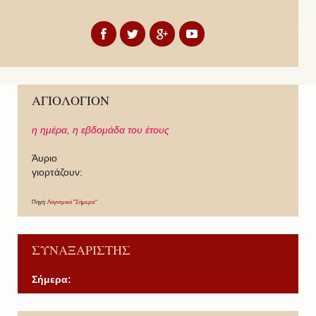
ΑΓΙΟΛΟΓΙΟΝ
η ημέρα,
η εβδομάδα του έτους
Άυριο
γιορτάζουν:
Πηγή:
Λογισμικό "Σήμερα"
ΣΥΝΑΞΑΡΙΣΤΗΣ
Σήμερα:
P
P
N
N