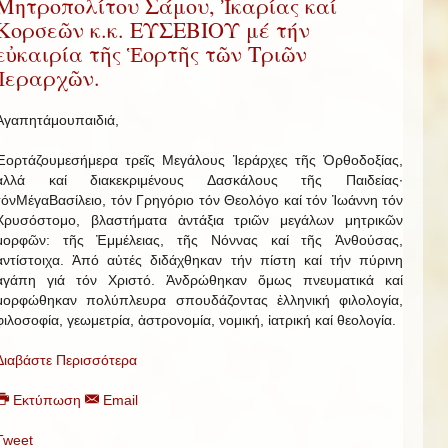
Μητροπολίτου Σάμου, Ἰκαρίας καί
Κορσεῶν κ.κ. ΕΥΣΕΒΙΟΥ μέ τήν
εὐκαιρία τῆς Ἑορτῆς τῶν Τριῶν
Ἱεραρχῶν.
Ἀγαπητάμουπαιδιά,
Ἑορτάζουμεσήμερα τρεῖς Μεγάλους Ἱεράρχες τῆς Ὀρθοδοξίας,
ἀλλά καί διακεκριμένους Δασκάλους τῆς Παιδείας·
τόνΜέγαΒασίλειο, τόν Γρηγόριο τόν Θεολόγο καί τόν Ἰωάννη τόν
Χρυσόστομο, βλαστήματα ἀντάξια τριῶν μεγάλων μητρικῶν
μορφῶν: τῆς Ἐμμέλειας, τῆς Νόννας καί τῆς Ἀνθούσας,
ἀντίστοιχα. Ἀπό αὐτές διδάχθηκαν τήν πίστη καί τήν πύρινη
ἀγάπη γιά τόν Χριστό. Ἀνδρώθηκαν ὅμως πνευματικά καί
μορφώθηκαν πολύπλευρα σπουδάζοντας ἑλληνική φιλολογία,
φιλοσοφία, γεωμετρία, ἀστρονομία, νομική, ἰατρική καί θεολογία.
Διαβάστε Περισσότερα
Εκτύπωση
Email
Tweet