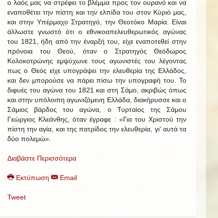
ο λαός μας να στρέφει το βλέμμα προς τον ουρανό και να
εναποθέτει την πίστη και την ελπίδα του στον Κύριό μας,
και στην Υπέρμαχο Στρατηγό, την Θεοτόκο Μαρία. Είναι
άλλωστε γνωστό ότι ο εθνικοαπελευθερωτικός αγώνας
του 1821, ήδη από την έναρξή του, είχε εναποτεθεί στην
πρόνοια του Θεού, όταν ο Στρατηγός Θεόδωρος
Κολοκοτρώνης εμψύχωνε τους αγωνιστές του λέγοντας
πως ο Θεός είχε υπογράψει την ελευθερία της Ελλάδος,
και δεν μπορούσε να πάρει πίσω την υπογραφή του. Το
διφυές του αγώνα του 1821 και στη Σάμο, ακριβώς όπως
και στην υπόλοιπη αγωνιζόμενη Ελλάδα, διακήρυσσε και ο
Σάμιος βάρδος του αγώνα, ο Τυρταίος της Σάμου
Γεώργιος Κλεάνθης, όταν έγραφε : «Για του Χριστού την
πίστη την αγία, και της πατρίδος την ελευθερία, γι' αυτά τα
δύο πολεμώ».
Διαβάστε Περισσότερα
Εκτύπωση
Email
Tweet