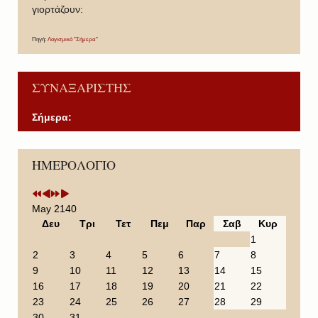
γιορτάζουν:
Πηγή:
Λογισμικό "Σήμερα"
ΣΥΝΑΞΑΡΙΣΤΗΣ
Σήμερα:
P
P
N
N
ΗΜΕΡΟΛΟΓΙΟ
r
r
e
e
e
e
x
x
v
v
t
t
i
i
Y
M
May 2140
o
o
e
o
Δευ
Τρι
Τετ
Πεμ
Παρ
Σαβ
Κυρ
u
u
a
n
1
s
s
r
t
2
3
4
5
6
7
8
Y
M
h
9
10
11
12
13
14
15
e
o
16
17
18
19
20
21
22
a
n
23
24
25
26
27
28
29
r
t
30
31