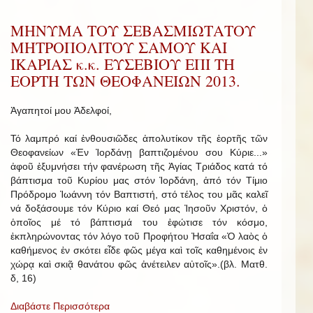
ΜΗΝΥΜΑ ΤΟΥ ΣΕΒΑΣΜΙΩΤΑΤΟΥ
ΜΗΤΡΟΠΟΛΙΤΟΥ ΣΑΜΟΥ ΚΑΙ
ΙΚΑΡΙΑΣ κ.κ. ΕΥΣΕΒΙΟΥ ΕΠΙ ΤΗ
ΕΟΡΤΗ ΤΩΝ ΘΕΟΦΑΝΕΙΩΝ 2013.
Ἀγαπητοί μου Ἀδελφοί,
Τό λαμπρό καί ἐνθουσιῶδες ἀπολυτίκον τῆς ἑορτῆς τῶν
Θεοφανείων «Ἐν Ἰορδάνῃ βαπτιζομένου σου Κύριε...»
ἀφοῦ ἐξυμνήσει τήν φανέρωση τῆς Ἁγίας Τριάδος κατά τό
βάπτισμα τοῦ Κυρίου μας στόν Ἰορδάνη, ἀπό τόν Τίμιο
Πρόδρομο Ἰωάννη τόν Βαπτιστή, στό τέλος του μᾶς καλεῖ
νά δοξάσουμε τόν Κύριο καί Θεό μας Ἰησοῦν Χριστόν, ὁ
ὁποῖος μέ τό βάπτισμά του ἐφώτισε τόν κόσμο,
ἐκπληρώνοντας τόν λόγο τοῦ Προφήτου Ἠσαΐα «Ὁ λαὸς ὁ
καθήμενος ἐν σκότει εἶδε φῶς μέγα καὶ τοῖς καθημένοις ἐν
χώρᾳ καὶ σκιᾷ θανάτου φῶς ἀνέτειλεν αὐτοῖς».(βλ. Ματθ.
δ, 16)
Διαβάστε Περισσότερα