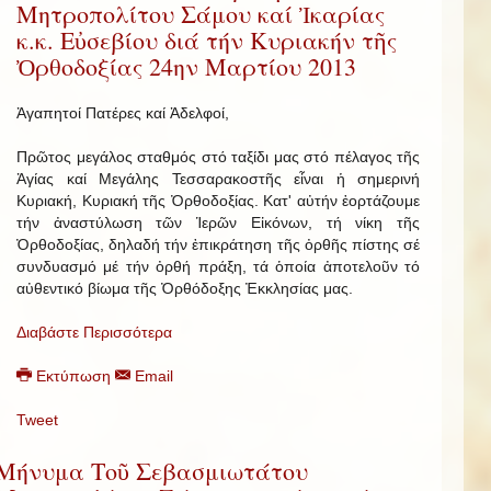
Μητροπολίτου Σάμου καί Ἰκαρίας
κ.κ. Εὐσεβίου διά τήν Κυριακήν τῆς
Ὀρθοδοξίας 24ην Μαρτίου 2013
Ἀγαπητοί Πατέρες καί Ἀδελφοί,
Πρῶτος μεγάλος σταθμός στό ταξίδι μας στό πέλαγος τῆς
Ἁγίας καί Μεγάλης Τεσσαρακοστῆς εἶναι ἡ σημερινή
Κυριακή, Κυριακή τῆς Ὀρθοδοξίας. Κατ' αὐτήν ἑορτάζουμε
τήν ἀναστύλωση τῶν Ἱερῶν Εἰκόνων, τή νίκη τῆς
Ὀρθοδοξίας, δηλαδή τήν ἐπικράτηση τῆς ὀρθῆς πίστης σέ
συνδυασμό μέ τήν ὀρθή πράξη, τά ὁποία ἀποτελοῦν τό
αὐθεντικό βίωμα τῆς Ὀρθόδοξης Ἐκκλησίας μας.
Διαβάστε Περισσότερα
Εκτύπωση
Email
Tweet
Μήνυμα Τοῦ Σεβασμιωτάτου