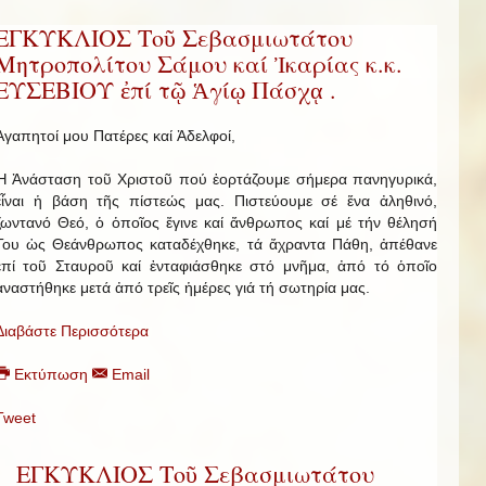
ΕΓΚΥΚΛΙΟΣ Τοῦ Σεβασμιωτάτου
Μητροπολίτου Σάμου καί Ἰκαρίας κ.κ.
ΕΥΣΕΒΙΟΥ ἐπί τῷ Ἁγίῳ Πάσχᾳ .
Ἀγαπητοί μου Πατέρες καί Ἀδελφοί,
Ἡ Ἀνάσταση τοῦ Χριστοῦ πού ἑορτάζουμε σήμερα πανηγυρικά,
εἶναι ἡ βάση τῆς πίστεώς μας. Πιστεύουμε σέ ἕνα ἀληθινό,
ζωντανό Θεό, ὁ ὁποῖος ἔγινε καί ἄνθρωπος καί μέ τήν θέλησή
Του ὡς Θεάνθρωπος καταδέχθηκε, τά ἄχραντα Πάθη, ἀπέθανε
ἐπί τοῦ Σταυροῦ καί ἐνταφιάσθηκε στό μνῆμα, ἀπό τό ὁποῖο
ἀναστήθηκε μετά ἀπό τρεῖς ἡμέρες γιά τή σωτηρία μας.
Διαβάστε Περισσότερα
Εκτύπωση
Email
Tweet
ΕΓΚΥΚΛΙΟΣ Τοῦ Σεβασμιωτάτου