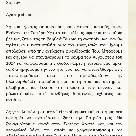
Σαμίων.
Αγαπητοί μου,
Σήμερα, ζώντας σε κρίσιμους και οριακούς καιρούς, προς
Εκεῖνον τον Σωτήρα Χριστό και πάλι ας υψώνουμε ικετήριο
βλέμμα, ζητώντας τη βοήθειά Του για τη σωτηρία μας. Δεν θα
πρέπει να είμαστε επιλήσμονες των ευεργεσιών που έχουμε
απολαύσει από την ανείκαστη φιλανθρωπία Του. Μπορούμε
και σήμερα να επαναλάβουμε το θαύμα του Αυγούστου του
1824 και να σώσουμε την κλυδωνιζόμενη πατρίδα μας, αρκεί
να διατηρήσουμε την ενότητά μας, και να επανέλθουμε στις
πατροπαράδοτες αξίες που προσδιορίζουν την
Ελληνορθόδοξη παράδοσή μας, αυτή που μας διατήρησε
αλώβητους ως Γένους στο πέρασμα των αιώνων, και
μάλιστα κάτω από συνθήκες δυσμενείς, εχθρικές και
αντίξοες.
Ας γίνει λοιπόν η σημερινή εθνικοθρησκευτική εορτή μια νέα
αφετηρία να αγαπήσουμε ξανά την Πατρίδα μας. Να
ξαναγυρίσουμε κοντά στον Σωτήρα Χριστό μας και τον
ευαγγελικό λόγο, τον οποίο να χρησιμοποιήσουμε ως