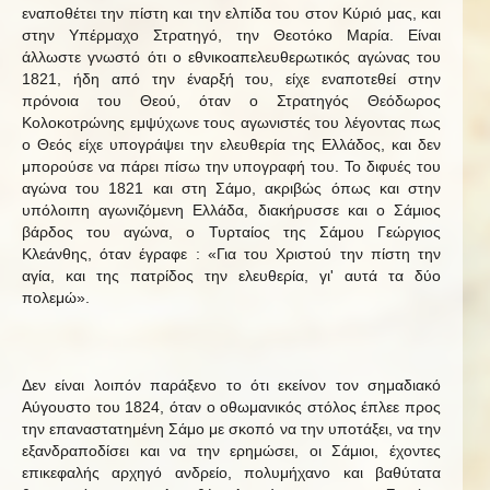
εναποθέτει την πίστη και την ελπίδα του στον Κύριό μας, και
στην Υπέρμαχο Στρατηγό, την Θεοτόκο Μαρία. Είναι
άλλωστε γνωστό ότι ο εθνικοαπελευθερωτικός αγώνας του
1821, ήδη από την έναρξή του, είχε εναποτεθεί στην
πρόνοια του Θεού, όταν ο Στρατηγός Θεόδωρος
Κολοκοτρώνης εμψύχωνε τους αγωνιστές του λέγοντας πως
ο Θεός είχε υπογράψει την ελευθερία της Ελλάδος, και δεν
μπορούσε να πάρει πίσω την υπογραφή του. Το διφυές του
αγώνα του 1821 και στη Σάμο, ακριβώς όπως και στην
υπόλοιπη αγωνιζόμενη Ελλάδα, διακήρυσσε και ο Σάμιος
βάρδος του αγώνα, ο Τυρταίος της Σάμου Γεώργιος
Κλεάνθης, όταν έγραφε : «Για του Χριστού την πίστη την
αγία, και της πατρίδος την ελευθερία, γι' αυτά τα δύο
πολεμώ».
Δεν είναι λοιπόν παράξενο το ότι εκείνον τον σημαδιακό
Αύγουστο του 1824, όταν ο οθωμανικός στόλος έπλεε προς
την επαναστατημένη Σάμο με σκοπό να την υποτάξει, να την
εξανδραποδίσει και να την ερημώσει, οι Σάμιοι, έχοντες
επικεφαλής αρχηγό ανδρείο, πολυμήχανο και βαθύτατα