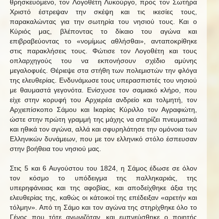
θρησκευόμενο, τον Λογοθέτη Λυκούργο, προς τον Σωτήρα
Χριστό έστρεψαν την σκέψη και τις ικεσίες τους,
παρακαλώντας για την σωτηρία του νησιού τους. Και ο
Κύριός μας, βλέποντας το δίκαιο του αγώνα και
επιβραβεύοντας το «νομίμως αθλήσθαι», ανταποκρίθηκε
στις παρακλήσεις τους. Φώτισε τον Λογοθέτη και τους
οπλαρχηγούς του να εκπονήσουν σχέδιο αμύνης
μεγαλοφυές. Θέριεψε στα στήθη των πολεμιστών την φλόγα
της ελευθερίας. Ενδυνάμωσε τους υπερασπιστές του νησιού
με θαυμαστά γεγονότα. Ενίσχυσε τον σαμιακό κλήρο, που
είχε στην κορυφή του Αρχιερέα ανδρείο και τολμητή, τον
Αρχιεπίσκοπο Σάμου και Ικαρίας Κύριλλο τον Αγραφιώτη,
ώστε στην πρώτη γραμμή της μάχης να στηρίζει πνευματικά
και ηθικά τον αγώνα, αλλά και σφυρηλάτησε την ομόνοια των
Ελληνικών δυνάμεων, που με τον ελληνικό στόλο έσπευσαν
στην βοήθεια του νησιού μας.
Στις 5 και 6 Αυγούστου του 1824, η Σάμος έδωσε σε όλον
τον κόσμο το υπόδειγμα της παλληκαριάς, της
υπερηφάνειας και της αφοβίας, και αποδείχθηκε άξια της
ελευθερίας της, καθώς οι κάτοικοί της επέδειξαν «αρετήν και
τόλμην». Από τη Σάμο και τον αγώνα της στηρίχθηκε όλο το
Γένος που τότε αγωνιζόταν, και εμπνεύσθηκε ο ποιητής