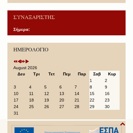
ΣΥΝΑΞΑΡΙΣΤΗΣ
Σήμερα:
P
P
N
N
ΗΜΕΡΟΛΟΓΙΟ
r
r
e
e
e
e
x
x
v
v
t
t
i
i
Y
M
August 2026
o
o
e
o
Δευ
Τρι
Τετ
Πεμ
Παρ
Σαβ
Κυρ
u
u
a
n
1
2
s
s
r
t
3
4
5
6
7
8
9
Y
M
h
10
11
12
13
14
15
16
e
o
17
18
19
20
21
22
23
a
n
24
25
26
27
28
29
30
r
t
31
h