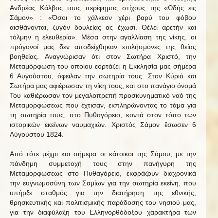
Ανδρέας Κάλβος τους περίφημος στίχους της «Ωδής εις
Σάμον» : «Όσοι το χάλκεον χέρι βαρύ του φόβου
αισθάνονται, ζυγόν δουλείας ας έχωσι. Θέλει αρετήν και
τόλμην η ελευθερία». Μέσα στην αγαλλίαση της νίκης, οι
πρόγονοί μας δεν αποδείχθηκαν επιλήσμονες της θείας
βοηθείας. Αναγνώρισαν ότι στον Σωτήρα Χριστό, την
Μεταμόρφωση του οποίου εορτάζει η Εκκλησία μας σήμερα
6 Αυγούστου, όφειλαν την σωτηρία τους. Στον Κύριό και
Σωτήρα μας αφιέρωσαν τη νίκη τους, και στο πανάγιο όνομά
Του καθιέρωσαν τον μεγαλοπρεπή προσκυνηματικό ναό της
Μεταμορφώσεως που έχτισαν, εκπληρώνοντας το τάμα για
τη σωτηρία τους, στο Πυθαγόρειο, κοντά στον τόπο των
ιστορικών εκείνων ναυμαχιών. Χριστός Σάμον ἔσωσεν 6
Αὐγούστου 1824.
Από τότε μέχρι και σήμερα οι κάτοικοι της Σάμου, με την
πάνδημη συμμετοχή τους στην πανήγυρη της
Μεταμορφώσεως στο Πυθαγόρειο, εκφράζουν διαχρονικά
την ευγνωμοσύνη των Σαμίων για την σωτηρία εκείνη, που
υπήρξε σταθμός για την διατήρηση της εθνικής,
θρησκευτικής και πολιτισμικής παράδοσης του νησιού μας,
για την διαφύλαξη του Ελληνορθόδοξου χαρακτήρα των