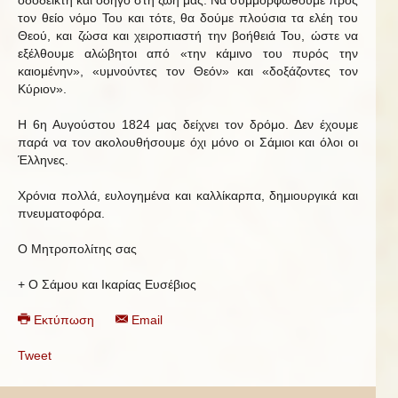
οδοδείκτη και οδηγό στη ζωή μας. Να συμμορφωθούμε προς
τον θείο νόμο Του και τότε, θα δούμε πλούσια τα ελέη του
Θεού, και ζώσα και χειροπιαστή την βοήθειά Του, ώστε να
εξέλθουμε αλώβητοι από «την κάμινο του πυρός την
καιομένην», «υμνούντες τον Θεόν» και «δοξάζοντες τον
Κύριον».
Η 6η Αυγούστου 1824 μας δείχνει τον δρόμο. Δεν έχουμε
παρά να τον ακολουθήσουμε όχι μόνο οι Σάμιοι και όλοι οι
Έλληνες.
Χρόνια πολλά, ευλογημένα και καλλίκαρπα, δημιουργικά και
πνευματοφόρα.
Ο Μητροπολίτης σας
+ Ο Σάμου και Ικαρίας Ευσέβιος
Εκτύπωση
Email
Tweet