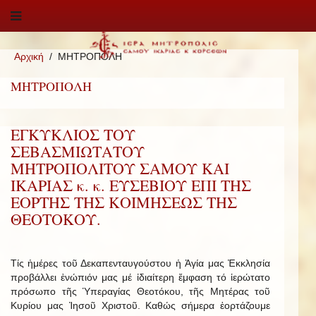
Αρχική
ΜΗΤΡΟΠΟΛΗ
ΜΗΤΡΟΠΟΛΗ
ΕΓΚΥΚΛΙΟΣ ΤΟΥ
ΣΕΒΑΣΜΙΩΤΑΤΟΥ
ΜΗΤΡΟΠΟΛΙΤΟΥ ΣΑΜΟΥ ΚΑΙ
ΙΚΑΡΙΑΣ κ. κ. ΕΥΣΕΒΙΟΥ ΕΠΙ ΤΗΣ
ΕΟΡΤΗΣ ΤΗΣ ΚΟΙΜΗΣΕΩΣ ΤΗΣ
ΘΕΟΤΟΚΟΥ.
Τίς ἡμέρες τοῦ Δεκαπενταυγούστου ἡ Ἁγία μας Ἐκκλησία
προβάλλει ἐνώπιόν μας μέ ἰδιαίτερη ἔμφαση τό ἱερώτατο
πρόσωπο τῆς Ὑπεραγίας Θεοτόκου, τῆς Μητέρας τοῦ
Κυρίου μας Ἰησοῦ Χριστοῦ. Καθώς σήμερα ἑορτάζουμε