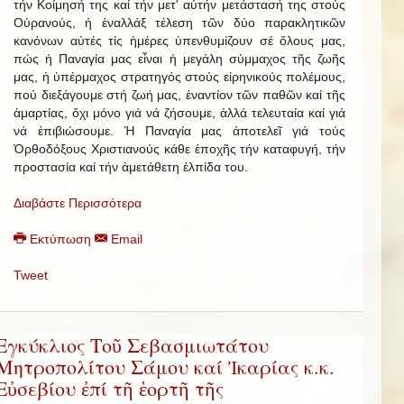
τήν Κοίμησή της καί τήν μετ' αὐτήν μετάστασή της στούς
Οὐρανούς, ἡ ἐναλλάξ τέλεση τῶν δύο παρακλητικῶν
κανόνων αὐτές τίς ἡμέρες ὑπενθυμίζουν σέ ὅλους μας,
πώς ἡ Παναγία μας εἶναι ἡ μεγάλη σύμμαχος τῆς ζωῆς
μας, ἡ ὑπέρμαχος στρατηγός στούς εἰρηνικούς πολέμους,
πού διεξάγουμε στή ζωή μας, ἐναντίον τῶν παθῶν καί τῆς
ἁμαρτίας, ὄχι μόνο γιά νά ζήσουμε, ἀλλά τελευταία καί γιά
νά ἐπιβιώσουμε. Ἡ Παναγία μας ἀποτελεῖ γιά τούς
Ὀρθοδόξους Χριστιανούς κάθε ἐποχῆς τήν καταφυγή, τήν
προστασία καί τήν ἀμετάθετη ἐλπίδα του.
Διαβάστε Περισσότερα
Εκτύπωση
Email
Tweet
Εγκύκλιος Τοῦ Σεβασμιωτάτου
Μητροπολίτου Σάμου καί Ἰκαρίας κ.κ.
Εὐσεβίου ἐπί τῆ ἑορτῆ τῆς