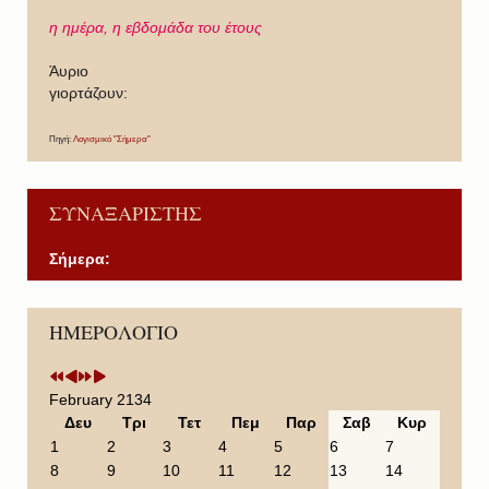
η ημέρα,
η εβδομάδα του έτους
Άυριο
γιορτάζουν:
Πηγή:
Λογισμικό "Σήμερα"
ΣΥΝΑΞΑΡΙΣΤΗΣ
Σήμερα:
P
P
N
N
ΗΜΕΡΟΛΟΓΙΟ
r
r
e
e
e
e
x
x
v
v
t
t
i
i
Y
M
February 2134
o
o
e
o
Δευ
Τρι
Τετ
Πεμ
Παρ
Σαβ
Κυρ
u
u
a
n
1
2
3
4
5
6
7
s
s
r
t
8
9
10
11
12
13
14
Y
M
h