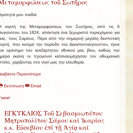
Μεταμορφώσεως τοῦ Σωτῆρος
Αγαπητά μου παιδιά
Η εορτή της Μεταμορφώσεως του Σωτήρος, από τις 6
Αυγούστου του 1824, απέκτησε ένα ξεχωριστό περιεχόμενο για
μας, τους Σαμίους. Πέρα από την σημερινή μεγάλη δεσποτική
εορτή, που κοσμεί την περίοδο του Δεκαπενταύγουστου, έγινε
και ορόσημο του ανεξάρτητου εθνικού μας βίου, καθώς την
ημέρα εκείνη οι προγονοί καταναυμάχησαν τον οθωμανικό
στόλο, χαρίζοντας στο νησί μας την ελευθερία.
Διαβάστε Περισσότερα
Εκτύπωση
Email
Tweet
ΕΓΚΥΚΛΙΟΣ Τοῦ Σεβασμιωτάτου
Μητροπολίτου Σάμου καί Ἰκαρίας
κ.κ. Εὐσεβίου ἐπί τῇ Ἁγίᾳ καί