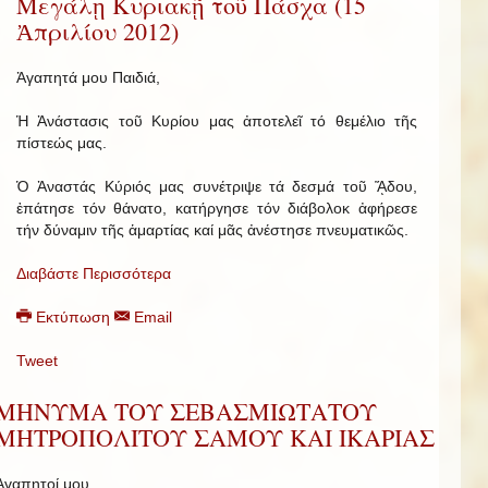
Μεγάλῃ Κυριακῇ τοῦ Πάσχα (15
Ἀπριλίου 2012)
Ἀγαπητά μου Παιδιά,
Ἡ Ἀνάστασις τοῦ Κυρίου μας ἀποτελεῖ τό θεμέλιο τῆς
πίστεώς μας.
Ὁ Ἀναστάς Κύριός μας συνέτριψε τά δεσμά τοῦ ᾍδου,
ἐπάτησε τόν θάνατο, κατήργησε τόν διάβολοκ ἀφήρεσε
τήν δύναμιν τῆς ἁμαρτίας καί μᾶς ἀνέστησε πνευματικῶς.
Διαβάστε Περισσότερα
Εκτύπωση
Email
Tweet
ΜΗΝΥΜΑ ΤΟΥ ΣΕΒΑΣΜΙΩΤΑΤΟΥ
ΜΗΤΡΟΠΟΛΙΤΟΥ ΣΑΜΟΥ ΚΑΙ ΙΚΑΡΙΑΣ
Ἀγαπητοί μου,