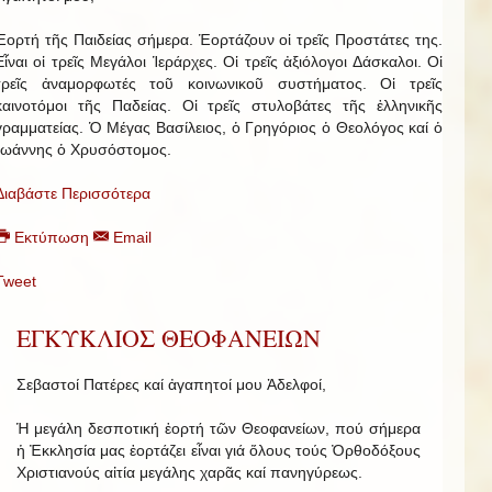
Ἑορτή τῆς Παιδείας σήμερα. Ἑορτάζουν οἱ τρεῖς Προστάτες της.
Εἶναι οἱ τρεῖς Μεγάλοι Ἱεράρχες. Οἱ τρεῖς ἀξιόλογοι Δάσκαλοι. Οἱ
τρεῖς ἀναμορφωτές τοῦ κοινωνικοῦ συστήματος. Οἱ τρεῖς
καινοτόμοι τῆς Παδείας. Οἱ τρεῖς στυλοβάτες τῆς ἑλληνικῆς
γραμματείας. Ὁ Μέγας Βασίλειος, ὁ Γρηγόριος ὁ Θεολόγος καί ὁ
Ἰωάννης ὁ Χρυσόστομος.
Διαβάστε Περισσότερα
Εκτύπωση
Email
Tweet
ΕΓΚΥΚΛΙΟΣ ΘΕΟΦΑΝΕΙΩΝ
Σεβαστοί Πατέρες καί ἀγαπητοί μου Ἀδελφοί,
Ἡ μεγάλη δεσποτική ἑορτή τῶν Θεοφανείων, πού σήμερα
ἡ Ἐκκλησία μας ἑορτάζει εἶναι γιά ὅλους τούς Ὀρθοδόξους
Χριστιανούς αἰτία μεγάλης χαρᾶς καί πανηγύρεως.