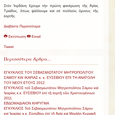
Στόν Ἰορδάνη ἔχουμε τήν πρώτη φανέρωση τῆς Ἁγίας
Τριάδος, ὅπως ψάλλουμε καί σέ πολλούς ὕμνους τῆς
ἑορτῆς.
Διαβάστε Περισσότερα
Εκτύπωση
Email
Tweet
Περισσότερα Άρθρα...
ΕΓΚΥΚΛΙΟΣ ΤΟΥ ΣΕΒΑΣΜΙΩΤΑΤΟΥ ΜΗΤΡΟΠΟΛΙΤΟΥ
ΣΑΜΟΥ ΚΑΙ ΙΚΑΡΙΑΣ κ. κ. ΕΥΣΕΒΙΟΥ ΕΠΙ ΤΗ ΑΝΑΤΟΛΗ
ΤΟΥ ΝΕΟΥ ΕΤΟΥΣ 2012
ΕΓΚΥΚΛΙΟΣ τοῦ Σεβασμιωτάτου Μητροπολίτου Σάμου καί
Ἰκαρίας κ.κ. ΕΥΣΕΒΙΟΥ ἐπί τῇ ἑορτῇ τῶν Χριστουγέννων
2011
ΕΒΔΟΜΑΔΙΑΙΟΝ ΚΗΡΥΓΜΑ
ΕΓΚΥΚΛΙΟΣ Τοῦ Σεβασμιωτάτου Μητροπολίτου Σάμου
καί Ἰκαρίας κ.κ. Εὐσεβίου ἐπί τῇ Ἁγίᾳ καί Μεγάλῃ Κυριακῇ