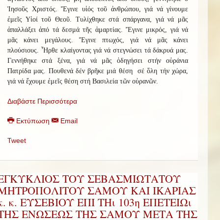
Ἰησοῦς Χριστός. Ἔγινε υἱός τοῦ ἀνθρώπου, γιά νά γίνουμε
ἐμεῖς Υἱοί τοῦ Θεοῦ. Τυλίχθηκε στά σπάργανα, γιά νά μᾶς
ἀπαλλάξει ἀπό τά δεσμά τῆς ἁμαρτίας. Ἔγινε μικρός, γιά νά
μᾶς κάνει μεγάλους. Ἔγινε πτωχός, γιά νά μᾶς κάνει
πλούσιους. Ἦρθε κλαίγοντας γιά νά στεγνώσει τά δάκρυά μας.
Γεννήθηκε στά ξένα, γιά νά μᾶς ὁδηγήσει στήν οὐράνια
Πατρίδα μας. Πουθενά δέν βρῆκε μιά θέση σέ ὅλη τήν χώρα,
γιά νά ἔχουμε ἐμεῖς θέση στή Βασιλεία τῶν οὐρανῶν.
Διαβάστε Περισσότερα
Εκτύπωση
Email
Tweet
ΕΓΚΥΚΛΙΟΣ ΤΟΥ ΣΕΒΑΣΜΙΩΤΑΤΟΥ
ΜΗΤΡΟΠΟΛΙΤΟΥ ΣΑΜΟΥ ΚΑΙ ΙΚΑΡΙΑΣ
κ. κ. ΕΥΣΕΒΙΟΥ ΕΠΙ ΤΗι 103η ΕΠΕΤΕΙΩι
ΤΗΣ ΕΝΩΣΕΩΣ ΤΗΣ ΣΑΜΟΥ ΜΕΤΑ ΤΗΣ