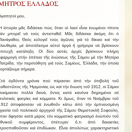
ΜΗΤΡΟΣ ΕΛΛΑΔΟΣ
Ἀγαπητοί μου,
Ἡ ἱστορία μᾶς διδάσκει πώς ὅταν οἱ λαοί εἶναι ἑνωμένοι τίποτε
δέν μπορεῖ νά τούς ἀντισταθεῖ. Μᾶς διδάσκει ἀκόμη ὅτι ὁ
Πανάγαθος Θεός εὐλογεῖ τούς ἀγῶνες γιά τό δίκαιο καί τήν
ἐλευθερία, μέ ἀποτέλεσμα αὐτοί ἀργά ἤ γρήγορα νά βρίσκουν
ἐπιτυχῆ κατάληξη. Οἱ δύο αὐτές ἀρχές βρίσκουν πλήρη
ἐφαρμογή στήν ἐπέτειο τῆς ἑνώσεως τῆς Σάμου μέ τήν Μητέρα
Πατρίδα, τήν περιπόθητη γιά τούς Σαμίους, Ἑλλάδα, τήν ὁποία
ἑορτάζουμε σήμερα.
Στά ὀγδόντα χρόνια πού πέρασαν ἀπό τήν ἐπιβολή τοῦ
καθεστῶτος τῆς Ἡγεμονίας ὡς καί τήν ἕνωση τοῦ 1912, οἱ Σάμιοι
δοκίμασαν πολλά δεινά, ὄντες κατά κανόνα διηρημένοι σέ
πολιτικές φατρίες καί κόμματα. Κι ὅμως, ὅταν τό Νοέμβριο τοῦ
1912 ἀποφάσισαν νά ἑνωθοῦν κάτω ἀπό τήν ἐμπνευσμένη
ἡγεσία τοῦ πολιτικοῦ ἀρχηγοῦ τῆς Σάμου Θεμιστοκλῆ Σοφούλη,
ὅταν ἄφησαν κατά μέρος τόν κομματικό φατριασμό ἐνώπιόν τοῦ
ἐθνικοῦ συμφέροντος, ἐπέτυχαν ὅ,τι ἀπό δεκαετίες
προσπαθοῦσαν καί ἐπιδίωκαν. Εἶναι ἀπολύτως χαρακτηριστικό