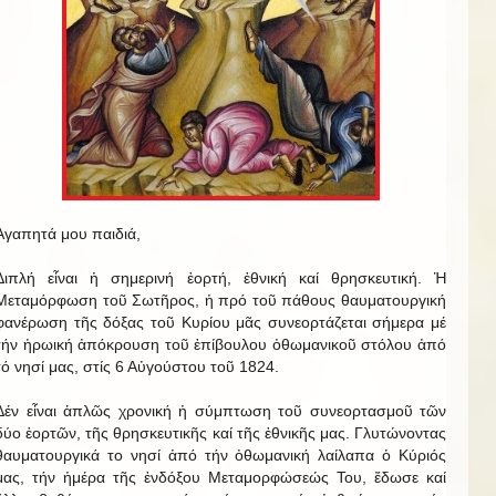
Ἀγαπητά μου παιδιά,
Διπλή εἶναι ἡ σημερινή ἑορτή, ἐθνική καί θρησκευτική. Ἡ
Μεταμόρφωση τοῦ Σωτῆρος, ἡ πρό τοῦ πάθους θαυματουργική
φανέρωση τῆς δόξας τοῦ Κυρίου μᾶς συνεορτάζεται σήμερα μέ
τήν ἡρωική ἀπόκρουση τοῦ ἐπίβουλου ὀθωμανικοῦ στόλου ἀπό
τό νησί μας, στίς 6 Αὐγούστου τοῦ 1824.
Δέν εἶναι ἁπλῶς χρονική ἡ σύμπτωση τοῦ συνεορτασμοῦ τῶν
δύο ἑορτῶν, τῆς θρησκευτικῆς καί τῆς ἐθνικῆς μας. Γλυτώνοντας
θαυματουργικά το νησί ἀπό τήν ὀθωμανική λαίλαπα ὁ Κύριός
μας, τήν ἡμέρα τῆς ἐνδόξου Μεταμορφώσεώς Του, ἔδωσε καί