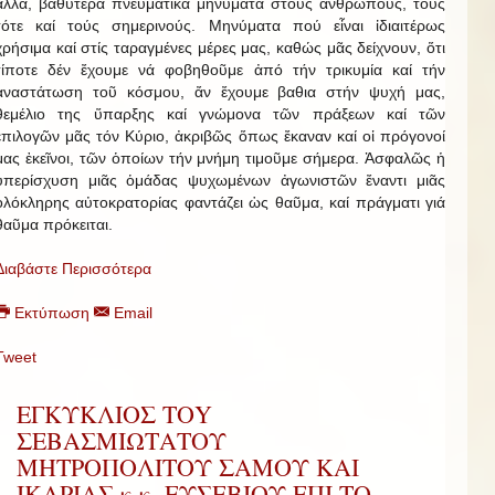
ἄλλα, βαθύτερα πνευματικά μηνύματα στούς ἀνθρώπους, τούς
τότε καί τούς σημερινούς. Μηνύματα πού εἶναι ἰδιαιτέρως
χρήσιμα καί στίς ταραγμένες μέρες μας, καθώς μᾶς δείχνουν, ὅτι
τίποτε δέν ἔχουμε νά φοβηθοῦμε ἀπό τήν τρικυμία καί τήν
ἀναστάτωση τοῦ κόσμου, ἄν ἔχουμε βαθια στήν ψυχή μας,
θεμέλιο της ὕπαρξης καί γνώμονα τῶν πράξεων καί τῶν
ἐπιλογῶν μᾶς τόν Κύριο, ἀκριβῶς ὅπως ἔκαναν καί οἱ πρόγονοί
μας ἐκεῖνοι, τῶν ὁποίων τήν μνήμη τιμοῦμε σήμερα. Ἀσφαλῶς ἡ
ὑπερίσχυση μιᾶς ὁμάδας ψυχωμένων ἀγωνιστῶν ἔναντι μιᾶς
ὁλόκληρης αὐτοκρατορίας φαντάζει ὡς θαῦμα, καί πράγματι γιά
θαῦμα πρόκειται.
Διαβάστε Περισσότερα
Εκτύπωση
Email
Tweet
ΕΓΚΥΚΛΙΟΣ ΤΟY
ΣΕΒΑΣΜΙΩΤAΤΟΥ
ΜΗΤΡΟΠΟΛIΤΟΥ ΣAΜΟΥ ΚΑI
IΚΑΡΙΑΣ κ.κ. ΕΥΣΕΒΙΟΥ EΠI ΤΟ