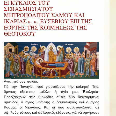
ΕΓΚΥΚΛΙΟΣ ΤΟΥ
ΣΕΒΑΣΜΙΩΤΑΤΟΥ
ΜΗΤΡΟΠΟΛΙΤΟΥ ΣΑΜΟΥ ΚΑΙ
ΙΚΑΡΙΑΣ κ. κ. ΕΥΣΕΒΙΟΥ ΕΠΙ ΤΗΣ
ΕΟΡΤΗΣ ΤΗΣ ΚΟΙΜΗΣΕΩΣ ΤΗΣ
ΘΕΟΤΟΚΟΥ
Ἀγαπητά μου παιδιά,
Γιά τήν Παναγία, πού γιορτάζουμε τήν κοίμησή Της,
ὕμνους ἐξαίσιους ψάλλει ἡ ἁγία μας Ἐκκλησία.
Προεξάρχουν στίς ὑμνωδίες αὐτές δύο διακεκριμένοι
ὑμνωδοί, ὁ ἅγιος Ἰωάννης ὁ Δαμασκηνός καί ὁ ἅγιος
Κοσμᾶς ὁ Μελωδός. Καί οἱ δύο συναγωνίζονται σέ
ὑψηλούς τόνους καί σέ λυρικές ἐξάρσεις, γιά νά ὑμνήσουν