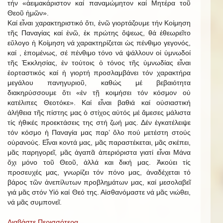
τήν «ἀειμακάριστον καί παναμώμητον καί Μητέρα τοῦ
Θεοῦ ἡμῶν».
Καί εἶναι χαρακτηριστικό ὅτι, ἐνῶ γιορτάζουμε τήν Κοίμηση
τῆς Παναγίας καί ἐνῶ, ἐκ πρώτης ὄψεως, θά ἐθεωρεῖτο
εὔλογο ἡ Κοίμηση νά χαρακτηρίζεται ὡς πένθιμο γεγονός,
καί , ἑπομένως, σέ πένθιμο τόνο νά ψάλλουν οἱ ὑμνωδοί
τῆς Ἐκκλησίας, ἐν τούτοις ὁ τόνος τῆς ὑμνωδίας εἶναι
ἑορταστικός καί ἡ γιορτή προσλαμβάνει τόν χαρακτήρα
μεγάλου πανηγυριοῦ, καθώς μέ βεβαιότητα
διακηρύσσουμε ὅτι «ἐν τῇ κοιμήσει τόν κόσμον οὐ
κατέλιπες Θεοτόκε». Καί εἶναι βαθιά καί οὐσιαστική
ἀλήθεια τῆς πίστης μας ὁ στίχος αὐτός μέ ἄμεσες μάλιστα
τίς ἠθικές προεκτάσεις της στή ζωή μας. Δέν ἐγκατέλειψε
τόν κόσμο ἡ Παναγία μας παρ’ ὅλο πού μετέστη στούς
οὐρανούς. Εἶναι κοντά μας, μᾶς παραστέκεται, μᾶς σκέπει,
μᾶς παρηγορεῖ, μᾶς ἀγαπᾶ ἀπεριόριστα γιατί εἶναι Μάνα
ὄχι μόνο τοῦ Θεοῦ, ἀλλά και δική μας. Ἀκούει τίς
προσευχές μας, γνωρίζει τόν πόνο μας, ἀναδέχεται τό
βάρος τῶν ἀνεπίλυτων προβλημάτων μας, καί μεσολαβεῖ
γιά μᾶς στόν Υἱό καί Θεό της. Αἰσθανόμαστε νά μᾶς νιώθει,
νά μᾶς συμπονεῖ.
Διαβάστε Περισσότερα