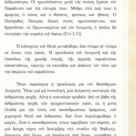
ἀνθρωπότητα. Οἱ πρωτόπλαστοι μετά τήν πτώση ἔχασαν τόν
Παράδεισο καί τήν εὐτυχία τους. Μπῆκε στή ζωή τους ἡ
ἁμαρτία, ὁ πόνος καί ὁ θάνατος, φυσικός καί ἠθικός. Ὁ
Πανάγαθος Πατέρας ἔδωσε στούς πρωτοπλάστους πού
θρηνοῦσαν, τό Πρωτευαγγέλιο γιά τόν Λυτρωτή, ὁ ὁποῖος θά
συντρίψει τήν κεφαλή τοῦ ὄφεως (Γεν.3,15).
Ἡ ὑπόσχεση τοῦ Θεοῦ μεταδόθηκε ἀπό στόμα σέ στόμα
σέ ὅλους τούς λαούς. Ἡ προσδοκία τοῦ Λυτρωτῆ καί τῆς
ἐπανόδου τῆς χρυσῆς ἐποχῆς, τῆς ἀρχικῆς παραδείσιας
καταστάσεως, ἐφώτιζε τά σκοτάδια καί ἁπάλυνε τόν πόνο γιά
τήν ἀπώλεια τοῦ παραδείσου.
Ἦταν παγκόσμια ἡ προσδοκία γιά τόν Θεάνθρωπο
Λυτρωτή. Ἦταν μιά μή συνειδητή, μιά ἀσίγαστη νοσταλγία τῆς
ἀνθρώπινης ψυχῆς. Αὐτή ἡ νοσταλγία πρόβαλε ἀπό τά βάθη τῆς
ἀνθρώπινης ψυχῆς τῶν προχριστιανικῶν λαῶν, ὡς ἡ μόνη
ἐλπίδα γιά τήν λύση τοῦ πανανθρωπίνου δράματος, τοῦ
χωρισμοῦ Θεοῦ καί ἀνθρώπου. Καί ὅταν συμπληρώθηκε ὁ
καιρός, ὅταν ὁ πανανθρώπινος πόνος παρεβίασε τόν οὐρανό, σέ
μιά ἥσυχη νύχτα τοῦ Δεκέμβρη, στό σταῦλο τῆς Βηθλεέμ,
ἄγνωστος ἀπό ὅλους, μή ἀποδεκτός ἀπό ὅλους, γεννήθηκε ὁ