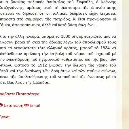
ὅτι ὁ βασικός πολιτικός ἀντίπαλός τοῦ Σοφούλη, ὁ Ἰωάννης
Χατζηγιάννης, ἀμέσως μετά τό ξέσπασμα τῆς ἐπανάστασης
ἔσπευσε νά δηλώσει ὅτι οἱ πολιτικές διαιρέσεις εἶχαν ξεχαστεῖ,
μπροστά στό συμφέρον τῆς πατρίδος. Κι ἔτσι προχώρησαν οἱ
Σάμιοι, ἀποφασισμένοι, ἀλλά καί κατά βάση ἑνωμένοι.
Ἀπό τήν ἄλλη πλευρά, μπορεῖ τό 1830 οἱ συμπατριῶτες μας νά
ἔνιωσαν βαριά τή σκιά τῆς ἀδικίας λόγω τοῦ ἀποκλεισμοῦ τους
ἀπό τό νεοσύστατο τότε ἑλληνικό κράτος, μπορεῖ τό 1834 νά
αἰσθάνθηκαν ἀμείλικτη τήν ἐπιβολή τοῦ νόμου τοῦ ἰσχυροῦ μέ
τήν ἐγκαθίδρυση τοῦ ἡγεμονικοῦ καθεστῶτος διά τῆς βίας τῶν
ὅπλων, ὡστόσο τό 1912 βίωσαν τήν ἔλευση τῆς χάρης τοῦ
Θεοῦ καί τήν δικαίωση τῶν ὁραμάτων καί τῶν πόθων αἰώνων,
μέσω τῆς ἀπελευθέρωσης τοῦ νησιοῦ καί τῆς ἑνώσεως μέ τό
τότε Βασίλειον τῆς Ἑλλάδος.
Διαβάστε Περισσότερα
Εκτύπωση
Email
Tweet