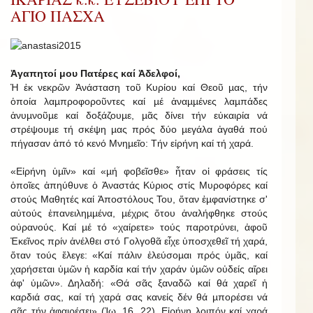
ΑΓΙΟ ΠΑΣΧΑ
Ἀγαπητοί μου Πατέρες καί Ἀδελφοί,
Ἡ ἐκ νεκρῶν Ἀνάσταση τοῦ Κυρίου καί Θεοῦ µας, τήν
ὁποία λαµπροφοροῦντες καί µέ ἀναµµένες λαµπάδες
ἀνυµνοῦµε καί δοξάζουµε, µᾶς δίνει τήν εὐκαιρία νά
στρέψουµε τή σκέψη µας πρός δύο µεγάλα ἀγαθά πού
πήγασαν ἀπό τό κενό Μνηµεῖο: Τήν εἰρήνη καί τή χαρά.
«Εἰρήνη ὑµῖν» καί «µή φοβεῖσθε» ἦταν οἱ φράσεις τίς
ὁποῖες ἀπηύθυνε ὁ Ἀναστάς Κύριος στίς Μυροφόρες καί
στούς Μαθητές καί Ἀποστόλους Του, ὅταν ἐµφανίστηκε σ'
αὐτούς ἐπανειληµµένα, µέχρις ὅτου ἀναλήφθηκε στούς
οὐρανούς. Καί µέ τό «χαίρετε» τούς παροτρύνει, ἀφοῦ
Ἐκεῖνος πρίν ἀνέλθει στό Γολγοθᾶ εἶχε ὑποσχεθεῖ τή χαρά,
ὅταν τούς ἔλεγε: «Καί πάλιν ἐλεύσοµαι πρός ὑµᾶς, καί
χαρήσεται ὑµῶν ἡ καρδία καί τήν χαράν ὑµῶν οὐδείς αἴρει
ἀφ' ὑµῶν». Δηλαδή: «Θά σᾶς ξαναδῶ καί θά χαρεῖ ἡ
καρδιά σας, καί τή χαρά σας κανείς δέν θά µπορέσει νά
σᾶς τήν ἀφαιρέσει» (Ἰω. 16, 22). Εἰρήνη λοιπόν καί χαρά