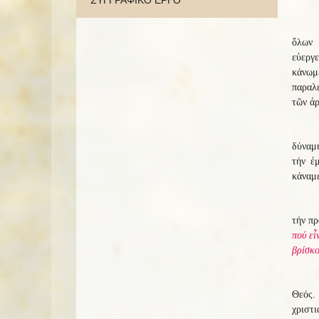
ΣΥΓΓΡΑΦΙΚΟ ΕΡΓΟ
ὅλων 
εὐεργ
κάνωμ
παραλε
τῶν ἀρ
δύναμ
τήν ἐ
κάναμε
τήν π
πού εἶ
βρίσκο
Θεός.
χριστ