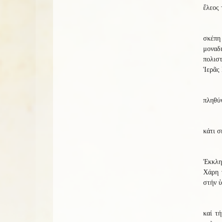
ἔλεος
σκέπη
μοναδ
πολισ
Ἱερᾶς
πληθύν
κάτι σ
Ἐκκλησ
Χάρη 
στήν ὑ
καί τ