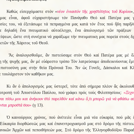
Καθώς εἰσερχόμαστε στόν «
νέον ἐνιαυτόν τῆς χρηστότητος τοῦ Κυρίου
»
μας εἶναι, ἀφοῦ εὐχαριστήσωμε τόν Πανάγαθο Θεό καί Πατέρα μας γ
εσίες του, νά ἐξετάσωμε τά πεπραγμένα μας κατά τόν ἔτος πού ἤδη παρῆλ
ε δηλαδή ἕνα πνευματικό αὐτοέλεγχο, ἕνα ἀπολογισμό τῶν πράξεων
ίψεων, ὥστε στή συνέχεια νά χαράξωμε τήν πνευματικη μας πορεία στούς 
ετῶν τῆς Χάριτος τοῦ Θεοῦ.
Ἄς ἀναλογισθοῦμε, ἄν πιστεύσαμε στόν Θεό καί Πατέρα μας μέ ὅ
η τῆς ψυχῆς μας, ἄν μέ εὐάρεστο τρόπο Τόν λατρεύσαμε ἀποδεικνύοντας ἔμ
μπιστοσύνη μας στήν θεία Πρόνοιά Του. Ἄν ὡς Γονεῖς, Δάσκαλοι καί Κλ
 τουλάχιστον τόν καθῆκον μας.
Κι ἄν ὁ ἀπολογισμός μας ὑστερεῖ, τότε ἀπό σήμερα πλέον ἄς ἀκολου
ροτροπή τοῦ Ἀποστόλου Παύλου, πού γράφει πρός τούς Φιλιππησίους:
«Ξεχν
ναι πίσω μου και ἀνήκουν στό παρελθόν καί κάνω ὅ,τι μπορῶ γιά νά φθάσω α
νται μπροστά σου»
(γ 13).
Ὁ καινούργιος χρόνος, πού ἀνέτειλε εἶναι μιά νέα εὐκαρία, πού μᾶς 
 Εὐκαιρία διορθώσεώς μας καί ἐπανεντροχιασμοῦ μας στό δρόμο τῆς πίστεω
ιανικῶν Ἀρχῶν καί πεποιθήσεών μας. Στό δρόμο τῆς Ἑλληνορθοδόξου Παρα