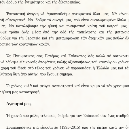
τόν δρόμο τῆς ἐντιμότητος καί τῆς ἀξιοπρεπείας.
Ἐπιτακτική ἀνάγκη νά ἀφυπνισθοῦμε πνευματικά ὅλοι μας. Νά κάνου
ινῆ αὐτοκριτική. Νά ‘δοῦμε τά συντρίμμια, πού εἶναι συσσωρευμένα δίπλα 
μας. Νά καταλάβουμε τήν ἠθική καί πνευματική κρίση τοῦ καιροῦ μας 
ουμε τρόπο ζωῆς μέσα ἀπό τήν ὁδό τῆς ταπείνωσης και τῆς μετανοί
σθοῦμε γιά τήν θεραπεία καί τήν μεταμόρφωση τῶν ἀτομικῶν μας παθῶν ἀλ
ραπεία τῶν κοινωνικῶν κακῶν.
Ὡς Πνευματικός σας Πατέρας καί Ἐπίσκοπος σᾶς καλῶ σέ αὐτοκριτι
νά λάβωμε εἰλικρινεῖς ἀποφάσεις καλῆς ἀξιοποιήσεως τοῦ καινούγιου χρόνο
 χάρη τοῦ Θεοῦ στό τέλος τοῦ χρόνου νά παρουσιάσει ἡ Ἑλλάδα μας καί τ
λύτερη ὄψη ἀπό αὐτήν, πού ἔχουμε σήμερα.
Ὁ χρόνος κυλᾶ καί φεύγει ἀνεπιστρεπτί καί εἶναι κρίμα νά τόν χρησιμο
ν ἠθική μας καταστροφή.
Ἀγαπητοί μου,
Ἡ χρονιά πού μόλις τελείωσε, ὑπῆρξε γιά τόν Ἐπίσκοπό σας ἕνας σταθμό
Συμπληρώθηκε μιά εἰκοσαετία (1995-2015) ἀπό τήν ἡμέρα κατά τήν ὁπ