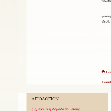
πολιτι
φωτισμ
Θεοῦ.
Εκ
Tweet
ΑΓΙΟΛΟΓΙΟΝ
η ημέρα,
η εβδομάδα του έτους