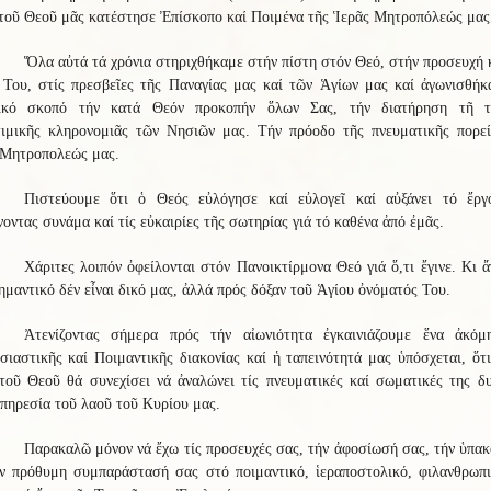
 τοῦ Θεοῦ μᾶς κατέστησε Ἐπίσκοπο καί Ποιμένα τῆς Ἱερᾶς Μητροπόλεώς μας
Ὅλα αὐτά τά χρόνια στηριχθήκαμε στήν πίστη στόν Θεό, στήν προσευχή 
 Του, στίς πρεσβεῖες τῆς Παναγίας μας καί τῶν Ἁγίων μας καί ἀγωνισθήκ
ικό σκοπό τήν κατά Θεόν προκοπήν ὅλων Σας, τήν διατήρηση τῆ τ
τιμικῆς κληρονομιᾶς τῶν Νησιῶν μας. Τήν πρόοδο τῆς πνευματικῆς πορεί
 Μητροπολεώς μας.
Πιστεύουμε ὅτι ὁ Θεός εὐλόγησε καί εὐλογεῖ καί αὐξάνει τό ἔργ
οντας συνάμα καί τίς εὐκαιρίες τῆς σωτηρίας γιά τό καθένα ἀπό ἐμᾶς.
Χάριτες λοιπόν ὀφείλονται στόν Πανοικτίρμονα Θεό γιά ὅ,τι ἔγινε. Κι ἄ
ημαντικό δέν εἶναι δικό μας, ἀλλά πρός δόξαν τοῦ Ἁγίου ὀνόματός Του.
Ἀτενίζοντας σήμερα πρός τήν αἰωνιότητα ἐγκαινιάζουμε ἕνα ἀκόμ
ιαστικῆς καί Ποιμαντικῆς διακονίας καί ἡ ταπεινότητά μας ὑπόσχεται, ὅτ
τοῦ Θεοῦ θά συνεχίσει νά ἀναλώνει τίς πνευματικές καί σωματικές της δυ
πηρεσία τοῦ λαοῦ τοῦ Κυρίου μας.
Παρακαλῶ μόνον νά ἔχω τίς προσευχές σας, τήν ἀφοσίωσή σας, τήν ὑπα
ήν πρόθυμη συμπαράστασή σας στό ποιμαντικό, ἱεραποστολικό, φιλανθρωπι