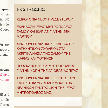
ΕΚΔΗΛΩΣΕΙΣ
, χρέος
ιά τίς
ΧΕΙΡΟΤΟΝΙΑ ΝΕΟΥ ΠΡΕΣΒΥΤΕΡΟΥ
θε. Νά
 ἤ τῶν
ΕΚΔΗΛΩΣΗ ΙΕΡΑΣ ΜΗΤΡΟΠΟΛΕΩΣ
δρόμους
ΣΑΜΟΥ ΚΑΙ ΙΚΑΡΙΑΣ ΓΙΑ ΤΗΝ 25Η
ΜΑΡΤΙΟΥ
ΧΡΙΣΤΟΥΓΕΝΝΙΑΤΙΚΕΣ ΕΚΔΗΛΩΣΕΙΣ
λη τήν
ΚΑΤΗΧΗΤΙΚΩΝ ΣΧΟΛΕΙΩΝ ΣΤΑ
πρακτα
ΑΚΡΙΤΙΚΑ ΝΗΣΙΑ ΤΗΣ ΣΑΜΟΥ ΤΗΣ
ηρικοί
ΙΚΑΡΙΑΣ ΚΑΙ ΦΟΥΡΝΩΝ .
ΠΡΟΣΚΛΗΣΗ ΙΕΡΑΣ ΜΗΤΡΟΠΟΛΕΩΣ
θήσωμε
ΓΙΑ ΤΗΝ ΚΟΠΗ ΤΗΣ ΑΓΙΟΒΑΣΙΛΟΠΙΤΑΣ
ῶ αὐτά
ΧΡΙΣΤΟΥΓΕΝΝΙΑΤΙΚΕΣ ΕΟΡΤΕΣ ΤΩΝ
ὐτά πού
ΚΑΤΗΧΗΤΙΚΩΝ ΣΧΟΛΕΙΩΝ ΚΑΙ ΤΩΝ
ΝΕΑΝΙΚΩΝ ΣΥΝΤΡΟΦΙΩΝ ΤΗΣ ΙΕΡΑΣ
ΜΗΤΡΟΠΟΛΕΩΣ ΜΑΣ.
δίδει ὁ
ς, τῶν
δόσεώς