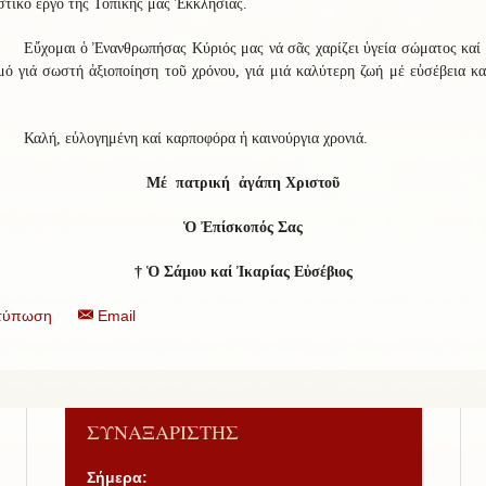
στικό ἔργο τῆς Τοπικῆς μας Ἐκκλησίας.
Εὔχομαι ὁ Ἐνανθρωπήσας Κύριός μας νά σᾶς χαρίζει ὑγεία σώματος καί
ό γιά σωστή ἀξιοποίηση τοῦ χρόνου, γιά μιά καλύτερη ζωή μέ εὐσέβεια κ
Καλή, εὐλογημένη καί καρποφόρα ἡ καινούργια χρονιά.
Μέ πατρική ἀγάπη Χριστοῦ
Ὁ Ἐπίσκοπός Σας
†
Ὁ Σάμου καί Ἰκαρίας Εὐσέβιος
τύπωση
Email
ΣΥΝΑΞΑΡΙΣΤΗΣ
Σήμερα: