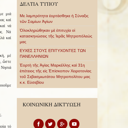
ΔΕΛΤΙΑ ΤΥΠΟΥ
με μιά
Με λαμπρότητα ἑορτάσθηκε ἡ Σύναξις
μας καί
τῶν Σαμίων Ἁγίων
καί νά
Ὁλοκληρώθηκαν μὲ ἐπιτυχία οἱ
ας. Νά
κατασκηνώσεις τῆς Ἱερᾶς Μητροπόλεώς
λά καί
μας
ΕΥΧΕΣ ΣΤΟΥΣ ΕΠΙΤΥΧΟΝΤΕΣ ΤΩΝ
κή, μέ
ΠΑΝΕΛΛΗΝΙΩΝ
υ, ὥστε
Ἑορτὴ τῆς Ἁγίας Μαρκέλλης καὶ 31η
ά Νησιά
ἐπέτειος τῆς εἰς Ἐπίσκοπον Χειροτονίας
τοῦ Σεβασμιωτάτου Μητροπολίτου μας
κ.κ. Εὐσεβίου
ποιοῦμε
ΚΟΙΝΩΝΙΚΗ ΔΙΚΤΥΩΣΗ
ς.
οία τό