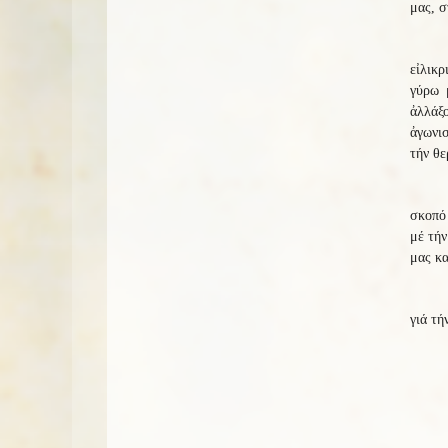
μας, σ
εἰλικρ
γύρω 
ἀλλάξ
ἀγωνι
τήν θε
σκοπό 
μέ τήν
μας κα
γιά τή