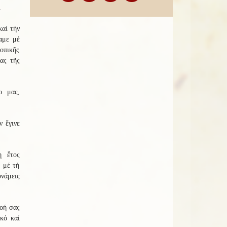
.
καί τήν
αμε μέ
οπικῆς
ας τῆς
ο μας,
ν ἔγινε
η ἔτος
ι μέ τή
νάμεις
κοή σας
κό καί