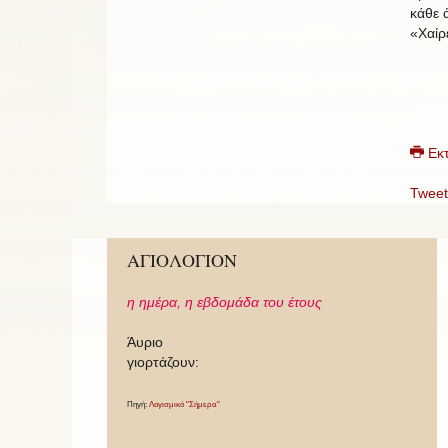
κάθε 
«Χαίρ
Εκ
Tweet
ΑΓΙΟΛΟΓΙΟΝ
η ημέρα,
η εβδομάδα του έτους
Άυριο
γιορτάζουν:
Πηγή:
Λογισμικό "Σήμερα"