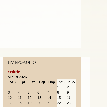
Previous
Previous
Next
Next
ΗΜΕΡΟΛΟΓΙΟ
Year
Month
Year
Month
August 2026
Δευ
Τρι
Τετ
Πεμ
Παρ
Σαβ
Κυρ
1
2
3
4
5
6
7
8
9
10
11
12
13
14
15
16
17
18
19
20
21
22
23