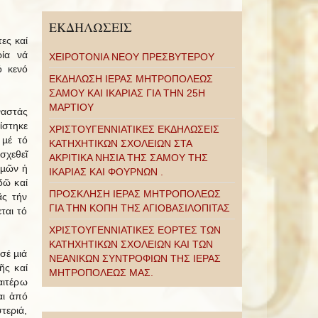
ΕΚΔΗΛΩΣΕΙΣ
ες καί
ρία νά
ΧΕΙΡΟΤΟΝΙΑ ΝΕΟΥ ΠΡΕΣΒΥΤΕΡΟΥ
 κενό
ΕΚΔΗΛΩΣΗ ΙΕΡΑΣ ΜΗΤΡΟΠΟΛΕΩΣ
ΣΑΜΟΥ ΚΑΙ ΙΚΑΡΙΑΣ ΓΙΑ ΤΗΝ 25Η
ΜΑΡΤΙΟΥ
ναστάς
ίστηκε
ΧΡΙΣΤΟΥΓΕΝΝΙΑΤΙΚΕΣ ΕΚΔΗΛΩΣΕΙΣ
 µέ τό
ΚΑΤΗΧΗΤΙΚΩΝ ΣΧΟΛΕΙΩΝ ΣΤΑ
σχεθεῖ
ΑΚΡΙΤΙΚΑ ΝΗΣΙΑ ΤΗΣ ΣΑΜΟΥ ΤΗΣ
ὑµῶν ἡ
ΙΚΑΡΙΑΣ ΚΑΙ ΦΟΥΡΝΩΝ .
δῶ καί
ΠΡΟΣΚΛΗΣΗ ΙΕΡΑΣ ΜΗΤΡΟΠΟΛΕΩΣ
ᾶς τήν
ΓΙΑ ΤΗΝ ΚΟΠΗ ΤΗΣ ΑΓΙΟΒΑΣΙΛΟΠΙΤΑΣ
ται τό
ΧΡΙΣΤΟΥΓΕΝΝΙΑΤΙΚΕΣ ΕΟΡΤΕΣ ΤΩΝ
ΚΑΤΗΧΗΤΙΚΩΝ ΣΧΟΛΕΙΩΝ ΚΑΙ ΤΩΝ
σέ µιά
ΝΕΑΝΙΚΩΝ ΣΥΝΤΡΟΦΙΩΝ ΤΗΣ ΙΕΡΑΣ
ῆς καί
ΜΗΤΡΟΠΟΛΕΩΣ ΜΑΣ.
αιτέρω
αι ἀπό
τεριά,