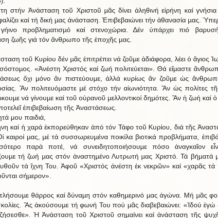
).
τη στήν Ἀνάσταση τοῦ Χριστοῦ µᾶς δίνει ἀληθινή εἰρήνη καί γνήσια
αλίζει καί τή δική µας ἀνάσταση. Ἐπιβεβαιώνει τήν ἀθανασία µας. Ὑπερ
 γήινο προβληµατισµό καί στενοχώρια. Δέν ὑπάρχει πιό βαρυσή
ση ζωῆς γιά τόν ἄνθρωπο τῆς ἐποχῆς µας.
σταση τοῦ Κυρίου δέν µᾶς ἐπιτρέπει νά ζοῦµε ἀδιάφορα, λέει ὁ ἅγιος Ἰ
σόστοµος. «Ἀνέστη Χριστός καί ζωή πολιτεύεται». Θά εἴµαστε ἄνθρωπ
άσεως ὄχι µόνο ἄν πιστεύουµε, ἀλλά κυρίως ἄν ζοῦµε ὡς ἄνθρωπ
σίας. Ἄν πολιτευόµαστε µέ στόχο τήν αἰωνιότητα. Ἄν ὡς πολίτες τῆ
ώκουµε νά γίνουµε καί τοῦ οὐρανοῦ µελλοντικοί δηµότες. Ἄν ἡ ζωή καί ὁ
ποτελεῖ ἐπιβεβαίωση τῆς Ἀναστάσεως.
τά μου παιδιά,
ήνη καί ἡ χαρά ἐκπορεύθηκαν ἀπό τόν Τάφο τοῦ Κυρίου, διά τῆς Ἀνασ
Οἱ καιροί µας, µέ τά συσσωρευµένα ποικίλα βιοτικά προβλήµατα, ἐπιβ
σσότερο παρά ποτέ, νά συνειδητοποιήσουµε πόσο ἀναγκαῖον εἶν
ξουµε τή ζωή µας στόν ἀναστηµένο Λυτρωτή µας Χριστό. Τά βήµατά 
υθοῦν τά ἴχνη Του. Ἀφοῦ «Χριστός ἀνέστη ἐκ νεκρῶν» καί «χαρᾶς τά
ῦνται σήµερον».
τλήσουµε θάρρος καί δύναµη στόν καθηµερινό µας ἀγώνα. Μή µᾶς φο
σκολίες. Ἄς ἀκούσουµε τή φωνή Του πού µᾶς διαβεβαιώνει: «Ἰδού ἐγώ 
 ζήσεσθε». Ἡ Ἀνάσταση τοῦ Χριστοῦ σηµαίνει καί ἀνάσταση τῆς ψυχ