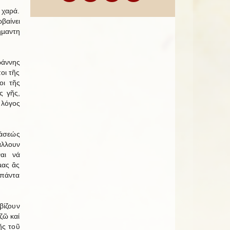
 χαρά.
βαίνει
µαντη
ωάννης
οι τῆς
οι τῆς
ς γῆς,
 λόγος
τάσεώς
άλλουν
αι νά
µας ἄς
 πάντα
βίζουν
ζῶ καί
ῆς τοῦ