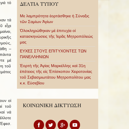
γιά τό
ΔΕΛΤΙΑ ΤΥΠΟΥ
Με λαμπρότητα ἑορτάσθηκε ἡ Σύναξις
καν τά
τῶν Σαμίων Ἁγίων
ῦ εἶχε
Ὁλοκληρώθηκαν μὲ ἐπιτυχία οἱ
αίνει,
κατασκηνώσεις τῆς Ἱερᾶς Μητροπόλεώς
υρικῆς
μας
σµούς,
πάθη –
ΕΥΧΕΣ ΣΤΟΥΣ ΕΠΙΤΥΧΟΝΤΕΣ ΤΩΝ
πάντα
ΠΑΝΕΛΛΗΝΙΩΝ
στε µέ
Ἑορτὴ τῆς Ἁγίας Μαρκέλλης καὶ 31η
ση τοῦ
ἐπέτειος τῆς εἰς Ἐπίσκοπον Χειροτονίας
εµάτες
τοῦ Σεβασμιωτάτου Μητροπολίτου μας
κ.κ. Εὐσεβίου
ουν οἱ
ΚΟΙΝΩΝΙΚΗ ΔΙΚΤΥΩΣΗ
αί τοῦ
καί νά
ἄλλοτε
(Ἐφεσ.