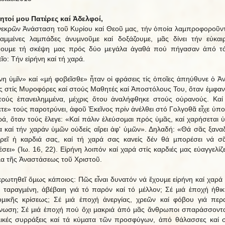
τοί μου Πατέρες καί Ἀδελφοί,
νεκρῶν Ἀνάσταση τοῦ Κυρίου καί Θεοῦ µας, τήν ὁποία λαµπροφοροῦντ
αµµένες λαµπάδες ἀνυµνοῦµε καί δοξάζουµε, µᾶς δίνει τήν εὐκαι
ψουµε τή σκέψη µας πρός δύο µεγάλα ἀγαθά πού πήγασαν ἀπό τό
ῖο: Τήν εἰρήνη καί τή χαρά.
νη ὑµῖν» καί «µή φοβεῖσθε» ἦταν οἱ φράσεις τίς ὁποῖες ἀπηύθυνε ὁ Ἀ
ς στίς Μυροφόρες καί στούς Μαθητές καί Ἀποστόλους Του, ὅταν ἐµφαν
τούς ἐπανειληµµένα, µέχρις ὅτου ἀναλήφθηκε στούς οὐρανούς. Καί
ετε» τούς παροτρύνει, ἀφοῦ Ἐκεῖνος πρίν ἀνέλθει στό Γολγοθᾶ εἶχε ὑπο
ρά, ὅταν τούς ἔλεγε: «Καί πάλιν ἐλεύσοµαι πρός ὑµᾶς, καί χαρήσεται 
α καί τήν χαράν ὑµῶν οὐδείς αἴρει ἀφ' ὑµῶν». Δηλαδή: «Θά σᾶς ξανα
ρεῖ ἡ καρδιά σας, καί τή χαρά σας κανείς δέν θά µπορέσει νά σ
έσει» (Ἰω. 16, 22). Εἰρήνη λοιπόν καί χαρά στίς καρδιές µας εὐαγγελίζε
α τῆς Ἀναστάσεως τοῦ Χριστοῦ.
ερωτηθεῖ ὅµως κάποιος: Πῶς εἶναι δυνατόν νά ἔχουµε εἰρήνη καί χαρά 
 ταραγµένη, ἀβέβαιη γιά τό παρόν καί τό µέλλον; Σέ µιά ἐποχή ἠθικ
οµικῆς κρίσεως; Σέ µιά ἐποχή ἀνεργίας, χρεῶν καί φόβου γιά περ
ίνωση; Σέ µιά ἐποχή πού ὄχι µακριά ἀπό µᾶς ἄνθρωποι σπαράσσοντ
ικές συρράξεις καί τά κύµατα τῶν προσφύγων, ἀπό θάλασσες καί σ