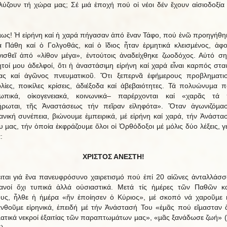
λύζουν τή χώρα µας; Σέ µιά ἐποχή πού οἱ νέοι δέν ἔχουν αἰσιοδοξία 
;
µως! Ἡ εἰρήνη καί ἡ χαρά πήγασαν ἀπό ἕναν Τάφο, πού ἐνῶ προηγήθη
ά Πάθη καί ὁ Γολγοθάς, καί ὁ ἴδιος ἦταν ἑρµητικά κλεισµένος, ἀφο
ισθεῖ ἀπό «λίθον µέγα», ἐντούτοις ἀναδείχθηκε ζωοδόχος. Αὐτό σηµ
τοί µου ἀδελφοί, ὅτι ἡ ἀναστάσιµη εἰρήνη καί χαρά εἶναι καρπός στα
ας καί ἀγῶνος πνευµατικοῦ. Ὅτι ξεπερνᾶ ἐφήµερους προβληµατι
­λίες, ποικίλες κρίσεις, ἀδιέξοδα καί ἀβεβαιότητες. Τά πολυώνυµα 
ωπικά, οἰκογενειακά, κοινωνικά– παρέρχονται καί «χαρᾶς τά 
ρωται, τῆς Ἀναστάσεως τήν πεῖραν εἰληφότα». Ὅταν ἀγωνιζόµα
ιανική συνέπεια, βιώνουµε ἐµπειρικά, µέ εἰρήνη καί χαρά, τήν Ἀνάστα
υ µας, τήν ὁποία ἐκφράζουµε ὅλοι οἱ Ὀρθόδοξοι µέ µόλις δύο λέξεις, γ
:
ΧΡΙΣΤΟΣ ΑΝΕΣΤΗ!
ιται γιά ἕνα πανευφρόσυνο χαιρετισµό πού ἐπί 20 αἰῶνες ἀνταλλάσσ
ιανοί ὄχι τυπικά ἀλλά οὐσιαστικά. Μετά τίς ἡµέρες τῶν Παθῶν κ
υς, ἦλθε ἡ ἡµέρα «ἥν ἐποίησεν ὁ Κύριος», µέ σκοπό νά χαροῦµε 
νθοῦµε εἰρηνικά, ἐπειδή µέ τήν Ἀνάστασή Του «ἐµᾶς πού εἴµασταν 
ατικά νεκροί ἐξαιτίας τῶν παραπτωµάτων µας», «µᾶς ξανάδωσε ζωή» 