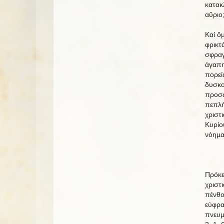
κατακ
αὔριo
Καί ὅ
φρικτ
σφραγ
ἀγαπη
πορεί
δυσκο
προσ
πεπλή
χριστ
Κυρίο
νόηµα
Πρόκε
χριστ
πένθο
εὐφρα
πνευµ