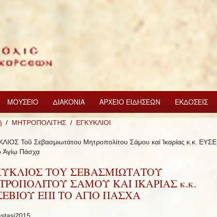
ΜΟΥΣΕΙΟ
ΔΙΑΚΟΝΙΑ
ΑΡΧΕΙΟ ΕΙΔΗΣΕΩΝ
ΕΚΔΟΣΕΙΣ
ή
ΜΗΤΡΟΠΟΛΙΤΗΣ
ΕΓΚΥΚΛΙΟΙ
ΛΙΟΣ Τοῦ Σεβασμιωτάτου Μητροπολίτου Σάμου καί Ἰκαρίας κ.κ. ΕΥΣ
ῷ Ἁγίῳ Πάσχᾳ
ΚΥΚΛΙΟΣ ΤΟY ΣΕΒΑΣΜΙΩΤAΤΟΥ
ΡΟΠΟΛIΤΟΥ ΣAΜΟΥ ΚΑI IΚΑΡΙΑΣ κ.κ.
ΕΒΙΟΥ EΠI ΤΟ ΑΓΙΟ ΠΑΣΧΑ