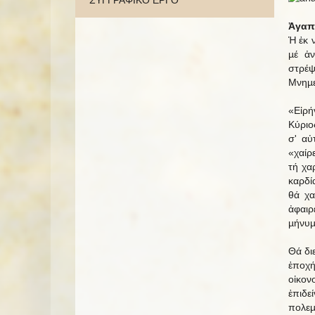
ΣΥΓΓΡΑΦΙΚΟ ΕΡΓΟ
Ἀγαπη
Ἡ ἐκ 
µέ ἀν
στρέ
Μνηµε
«Εἰρή
Κύριο
σ' αὐ
«χαίρ
τή χα
καρδί
θά χα
ἀφαιρ
µήνυµ
Θά δι
ἐποχή
οἰκον
ἐπιδε
πολεµ