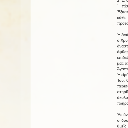
2, 1. 6
Ἡ πίσ
Ἐξασφ
κάθε
πρότα
Ἡ Ἀνά
ὁ Χρυ
ἀναστ
ἀφθαρ
ἐπιδι
µας ἀ
Ἀγαπη
Ἡ εἰρ
Του. 
περι
στηρί
ἀκολο
πληρο
Ἄς ἀν
οἱ δυ
ὑµεῖς