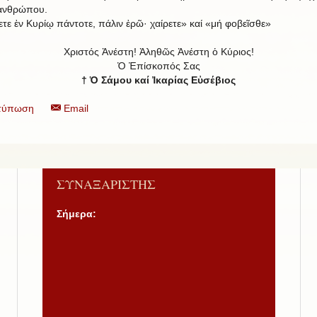
ἀνθρώπου.
ετε ἐν Κυρίῳ πάντοτε, πάλιν ἐρῶ· χαίρετε» καί «μή φοβεῖσθε»
Χριστός Ἀνέστη! Ἀληθῶς Ἀνέστη ὁ Κύριος!
Ὁ Ἐπίσκοπός Σας
† Ὁ Σάμου καί Ἰκαρίας Εὐσέβιος
τύπωση
Email
ΣΥΝΑΞΑΡΙΣΤΗΣ
Σήμερα: