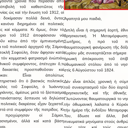
ὀγδόντα χρόνια πού πέρασαν ἀπό
ἐπιβολή τοῦ καθεστῶτος τῆς
νίας ὡς καί τήν ἕνωση τοῦ 1912, οἱ
ι δοκίμασαν πολλά δεινά, ὄντες
Ἀγαπητά μου παιδιά,
κανόνα διηρημένοι σέ πολιτικές
ες καί κόμματα. Κι ὅμως, ὅταν τό
Διπλή εἶναι ἡ σημερινή ἑορτή, ἐθνι
βριο τοῦ 1912 ἀποφάσισαν νά
θρησκευτική. Ἡ Μεταμόρφωσ
οῦν κάτω ἀπό τήν ἐμπνευσμένη
Σωτῆρος, ἡ πρό τοῦ πά
α τοῦ πολιτικοῦ ἀρχηγοῦ τῆς Σάμου
θαυματουργική φανέρωση τῆς δόξ
τοκλῆ Σοφούλη, ὅταν ἄφησαν κατά
Κυρίου μᾶς συνεορτάζεται σήμερα 
 τόν κομματικό φατριασμό ἐνώπιόν
ἡρωική ἀπόκρουση τοῦ ἐπίβ
θνικοῦ συμφέροντος, ἐπέτυχαν ὅ,τι
ὀθωμανικοῦ στόλου ἀπό τό νησί
δεκαετίες προσπαθοῦσαν καί
στίς 6 Αὐγούστου τοῦ 1824.
δίωκαν. Εἶναι ἀπολύτως
τηριστικό ὅτι ὁ βασικός πολιτικός
Δέν εἶναι ἁπλῶς χρονική ἡ σύμ
παλός τοῦ Σοφούλη, ὁ Ἰωάννης
τοῦ συνεορτασμοῦ τῶν δύο ἑορτῶ
γιάννης, ἀμέσως μετά τό ξέσπασμα
θρησκευτικῆς καί τῆς ἐθνικῆς
ἐπανάστασης ἔσπευσε νά δηλώσει
Γλυτώνοντας θαυματουργικά το νη
 πολιτικές διαιρέσεις εἶχαν ξεχαστεῖ,
τήν ὀθωμανική λαίλαπα ὁ Κύριό
τά στό συμφέρον τῆς πατρίδος. Κι
τήν ἡμέρα τῆς ἐνδόξου Μεταμορ
ι προχώρησαν οἱ Σάμιοι,
Του, ἔδωσε καί ἄλλα, βαθ
ασισμένοι, ἀλλά καί κατά βάση
πνευματικά μηνύματα στούς ἀνθρ
νοι.
τούς τότε καί τούς σημερι