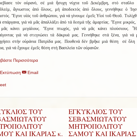
ρεβίασε τόν οὐρανό, σέ μιά ἥσυχη νύχτα τοῦ Δεκέμβρη, στό σταῦλο 
θλεέμ, ἄγνωστος ἀπό ὅλους, μή ἀποδεκτός ἀπό ὅλους, γεννήθηκε ὁ Ἰησ
στός. Ἔγινε υἱός τοῦ ἀνθρώπου, γιά νά γίνουμε ἐμεῖς Υἱοί τοῦ Θεοῦ. Τυλίχ
 σπάργανα, γιά νά μᾶς ἀπαλλάξει ἀπό τά δεσμά τῆς ἁμαρτίας. Ἔγινε μικρός,
 μᾶς κάνει μεγάλους. Ἔγινε πτωχός, γιά νά μᾶς κάνει πλούσιους. Ἦ
αίγοντας γιά νά στεγνώσει τά δάκρυά μας. Γεννήθηκε στά ξένα, γιά νά 
ηγήσει στήν οὐράνια Πατρίδα μας. Πουθενά δέν βρῆκε μιά θέση σέ ὅλη 
α, γιά νά ἔχουμε ἐμεῖς θέση στή Βασιλεία τῶν οὐρανῶν.
αβάστε Περισσότερα
Εκτύπωση
Email
eet
ΚΥΚΛΙΟΣ ΤΟΥ
ΕΓΚΥΚΛΙΟΣ ΤΟΥ
ΒΑΣΜΙΩΤΑΤΟΥ
ΣΕΒΑΣΜΙΩΤΑΤΟΥ
ΤΡΟΠΟΛΙΤΟΥ
ΜΗΤΡΟΠΟΛΙΤΟΥ
ΟΥ ΚΑΙ ΙΚΑΡΙΑΣ κ.
ΣΑΜΟΥ ΚΑΙ ΙΚΑΡΙΑΣ 