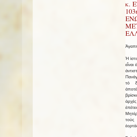
κ. 
103
ΕΝ
ΜΕ
ΕΛ
Ἀγαπη
Ἡ ἱστ
εἶναι
ἀντισ
Πανάγ
τό δ
ἀποτ
βρίσκ
ἀρχέ
ἐπέτε
Μητέ
τούς
ἑορτά