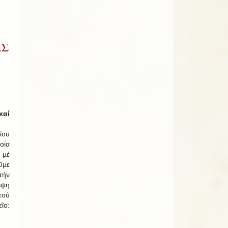
ΑΣ
αί
ίου
ία
µέ
ῦµε
τήν
έψη
πού
ῖο: