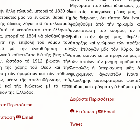
Μηνύματα πού εἶναι ἰδιαιτέρως χ
ήν ἄλλη πλευρά, μπορεῖ τό 1830 οἱ
καί στίς ταραγμένες μέρες μας,
τριῶτες μας νά ἔνιωσαν βαριά τή
μᾶς δείχνουν, ὅτι τίποτε δέν ἔχο
τῆς ἀδικίας λόγω τοῦ ἀποκλεισμοῦ
φοβηθοῦμε ἀπό τήν τρικυμία κα
ἀπό τό νεοσύστατο τότε ἑλληνικό
ἀναστάτωση τοῦ κόσμου, ἄν ἔ
ς, μπορεῖ τό 1834 νά αἰσθάνθηκαν
βαθια στήν ψυχή μας, θεμέλι
ικτη τήν ἐπιβολή τοῦ νόμου τοῦ
ὕπαρξης καί γνώμονα τῶν πράξε
ροῦ μέ τήν ἐγκαθίδρυση τοῦ
τῶν ἐπιλογῶν μᾶς τόν Κύριο, ἀ
νικοῦ καθεστῶτος διά τῆς βίας τῶν
ὅπως ἔκαναν καί οἱ πρόγονοί μας ἐκ
ν, ὡστόσο τό 1912 βίωσαν τήν
τῶν ὁποίων τήν μνήμη τιμοῦμε σ
ση τῆς χάρης τοῦ Θεοῦ καί τήν
Ἀσφαλῶς ἡ ὑπερίσχυση μιᾶς ὁ
ωση τῶν ὁραμάτων καί τῶν πόθων
ψυχωμένων ἀγωνιστῶν ἔναντι
ων, μέσω τῆς ἀπελευθέρωσης τοῦ
ὁλόκληρης αὐτοκρατορίας φαντά
οῦ καί τῆς ἑνώσεως μέ τό τότε
θαῦμα, καί πράγματι γιά θαῦμα πρόκ
ειον τῆς Ἑλλάδος.
Διαβάστε Περισσότερα
στε Περισσότερα
Εκτύπωση
Email
τύπωση
Email
Tweet