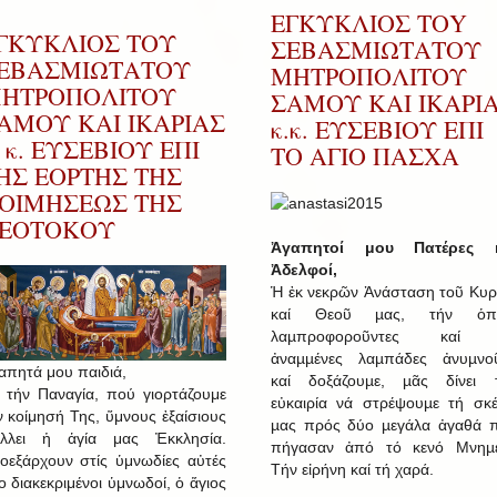
ΕΓΚΥΚΛΙΟΣ ΤΟY
ΓΚΥΚΛΙΟΣ ΤΟΥ
ΣΕΒΑΣΜΙΩΤAΤΟΥ
ΕΒΑΣΜΙΩΤΑΤΟΥ
ΜΗΤΡΟΠΟΛIΤΟΥ
ΗΤΡΟΠΟΛΙΤΟΥ
ΣAΜΟΥ ΚΑI IΚΑΡΙ
ΑΜΟΥ ΚΑΙ ΙΚΑΡΙΑΣ
κ.κ. ΕΥΣΕΒΙΟΥ EΠI
. κ. ΕΥΣΕΒΙΟΥ ΕΠΙ
ΤΟ ΑΓΙΟ ΠΑΣΧΑ
ΗΣ ΕΟΡΤΗΣ ΤΗΣ
ΟΙΜΗΣΕΩΣ ΤΗΣ
ΕΟΤΟΚΟΥ
Ἀγαπητοί μου Πατέρες κ
Ἀδελφοί,
Ἡ ἐκ νεκρῶν Ἀνάσταση τοῦ Κυρ
καί Θεοῦ µας, τήν ὁπο
λαµπροφοροῦντες καί 
ἀναµµένες λαµπάδες ἀνυµνο
απητά μου παιδιά,
καί δοξάζουµε, µᾶς δίνει 
ά τήν Παναγία, πού γιορτάζουμε
εὐκαιρία νά στρέψουµε τή σκ
ν κοίμησή Της, ὕμνους ἐξαίσιους
µας πρός δύο µεγάλα ἀγαθά 
λλει ἡ ἁγία μας Ἐκκλησία.
πήγασαν ἀπό τό κενό Μνηµε
οεξάρχουν στίς ὑμνωδίες αὐτές
Τήν εἰρήνη καί τή χαρά.
ο διακεκριμένοι ὑμνωδοί, ὁ ἅγιος