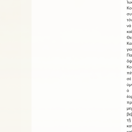
Ἰω
Κο
συ
τό
νά
κα
Θε
Κα
γι
Πα
ὄψ
Κο
πέ
σέ
ὑμ
ὁ 
ἑ
πρ
με
βε
τῇ
κα
κα