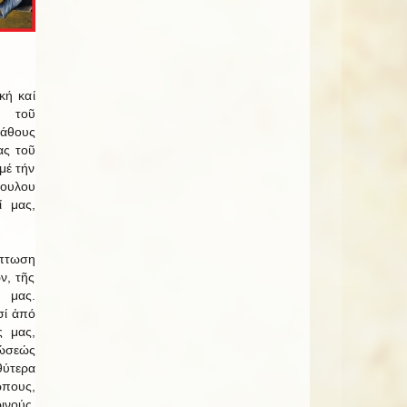
κή καί
η τοῦ
θους
ας τοῦ
μέ τήν
ουλου
 μας,
πτωση
ν, τῆς
 μας.
σί ἀπό
ς μας,
φώσεώς
ύτερα
ώπους,
νούς.