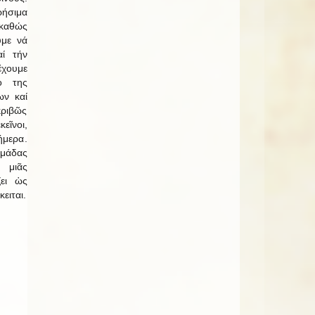
ρήσιμα
 καθώς
υμε νά
ί τήν
χουμε
ο της
ων καί
κριβῶς
εῖνοι,
ήμερα.
μάδας
 μιᾶς
ζει ὡς
ειται.