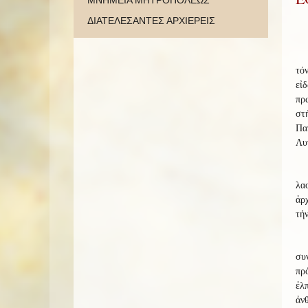
ΜΝΗΜΕΙΑ ΜΗΤΡΟΠΟΛΕΩΣ
ΔΙΑΤΕΛΕΣΑΝΤΕΣ ΑΡΧΙΕΡΕΙΣ
τό
εἰ
πρ
στ
Πα
Λυτ
λα
ἀρ
τή
συ
πρ
ἐλ
ἀν