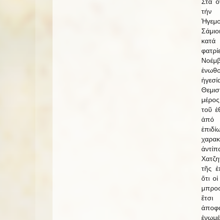
Στά 
τήν 
Ἡγεμο
Σάμιο
κατά 
φατρί
Νοέμ
ἑνωθ
ἡγεσί
Θεμισ
μέρος
τοῦ ἐ
ἀπό 
ἐπι
χαρακ
ἀντί
Χατζη
τῆς 
ὅτι οἱ
μπροσ
ἔτσ
ἀποφ
ἑνωμέ