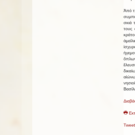
Ἀπό τ
συμπα
σκιά 
τους 
κράτο
ἀμείλ
ἰσχυ
ἡγεμο
ὅπλω
ἔλευ
δικαί
αἰών
νησι
Βασίλ
Διαβά
Εκ
Tweet