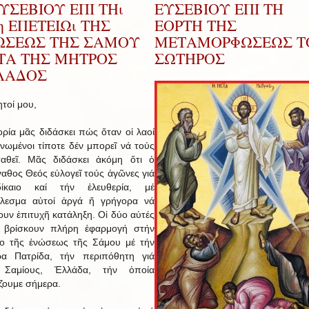
ΕΥΣΕΒΙΟΥ ΕΠΙ ΤΗι
ΕΥΣΕΒΙΟΥ ΕΠΙ ΤΗ
η ΕΠΕΤΕΙΩι ΤΗΣ
ΕΟΡΤΗ ΤΗΣ
ΩΣΕΩΣ ΤΗΣ ΣΑΜΟΥ
ΜΕΤΑΜΟΡΦΩΣΕΩΣ Τ
ΤΑ ΤΗΣ ΜΗΤΡΟΣ
ΣΩΤΗΡΟΣ
ΛΑΔΟΣ
τοί μου,
ορία μᾶς διδάσκει πώς ὅταν οἱ λαοί
 ἑνωμένοι τίποτε δέν μπορεῖ νά τούς
ταθεῖ. Μᾶς διδάσκει ἀκόμη ὅτι ὁ
αθος Θεός εὐλογεῖ τούς ἀγῶνες γιά
ίκαιο καί τήν ἐλευθερία, μέ
έλεσμα αὐτοί ἀργά ἤ γρήγορα νά
ουν ἐπιτυχῆ κατάληξη. Οἱ δύο αὐτές
ς βρίσκουν πλήρη ἐφαρμογή στήν
ιο τῆς ἑνώσεως τῆς Σάμου μέ τήν
ρα Πατρίδα, τήν περιπόθητη γιά
 Σαμίους, Ἑλλάδα, τήν ὁποία
ζουμε σήμερα.