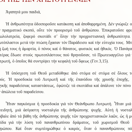
Ἀγαπητά μου παιδιά,
Ἡ ἀνθρωπότητα ὁδοιποροῦσε κατάκοπη καί ἀποθαρρημένη. Δέν γνώριζε ο
ν πραγματικό σκοπό, οὔτε τόν προορισμό τοῦ ἀνθρώπου. Ἐπικρατοῦσε φρι
δωλολατρεία, ζοφερό σκοτάδι σ’ ὅλην τήν προχριστιανική ἀνθρωπότητα.
ωτόπλαστοι μετά τήν πτώση ἔχασαν τόν Παράδεισο καί τήν εὐτυχία τους. Μπ
ή ζωή τους ἡ ἁμαρτία, ὁ πόνος καί ὁ θάνατος, φυσικός καί ἠθικός. Ὁ Πανάγα
τέρας ἔδωσε στούς πρωτοπλάστους πού θρηνοῦσαν, τό Πρωτευαγγέλιο γιά 
ρωτή, ὁ ὁποῖος θά συντρίψει τήν κεφαλή τοῦ ὄφεως (Γεν.3,15).
Ἡ ὑπόσχεση τοῦ Θεοῦ μεταδόθηκε ἀπό στόμα σέ στόμα σέ ὅλους τ
ούς. Ἡ προσδοκία τοῦ Λυτρωτῆ καί τῆς ἐπανόδου τῆς χρυσῆς ἐποχῆς, 
χικῆς παραδείσιας καταστάσεως, ἐφώτιζε τά σκοτάδια καί ἁπάλυνε τόν πόνο 
ν ἀπώλεια τοῦ παραδείσου.
Ἦταν παγκόσμια ἡ προσδοκία γιά τόν Θεάνθρωπο Λυτρωτή. Ἦταν μιά
νειδητή, μιά ἀσίγαστη νοσταλγία τῆς ἀνθρώπινης ψυχῆς. Αὐτή ἡ νοσταλ
όβαλε ἀπό τά βάθη τῆς ἀνθρώπινης ψυχῆς τῶν προχριστιανικῶν λαῶν, ὡς ἡ μ
πίδα γιά τήν λύση τοῦ πανανθρωπίνου δράματος, τοῦ χωρισμοῦ Θεοῦ 
θρώπου. Καί ὅταν συμπληρώθηκε ὁ καιρός, ὅταν ὁ πανανθρώπινος πό