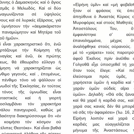
άννης ὁ Δαμασκηνός καί ὁ ἅγιος
«Εἰρήνη ὑµῖν» καί «µή φοβεῖσ
σμᾶς ὁ Μελωδός. Καί οἱ δύο
ἦταν οἱ φράσεις τίς ὁπο
ναγωνίζονται σέ ὑψηλούς
ἀπηύθυνε ὁ Ἀναστάς Κύριος σ
νους καί σέ λυρικές ἐξάρσεις, γιά
Μυροφόρες καί στούς Μαθητές 
 ὑμνήσουν τήν «ἀειμακάριστον
Ἀποστόλους Του, ὅτ
ί παναμώμητον καί Μητέρα τοῦ
ἐµφανίστηκε σ' αὐτο
οῦ ἡμῶν».
ἐπανειληµµένα, µέχρις ὅ
ί εἶναι χαρακτηριστικό ὅτι, ἐνῶ
ἀναλήφθηκε στούς οὐρανούς. 
ορτάζουμε τήν Κοίμηση τῆς
µέ τό «χαίρετε» τούς παροτρύν
ναγίας καί ἐνῶ, ἐκ πρώτης
ἀφοῦ Ἐκεῖνος πρίν ἀνέλθει 
εως, θά ἐθεωρεῖτο εὔλογο ἡ
Γολγοθᾶ εἶχε ὑποσχεθεῖ τή χα
ίμηση νά χαρακτηρίζεται ὡς
ὅταν τούς ἔλεγε: «Καί πά
νθιμο γεγονός, καί , ἑπομένως,
ἐλεύσοµαι πρός ὑµᾶς, κ
 πένθιμο τόνο νά ψάλλουν οἱ
χαρήσεται ὑµῶν ἡ καρδία καί 
νωδοί τῆς Ἐκκλησίας, ἐν τούτοις
χαράν ὑµῶν οὐδείς αἴρει 
τόνος τῆς ὑμνωδίας εἶναι
ὑµῶν». Δηλαδή: «Θά σᾶς ξαν
ορταστικός καί ἡ γιορτή
καί θά χαρεῖ ἡ καρδιά σας, καί
οσλαμβάνει τόν χαρακτήρα
χαρά σας κανείς δέν θά µπορέ
γάλου πανηγυριοῦ, καθώς μέ
νά σᾶς τήν ἀφαιρέσει» (Ἰω. 16, 2
βαιότητα διακηρύσσουμε ὅτι «ἐν
Εἰρήνη λοιπόν καί χαρά σ
 κοιμήσει τόν κόσμον οὐ
καρδιές µας εὐαγγελίζεται
τέλιπες Θεοτόκε». Καί εἶναι βαθιά
µήνυµα τῆς Ἀναστάσεως 
ί οὐσιαστική ἀλήθεια τῆς πίστης