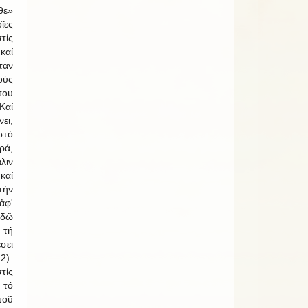
θε»
ῖες
τίς
καί
αν
ύς
του
Καί
ει,
στό
ρά,
λιν
αί
τήν
ἀφ'
αδῶ
 τή
σει
2).
τίς
 τό
τοῦ