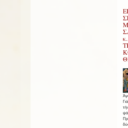
Ε
Σ
Μ
Σ
κ
Τ
Κ
Θ
Ἀγ
Γι
τή
ψά
Πρ
δύ