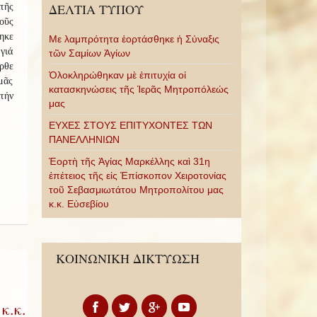
ΔΕΛΤΙΑ ΤΥΠΟΥ
τῆς
οῦς
θηκε
Με λαμπρότητα ἑορτάσθηκε ἡ Σύναξις
 γιά
τῶν Σαμίων Ἁγίων
ρθε
Ὁλοκληρώθηκαν μὲ ἐπιτυχία οἱ
μᾶς
κατασκηνώσεις τῆς Ἱερᾶς Μητροπόλεώς
τήν
μας
ΕΥΧΕΣ ΣΤΟΥΣ ΕΠΙΤΥΧΟΝΤΕΣ ΤΩΝ
ΠΑΝΕΛΛΗΝΙΩΝ
Ἑορτὴ τῆς Ἁγίας Μαρκέλλης καὶ 31η
ἐπέτειος τῆς εἰς Ἐπίσκοπον Χειροτονίας
τοῦ Σεβασμιωτάτου Μητροπολίτου μας
κ.κ. Εὐσεβίου
ΚΟΙΝΩΝΙΚΗ ΔΙΚΤΥΩΣΗ
κ.κ.