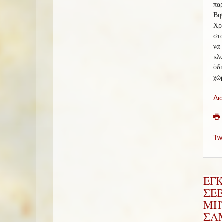
πα
Βη
Χρι
στά
νά
κλ
ὁδ
χώρ
Δι
Tw
ΕΓ
ΣΕ
ΜΗ
ΣΑΜ