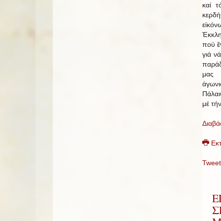
καί τ
κερδή
εἰκόν
Ἐκκλ
πού ἔ
γιά ν
παράδ
μας 
ἀγων
Πάλαι
μέ τήν
Διαβά
Εκ
Tweet
Ε
Σ