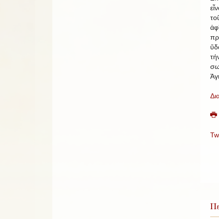
εἶ
το
ἀφ
πρ
ὕδ
τ
σω
Ἁγ
Δι
Tw
Πε