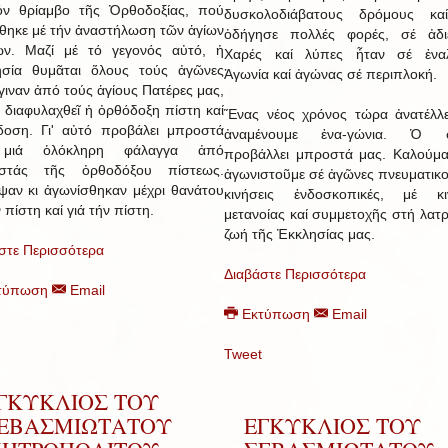
όν θρίαμβο τῆς Ὀρθοδοξίας, πού
δυσκολοδιάβατους δρόμους κα
θηκε μέ τήν ἀναστήλωση τῶν ἁγίων
ὁδήγησε πολλές φορές, σέ ἀδιέ
ων. Μαζί μέ τό γεγονός αὐτό, ἡ
Χαρές καί λύπες ἦταν σέ ἐναλ
ησία θυμᾶται ὅλους τούς ἀγῶνες
Ἀγωνία καί ἀγώνας σέ περιπλοκή.
γιναν ἀπό τούς ἁγίους Πατέρες μας,
ά διαφυλαχθεῖ ἡ ὀρθόδοξη πίστη καί
Ἕνας νέος χρόνος τώρα ἀνατέλλε
οση. Γι' αὐτό προβάλει μπροστά
ἀναμένουμε ἐνα-γώνια. Ὁ σ
μιά ὁλόκληρη φάλαγγα ἀπό
προβάλλει μπροστά μας. Καλούμα
ιστάς τῆς ὀρθοδόξου πίστεως.
ἀγωνιστοῦμε σέ ἀγῶνες πνευματικο
ψαν κι ἀγωνίσθηκαν μέχρι θανάτου
κινήσεις ἐνδοσκοπικές, μέ κιν
 πίστη καί γιά τήν πίστη.
μετανοίας καί συμμετοχῆς στή λατρ
ζωή τῆς Ἐκκλησίας μας.
στε Περισσότερα
Διαβάστε Περισσότερα
τύπωση
Email
Εκτύπωση
Email
Tweet
ΓΚΥΚΛΙΟΣ ΤΟΥ
ΕΒΑΣΜΙΩΤΑΤΟΥ
ΕΓΚΥΚΛΙΟΣ ΤΟΥ