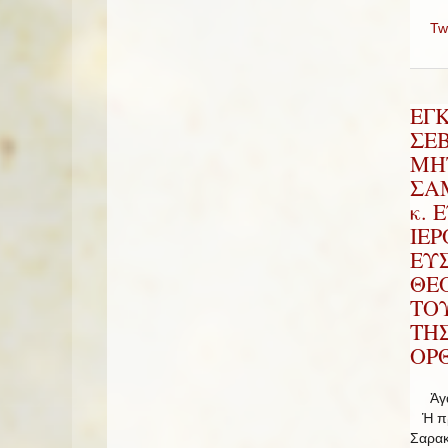
Tw
ΕΓ
ΣΕ
ΜΗ
ΣΑΜ
κ. 
ΙΕ
ΕΥ
ΘΕ
ΤΟ
ΤΗ
ΟΡΘ
Ἀγαπ
Ἡ πρώ
Σαρακ