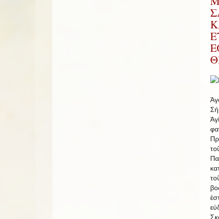
Μ
Σ
Κ
Ε
Ε
Θ
Ἀγ
Σή
Ἁγ
φ
Πρ
το
Π
κα
το
βο
ἐσ
εὐ
Σκ