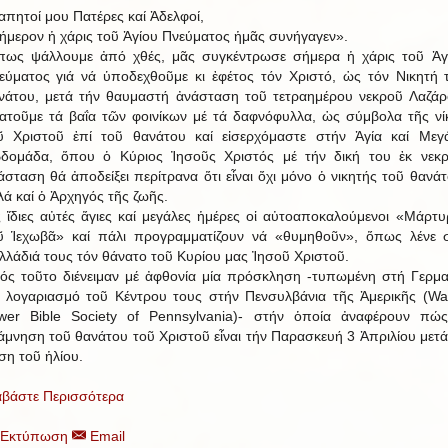
απητοί μου Πατέρες καί Ἀδελφοί,
ήμερον ἡ χάρις τοῦ Ἁγίου Πνεύματος ἡμᾶς συνήγαγεν».
ως ψάλλουμε ἀπό χθές, μᾶς συγκέντρωσε σήμερα ἡ χάρις τοῦ Ἁγ
εύματος γιά νά ὑποδεχθοῦμε κι ἐφέτος τόν Χριστό, ὡς τόν Νικητή 
νάτου, μετά τήν θαυμαστή ἀνάσταση τοῦ τετραημέρου νεκροῦ Λαζάρ
ατοῦμε τά βαΐα τῶν φοινίκων μέ τά δαφνόφυλλα, ὡς σύμβολα τῆς νί
ῦ Χριστοῦ ἐπί τοῦ θανάτου καί εἰσερχόμαστε στήν Ἁγία καί Μεγ
δομάδα, ὅπου ὁ Κύριος Ἰησοῦς Χριστός μέ τήν δική του ἐκ νεκ
άσταση θά ἀποδείξει περίτρανα ὅτι εἶναι ὄχι μόνο ὁ νικητής τοῦ θανάτ
λά καί ὁ Ἀρχηγός τῆς ζωῆς.
ς ἴδιες αὐτές ἅγιες καί μεγάλες ἡμέρες οἱ αὐτοαποκαλούμενοι «Μάρτυ
ῦ Ἱεχωβᾶ» καί πάλι προγραμματίζουν νά «θυμηθοῦν», ὅπως λένε 
λλάδιά τους τόν θάνατο τοῦ Κυρίου μας Ἰησοῦ Χριστοῦ.
ός τοῦτο διένειμαν μέ ἀφθονία μία πρόσκληση -τυπωμένη στή Γερμα
ά λογαριασμό τοῦ Κέντρου τους στήν Πενσυλβάνια τῆς Ἀμερικῆς (Wa
wer Bible Society of Pennsylvania)- στήν ὁποία ἀναφέρουν πώ
άμνηση τοῦ θανάτου τοῦ Χριστοῦ εἶναι τήν Παρασκευή 3 Ἀπριλίου μετά
ση τοῦ ἡλίου.
αβάστε Περισσότερα
Εκτύπωση
Email