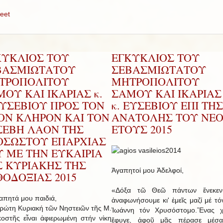
eet
ΚΥΚΛΙΟΣ ΤΟΥ
ΕΓΚΥΚΛΙΟΣ ΤΟΥ
ΒΑΣΜΙΩΤΑΤΟΥ
ΣΕΒΑΣΜΙΩΤΑΤΟΥ
ΤΡΟΠΟΛΙΤΟΥ
ΜΗΤΡΟΠΟΛΙΤΟΥ
ΟΥ ΚΑΙ ΙΚΑΡΙΑΣ κ.
ΣΑΜΟΥ ΚΑΙ ΙΚΑΡΙΑΣ 
ΕΥΣΕΒΙΟΥ ΠΡΟΣ ΤΟΝ
κ. ΕΥΣΕΒΙΟΥ ΕΠΙ ΤΗΣ
ΡΟΝ ΚΛΗΡΟΝ ΚΑΙ ΤΟΝ
ΑΝΑΤΟΛΗΣ ΤΟΥ ΝΕ
ΣΕΒΗ ΛΑΟΝ ΤΗΣ
ΕΤΟΥΣ 2015
ΟΣΩΣΤΟΥ ΕΠΑΡΧΙΑΣ
Υ ΜΕ ΤΗΝ ΕΥΚΑΙΡΙΑ
Σ ΚΥΡΙΑΚΗΣ ΤΗΣ
Ἀγαπητοί μου Ἀδελφοί,
ΟΔΟΞΙΑΣ 2015
«Δόξα τῶ Θεῶ πάντων ἕνεκεν
ητά μου παιδιά,
ἀναφωνήσουμε κι' ἐμεῖς μαζί μέ τό
τη Κυριακή τῶν Νηστειῶν τῆς Μ.
Ἰωάννη τόν Χρυσόστομο.Ἕνας χ
οστῆς εἶναι ἀφιερωμένη στήν νίκη
ἔφυγε, ἀφοῦ μᾶς πέρασε μέσ