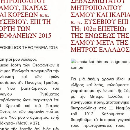
ΗΤΡΟΠΟΛΙΤΟΥ
ΣΕΒΑΣΜΙΩΤΑΤΟΥ
ΑΜΟΥ, ΙΚΑΡΙΑΣ
ΜΗΤΡΟΠΟΛΙΤΟΥ
ΑΙ ΚΟΡΣΕΩΝ κ.κ.
ΣΑΜΟΥ ΚΑΙ ΙΚΑΡΙ
ΥΣΕΒΙΟΥ. ΕΠΙ ΤΗ
κ. κ. ΕΥΣΕΒΙΟΥ ΕΠΙ
ΟΡΤΗ ΤΩΝ
ΤΗι 102ᾳ ΕΠΕΤΕΙΩι
ΕΟΦΑΝΕΙΩΝ 2015
ΤΗΣ ΕΝΩΣΕΩΣ ΤΗΣ
ΣΑΜΟΥ ΜΕΤΑ ΤΗΣ
ΜΗΤΡΟΣ ΕΛΛΑΔΟΣ
απητοί μου Ἀδελφοί,
μερα ἑορτή τῶν Θεοφανείων ἡ
ία μας Ἐκκλησία πανηγυρίζει τήν
ανέρωση καί τῶν τριῶν
Γιά μιά ἀκόμη χρονιά ὅλοι μ
οσώπων τῆς Παναγίας Τριάδος:
κλῆρος καί λαός, καλούμαστε
ῦ Υἱοῦ βαπτιζομένου, τοῦ
γιορτάσουμε τήν ἕνωση τῆς Σά
αναγίου Πνεύματος
μέ τήν Μητέρα Ἑλλάδα, 
ταβαίνοντος ὡσεί περιστερά ἐπί
πανηγυρικά πραγματοποιήθηκε 
ῦ Χριστοῦ καί τοῦ Πατρός
διατρανώθηκε στίς 11 Νοεμβρ
ῶντος ἐκ τῶν οὐρανῶν «οὗτος
τοῦ 1912. Καλούμαστε 
τίν ὁ Υἱός μου ὁ ἀγαπητός, ἐν ᾧ
θυμηθοῦμε τά ἱστορικά γεγονό
δόκησα» (Ματθ. γ 17).
τούς πρωταγωνιστές τους, 
οπός τῆς ἑορτῆς ἀφ' ἑνός μέν