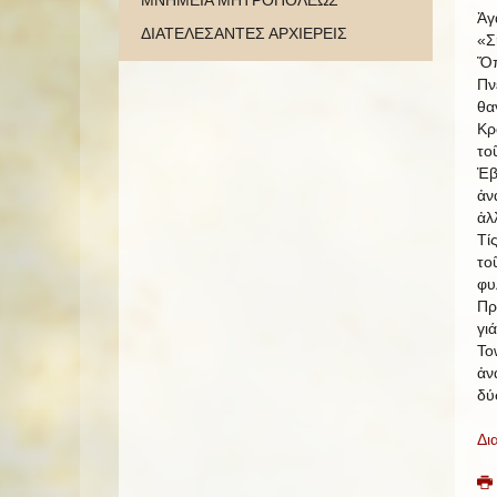
ΜΝΗΜΕΙΑ ΜΗΤΡΟΠΟΛΕΩΣ
Ἀγ
ΔΙΑΤΕΛΕΣΑΝΤΕΣ ΑΡΧΙΕΡΕΙΣ
«Σ
Ὅπ
Πν
θα
Κρ
το
Ἑβ
ἀν
ἀλ
Τί
το
φυ
Πρ
γι
To
ἀν
δύ
Δι