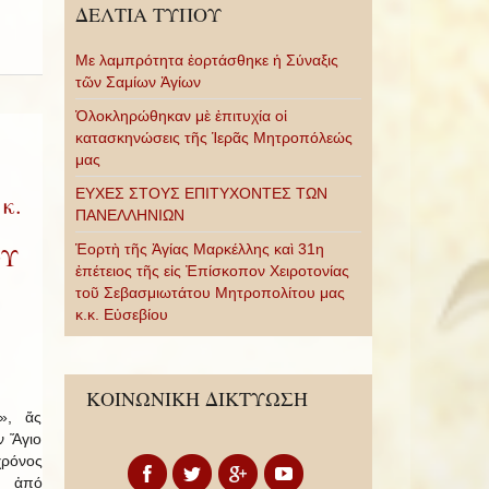
ΔΕΛΤΙΑ ΤΥΠΟΥ
Με λαμπρότητα ἑορτάσθηκε ἡ Σύναξις
τῶν Σαμίων Ἁγίων
Ὁλοκληρώθηκαν μὲ ἐπιτυχία οἱ
κατασκηνώσεις τῆς Ἱερᾶς Μητροπόλεώς
μας
ΕΥΧΕΣ ΣΤΟΥΣ ΕΠΙΤΥΧΟΝΤΕΣ ΤΩΝ
κ.
ΠΑΝΕΛΛΗΝΙΩΝ
Ἑορτὴ τῆς Ἁγίας Μαρκέλλης καὶ 31η
ΟΥ
ἐπέτειος τῆς εἰς Ἐπίσκοπον Χειροτονίας
τοῦ Σεβασμιωτάτου Μητροπολίτου μας
κ.κ. Εὐσεβίου
ΚΟΙΝΩΝΙΚΗ ΔΙΚΤΥΩΣΗ
», ἄς
ν Ἅγιο
ρόνος
α ἀπό