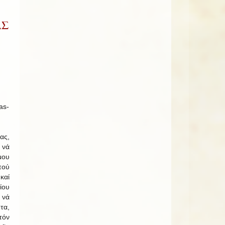
ΑΣ
ας,
 νά
μου
πού
καί
ίου
νά
τα,
τόν