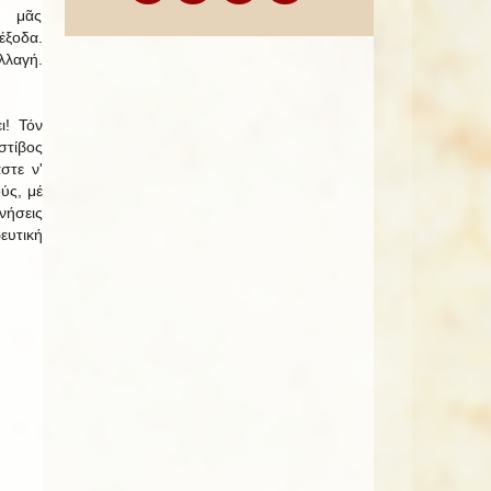
ί μᾶς
ξοδα.
λαγή.
ι! Τόν
τίβος
στε ν'
ύς, μέ
ήσεις
ευτική