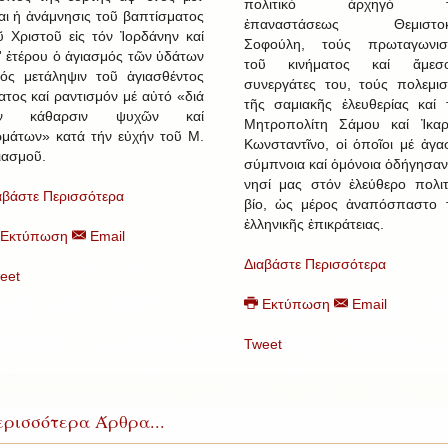
πολιτικό ἀρχηγό τ
ναι ἡ ἀνάμνησις τοῦ βαπτίσματος
ἐπαναστάσεως Θεμιστοκ
ῦ Χριστοῦ εἰς τόν Ἰορδάνην καί
Σοφούλη, τούς πρωταγωνισ
' ἑτέρου ὁ ἁγιασμός τῶν ὑδάτων
τοῦ κινήματος καί ἄμεσ
ός μετάληψιν τοῦ ἁγιασθέντος
συνεργάτες του, τούς πολεμισ
ατος καί ραντισμόν μέ αὐτό «διά
τῆς σαμιακῆς ἐλευθερίας καί 
ήν κάθαρσιν ψυχῶν καί
Μητροπολίτη Σάμου καί Ἰκαρ
μάτων» κατά τήν εὐχήν τοῦ Μ.
Κωνσταντῖνο, οἱ ὁποῖοι μέ ἀγα
ιασμοῦ.
σύμπνοια καί ὁμόνοια ὁδήγησαν
νησί μας στόν ἐλεύθερο πολιτ
αβάστε Περισσότερα
βίο, ὡς μέρος ἀναπόσπαστο 
ἑλληνικῆς ἐπικράτειας.
Εκτύπωση
Email
Διαβάστε Περισσότερα
eet
Εκτύπωση
Email
Tweet
ρισσότερα Άρθρα...