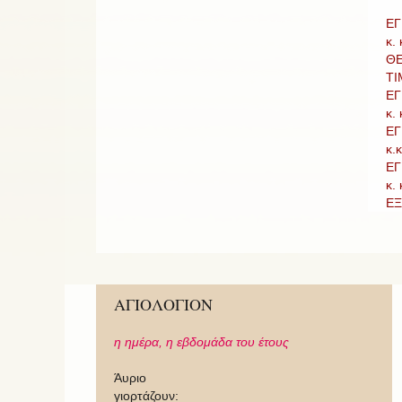
ΕΓ
κ.
ΘΕ
ΤΙ
ΕΓ
κ.
ΕΓ
κ.
ΕΓ
κ.
ΕΞ
ΑΓΙΟΛΟΓΙΟΝ
η ημέρα,
η εβδομάδα του έτους
Άυριο
γιορτάζουν: