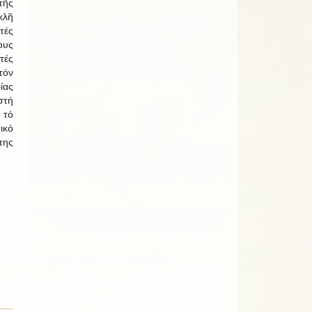
ῆς
λῆ
τές
ους
τές
τόν
ίας
στή
 τό
ικό
της