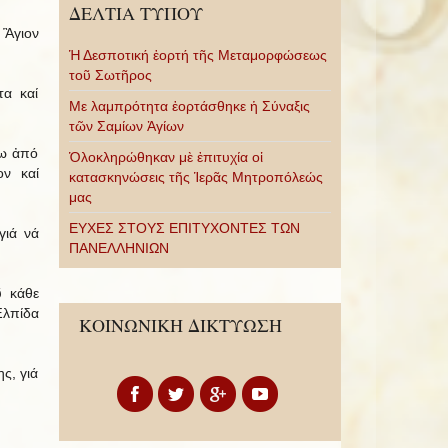
ΔΕΛΤΙΑ ΤΥΠΟΥ
 Ἃγιον
Ἡ Δεσποτική ἑορτή τῆς Μεταμορφώσεως
τοῦ Σωτῆρος
τα καί
Με λαμπρότητα ἑορτάσθηκε ἡ Σύναξις
τῶν Σαμίων Ἁγίων
νω ἀπό
Ὁλοκληρώθηκαν μὲ ἐπιτυχία οἱ
ον καί
κατασκηνώσεις τῆς Ἱερᾶς Μητροπόλεώς
μας
ΕΥΧΕΣ ΣΤΟΥΣ ΕΠΙΤΥΧΟΝΤΕΣ ΤΩΝ
γιά νά
ΠΑΝΕΛΛΗΝΙΩΝ
ῦ κάθε
Ἐλπίδα
ΚΟΙΝΩΝΙΚΗ ΔΙΚΤΥΩΣΗ
ης, γιά