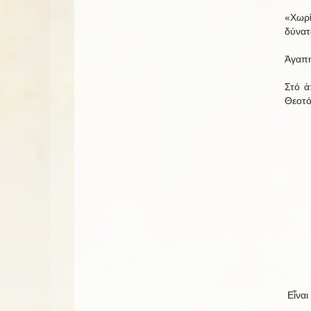
«Χωρὶ
δύνατ
Ἀγαπη
Στό ἀ
Θεοτόκ
Εἶναι