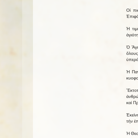
Οἱ πι
Ἐπιφά
Ἡ τιμ
ἁγιότ
Ὁ Ἃγι
ὅλους
ὑπερ
Ἡ Παν
κυοφο
Ἕκτοτ
ἀνθρώ
καί Π
Ἐκείνη
τήν ἐ
Ἡ Θεο