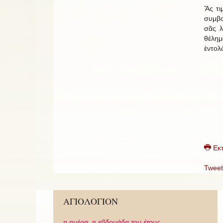
Ἂς τι
συμβο
σᾶς λ
θέλημ
ἐντολ
Εκ
Tweet
ΑΓΙΟΛΟΓΙΟΝ
η ημέρα,
η εβδομάδα του έτους