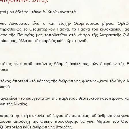
τοί μου ἀδελφοί, τέκνα ἐν Κυρίω ἀγαπητά.
νας Αὔγουστος εἶναι ὁ κατ' ἐξοχήν Θεομητορικός μήνας. Ὀρθῶς
τηρισθεῖ ὡς τό Θεομητορικόν Πάσχα, τό Πάσχα τοῦ καλοκαιριοῦ, ἀ
πο τῆς Παναγίας μας τοποθετεῖται στό κέντρο τῆς λατρευτικῆς ζω
σίας μας, ἀλλά καί τῆς καρδιᾶς κάθε Χριστιανοῦ.
τόκος εἶναι «τοῦ πεσόντος Ἀδάμ ἡ ἀνάκλησις, τῶν δακρύων τῆς 
σις».
τόκος ἀποτελεῖ «τό κάλλος τῆς ἀνθρώπινης φύσεως»,κατά τόν Ἃγιο 
κηνό.
αγία εἶναι «τό διαυγέστατον τῆς παρθενίας θεότευκτον κάτοπτρον», κα
νη τῆς Νικαίας.
σφορά της στή διακονία τοῦ ἔργου τῆς σωτηρίας τοῦ ἀνθρωπίνου γένο
κούσια ἀποδοχή τῆς Θεϊκῆς πρόσκλησης νά γίνει Μητέρα τοῦ Θεο
ιξε ὑπερτέρα κάθε ἀνθρώπινης ὕπαρξης.