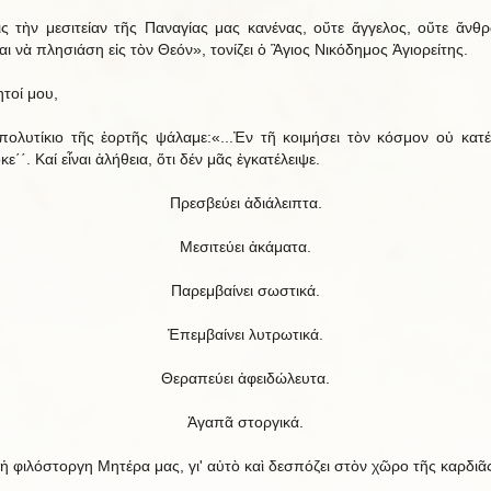
ς τὴν μεσιτείαν τῆς Παναγίας μας κανένας, οὔτε ἄγγελος, οὔτε ἄνθ
αι νὰ πλησιάση εἰς τὸν Θεόν», τονίζει ὁ Ἃγιος Νικόδημος Ἁγιορείτης.
τοί μου,
πολυτίκιο τῆς ἑορτῆς ψάλαμε:«...Ἐν τῆ κοιμήσει τὸν κόσμον οὐ κατέ
ε΄΄. Καί εἶναι ἀλήθεια, ὅτι δέν μᾶς ἐγκατέλειψε.
Πρεσβεύει ἀδιάλειπτα.
Μεσιτεύει ἀκάματα.
Παρεμβαίνει σωστικά.
Ἐπεμβαίνει λυτρωτικά.
Θεραπεύει ἀφειδώλευτα.
Ἀγαπᾶ στοργικά.
 ἡ φιλόστοργη Μητέρα μας, γι' αὐτὸ καὶ δεσπόζει στὸν χῶρο τῆς καρδιᾶ