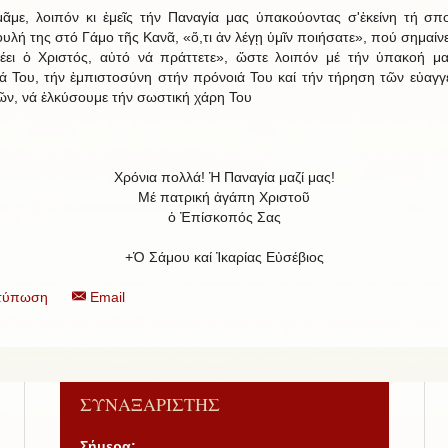
μᾶμε, λοιπόν κι ἐμεῖς τήν Παναγία μας ὑπακούοντας σ'ἐκείνη τή σπ
υλή της στό Γάμο τῆς Κανᾶ, «ὅ,τι ἀν λέγῃ ὑμῖν ποιήσατε», πού σημαίνει
έει ὁ Χριστός, αὐτό νά πράττετε», ὥστε λοιπόν μέ τήν ὑπακοή μ
ά Του, τήν ἐμπιστοσύνη στήν πρόνοιά Του καί τήν τήρηση τῶν εὐαγγ
ῶν, νά ἐλκύσουμε τήν σωστική χάρη Του
Χρόνια πολλά! Ἡ Παναγία μαζί μας!
Μέ πατρική ἀγάπη Χριστοῦ
ὁ Ἐπίσκοπός Σας
+Ὁ Σάμου καί Ἰκαρίας Εὐσέβιος
τύπωση
Email
ΣΥΝΑΞΑΡΙΣΤΗΣ
Σήμερα: