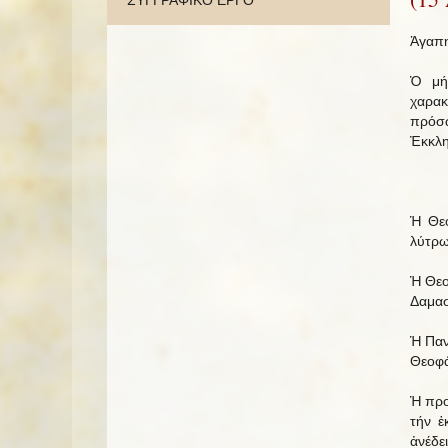
ΣΥΓΓΡΑΦΙΚΟ ΕΡΓΟ
Ἀγαπη
Ὁ μή
χαρακ
πρόσω
Ἐκκλη
Ἡ Θεο
λύτρω
Ἡ Θεο
Δαμασ
Ἡ Παν
Θεοφά
Ἡ προ
τήν ἑ
ἀνέδε