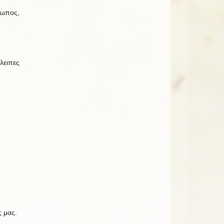
ρωπος,
λειπες
ς μας.