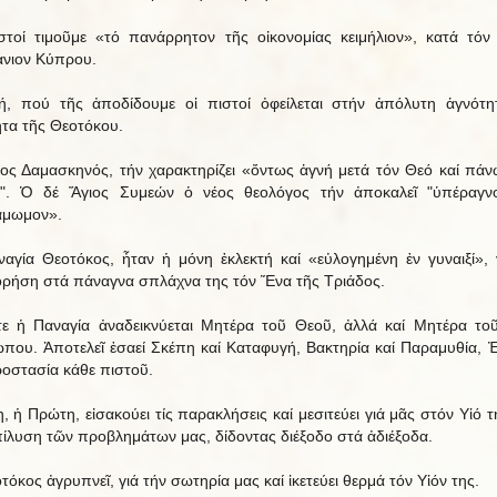
στοί τιμοῦμε «τό πανάρρητον τῆς οἰκονομίας κειμήλιον», κατά τόν
νιον Κύπρου.
ή, πού τῆς ἀποδίδουμε οἱ πιστοί ὀφείλεται στήν ἀπόλυτη ἁγνότη
ητα τῆς Θεοτόκου.
ος Δαμασκηνός, τήν χαρακτηρίζει «ὄντως ἁγνή μετά τόν Θεό καί πά
". Ὁ δέ Ἅγιος Συμεών ὁ νέος θεολόγος τήν ἀποκαλεῖ "ὑπέραγν
άμωμον».
αγία Θεοτόκος, ἦταν ἡ μόνη ἐκλεκτή καί «εὐλογημένη ἐν γυναιξί», 
ρήση στά πάναγνα σπλάχνα της τόν Ἕνα τῆς Τριάδος.
ε ἡ Παναγία ἀναδεικνύεται Μητέρα τοῦ Θεοῦ, ἀλλά καί Μητέρα το
που. Ἀποτελεῖ ἐσαεί Σκέπη καί Καταφυγή, Βακτηρία καί Παραμυθία, 
ροστασία κάθε πιστοῦ.
, ἡ Πρώτη, εἰσακούει τίς παρακλήσεις καί μεσιτεύει γιά μᾶς στόν Υἱό τ
πίλυση τῶν προβλημάτων μας, δίδοντας διέξοδο στά ἀδιέξοδα.
τόκος ἀγρυπνεῖ, γιά τήν σωτηρία μας καί ἱκετεύει θερμά τόν Υἱόν της.