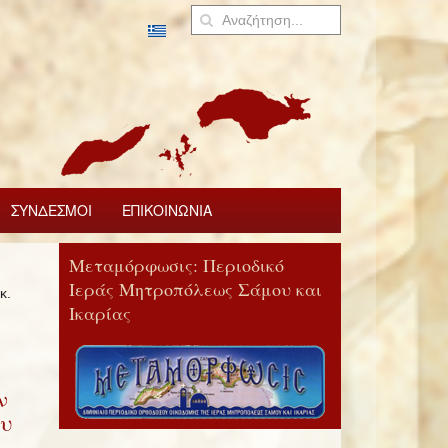
ΣΥΝΔΕΣΜΟΙ
ΕΠΙΚΟΙΝΩΝΙΑ
Μεταμόρφωσις: Περιοδικό
Ιεράς Μητροπόλεως Σάμου και
κ.
Ικαρίας
ν
ου