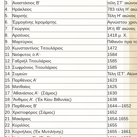
3.
Αναστάσιος Β'
τέλη ΣΤ' αιώνο
4.
Ηράκλειος
783 τέλη Η' αι
5.
Ναρσής
Τέλη Η' αιώνος
6.
Έρμογένης Ιερομάρτης
Αγνώστου χρον
7.
Γεώργιος
ΙΑ'ή IB' αι
ώνος
8.
Αρσένιος
1418 μ. X.
9.
Μαρτύριος
Πιθανόν προ τ
10.
Κωνσταντίνος Τιτουλάριος
1472
11.
Νεόφυτος ό Α'·
1584
12.
Γα6ριήλ Τιτουλάριος
1585
13.
Σωφρόνιος Τιτουλάριος
1585
14.
Συμεών
Τέλη ΙΣΤ'. Αϊών
15.
Παρθένιος Α'
1623
16.
Ματθαίος
1625
17.
’Αθανάσιος Α'· (Σάμιος)
1630
18.
’Άνθιμος Α'. (’Εκ Κίου Βιθυνίας)
1638
19.
Παρθένιος Β'
1644—1652
20.
Χριστοφόρος (Σάμιος)
1652
21.
Μακάριος
1654-1655
22.
Κύριλλος
1655
23.
Κορνήλιος (Έκ Μυτιλήνης)
1655 - 1661