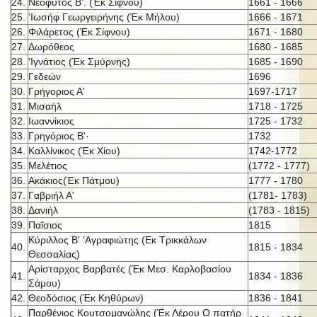
24.
Νεόφυτος Β'. (Έκ Σίφνου)
1661 - 1666
25.
’Ιωσήφ Γεωργειρήνης (Έκ Μήλου)
1666 - 1671
26.
Φιλάρετος (Έκ Σίφνου)
1671 - 1680
27.
Δωρόθεος
1680 - 1685
28.
’Ιγνάτιος (Έκ Σμύρνης)
1685 - 1690
29.
Γεδεών
1696
30.
Γρήγοριος Α'
1697-1717
31.
Μισαήλ
1718 - 1725
32.
Ιωαννίκιος
1725 - 1732
33.
Γρηγόριος Β'·
1732
34.
Καλλίνικος (Έκ Χίου)
1742-1772
35.
Μελέτιος
(1772 - 1777)
36.
Ακάκιος(Έκ Πάτμου)
1777 - 1780
37.
Γαβριήλ Α'
(1781- 1783)
38.
Δανιήλ
(1783 - 1815)
39.
Παΐσιος
1815
Κύριλλος Β' ’Αγραφιώτης (Εκ Τρικκάλων
40.
1815 - 1834
Θεσσαλίας)
Αρίσταρχος Βαρβατές (Έκ Μεσ. Καρλοβασίου
41.
1834 - 1836
Σάμου)
42.
Θεοδόσιος (Έκ Κηθύρων)
1836 - 1841
Παρθένιος Κουτσομανώλης (Έκ Λέρου Ο πατήρ