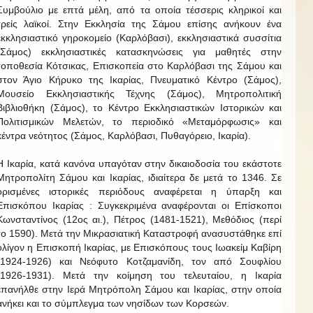
Συμβούλιο με επτά μέλη, από τα οποία τέσσερις κληρικοί και
τρείς λαϊκοί. Στην Εκκλησία της Σάμου επίσης ανήκουν ένα
εκκλησιαστικό γηροκομείο (Καρλόβασι), εκκλησιαστικά συσσίτια
(Σάμος) εκκλησιαστικές κατασκηνώσεις για μαθητές στην
τοποθεσία Κότσικας, Επισκοπεία στο Καρλόβασι της Σάμου και
στον Άγιο Κήρυκο της Ικαρίας, Πνευματικό Κέντρο (Σάμος),
Μουσείο Εκκλησιαστικής Τέχνης (Σάμος), Μητροπολιτική
Βιβλιοθήκη (Σάμος), το Κέντρο Εκκλησιαστικών Ιστορικών και
Πολιτισμικών Μελετών, το περιοδικό «Μεταμόρφωσις» και
κέντρα νεότητος (Σάμος, Καρλόβασι, Πυθαγόρειο, Ικαρία).
Η Ικαρία, κατά κανόνα υπαγόταν στην δικαιοδοσία του εκάστοτε
Μητροπολίτη Σάμου και Ικαρίας, ιδιαίτερα δε μετά το 1346. Σε
ορισμένες ιστορικές περιόδους αναφέρεται η ύπαρξη και
Επισκόπου Ικαρίας : Συγκεκριμένα αναφέρονται οι Επίσκοποι
Κωνσταντίνος (12ος αι.), Πέτρος (1481-1521), Μεθόδιος (περί
το 1590). Μετά την Μικρασιατική Καταστροφή ανασυστάθηκε επί
ολίγον η Επισκοπή Ικαρίας, με Επισκόπους τους Ιωακείμ Καβίρη
(1924-1926) και Νεόφυτο Κοτζαμανίδη, τον από Σουφλίου
(1926-1931). Μετά την κοίμηση του τελευταίου, η Ικαρία
επανήλθε στην Ιερά Μητρόπολη Σάμου και Ικαρίας, στην οποία
ανήκει και το σύμπλεγμα των νησίδων των Κορσεών.