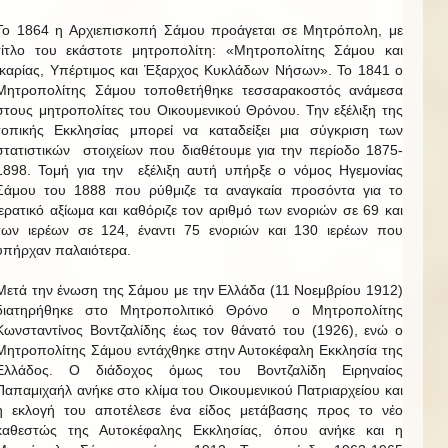
Το 1864 η Αρχιεπισκοπή Σάμου προάγεται σε Μητρόπολη, με
τίτλο του εκάστοτε μητροπολίτη: «Μητροπολίτης Σάμου και
Ικαρίας, Υπέρτιμος και Έξαρχος Κυκλάδων Νήσων». Το 1841 ο
Μητροπολίτης Σάμου τοποθετήθηκε τεσσαρακοστός ανάμεσα
στους μητροπολίτες του Οικουμενικού Θρόνου. Την εξέλιξη της
τοπικής Εκκλησίας μπορεί να καταδείξει μια σύγκριση των
στατιστικών στοιχείων που διαθέτουμε για την περίοδο 1875-
1898. Τομή για την εξέλιξη αυτή υπήρξε ο νόμος Ηγεμονίας
Σάμου του 1888 που ρύθμιζε τα αναγκαία προσόντα για το
ιερατικό αξίωμα και καθόριζε τον αριθμό των ενοριών σε 69 και
των ιερέων σε 124, έναντι 75 ενοριών και 130 ιερέων που
υπήρχαν παλαιότερα.
Μετά την ένωση της Σάμου με την Ελλάδα (11 Νοεμβρίου 1912)
διατηρήθηκε στο Μητροπολιτικό Θρόνο ο Μητροπολίτης
Κωνσταντίνος Βοντζαλίδης έως τον θάνατό του (1926), ενώ ο
Μητροπολίτης Σάμου εντάχθηκε στην Αυτοκέφαλη Εκκλησία της
Ελλάδος. Ο διάδοχος όμως του Βοντζαλίδη Ειρηναίος
Παπαμιχαήλ ανήκε στο κλίμα του Οικουμενικού Πατριαρχείου και
η εκλογή του αποτέλεσε ένα είδος μετάβασης προς το νέο
καθεστώς της Αυτοκέφαλης Εκκλησίας, όπου ανήκε και η