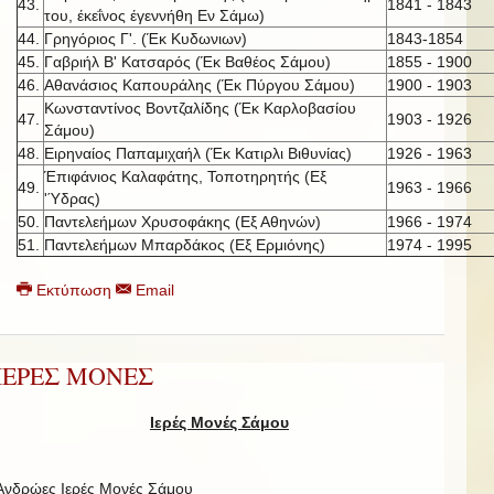
43.
1841 - 1843
του, έκεΐνος έγεννήθη Εν Σάμω)
44.
Γρηγόριος Γ'. (Έκ Κυδωνιων)
1843-1854
45.
Γαβριήλ Β' Κατσαρός (Έκ Βαθέος Σάμου)
1855 - 1900
46.
Αθανάσιος Καπουράλης (Έκ Πύργου Σάμου)
1900 - 1903
Κωνσταντίνος Βοντζαλίδης (Έκ Καρλοβασίου
47.
1903 - 1926
Σάμου)
48.
Ειρηναίος Παπαμιχαήλ (Έκ Κατιρλι Βιθυνίας)
1926 - 1963
Έπιφάνιος Καλαφάτης, Τοποτηρητής (Εξ
49.
1963 - 1966
'Ύδρας)
50.
Παντελεήμων Χρυσοφάκης (Εξ Αθηνών)
1966 - 1974
51.
Παντελεήμων Μπαρδάκος (Εξ Ερμιόνης)
1974 - 1995
Εκτύπωση
Email
ΙΕΡΕΣ ΜΟΝΕΣ
Ιερές Μονές Σάμου
Ανδρώες Ιερές Μονές Σάμου