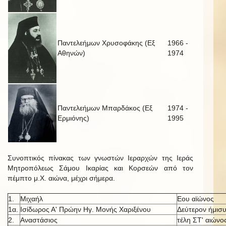
Παντελεήμων Χρυσοφάκης (Εξ
1966 -
Αθηνών)
1974
Παντελεήμων Μπαρδάκος (Εξ
1974 -
Ερμιόνης)
1995
Συνοπτικός πίνακας των γνωστών Ιεραρχών της Ιεράς
Μητροπόλεως Σάμου Ικαρίας και Κορσεών από τον
πέμπτο μ.Χ. αιώνα, μέχρι σήμερα.
1.
Μιχαήλ
Εου αϊώνος
1α.
Ισίδωρος Α' Πρώην Ηγ. Μονής Χαριξένου
Δεύτερον ήμισυ
2.
Αναστάσιος
τέλη ΣΤ' αιώνο