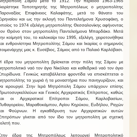
Μητρόπολη Σάμου μετά το 1912. Την περίοδο 1963-1965
διορίστηκε Τοποτηρητής της Μητροπόλεως ο μητροπολίτης
Παροναξίας Επιφάνειος Καλαφάτης, μετά το θάνατο του
Ειρηναίου και ως την εκλογή του Παντελεήμονα Χρυσοφάκη, ο
οποίος το 1974 εξελέγη μητροπολίτης Θεσσαλονίκης αφήνοντας
τον Θρόνο στον μητροπολίτη Παντελεήμονα Μπαρδάκο. Μετά
την κοίμησή του, το καλοκαίρι του 1995, εξελέγη, χειροτονήθηκε
και ενθρονίστηκε Μητροπολίτης Σάμου και Ικαρίας ο σημερινός
ποιμενάρχης μας κ. Ευσέβιος, Σάμιος από το Παλαιό Καρλόβασι.
Η έδρα του μητροπολίτη βρίσκεται στην πόλη της Σάμου με
μητροπολιτικό ναό τον άγιο Νικόλαο και καθεδρικό ναό τον άγιο
Σπυρίδωνα. Γενικώς καταβάλλεται φροντίδα να επισκέπτεται ο
μητροπολίτης τα χωριά ή τα μοναστήρια που πανηγυρίζουν, και
να ιερουργεί. Στην Ιερά Μητρόπολη Σάμου υπάρχουν επίσης
Πρωτοσυγκελλεύων και Γενικός Αρχιερατικός Επίτροπος, καθώς
και οι Αρχιερατικοί Επίτροποι Σάμου, Καρλοβασίων,
Πυθαγορείου, Μαραθοκάμπου, Αγίου Κηρύκου, Ευδήλου, Ραχών
και Φούρνων. Η εγκαθίδρυση των Αρχιερατικών αυτών
Επιτρόπων γίνεται από τον ίδιο τον μητροπολίτη με σχετική
τελετή που.
Στην έδρα της Μητροπόλεως λειτουργεί Μητροπολιτικό