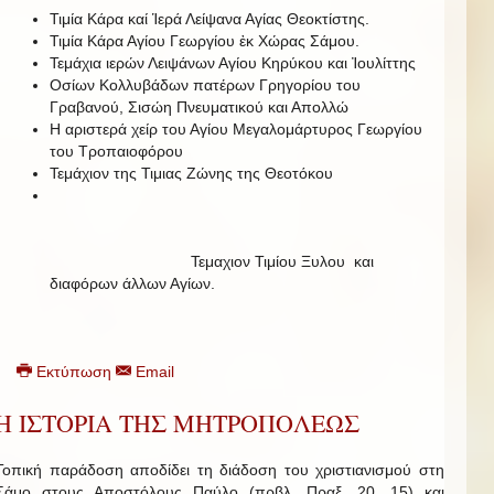
Τιμία Κάρα καί Ἱερά Λείψανα Αγίας Θεοκτίστης.
Τιμία Κάρα Αγίου Γεωργίου ἐκ Χώρας Σάμου.
Τεμάχια ιερών Λειψάνων Αγίου Κηρύκου και Ἰουλίττης
Οσίων Κολλυβάδων πατέρων Γρηγορίου του
Γραβανού, Σισώη Πνευματικού και Απολλώ
Η αριστερά χείρ του Αγίου Μεγαλομάρτυρος Γεωργίου
του Τροπαιοφόρου
Τεμάχιον της Τιμιας Ζώνης της Θεοτόκου
Τεμαχιον Τιμίου Ξυλου και
διαφόρων άλλων Αγίων.
Εκτύπωση
Email
Η ΙΣΤΟΡΙΑ ΤΗΣ ΜΗΤΡΟΠΟΛΕΩΣ
Τοπική παράδοση αποδίδει τη διάδοση του χριστιανισμού στη
Σάμο στους Αποστόλους Παύλο (πρβλ. Πραξ. 20, 15) και