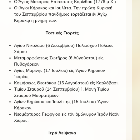
Ο Άγιος Μακάριος Επίσκοπος Κορίνθου (1776 μ.Χ.).
Οι Άγιοι Κήρυκος και Ιουλίττα. Την πρώτη Κυριακή
του Σεπτεμβρίου πανδήμως εορτάζεται ἐν Ἁγίῳ
Κηρύκῳ η μνήμη των.
Τοπικές Γιορτές
Αγίου Νικολάου (6 Δεκεμβρίου) Πολιούχου Πόλεως
Σάμου.
Μεταμορφώσεως Σωτῆρος (6 Αὐγούστου) εἰς
Πυθαγόρειον.
Αγίας Μαρίνης (17 Ἰουλίου) εἰς Ἅγιον Κήρυκον
Ἰκαρίας.
Κοιμήσεως Θεοτόκου (15 Αὐγούστου) εἰς Καρλόβασι.
Τιμίου Σταυροῦ (14 Σεπτεμβρίου) Ἱ. Μονή Τιμίου
Σταυροῦ Μαυρατζαίων.
Αγίων Κηρύκου και Ἰουλίττης (15 Ἰουλίου) Ἅγιον
Κήρυκον.
Νεομάρτυρος Γεωργίου εἰς τόν ὁμώνυμον Ἱερόν Ναόν
Χώρας.
Ιερά Λείψανα