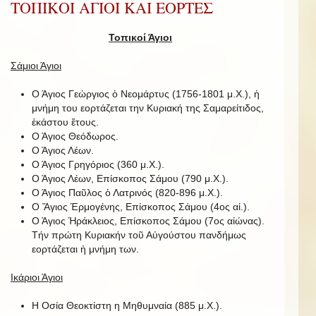
ΤΟΠΙΚΟΙ ΑΓΙΟΙ ΚΑΙ ΕΟΡΤΕΣ
Τοπικοί Άγιοι
Σάμιοι Άγιοι
Ο Άγιος Γεώργιος ὁ Νεομάρτυς (1756-1801 μ.Χ.), ἡ
μνήμη του εορτάζεται την Κυριακή της Σαμαρείτιδος,
ἑκάστου ἔτους.
Ο Άγιος Θεόδωρος.
Ο Άγιος Λέων.
Ο Άγιος Γρηγόριος (360 μ.Χ.).
Ο Άγιος Λέων, Επίσκοπος Σάμου (790 μ.Χ.).
Ο Άγιος Παῦλος ὁ Λατρινός (820-896 μ.Χ.).
Ο Ἅγιος Ἑρμογένης, Επίσκοπος Σάμου (4ος αἰ.).
Ο Άγιος Ἡράκλειος, Επίσκοπος Σάμου (7ος αἰώνας).
Τήν πρώτη Κυριακήν τοῦ Αὐγούστου πανδήμως
εορτάζεται ἡ μνήμη των.
Ικάριοι Άγιοι
Η Οσία Θεοκτίστη η Μηθυμναία (885 μ.Χ.).