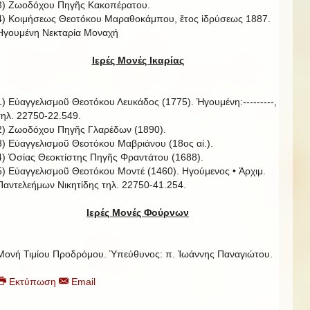
3) Ζωοδόχου Πηγῆς Κακοπέρατου.
4) Κοιμήσεως Θεοτόκου Μαραθοκάμπου, ἔτος ἱδρύσεως 1887.
Ηγουμένη Νεκταρία Μοναχή
Ιερές Μονές Ικαρίας
1) Εὐαγγελισμοῦ Θεοτόκου Λευκάδος (1775). Ἡγουμένη:---------,
τηλ. 22750-22.549.
2) Ζωοδόχου Πηγῆς Γλαρέδων (1890).
3) Εὐαγγελισμοῦ Θεοτόκου Μαβριάνου (18ος αἰ.).
4) Ὁσίας Θεοκτίστης Πηγῆς Φραντάτου (1688).
5) Εὐαγγελισμοῦ Θεοτόκου Μοντέ (1460). Ηγούμενος • Ἀρχιμ.
Παντελεήμων Νικητίδης τηλ. 22750-41.254.
Ιερές Μονές Φούρνων
Μονή Τιμίου Προδρόμου. Ὑπεύθυνος: π. Ἰωάννης Παναγιώτου.
Εκτύπωση
Email