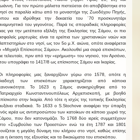
Ιωάννη. Για τον πρώτο μάλιστα πιστεύεται ότι αποβιβάστηκε στο
νησί σε παραλία κάτω από το μοναστήρι της Ζωοδόχου Πηγής,
όπου και ιδρύθηκε την δεκαετία του ΄70 προσκυνητάρι
αναμνηστικό του γεγονότος. Παρά τις σποραδικές πληροφορίες
μας για την μετέπειτα εξέλιξη της Εκκλησίας της Σάμου, οι πιο
ασφαλείς μαρτυρίες είναι τα ερείπια των χριστιανικών ναών και
βαπτιστηρίων στο νησί, ως τον 5ο μ.Χ. αιώνα, οπότε αναφέρεται
ο «Μιχαήλ Επίσκοπος Σάμου». Ακολουθεί μια σειρά επισκόπων,
με τελευταίο, πριν από την «ερήμωση» του νησιού, τον Αρσένιο,
που υπογράφει το 1417/8 ως επίσκοπος Σάμου και Ικαρίας.
Οι πληροφορίες μας ξαναρχίζουν γύρω στο 1578, οπότε η
διαδοχή των επισκόπων χαρακτηρίζεται από κάποια
κανονικότητα. Το 1623 η Σάμος ανακηρύχθηκε από το
Πατριαρχείο Κωνσταντινουπόλεως Αρχιεπισκοπή, με βοηθό
επίσκοπο στην Ικαρία. Από τότε η ισχύς της τοπικής Εκκλησίας
αυξάνει σταδιακά. Το 1633 ο S.Stochove αναφέρει την ύπαρξη
ενός ιερέα ως αντιπροσώπου των κατοίκων σε κάποιο χωριό της
Σάμου, που δεν κατονομάζει. Το 1768 δύο ιερείς συμμετέχουν
στο «Συμβούλιο των Προεστών» ενώ τα έτη 1787 και 1801
τονίζεται η μεγάλη δύναμη του κλήρου στο νησί, καθώς επίσης
και η έκταση της εξουσίας και τα δικαιώματα του επισκόπου.