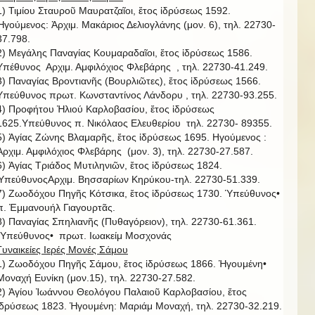
1) Τιμίου Σταυροῦ Μαυρατζαῖοι, ἔτος ἱδρύσεως 1592.
Ἡγούμενος: Ἀρχιμ. Μακάριος Δελιογλάνης (μον. 6), τηλ. 22730-
37.798.
2) Μεγάλης Παναγίας Κουμαραδαῖοι, ἔτος ἱδρύσεως 1586.
Υπέθυνος Αρχιμ. Αμφιλόχιος Φλεβάρης , τηλ. 22730-41.249.
3) Παναγίας Βροντιανῆς (Βουρλιῶτες), ἔτος ἱδρύσεως 1566.
Υπεύθυνος πρωτ. Κωνσταντίνος Λάνδορυ , τηλ. 22730-93.255.
4) Προφήτου Ἠλιού Καρλοβασίου, ἔτος ἱδρύσεως
1625.Υπεύθυνος π. Νικόλαος Ελευθερίου τηλ. 22730- 89355.
5) Ἁγίας Ζώνης Βλαμαρῆς, ἔτος ἱδρύσεως 1695. Ηγούμενος :
Ἀρχιμ. Αμφιλόχιος Φλεβάρης (μον. 3), τηλ. 22730-27.587.
6) Ἁγίας Τριάδος Μυτιληνιῶν, ἔτος ἱδρύσεως 1824.
ὙπεύθυνοςΑρχιμ. Βησσαρίων Κηρύκου-τηλ. 22730-51.339.
7) Ζωοδόχου Πηγῆς Κότσικα, ἔτος ἱδρύσεως 1730. Ὑπεύθυνος•
π. Ἐμμανουήλ Γιαγουρτᾶς.
8) Παναγίας Σπηλιανῆς (Πυθαγόρειον), τηλ. 22730-61.361.
῾Υπεύθυνος• πρωτ. Ιωακείμ Μοσχονάς
Γυναικείες Ιερές Μονές Σάμου
1) Ζωοδόχου Πηγῆς Σάμου, ἔτος ἱδρύσεως 1866. Ἡγουμένη•
Μοναχή Ευνίκη (μον.15), τηλ. 22730-27.582.
2) Ἁγίου Ἰωάννου Θεολόγου Παλαιοῦ Καρλοβασίου, ἔτος
ἱδρύσεως 1823. Ἡγουμένη: Μαριάμ Μοναχή, τηλ. 22730-32.219.