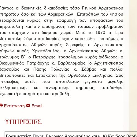
Πάντως οι διοικητικές δικαιοδοσίες τόσο Γενικού Αρχιερατικού
επιτρόπου όσο και των Αρχιερατικών Επιτρόπων του νησιού
περιορίζονται κυρίως στην εφαρμογή των αποφάσεων του
μητροπολίτη και την επισήμανση των τοπικών προβλημάτων
που υπάρχουν στα διάφορα χωριά. Μετά το 1970 τη Ιερά
Μητρόπολη Σάμου και Ικαρίας έχουν επισκεφθεί επισήμως ο
Αρχιεπίσκοπος Αθηνών κυρός Σεραφείμ, ο Αρχιεπίσκοπος
Αθηνών κυρός Χριστόδουλος, ο Αρχιεπίσκοπος Αθηνών κ.
Ιερώνυμος Β΄, ο Πατριάρχης Ιεροσολύμων κυρός Διόδωρος, ο
Οικουμενικός Πατριάρχης κ. Βαρθολομαίος, ο Αρχιεπίσκοπος
Βαρσοβίας και Πάσης Πολωνίας κ. Σάββας και πολλοί
Μητροπολίτες και Επίσκοποι της Ορθοδόξου Εκκλησίας. Στις
επισκέψεις αυτές, που αποτέλεσαν γεγονότα μεγάλης
εκκλησιαστικής και πνευματικής σημασίας, αποδόθηκε
ξεχωριστή επισημότητα και προβολή.
Εκτύπωση
Email
ΥΠΗΡΕΣΙΕΣ
Γραμματεία:
Πρωτ. Γεώργιος Ἀρχοντούλης και κ. Αλέξανδρος Βαρβ