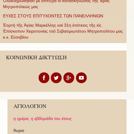
Ὁλοκληρώθηκαν μὲ ἐπιτυχία οἱ κατασκηνώσεις τῆς Ἱερᾶς
Μητροπόλεώς μας
ΕΥΧΕΣ ΣΤΟΥΣ ΕΠΙΤΥΧΟΝΤΕΣ ΤΩΝ ΠΑΝΕΛΛΗΝΙΩΝ
Ἑορτὴ τῆς Ἁγίας Μαρκέλλης καὶ 31η ἐπέτειος τῆς εἰς
Ἐπίσκοπον Χειροτονίας τοῦ Σεβασμιωτάτου Μητροπολίτου μας
κ.κ. Εὐσεβίου
ΚΟΙΝΩΝΙΚΗ ΔΙΚΤΥΩΣΗ
ΑΓΙΟΛΟΓΙΟΝ
η ημέρα,
η εβδομάδα του έτους
Άυριο