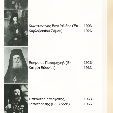
Κωνσταντίνος Βοντζαλίδης (Έκ
1903 -
Καρλοβασίου Σάμου)
1926
Ειρηναίος Παπαμιχαήλ (Έκ
1926 -
Κατιρλι Βιθυνίας)
1963
Έπιφάνιος Καλαφάτης,
1963 -
Τοποτηρητής (Εξ 'Ύδρας)
1966