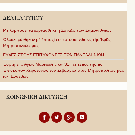
ΔΕΛΤΙΑ ΤΥΠΟΥ
Με λαμπρότητα ἑορτάσθηκε ἡ Σύναξις τῶν Σαμίων Ἁγίων
Ὁλοκληρώθηκαν μὲ ἐπιτυχία οἱ κατασκηνώσεις τῆς Ἱερᾶς
Μητροπόλεώς μας
ΕΥΧΕΣ ΣΤΟΥΣ ΕΠΙΤΥΧΟΝΤΕΣ ΤΩΝ ΠΑΝΕΛΛΗΝΙΩΝ
Ἑορτὴ τῆς Ἁγίας Μαρκέλλης καὶ 31η ἐπέτειος τῆς εἰς
Ἐπίσκοπον Χειροτονίας τοῦ Σεβασμιωτάτου Μητροπολίτου μας
κ.κ. Εὐσεβίου
ΚΟΙΝΩΝΙΚΗ ΔΙΚΤΥΩΣΗ