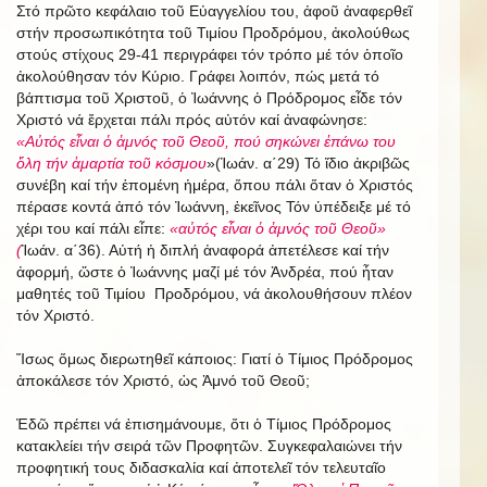
Στό πρῶτο κεφάλαιο τοῦ Εὐαγγελίου του, ἀφοῦ ἀναφερθεῖ
στήν προσωπικότητα τοῦ Τιμίου Προδρόμου, ἀκολούθως
στούς στίχους 29-41 περιγράφει τόν τρόπο μέ τόν ὁποῖο
ἀκολούθησαν τόν Κύριο. Γράφει λοιπόν, πώς μετά τό
βάπτισμα τοῦ Χριστοῦ, ὁ Ἰωάννης ὁ Πρόδρομος εἶδε τόν
Χριστό νά ἔρχεται πάλι πρός αὐτόν καί ἀναφώνησε:
«Αὐτός εἶναι ὁ ἀμνός τοῦ Θεοῦ, πού σηκώνει ἐπάνω του
ὅλη τήν ἁμαρτία τοῦ κόσμου
»(Ἰωάν. α΄29)
Τό ἴδιο ἀκριβῶς
συνέβη καί τήν ἑπομένη ἡμέρα, ὅπου πάλι ὅταν ὁ Χριστός
πέρασε κοντά ἀπό τόν Ἰωάννη, ἐκεῖνος Τόν ὑπέδειξε μέ τό
χέρι του καί πάλι εἶπε:
«αὐτός εἶναι ὁ ἀμνός τοῦ Θεοῦ»
(
Ἰωάν. α΄36). Αὐτή ἡ διπλή ἀναφορά ἀπετέλεσε καί τήν
ἀφορμή, ὥστε ὁ Ἰωάννης μαζί μέ τόν Ἀνδρέα, πού ἦταν
μαθητές τοῦ Τιμίου Προδρόμου, νά ἀκολουθήσουν πλέον
τόν Χριστό.
Ἴσως ὅμως διερωτηθεῖ κάποιος: Γιατί ὁ Τίμιος Πρόδρομος
ἀποκάλεσε τόν Χριστό, ὡς Ἀμνό τοῦ Θεοῦ;
Ἐδῶ πρέπει νά ἐπισημάνουμε, ὅτι ὁ Τίμιος Πρόδρομος
κατακλείει τήν σειρά τῶν Προφητῶν. Συγκεφαλαιώνει τήν
προφητική τους διδασκαλία καί ἀποτελεῖ τόν τελευταῖο