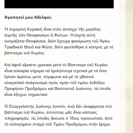
Ἀγαπητοί μου Ἀδελφοί,
Ἡ σημερινή Κυριακή εἶναι στόν ἀπόηχο τῆς μεγάλης
ἑορτῆς τῶν Θεοφανείων ἤ Φώτων. Ἡ ἑορτή αὐτή
ὀνομάζεται Θεοφάνεια, διότι ἔχουμε φανέρωση τοῦ Ἁγίου
Τριαδικοῦ Θεοῦ καί Φῶτα, διότι φωτίσθηκε ὁ κόσμος μέ τό
βάπτισμα τοῦ Κυρίου.
Καί ἀφοῦ εἴμαστε χρονικά μετά τό Βάπτισμα τοῦ Κυρίου
εἶναι εὐκαιρία σήμερα νά ὁμιλήσουμε σχετικά μέ τά ὅσα
ἔγιναν ἀμέσως μετά, σύμφωνα καί μέ τό χθεσινό
εὐαγγελικό ἀνάγνωσμα πρός τιμήν τοῦ τιμίου ἐνδόξου
Προφήτου Προδρόμου καί Βαπτιστοῦ Ἰωάννου, τά ὁποῖα
εἶναι ἐξόχως σημαντικά.
Ὁ Εὐαγγελιστής Ἰωάννης λοιπόν, ἐνῶ δέν ἀναφέρεται στό
βάπτισμα τοῦ Κυρίου, ἐντούτοις μᾶς δίνει κάποιες
πληροφορίες, τίς ὁποῖες ἄκουσε ὁ Ἴδιος προσωπικά, ἀπό
τό εὐλογημένο στόμα τοῦ Τιμίου Προδρόμου στήν ἔρημο.