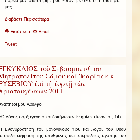
πορεία μας οἰκειότερη πρός Αὐτόν, μέ σκοπό τή σωτηρία
μας.
Διαβάστε Περισσότερα
Εκτύπωση
Email
Tweet
ΕΓΚΥΚΛΙΟΣ τοῦ Σεβασμιωτάτου
Μητροπολίτου Σάμου καί Ἰκαρίας κ.κ.
ΕΥΣΕΒΙΟΥ ἐπί τῇ ἑορτῇ τῶν
Χριστουγέννων 2011
Ἀγαπητοί μου Ἀδελφοί,
«Ὁ Λόγος σάρξ ἐγένετο καί ἐσκήνωσεν ἐν ἡμῖν.» (Ἰωάν. α΄, 14).
Ἡ Ἐνανθρώπηση τοῦ μονογενοῦς Υἱοῦ καί Λόγου τοῦ Θεοῦ
ἀποτελεῖ ἔκφραση τῆς ἀπύθμενης καί ὑπερτέλειας ἀγάπης τοῦ