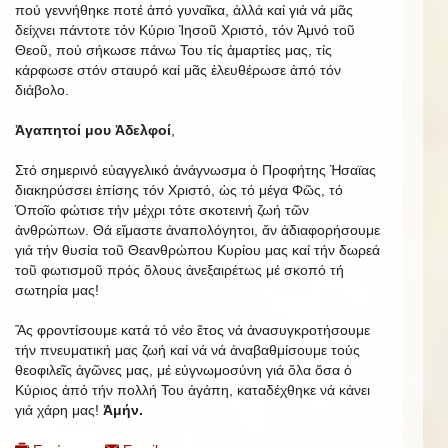
πού γεννήθηκε ποτέ ἀπό γυναῖκα, ἀλλά καί γιά νά μᾶς
δείχνει πάντοτε τόν Κύριο Ἰησοῦ Χριστό, τόν Ἀμνό τοῦ
Θεοῦ, πού σήκωσε πάνω Του τίς ἁμαρτίες μας, τίς
κάρφωσε στόν σταυρό καί μᾶς ἐλευθέρωσε ἀπό τόν
διάβολο.
Ἀγαπητοί μου Ἀδελφοί
,
Στό σημερινό εὐαγγελικό ἀνάγνωσμα ὁ Προφήτης Ἠσαϊας
διακηρύσσει ἐπίσης τόν Χριστό, ὡς τό μέγα Φῶς, τό
Ὁποῖο φώτισε τήν μέχρι τότε σκοτεινή ζωή τῶν
ἀνθρώπων. Θά εἴμαστε ἀναπολόγητοι, ἄν ἀδιαφορήσουμε
γιά τήν θυσία τοῦ Θεανθρώπου Κυρίου μας καί τήν δωρεά
τοῦ φωτισμοῦ πρός ὅλους ἀνεξαιρέτως μέ σκοπό τή
σωτηρία μας!
Ἄς φροντίσουμε κατά τό νέο ἔτος νά ἀνασυγκροτήσουμε
τήν πνευματική μας ζωή καί νά νά ἀναβαθμίσουμε τούς
θεοφιλεῖς ἀγῶνες μας, μέ εὐγνωμοσύνη γιά ὅλα ὅσα ὁ
Κύριος ἀπό τήν πολλή Του ἀγάπη, καταδέχθηκε νά κάνει
γιά χάρη μας!
Ἀμήν.