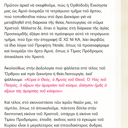
Πρῶτον ἀρκεῖ νά σκεφθοῦμε, πώς ἡ Ὀρθόδοξη Ἐκκλησία
μας ὡς Ἀμνό ὀνομάζει τό τετράγωνο τμῆμα τοῦ ἄρτου,
πού τοποθετεῖται πάνω στό ἅγιο Δισκάριο γιά νά
μεταβληθεῖ στή διάρκεια τῆς θείας Λειτουργίας σέ σῶμα
Χριστοῦ. Μάλιστα δέ, ὅταν ὁ Ἱερέας στή διάρκεια τῆς ἁγίας
Προσκομιδῆς ἐξάγει ἀπό τό πρόσφορο αὐτό τό τετράγωνο
τμῆμα, πού ἔχει τήν ἐπιγραφή ΙΣ ΧΣ ΝΙ ΚΑ, λέει ἀκριβῶς
τά ἴδια λόγια τοῦ Προφήτη Ἠσαΐα, ὅπως τά προαναφέραμε
καί ὀνομάζει τόν ἄρτο Ἀμνό, ὅπως ὁ Τίμιος Πρόδρομος
ἀπεκάλεσε τόν Χριστό.
Ἀκολούθως στήν Δοξολογία πού ψάλλεται στό τέλος τοῦ
Ὄρθρου καί πρίν ξεκινήσει ἡ θεία Λειτουργία, ἐκεῖ
ψάλλουμε:
«Κύριε ὁ Θεός, ὁ Ἀμνός τοῦ Θεοῦ, Ὁ Υἱός τοῦ
Πατρός, ὁ αἵρων τήν ἁμαρτίαν τοῦ κόσμο, ἐλέησον ἡμᾶς ὁ
αἵρων τάς ἁμαρτίας τοῦ κόσμου»
Καί τέλος στό εἰκονοστάσιο τῶν ἱερῶν Ναῶν μας, τό
τέμπλο, ὅπως τό ἀποκαλοῦμε, πάντοτε δίπλα στήν
δεσποτική εἰκόνα τοῦ Χριστοῦ, ὑπάρχει ἡ εἰκόνα τοῦ
Τιμίου Προδρόμου, ἐπειδή ἐκεῖνος κατά τό ἐγκώμιο τοῦ
Κυρίου εἶναι ὁ μεγαλύτερος καί σπουδαιότερος ἄνδρας