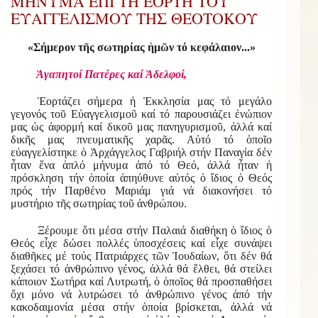
ΜΗΝΥΜΑ ΕΠΙ ΤΗ ΕΟΡΤΗ ΤΟΥ
ΕΥΑΓΓΕΛΙΣΜΟΥ ΤΗΣ ΘΕΟΤΟΚΟΥ
«Σήμερον τῆς σωτηρίας ἡμῶν τό κεφάλαιον...»
Ἀγαπητοί Πατέρες καί Ἀδελφοί,
Ἑορτάζει σήμερα ἡ Ἐκκλησία μας τό μεγάλο
γεγονός τοῦ Εὐαγγελισμοῦ καί τό παρουσιάζει ἐνώπιον
μας ὡς ἀφορμή καί δικοῦ μας πανηγυρισμοῦ, ἀλλά καί
δικῆς μας πνευματικῆς χαρᾶς. Αὐτό τό ὁποῖο
εὐαγγελίστηκε ὁ Ἀρχάγγελος Γαβριήλ στήν Παναγία δέν
ἦταν ἕνα ἁπλό μήνυμα ἀπό τό Θεό, ἀλλά ἦταν ἡ
πρόσκληση τήν ὁποία ἀπηύθυνε αὐτός ὁ ἴδιος ὁ Θεός
πρός τήν Παρθένο Μαριάμ γιά νά διακονήσει τό
μυστήριο τῆς σωτηρίας τοῦ ἀνθρώπου.
Ξέρουμε ὅτι μέσα στήν Παλαιά διαθήκη ὁ ἴδιος ὁ
Θεός εἶχε δώσει πολλές ὑποσχέσεις καί εἶχε συνάψει
διαθῆκες μέ τούς Πατριάρχες τῶν Ἰουδαίων, ὅτι δέν θά
ξεχάσει τό ἀνθρώπινο γένος, ἀλλά θά ἔλθει, θά στείλει
κάποιον Σωτήρα καί Λυτρωτή, ὁ ὁποῖος θά προσπαθήσει
ὄχι μόνο νά λυτρώσει τό ἀνθρώπινο γένος ἀπό τήν
κακοδαιμονία μέσα στήν ὁποία βρίσκεται, ἀλλά νά