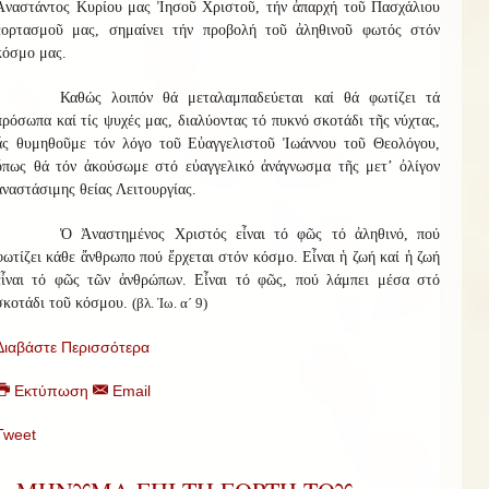
Ἀναστάντος Κυρίου μας Ἰησοῦ Χριστοῦ, τήν ἀπαρχή τοῦ Πασχάλιου
ἑορτασμοῦ μας, σημαίνει τήν προβολή τοῦ ἀληθινοῦ φωτός στόν
κόσμο μας.
Καθώς λοιπόν θά μεταλαμπαδεύεται καί θά φωτίζει τά
πρόσωπα καί τίς ψυχές μας, διαλύοντας τό πυκνό σκοτάδι τῆς νύχτας,
ἄς θυμηθοῦμε τόν λόγο τοῦ Εὐαγγελιστοῦ Ἰωάννου τοῦ Θεολόγου,
ὅπως θά τόν ἀκούσωμε στό εὐαγγελικό ἀνάγνωσμα τῆς μετ’ ὀλίγον
ἀναστάσιμης θείας Λειτουργίας.
Ὁ Ἀναστημένος Χριστός εἶναι τό φῶς τό ἀληθινό, πού
φωτίζει κάθε ἄνθρωπο πού ἔρχεται στόν κόσμο. Εἶναι ἡ ζωή καί ἡ ζωή
εἶναι τό φῶς τῶν ἀνθρώπων. Εἶναι τό φῶς, πού λάμπει μέσα στό
σκοτάδι τοῦ κόσμου.
(βλ. Ἰω. α΄ 9)
Διαβάστε Περισσότερα
Εκτύπωση
Email
Tweet