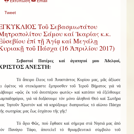
Εκτύπωση
Email
Tweet
ΕΓΚΥΚΛΙΟΣ Τοῦ Σεβασμιωτάτου
Μητροπολίτου Σάμου καί Ἰκαρίας κ.κ.
Εὐσεβίου ἐπί τῇ Ἁγίᾳ καί Μεγάλῃ
Κυριακῇ τοῦ Πάσχα (16 Ἀπριλίου 2017)
Σεβαστοί Πατέρες καί ἀγαπητοί μου Ἀδελφοί,
ΧΡΙΣΤΟΣ ΑΝΕΣΤΗ
!
Τό ἄπειρο ἔλεος τοῦ Ἀναστάντος Κυρίου μας, μᾶς ἀξίωσε
κι ἐφέτος νά στεκόμαστε ἔμπροσθεν τοῦ Ἱεροῦ Βήματος γιά νά
λάβουμε «φῶς ἐκ τοῦ ἀνεσπέρου φωτός» καί κατόπιν νά ἐξέλθουμε
λαμπαδηφόροι, γιά νά δοξάσουμε τόν μόνο ἀληθινό Θεό καί Σωτῆρα
μας Ἰησοῦν Χριστόν καί νά κηρύξουμε διαπρυσίως τό αἰώνιο Πάσχα
τῆς σωτηρίας μας ἕως ἐσχάτου τῆς γῆς!
Τό ἅγιο Φῶς, πού ἔφθασε καί σήμερα στά Νησιά μας ἀπό
τόν Πανάγιο Τάφο, ἀποτελεῖ τό θριαμβευτικό σύμβολο τοῦ