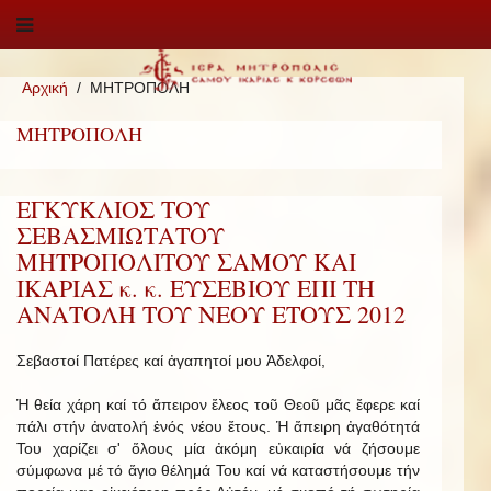
Αρχική
ΜΗΤΡΟΠΟΛΗ
ΜΗΤΡΟΠΟΛΗ
ΕΓΚΥΚΛΙΟΣ ΤΟΥ
ΣΕΒΑΣΜΙΩΤΑΤΟΥ
ΜΗΤΡΟΠΟΛΙΤΟΥ ΣΑΜΟΥ ΚΑΙ
ΙΚΑΡΙΑΣ κ. κ. ΕΥΣΕΒΙΟΥ ΕΠΙ ΤΗ
ΑΝΑΤΟΛΗ ΤΟΥ ΝΕΟΥ ΕΤΟΥΣ 2012
Σεβαστοί Πατέρες καί ἀγαπητοί μου Ἀδελφοί,
Ἡ θεία χάρη καί τό ἄπειρον ἔλεος τοῦ Θεοῦ μᾶς ἔφερε καί
πάλι στήν ἀνατολή ἑνός νέου ἔτους. Ἡ ἄπειρη ἀγαθότητά
Του χαρίζει σ' ὅλους μία ἀκόμη εὐκαιρία νά ζήσουμε
σύμφωνα μέ τό ἅγιο θέλημά Του καί νά καταστήσουμε τήν