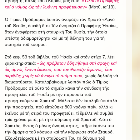
προφήτη, ὅπως καί ὁ Κύριός μας εἶπε:
«Ὅλοι οἱ Προφῆτες
καί ὁ νόμος ὡς τόν Ἰωάννη προφήτευσαν»
(Ματθ. ια΄13).
Ὁ Τίμιος Πρόδρομος λοιπόν ὀνομάζει τόν Χριστό «Ἀμνό
τοῦ Θεοῦ», ἐπειδή ἔτσι Τόν ὀνομάζει ὁ Προφήτης Ἠσαΐας,
ὅταν ἀναφέρεται στή σταυρική Του θυσία, τήν ὁποία
ὑπέστη ἀδιαμαρτύρητα καί μέ τή θέλησή του γιά τή
σωτηρία τοῦ κόσμου.
Στό κεφ. 53 τοῦ βιβλίου τοῦ Ἠσαΐα καί στόν στίχο 7, λέει
χαρακτηριστικά:
«ὡς πρόβατον ὁδηγήθηκε στή σφαγή καί
ὡς ἀμνός ἔναντι ἐκείνου, που τόν θυσιάζει ἄφωνος, ἔτσι
ἀκριβῶς χωρίς νά ἀνοίγει τό στόμα του»,
χωρίς δηλαδή νά
διαμαρτύρεται. Καταλαβαίνουμε λοιπόν πώς ὁ Τίμιος
Πρόδρομος σέ αὐτό τό σημεῖο κάνει τήν σύνδεση τῆς
προφητείας τοῦ Ἠσαΐα μέ τήν παρουσία τοῦ
προφητευόμενου Χριστοῦ. Μάλιστα δέν ἐπαληθεύει ἁπλά
τήν προφητεία, πού εἰπώθηκε 800 χρόνια πρίν, ἀλλά κι
ἐκεῖνος μέ τή σειρά του προφητεύει, τί ἔμελλε νά συμβεῖ
τρία χρόνια μετά, μέ τή σταύρωση τοῦ Χριστοῦ. Διότι ὁ
Χριστός, ὄντας ὁ μόνος ἀναμάρτητος, πῆρε ἐπάνω του
τήν ἁμαρτία τοῦ κόσμου καί τήν κάρφωσε στόν Σταυρό.
Ἐξουδετέρωσε μέ τή σταύρωσή Του τή δύναμη τοῦ