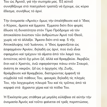
Του ὡς Ἀμνοῦ, γιά τήν σωτηρία μας. Ἐξ αὐτοῦ
συνηθίζουμε στό πασχαλινό τραπέζι νά ἔχουμε, ὡς κύριο
ἔδεσμα, συνήθως τό ἀρνί.
Τήν ὀνομασία «Ἀμνός» ὅμως τήν ἐπαλήθευσε καί ὁ Ἴδιος
ὁ Κύριος, ἄμεσα καί ἔμμεσα. Ἐμμεσα διότι δύο φορές
ἔδωσε τή δυνατότητα στόν Τίμιο Πρόδρομο νά τόν
ἀποκαλέσει ἐνώπιον τῶν ἀνθρώπων Ἀμνό τοῦ Θεοῦ,
χωρίς νά τό ἀλλάξει. Ἄμεσα διότι στό κεφ. 5 τῆς
Ἀποκάλυψης τοῦ Ἰωάννου, ὁ Ἴδιος ἐμφανίζεται ὡς
ἐσφαγμένον Ἀρνίον, δηλαδή ὡς ἀρνί, πού ἐνῶ εἶναι
σφαγμένο καί τρέχουν τά αἵματα ἀπό τόν λαιμό του,
ἐντούτοις αὐτό ὄχι μόνο ζεῖ, ἀλλά καί θριαμβεύει. Ἀκριβῶς
ἔτσι καί ὁ Χριστός, ἐνῶ σφαγιάστηκε πάνω στόν Σταυρό,
ἀνέστη ἐκ νεκρῶν, ζεῖ ὡς ὁ ἀρχηγός τῆς Ζωῆς,
θριάμβευσε καί θριαμβεύει, διατηρώντας ἐμφανῆ τά
σύμβολά τοῦ πάθους Του, φανερές δηλαδή τίς πληγές
Του, τήν λογχευμένη πλευρά Του καί τίς τρῦπες ἀπό τά
καρφιά στά ἄχραντα χέρια καί τά πόδια Του.
Ἡ Ἐκκλησία μας στάθηκε μέ μεγάλη εὐλάβεια σέ αὐτήν τήν
ὀνομασία Ἀμνός καί τοῦτο φαίνεται σέ τρεῖς περιπτώσεις.