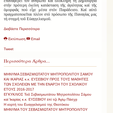
ἐπαναφέρει τόν ἄνθρωπο καί ὁλόκληρη τή Δημιουργία
στήν πρότερη ἐκείνη κατάσταση τῆς ἁγιότητας καί τῆς
ὀμορφιᾶς πού εἶχε μέσα στόν Παράδεισο. Καί αὐτό
πραγματοποιεῖται πλέον στό πρόσωπο τῆς Παναγίας μας
τή στιγμή τοῦ Εὐαγγελισμοῦ.
Διαβάστε Περισσότερα
Εκτύπωση
Email
Tweet
Περισσότερα Άρθρα...
ΜΗΝΥΜΑ ΣΕΒΑΣΜΙΩΤΑΤΟΥ ΜΗΤΡΟΠΟΛΙΤΟΥ ΣΑΜΟΥ
ΚΑΙ ΙΚΑΡΙΑΣ κ.κ. ΕΥΣΕΒΙΟΥ ΠΡΟΣ ΤΟΥΣ ΜΑΘΗΤΕΣ
ΤΩΝ ΣΧΟΛΕΙΩΝ ΜΕ ΤΗΝ ΕΝΑΡΞΗ ΤΟΥ ΣΧΟΛΙΚΟΥ
ΕΤΟΥΣ 2016-2017
ΕΓΚΥΚΛΙΟΣ Τοῦ Σεβασμιωτάτου Μητροπολίτου Σάμου
καί Ἰκαρίας κ.κ. ΕΥΣΕΒΙΟΥ ἐπί τῷ Ἁγίῳ Πάσχᾳ
Η εορτή του Ευαγγελισμού της Θεοτόκου
ΜΗΝΥΜΑ ΤΟΥ ΣΕΒΑΣΜΙΩΤΑΤΟΥ ΜΗΤΡΟΠΟΛΙΤΟΥ