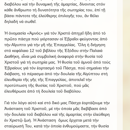
διαβόλου καί τήν δυναμική τῆς ἁμαρτίας, δίνοντας στόν
κάθε ἄνθρωπο τή δυνατότητα τῆς σωτηρίας του, ἐπί τῇ
βάσει πάντοτε τῆς ἐλεύθερης ἐπιλογῆς του, ἄν θέλει
δηλαδή νά σωθεῖ.
Ἡ ὀνομασία «Ἀμνός» γιά τόν Χριστό ἀπηχεῖ ἤδη ἀπό τό
πρῶτο πάσχα πού γιόρτασαν οἱ Ἑβραῖοι φεύγοντας ἀπό
τήν Αἴγυπτο γιά τήν γῆ τῆς Ἐπαγγελίας. Ὅλη ἡ διήγηση
στό κεφάλαιο 12 τοῦ βιβλίου τῆς Ἐξόδου στήν Παλαιά
Διαθήκη, εἶναι μιά συμβολική ἀναφορά στήν θυσία τοῦ
Χριστοῦ γιά τή σωτηρία μας. Ἡ θυσία τοῦ ἀμνοῦ ἀπό τούς
Ἑβραίους γιά τόν ἑορτασμό τοῦ Πάσχα, πού σημαίνει τήν
διάβαση, τό πέρασμα ἀπό τήν δουλεία τῆς Αἰγύπτου στή
ἐλευθερία τῆς γῆς τῆς Ἐπαγγελίας, ἀποτελεῖ τήν
προτύπωση τῆς θυσίας τοῦ Χριστοῦ, πού μᾶς
ἐλευθέρωσε ἀπό τή δουλεία τοῦ διαβόλου.
Γιά τόν λόγο αὐτό καί στό δικό μας Πάσχα ἑορτάζουμε τήν
Ἀνάσταση τοῦ Χριστοῦ, μέ τήν ὁποία μᾶς διεβίβασε ἀπό
τήν δουλεία τοῦ διαβόλου καί τῆς ἁμαρτίας στήν ἐλεύθερη
ἐν Χριστῷ ζωή. Ἡ Ἀνάσταση ὅμως ἔρχεται μετά τήν
σταύρωσή Του, κατά τήν ὁποία ἐνθυμούμαστε, τήν θυσία