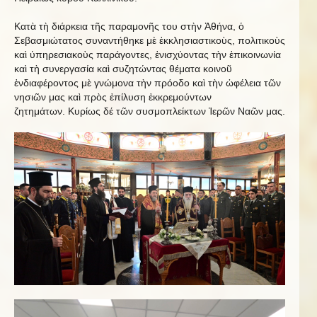
Κατὰ τὴ διάρκεια τῆς παραμονῆς του στὴν Ἀθήνα, ὁ
Σεβασμιώτατος συναντήθηκε μὲ ἐκκλησιαστικοὺς, πολιτικοὺς
καὶ ὑπηρεσιακοὺς παράγοντες, ἐνισχύοντας τὴν ἐπικοινωνία
καὶ τὴ συνεργασία καὶ συζητώντας θέματα κοινοῦ
ἐνδιαφέροντος μὲ γνώμονα τὴν πρόοδο καὶ τὴν ὠφέλεια τῶν
νησιῶν μας καὶ πρὸς ἐπίλυση ἐκκρεμούντων
ζητημάτων. Κυρίως δέ τῶν συσμοπλείκτων Ἱερῶν Ναῶν μας.