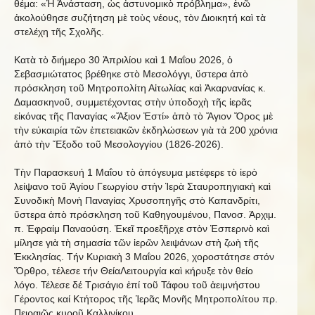
θέμα: «Ἡ Ἀνάσταση, ὡς ἀστυνομικὸ πρόβλημα», ἐνῶ
ἀκολούθησε συζήτηση μὲ τοὺς νέους, τὸν Διοικητή καὶ τὰ
στελέχη τῆς Σχολῆς.
Κατὰ τὸ διήμερο 30 Ἀπριλίου καὶ 1 Μαΐου 2026, ὁ
Σεβασμιώτατος βρέθηκε στὸ Μεσολόγγι, ὕστερα ἀπὸ
πρόσκληση τοῦ Μητροπολίτη Αἰτωλίας καὶ Ἀκαρνανίας κ.
Δαμασκηνοῦ, συμμετέχοντας στὴν ὑποδοχὴ τῆς ἱερᾶς
εἰκόνας τῆς Παναγίας «Ἄξιον Ἐστί» ἀπὸ τὸ Ἅγιον Ὄρος μὲ
τὴν εὐκαιρία τῶν ἐπετειακῶν ἐκδηλώσεων γιὰ τὰ 200 χρόνια
ἀπὸ τὴν Ἔξοδο τοῦ Μεσολογγίου (1826-2026).
Τὴν Παρασκευή 1 Μαΐου τὸ ἀπόγευμα μετέφερε τὸ ἱερὸ
λείψανο τοῦ Ἁγίου Γεωργίου στὴν Ἱερὰ Σταυροπηγιακὴ καὶ
Συνοδικὴ Μονὴ Παναγίας Χρυσοπηγῆς στὸ Καπανδρίτι,
ὕστερα ἀπὸ πρόσκληση τοῦ Καθηγουμένου, Πανοσ. Ἀρχιμ.
π. Ἐφραίμ Παναούση. Ἐκεῖ προεξῆρχε στὸν Ἑσπερινὸ καὶ
μίλησε γιὰ τὴ σημασία τῶν ἱερῶν λειψάνων στὴ ζωὴ τῆς
Ἐκκλησίας. Τήν Κυριακὴ 3 Μαΐου 2026, χοροστάτησε στόν
Ὄρθρο, τέλεσε τήν ΘείαΛειτουργία καὶ κήρυξε τὸν θείο
λόγο. Τέλεσε δέ Τρισάγιο ἐπί τοῦ Τάφου τοῦ ἀειμνήστου
Γέροντος καί Κτήτορος τῆς Ἱερᾶς Μονῆς Μητροπολίτου πρ.
Πειραιῶς κυροῦ Καλλινίκου.