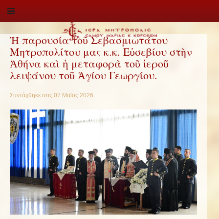
Ἡ παρουσία τοῦ Σεβασμιωτάτου
Μητροπολίτου μας κ.κ. Εὐσεβίου στὴν
Ἀθήνα καὶ ἡ μεταφορὰ τοῦ ἱεροῦ
λειψάνου τοῦ Ἁγίου Γεωργίου.
Συντάχθηκε στις
07 Μαϊος 2026
.