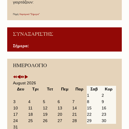
γιορτάζουν:
Πηγή:
Λογισμικό "Σήμερα"
ΣΥΝΑΞΑΡΙΣΤΗΣ
Σήμερα:
P
P
N
N
ΗΜΕΡΟΛΟΓΙΟ
r
r
e
e
e
e
x
x
v
v
t
t
i
i
Y
M
August 2026
o
o
e
o
Δευ
Τρι
Τετ
Πεμ
Παρ
Σαβ
Κυρ
u
u
a
n
1
2
s
s
r
t
3
4
5
6
7
8
9
Y
M
h
10
11
12
13
14
15
16
e
o
17
18
19
20
21
22
23
a
n
24
25
26
27
28
29
30
r
t
31
h