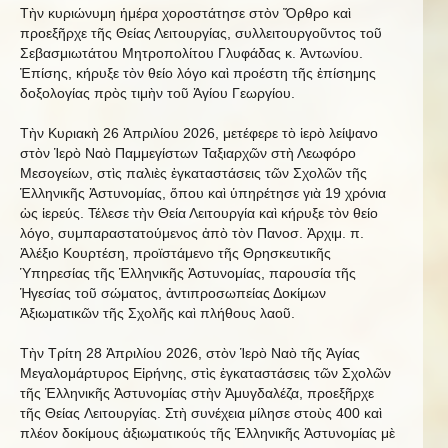
Τὴν κυριώνυμη ἡμέρα χοροστάτησε στὸν Ὄρθρο καὶ
προεξῆρχε τῆς Θείας Λειτουργίας, συλλειτουργοῦντος τοῦ
Σεβασμιωτάτου Μητροπολίτου Γλυφάδας κ. Ἀντωνίου.
Ἐπίσης, κήρυξε τὸν θείο λόγο καὶ προέστη τῆς ἐπίσημης
δοξολογίας πρὸς τιμὴν τοῦ Ἁγίου Γεωργίου.
Τὴν Κυριακὴ 26 Ἀπριλίου 2026, μετέφερε τὸ ἱερὸ λείψανο
στὸν Ἱερὸ Ναὸ Παμμεγίστων Ταξιαρχῶν στὴ Λεωφόρο
Μεσογείων, στὶς παλιὲς ἐγκαταστάσεις τῶν Σχολῶν τῆς
Ἑλληνικῆς Ἀστυνομίας, ὅπου καὶ ὑπηρέτησε γιὰ 19 χρόνια
ὡς ἱερεύς. Τέλεσε τὴν Θεία Λειτουργία καὶ κήρυξε τὸν θείο
λόγο, συμπαραστατούμενος ἀπὸ τὸν Πανοσ. Ἀρχιμ. π.
Ἀλέξιο Κουρτέση, προϊστάμενο τῆς Θρησκευτικῆς
Ὑπηρεσίας τῆς Ἑλληνικῆς Ἀστυνομίας, παρουσία τῆς
Ἡγεσίας τοῦ σώματος, ἀντιπροσωπείας Δοκίμων
Ἀξιωματικῶν τῆς Σχολῆς καὶ πλήθους λαοῦ.
Τὴν Τρίτη 28 Ἀπριλίου 2026, στὸν Ἱερὸ Ναὸ τῆς Ἁγίας
Μεγαλομάρτυρος Εἰρήνης, στὶς ἐγκαταστάσεις τῶν Σχολῶν
τῆς Ἑλληνικῆς Ἀστυνομίας στὴν Ἀμυγδαλέζα, προεξῆρχε
τῆς Θείας Λειτουργίας. Στὴ συνέχεια μίλησε στοὺς 400 καὶ
πλέον δοκίμους ἀξιωματικούς τῆς Ἑλληνικῆς Ἀστυνομίας μὲ