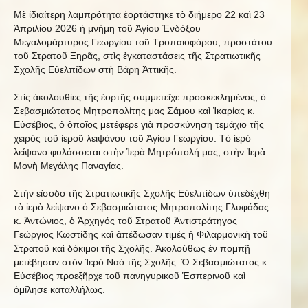
Μὲ ἰδιαίτερη λαμπρότητα ἐορτάστηκε τὸ διήμερο 22 καὶ 23
Ἀπριλίου 2026 ἡ μνήμη τοῦ Ἁγίου Ἐνδόξου
Μεγαλομάρτυρος Γεωργίου τοῦ Τροπαιοφόρου, προστάτου
τοῦ Στρατοῦ Ξηρᾶς, στὶς ἐγκαταστάσεις τῆς Στρατιωτικῆς
Σχολῆς Εὐελπίδων στὴ Βάρη Ἀττικῆς.
Στὶς ἀκολουθίες τῆς ἑορτῆς συμμετεῖχε προσκεκλημένος, ὁ
Σεβασμιώτατος Μητροπολίτης μας Σάμου καὶ Ἰκαρίας κ.
Εὐσέβιος, ὁ ὁποῖος μετέφερε γιὰ προσκύνηση τεμάχιο τῆς
χειρός τοῦ ἱεροῦ λειψάνου τοῦ Ἁγίου Γεωργίου. Τὸ ἱερὸ
λείψανο φυλάσσεται στὴν Ἱερὰ Μητρόπολή μας, στὴν Ἱερὰ
Μονὴ Μεγάλης Παναγίας.
Στὴν εἴσοδο τῆς Στρατιωτικῆς Σχολῆς Εὐελπίδων ὑπεδέχθη
τὸ ἱερὸ λείψανο ὁ Σεβασμιώτατος Μητροπολίτης Γλυφάδας
κ. Ἀντώνιος, ὁ Ἀρχηγός τοῦ Στρατοῦ Ἀντιστράτηγος
Γεώργιος Κωστίδης καὶ ἀπέδωσαν τιμές ἡ Φιλαρμονικὴ τοῦ
Στρατοῦ καὶ δόκιμοι τῆς Σχολῆς. Ἀκολούθως ἐν πομπῇ
μετέβησαν στὸν Ἱερὸ Ναὸ τῆς Σχολῆς. Ὁ Σεβασμιώτατος κ.
Εὐσέβιος προεξῆρχε τοῦ πανηγυρικοῦ Ἑσπερινοῦ καὶ
ὁμίλησε καταλλήλως.