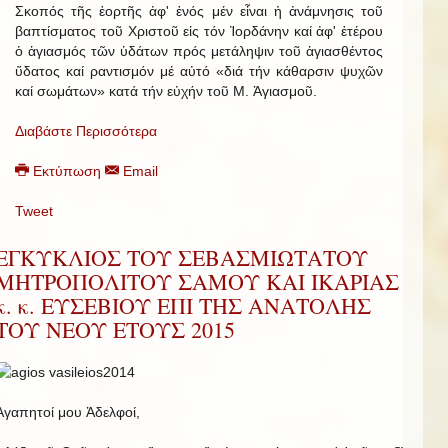
Σκοπός τῆς ἑορτῆς ἀφ' ἑνός μέν εἶναι ἡ ἀνάμνησις τοῦ
βαπτίσματος τοῦ Χριστοῦ εἰς τόν Ἰορδάνην καί ἀφ' ἑτέρου
ὁ ἁγιασμός τῶν ὑδάτων πρός μετάληψιν τοῦ ἁγιασθέντος
ὕδατος καί ραντισμόν μέ αὐτό «διά τήν κάθαρσιν ψυχῶν
καί σωμάτων» κατά τήν εὐχήν τοῦ Μ. Ἁγιασμοῦ.
Διαβάστε Περισσότερα
Εκτύπωση
Email
Tweet
ΕΓΚΥΚΛΙΟΣ ΤΟΥ ΣΕΒΑΣΜΙΩΤΑΤΟΥ
ΜΗΤΡΟΠΟΛΙΤΟΥ ΣΑΜΟΥ ΚΑΙ ΙΚΑΡΙΑΣ
κ. κ. ΕΥΣΕΒΙΟΥ ΕΠΙ ΤΗΣ ΑΝΑΤΟΛΗΣ
ΤΟΥ ΝΕΟΥ ΕΤΟΥΣ 2015
Ἀγαπητοί μου Ἀδελφοί,