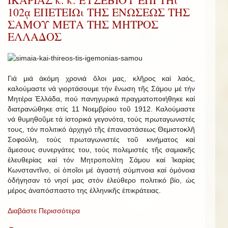
102ᾳ ΕΠΕΤΕΙΩι ΤΗΣ ΕΝΩΣΕΩΣ ΤΗΣ
ΣΑΜΟΥ ΜΕΤΑ ΤΗΣ ΜΗΤΡΟΣ
ΕΛΛΑΔΟΣ
Γιά μιά ἀκόμη χρονιά ὅλοι μας, κλῆρος καί λαός,
καλούμαστε νά γιορτάσουμε τήν ἕνωση τῆς Σάμου μέ τήν
Μητέρα Ἑλλάδα, πού πανηγυρικά πραγματοποιήθηκε καί
διατρανώθηκε στίς 11 Νοεμβρίου τοῦ 1912. Καλούμαστε
νά θυμηθοῦμε τά ἱστορικά γεγονότα, τούς πρωταγωνιστές
τους, τόν πολιτικό ἀρχηγό τῆς ἐπαναστάσεως Θεμιστοκλῆ
Σοφούλη, τούς πρωταγωνιστές τοῦ κινήματος καί
ἄμεσους συνεργάτες του, τούς πολεμιστές τῆς σαμιακῆς
ἐλευθερίας καί τόν Μητροπολίτη Σάμου καί Ἰκαρίας
Κωνσταντῖνο, οἱ ὁποῖοι μέ ἀγαστή σύμπνοια καί ὁμόνοια
ὁδήγησαν τό νησί μας στόν ἐλεύθερο πολιτικό βίο, ὡς
μέρος ἀναπόσπαστο της ἑλληνικῆς ἐπικράτειας.
Διαβάστε Περισσότερα