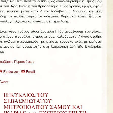
«Δόξα τῶ Θεῶ πάντων ἕνεκεν», ἄς ἀναφωνήσουμε κι' ἐμεῖς μαζί
μέ τόν Ἅγιο Ἰωάννη τόν Χρυσόστομο.Ἕνας χρόνος ἔφυγε, ἀφοῦ
μᾶς πέρασε μέσα ἀπό δυσκολοδιάβατους δρόμους καί μᾶς
ὁδήγησε πολλές φορές, σέ ἀδιέξοδα. Χαρές καί λύπες ἦταν σέ
ἐναλλαγή. Ἀγωνία καί ἀγώνας σέ περιπλοκή.
Ἕνας νέος χρόνος τώρα ἀνατέλλει! Τόν ἀναμένουμε ἐνα-γώνια.
Ὁ στίβος προβάλλει μπροστά μας. Καλούμαστε ν' ἀγωνιστοῦμε
σέ ἀγῶνες πνευματικούς, μέ κινήσεις ἐνδοσκοπικές, μέ κινήσεις
μετανοίας καί συμμετοχῆς στή λατρευτική ζωή τῆς Ἐκκλησίας
μας.
Διαβάστε Περισσότερα
Εκτύπωση
Email
Tweet
ΕΓΚΥΚΛΙΟΣ ΤΟΥ
ΣΕΒΑΣΜΙΩΤΑΤΟΥ
ΜΗΤΡΟΠΟΛΙΤΟΥ ΣΑΜΟΥ ΚΑΙ
ΙΚΑΡΙΑΣ κ. κ. ΕΥΣΕΒΙΟΥ ΕΠΙ ΤΗι