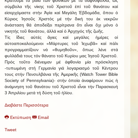
Κρατοῦμε τά βαΐα τῶν φοινίκων μέ τά δαφνόφυλλα, ὡς
σύμβολα τῆς νίκης τοῦ Χριστοῦ ἐπί τοῦ θανάτου καί
εἰσερχόμαστε στήν Ἁγία καί Μεγάλη Ἑβδομάδα, ὅπου ὁ
Κύριος Ἰησοῦς Χριστός μέ τήν δική του ἐκ νεκρῶν
ἀνάσταση θά ἀποδείξει περίτρανα ὅτι εἶναι ὄχι μόνο ὁ
νικητής τοῦ θανάτου, ἀλλά καί ὁ Ἀρχηγός τῆς ζωῆς.
Τίς ἴδιες αὐτές ἅγιες καί μεγάλες ἡμέρες οἱ
αὐτοαποκαλούμενοι «Μάρτυρες τοῦ Ἱεχωβᾶ» καί πάλι
προγραμματίζουν νά «θυμηθοῦν», ὅπως λένε στά
φυλλάδιά τους τόν θάνατο τοῦ Κυρίου μας Ἰησοῦ Χριστοῦ.
Πρός τοῦτο διένειμαν μέ ἀφθονία μία πρόσκληση
-τυπωμένη στή Γερμανία γιά λογαριασμό τοῦ Κέντρου
τους στήν Πενσυλβάνια τῆς Ἀμερικῆς (Watch Tower Bible
Society of Pennsylvania)- στήν ὁποία ἀναφέρουν πώς ἡ
ἀνάμνηση τοῦ θανάτου τοῦ Χριστοῦ εἶναι τήν Παρασκευή
3 Ἀπριλίου μετά τή δύση τοῦ ἡλίου.
Διαβάστε Περισσότερα
Εκτύπωση
Email
Tweet