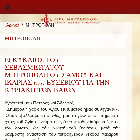
Αρχική
ΜΗΤΡΟΠΟΛΗ
ΜΗΤΡΟΠΟΛΗ
ΕΓΚΥΚΛΙΟΣ ΤΟΥ
ΣΕΒΑΣΜΙΩΤΑΤΟΥ
ΜΗΤΡΟΠΟΛΙΤΟΥ ΣΑΜΟΥ ΚΑΙ
ΙΚΑΡΙΑΣ κ.κ. ΕΥΣΕΒΙΟΥ ΓΙΑ ΤΗΝ
ΚΥΡΙΑΚΗ ΤΩΝ ΒΑΪΩΝ
Ἀγαπητοί μου Πατέρες καί Ἀδελφοί,
«Σήμερον ἡ χάρις τοῦ Ἁγίου Πνεύματος ἡμᾶς συνήγαγεν».
Ὅπως ψάλλουμε ἀπό χθές, μᾶς συγκέντρωσε σήμερα ἡ
χάρις τοῦ Ἁγίου Πνεύματος γιά νά ὑποδεχθοῦμε κι ἐφέτος
τόν Χριστό, ὡς τόν Νικητή τοῦ θανάτου, μετά τήν
θαυμαστή ἀνάσταση τοῦ τετραημέρου νεκροῦ Λαζάρου.