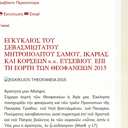
Διαβάστε Περισσότερα
Εκτύπωση
Email
Tweet
ΕΓΚΥΚΛΙΟΣ ΤΟΥ
ΣΕΒΑΣΜΙΩΤΑΤΟΥ
ΜΗΤΡΟΠΟΛΙΤΟΥ ΣΑΜΟΥ, ΙΚΑΡΙΑΣ
ΚΑΙ ΚΟΡΣΕΩΝ κ.κ. ΕΥΣΕΒΙΟΥ. ΕΠΙ
ΤΗ ΕΟΡΤΗ ΤΩΝ ΘΕΟΦΑΝΕΙΩΝ 2015
Ἀγαπητοί μου Ἀδελφοί,
Σήμερα ἑορτή τῶν Θεοφανείων ἡ Ἁγία μας Ἐκκλησία
πανηγυρίζει τήν φανέρωση καί τῶν τριῶν Προσώπων τῆς
Παναγίας Τριάδος: τοῦ Υἱοῦ βαπτιζομένου, τοῦ Παναγίου
Πνεύματος καταβαίνοντος ὡσεί περιστερά ἐπί τοῦ Χριστοῦ
καί τοῦ Πατρός βοῶντος ἐκ τῶν οὐρανῶν «οὗτος ἐστίν ὁ
Υἱός μου ὁ ἀγαπητός, ἐν ᾧ εὐδόκησα» (Ματθ. γ 17).