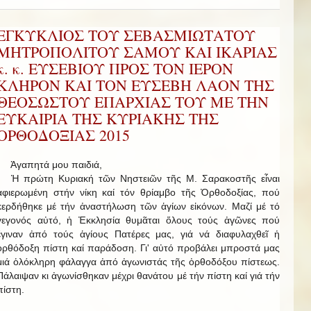
ΕΓΚΥΚΛΙΟΣ ΤΟΥ ΣΕΒΑΣΜΙΩΤΑΤΟΥ
ΜΗΤΡΟΠΟΛΙΤΟΥ ΣΑΜΟΥ ΚΑΙ ΙΚΑΡΙΑΣ
κ. κ. ΕΥΣΕΒΙΟΥ ΠΡΟΣ ΤΟΝ ΙΕΡΟΝ
ΚΛΗΡΟΝ ΚΑΙ ΤΟΝ ΕΥΣΕΒΗ ΛΑΟΝ ΤΗΣ
ΘΕΟΣΩΣΤΟΥ ΕΠΑΡΧΙΑΣ ΤΟΥ ΜΕ ΤΗΝ
ΕΥΚΑΙΡΙΑ ΤΗΣ ΚΥΡΙΑΚΗΣ ΤΗΣ
ΟΡΘΟΔΟΞΙΑΣ 2015
Ἀγαπητά μου παιδιά,
Ἡ πρώτη Κυριακή τῶν Νηστειῶν τῆς Μ. Σαρακοστῆς εἶναι
ἀφιερωμένη στήν νίκη καί τόν θρίαμβο τῆς Ὀρθοδοξίας, πού
κερδήθηκε μέ τήν ἀναστήλωση τῶν ἁγίων εἰκόνων. Μαζί μέ τό
γεγονός αὐτό, ἡ Ἐκκλησία θυμᾶται ὅλους τούς ἀγῶνες πού
ἔγιναν ἀπό τούς ἁγίους Πατέρες μας, γιά νά διαφυλαχθεῖ ἡ
ὀρθόδοξη πίστη καί παράδοση. Γι' αὐτό προβάλει μπροστά μας
μιά ὁλόκληρη φάλαγγα ἀπό ἀγωνιστάς τῆς ὀρθοδόξου πίστεως.
Πάλαιψαν κι ἀγωνίσθηκαν μέχρι θανάτου μέ τήν πίστη καί γιά τήν
πίστη.