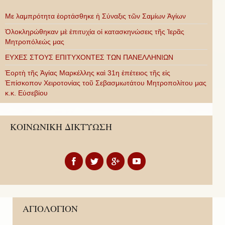
Με λαμπρότητα ἑορτάσθηκε ἡ Σύναξις τῶν Σαμίων Ἁγίων
Ὁλοκληρώθηκαν μὲ ἐπιτυχία οἱ κατασκηνώσεις τῆς Ἱερᾶς
Μητροπόλεώς μας
ΕΥΧΕΣ ΣΤΟΥΣ ΕΠΙΤΥΧΟΝΤΕΣ ΤΩΝ ΠΑΝΕΛΛΗΝΙΩΝ
Ἑορτὴ τῆς Ἁγίας Μαρκέλλης καὶ 31η ἐπέτειος τῆς εἰς
Ἐπίσκοπον Χειροτονίας τοῦ Σεβασμιωτάτου Μητροπολίτου μας
κ.κ. Εὐσεβίου
ΚΟΙΝΩΝΙΚΗ ΔΙΚΤΥΩΣΗ
ΑΓΙΟΛΟΓΙΟΝ