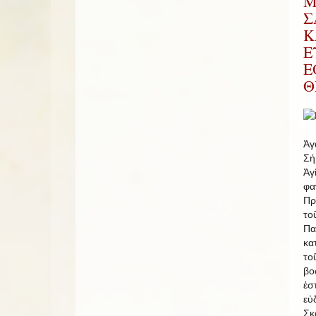
Μ
Σ
Κ
Ε
Ε
Θ
Ἀγ
Σή
Ἁγ
φ
Πρ
το
Π
κα
το
βο
ἐσ
εὐ
Σκ