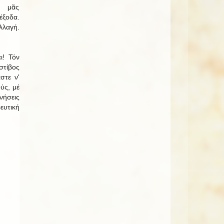
ί μᾶς
ξοδα.
λαγή.
ι! Τόν
τίβος
στε ν'
ύς, μέ
ήσεις
ευτική