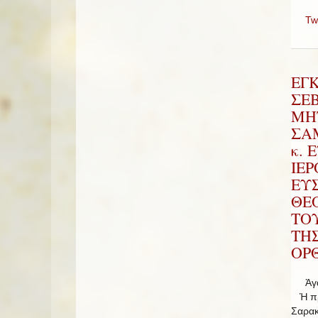
Tw
ΕΓ
ΣΕ
ΜΗ
ΣΑΜ
κ. 
ΙΕ
ΕΥ
ΘΕ
ΤΟ
ΤΗ
ΟΡΘ
Ἀγαπ
Ἡ πρώ
Σαρακ