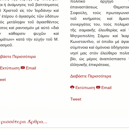
πολιτικό ἀρχηγό τ
ναι ἡ ἀνάμνησις τοῦ βαπτίσματος
ἐπαναστάσεως Θεμιστοκ
ῦ Χριστοῦ εἰς τόν Ἰορδάνην καί
Σοφούλη, τούς πρωταγωνισ
' ἑτέρου ὁ ἁγιασμός τῶν ὑδάτων
τοῦ κινήματος καί ἄμεσ
ός μετάληψιν τοῦ ἁγιασθέντος
συνεργάτες του, τούς πολεμισ
ατος καί ραντισμόν μέ αὐτό «διά
τῆς σαμιακῆς ἐλευθερίας καί 
ήν κάθαρσιν ψυχῶν καί
Μητροπολίτη Σάμου καί Ἰκαρ
μάτων» κατά τήν εὐχήν τοῦ Μ.
Κωνσταντῖνο, οἱ ὁποῖοι μέ ἀγα
ιασμοῦ.
σύμπνοια καί ὁμόνοια ὁδήγησαν
νησί μας στόν ἐλεύθερο πολιτ
αβάστε Περισσότερα
βίο, ὡς μέρος ἀναπόσπαστο 
ἑλληνικῆς ἐπικράτειας.
Εκτύπωση
Email
Διαβάστε Περισσότερα
eet
Εκτύπωση
Email
Tweet
ρισσότερα Άρθρα...