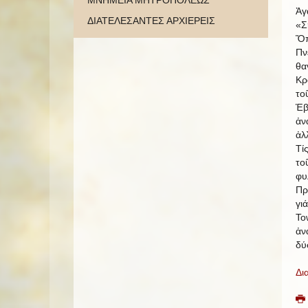
ΜΝΗΜΕΙΑ ΜΗΤΡΟΠΟΛΕΩΣ
Ἀγ
ΔΙΑΤΕΛΕΣΑΝΤΕΣ ΑΡΧΙΕΡΕΙΣ
«Σ
Ὅπ
Πν
θα
Κρ
το
Ἑβ
ἀν
ἀλ
Τί
το
φυ
Πρ
γι
To
ἀν
δύ
Δι