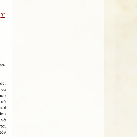
ΑΣ
ας,
 νά
μου
πού
καί
ίου
νά
τα,
τόν