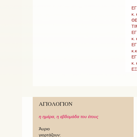
ΕΓ
κ.
ΘΕ
ΤΙ
ΕΓ
κ.
ΕΓ
κ.
ΕΓ
κ.
ΕΞ
ΑΓΙΟΛΟΓΙΟΝ
η ημέρα,
η εβδομάδα του έτους
Άυριο
γιορτάζουν: