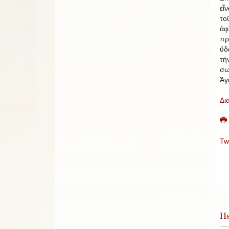
εἶ
το
ἀφ
πρ
ὕδ
τ
σω
Ἁγ
Δι
Tw
Πε