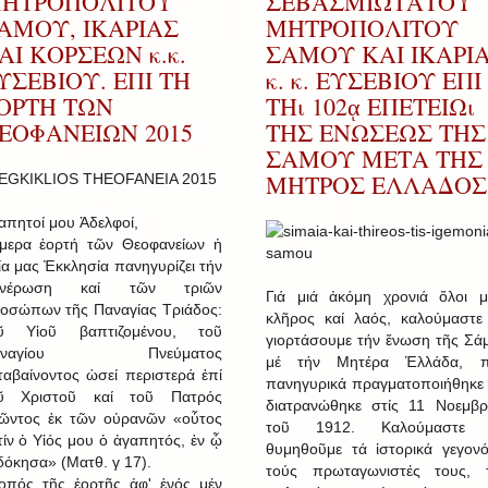
ΗΤΡΟΠΟΛΙΤΟΥ
ΣΕΒΑΣΜΙΩΤΑΤΟΥ
ΑΜΟΥ, ΙΚΑΡΙΑΣ
ΜΗΤΡΟΠΟΛΙΤΟΥ
ΑΙ ΚΟΡΣΕΩΝ κ.κ.
ΣΑΜΟΥ ΚΑΙ ΙΚΑΡΙ
ΥΣΕΒΙΟΥ. ΕΠΙ ΤΗ
κ. κ. ΕΥΣΕΒΙΟΥ ΕΠΙ
ΟΡΤΗ ΤΩΝ
ΤΗι 102ᾳ ΕΠΕΤΕΙΩι
ΕΟΦΑΝΕΙΩΝ 2015
ΤΗΣ ΕΝΩΣΕΩΣ ΤΗΣ
ΣΑΜΟΥ ΜΕΤΑ ΤΗΣ
ΜΗΤΡΟΣ ΕΛΛΑΔΟΣ
απητοί μου Ἀδελφοί,
μερα ἑορτή τῶν Θεοφανείων ἡ
ία μας Ἐκκλησία πανηγυρίζει τήν
ανέρωση καί τῶν τριῶν
Γιά μιά ἀκόμη χρονιά ὅλοι μ
οσώπων τῆς Παναγίας Τριάδος:
κλῆρος καί λαός, καλούμαστε
ῦ Υἱοῦ βαπτιζομένου, τοῦ
γιορτάσουμε τήν ἕνωση τῆς Σά
αναγίου Πνεύματος
μέ τήν Μητέρα Ἑλλάδα, 
ταβαίνοντος ὡσεί περιστερά ἐπί
πανηγυρικά πραγματοποιήθηκε 
ῦ Χριστοῦ καί τοῦ Πατρός
διατρανώθηκε στίς 11 Νοεμβρ
ῶντος ἐκ τῶν οὐρανῶν «οὗτος
τοῦ 1912. Καλούμαστε 
τίν ὁ Υἱός μου ὁ ἀγαπητός, ἐν ᾧ
θυμηθοῦμε τά ἱστορικά γεγονό
δόκησα» (Ματθ. γ 17).
τούς πρωταγωνιστές τους, 
οπός τῆς ἑορτῆς ἀφ' ἑνός μέν