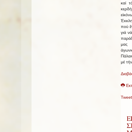
καί τ
κερδή
εἰκόν
Ἐκκλ
πού ἔ
γιά ν
παράδ
μας 
ἀγων
Πάλαι
μέ τήν
Διαβά
Εκ
Tweet
Ε
Σ