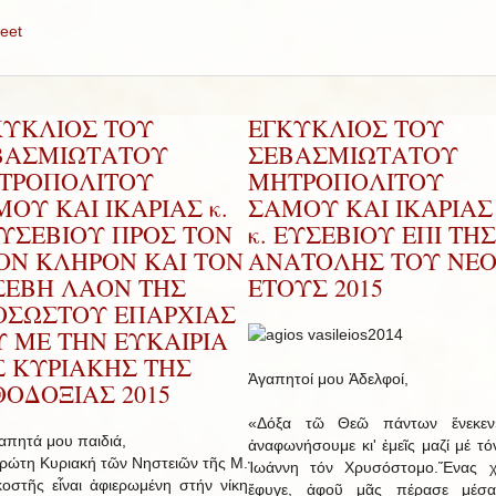
eet
ΚΥΚΛΙΟΣ ΤΟΥ
ΕΓΚΥΚΛΙΟΣ ΤΟΥ
ΒΑΣΜΙΩΤΑΤΟΥ
ΣΕΒΑΣΜΙΩΤΑΤΟΥ
ΤΡΟΠΟΛΙΤΟΥ
ΜΗΤΡΟΠΟΛΙΤΟΥ
ΟΥ ΚΑΙ ΙΚΑΡΙΑΣ κ.
ΣΑΜΟΥ ΚΑΙ ΙΚΑΡΙΑΣ 
ΕΥΣΕΒΙΟΥ ΠΡΟΣ ΤΟΝ
κ. ΕΥΣΕΒΙΟΥ ΕΠΙ ΤΗΣ
ΡΟΝ ΚΛΗΡΟΝ ΚΑΙ ΤΟΝ
ΑΝΑΤΟΛΗΣ ΤΟΥ ΝΕ
ΣΕΒΗ ΛΑΟΝ ΤΗΣ
ΕΤΟΥΣ 2015
ΟΣΩΣΤΟΥ ΕΠΑΡΧΙΑΣ
Υ ΜΕ ΤΗΝ ΕΥΚΑΙΡΙΑ
Σ ΚΥΡΙΑΚΗΣ ΤΗΣ
Ἀγαπητοί μου Ἀδελφοί,
ΟΔΟΞΙΑΣ 2015
«Δόξα τῶ Θεῶ πάντων ἕνεκεν
ητά μου παιδιά,
ἀναφωνήσουμε κι' ἐμεῖς μαζί μέ τό
τη Κυριακή τῶν Νηστειῶν τῆς Μ.
Ἰωάννη τόν Χρυσόστομο.Ἕνας χ
οστῆς εἶναι ἀφιερωμένη στήν νίκη
ἔφυγε, ἀφοῦ μᾶς πέρασε μέσ