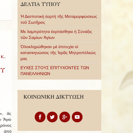
ΔΕΛΤΙΑ ΤΥΠΟΥ
Ἡ Δεσποτική ἑορτή τῆς Μεταμορφώσεως
τοῦ Σωτῆρος
Με λαμπρότητα ἑορτάσθηκε ἡ Σύναξις
τῶν Σαμίων Ἁγίων
Ὁλοκληρώθηκαν μὲ ἐπιτυχία οἱ
κατασκηνώσεις τῆς Ἱερᾶς Μητροπόλεώς
κ.
μας
ΕΥΧΕΣ ΣΤΟΥΣ ΕΠΙΤΥΧΟΝΤΕΣ ΤΩΝ
ΟΥ
ΠΑΝΕΛΛΗΝΙΩΝ
ΚΟΙΝΩΝΙΚΗ ΔΙΚΤΥΩΣΗ
», ἄς
ν Ἅγιο
ρόνος
α ἀπό