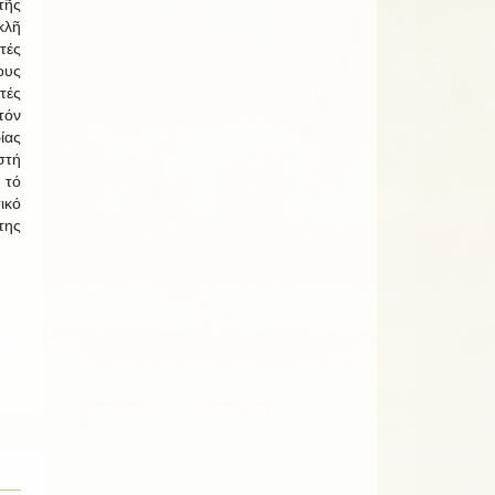
ῆς
λῆ
τές
ους
τές
τόν
ίας
στή
 τό
ικό
της