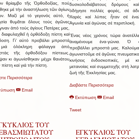
όν θρίαμβο τῆς Ὀρθοδοξίας, πού
δυσκολοδιάβατους δρόμους κα
θηκε μέ τήν ἀναστήλωση τῶν ἁγίων
ὁδήγησε πολλές φορές, σέ ἀδιέ
ων. Μαζί μέ τό γεγονός αὐτό, ἡ
Χαρές καί λύπες ἦταν σέ ἐναλ
ησία θυμᾶται ὅλους τούς ἀγῶνες
Ἀγωνία καί ἀγώνας σέ περιπλοκή.
γιναν ἀπό τούς ἁγίους Πατέρες μας,
ά διαφυλαχθεῖ ἡ ὀρθόδοξη πίστη καί
Ἕνας νέος χρόνος τώρα ἀνατέλλε
οση. Γι' αὐτό προβάλει μπροστά
ἀναμένουμε ἐνα-γώνια. Ὁ σ
μιά ὁλόκληρη φάλαγγα ἀπό
προβάλλει μπροστά μας. Καλούμα
ιστάς τῆς ὀρθοδόξου πίστεως.
ἀγωνιστοῦμε σέ ἀγῶνες πνευματικο
ψαν κι ἀγωνίσθηκαν μέχρι θανάτου
κινήσεις ἐνδοσκοπικές, μέ κιν
 πίστη καί γιά τήν πίστη.
μετανοίας καί συμμετοχῆς στή λατρ
ζωή τῆς Ἐκκλησίας μας.
στε Περισσότερα
Διαβάστε Περισσότερα
τύπωση
Email
Εκτύπωση
Email
Tweet
ΓΚΥΚΛΙΟΣ ΤΟΥ
ΕΒΑΣΜΙΩΤΑΤΟΥ
ΕΓΚΥΚΛΙΟΣ ΤΟΥ