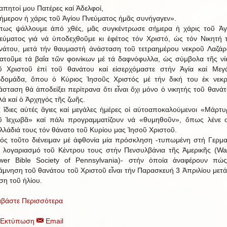
απητοί μου Πατέρες καί Ἀδελφοί,
ήμερον ἡ χάρις τοῦ Ἁγίου Πνεύματος ἡμᾶς συνήγαγεν».
ως ψάλλουμε ἀπό χθές, μᾶς συγκέντρωσε σήμερα ἡ χάρις τοῦ Ἁγ
εύματος γιά νά ὑποδεχθοῦμε κι ἐφέτος τόν Χριστό, ὡς τόν Νικητή 
νάτου, μετά τήν θαυμαστή ἀνάσταση τοῦ τετραημέρου νεκροῦ Λαζάρ
ατοῦμε τά βαΐα τῶν φοινίκων μέ τά δαφνόφυλλα, ὡς σύμβολα τῆς νί
ῦ Χριστοῦ ἐπί τοῦ θανάτου καί εἰσερχόμαστε στήν Ἁγία καί Μεγ
δομάδα, ὅπου ὁ Κύριος Ἰησοῦς Χριστός μέ τήν δική του ἐκ νεκ
άσταση θά ἀποδείξει περίτρανα ὅτι εἶναι ὄχι μόνο ὁ νικητής τοῦ θανάτ
λά καί ὁ Ἀρχηγός τῆς ζωῆς.
ς ἴδιες αὐτές ἅγιες καί μεγάλες ἡμέρες οἱ αὐτοαποκαλούμενοι «Μάρτυ
ῦ Ἱεχωβᾶ» καί πάλι προγραμματίζουν νά «θυμηθοῦν», ὅπως λένε 
λλάδιά τους τόν θάνατο τοῦ Κυρίου μας Ἰησοῦ Χριστοῦ.
ός τοῦτο διένειμαν μέ ἀφθονία μία πρόσκληση -τυπωμένη στή Γερμα
ά λογαριασμό τοῦ Κέντρου τους στήν Πενσυλβάνια τῆς Ἀμερικῆς (Wa
wer Bible Society of Pennsylvania)- στήν ὁποία ἀναφέρουν πώ
άμνηση τοῦ θανάτου τοῦ Χριστοῦ εἶναι τήν Παρασκευή 3 Ἀπριλίου μετά
ση τοῦ ἡλίου.
αβάστε Περισσότερα
Εκτύπωση
Email