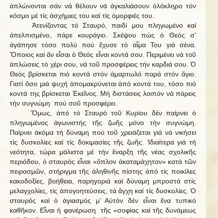
ἁπλώνονται σάν νά θέλουν νά ἀγκαλιάσουν ὁλόκληρο τόν
κόσμο μέ τίς ἀσχήμιες του καί τίς ὀμορφιές του.
Ἀτενίζοντας τό Σταυρό, παιδί μου πληγωμένο καί
ἀπελπισμένο, πάρε κουράγιο. Σκέψου πώς ὁ Θεός σ’
ἀγάπησε τόσο πολύ πού ἔχυσε τό αἷμα Του γιά σένα.
Ὅποιος καί ἄν εἶσαι ὁ Θεός εἶναι κοντά σου. Περιμένει νά τοῦ
ἁπλώσεις τό χέρι σου, νά τοῦ προσφέρεις τήν καρδιά σου. Ὁ
Θεός βρίσκεται πιό κοντά στόν ἁμαρτωλό παρά στόν ἅγιο.
Γιατί ὅσο μιά ψυχή ἀπομακρύνεται ἀπό κοντά του, τόσο πιό
κοντά της βρίσκεται Ἐκεῖνος. Μή διστάσεις λοιπόν νά πάρεις
τήν συγνώμη πού σοῦ προσφέρει.
Ὅμως, ἀπό τό Σταυρό τοῦ Κυρίου δέν παίρνει ὁ
πληγωμένος ἀγωνιστής τῆς ζωῆς μόνο τήν συγνώμη.
Παίρνει ἀκόμα τή δύναμη πού τοῦ χρειάζεται γιά νά νικήσει
τίς δυσκολίες καί τίς δοκιμασίες τῆς ζωῆς. Ἰδιαίτερα γιά τή
νεότητα, τώρα μάλιστα μέ τήν ἔναρξη τῆς νέας σχολικῆς
περιόδου, ὁ σταυρός εἶναι «ὅπλον ἀκαταμάχητον» κατά τῶν
πειρασμῶν, στήριγμα τῆς ἀληθινῆς πίστης ἀπό τίς ποικίλες
κακοδοξίες, βοήθεια, παρηγοριά καί δύναμη μπροστά στίς
μελαγχολίες, τίς ἀπογοητεύσεις, τά ἄγχη καί τίς δυσκολίες. Ὁ
σταυρός καί ὁ ἁγιασμός μ’ Αὐτόν δέν εἶναι ἕνα τυπικό
καθῆκον. Εἶναι ἡ φανέρωση τῆς «σοφίας καί τῆς δυνάμεως