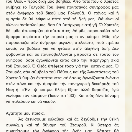
τοῦ Θεοῦ» πρός δική μας βοήθεια. Ἀπό τότε πού ὁ Χριστός
ἀνέβηκε τό Γολγοθᾶ Του, ἔγινε παντοτινός συντροφός μας
στόν ἀνήφορο τοῦ δικοῦ μας Γολγοθᾶ. Ὁ πόνος καί ἡ
ἁμαρτία δέ θά λείψουν ποτέ ἀπό τή ζωή μας. Θά εἶναι οἱ
αἰώνιοι ἀντίπαλοί μας, ὅσο θά ὑπάρχουμε στή γῆ. Ὁ Χριστός
δέ μᾶς ἀποκοιμίζει μέ αὐταπάτες. Δέ μᾶς παρουσιάζει σάν
ὄμορφο περίπατο τήν πορεία μας στόν κόσμο. Μᾶς τήν
παρουσιάζει σάν ἀνήφορο μεγάλο, ἀτελείωτο, πού πρέπει
κανείς νά βαδίσει γιά νά φτάσει στήν ἀληθινή ζωή. Δέν
φοβοῦνται καί δέ πανικοβάλλονται μπροστά σέ τοῦτο τόν
ἀνήφορο, ὅσοι ἀγωνίζονται κάτω ἀπό τήν παρήγορη σκιά
τοῦ Σταυροῦ. Ὁ Θεός ὑπέφερε τόσο γιά τήν εὐτυχία μας. Ὁ
Σταυρός σάν σύμβολο τοῦ Πάθους καί τῆς Ἀναστάσεως τοῦ
Χριστοῦ θυμίζει ἀκατάπαυστα σέ ὅσους ἀγωνίζονται ἐνάντια
στόν πόνο καί τήν ἁμαρτία, τήν πανηγυρική διακήρυξη τοῦ
Νικητή: «Ἐν τῷ κόσμῳ θλίψη ἕξετε· ἀλλά θαρσεῖτε, ἐγώ
νενίκηκα τόν κόσμον» (Ἰωαν. ιστ΄ 33). Καί τούς δίνει δύναμη
νά παλεύουν καί νά νικοῦν.
Ἀγαπητά μου παιδιά,
Ἄς ἀτενίσουμε εὐλαβικά καί ἄς δεχθοῦμε τήν θεϊκή
συγνώμη καί τή δύναμη τοῦ Σταυροῦ. Κι ὕστερα ἄς
συνεχίσουμε τόν ἀνήφορο τῆς ζωῆς μας. Κάποτε θά