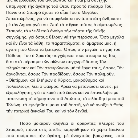
τῆς λυτρώσεως τοῦ ἀνθρώπου καί εἶναι μία συνεχής
ὑπόμνηση τῆς ἀγάπης τοῦ Θεοῦ πρός τό πλάσμα Του.
Πάνω στό Σταυρό ἔχυσε τό αἷμα Του ὁ Μεγάλος
Ἀπεσταλμένος, γιά νά συμφιλιώσει τόν ἀποστάτη ἄνθρωπο
μέ τόν Δημιουργό του. Ἀπό τότε ἔγινε τοῦτος ὁ αἱματωμένος
Σταυρός τό κλειδί πού ἀνοίγει τήν πόρτα τῆς θεϊκῆς
συγνώμης, γιά ὅσους θέλουν νά τήν περάσουν. Ὅσο μεγάλα
καί ἄν εἶναι τά λάθη, τά παραπτώματα, οἱ ἁμαρτίες μας, ἡ
ἀγάπη τοῦ Θεοῦ τά ξεπερνᾶ. Ὅπως τήν μεγάλη στιγμή τοῦ
Πάθους Του ὁ Χριστός συγχώρεσε τούς σταυρωτές Του,
ἔτσι στό πέρασμα τῶν αἰώνων συγχωρεῖ ὅσους Τόν
πληγώνουν καί Τόν σταυρώνουν μέ τά ἔργα τους, ὅσους Τόν
ἀρνοῦνται, ὅσους Τόν προδίδουν, ὅσους Τόν πολεμοῦν.
«Οἰκτίρμων καί ἐλεήμων ὁ Κύριος, μακρόθυμος καί
πολυέλεος», λέει ὁ ψαλμός. Ἀρκεῖ νά μετανιώσει κανείς, μέ
ἐξομολόγηση, γιά τό κακό πού ἔκανε καί νά ἐπαναλάβει μέ
ταπείνωση τό «ἥμαρτον» τοῦ Ἀσώτου, τό «ἱλάσθητί μοι» τοῦ
Τελώνη, τό «μνήσθητί μου» τοῦ Ληστῆ, γιά νά ἀνοίξει ὁ Θεός
τήν πατρική ἀγκαλιά Του καί νά τόν δεχθεῖ.
Πόσο μοιάζουν ἀλήθεια οἱ ὁριζόντιες πλευρές τοῦ
Σταυροῦ, πάνω στίς ὁποῖες καρφώθηκαν τά χέρια Ἐκείνου
πού σκόρπισε τήν ἀγάπη, μέ ἀνοιχτούς βραχίονες, πού