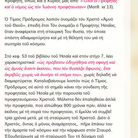
προφήτη, ὅπως καί ὁ Κύριός μας εἶπε:
«Ὅλοι οἱ Προφῆτες
καί ὁ νόμος ὡς τόν Ἰωάννη προφήτευσαν»
(Ματθ. ια΄13).
Ὁ Τίμιος Πρόδρομος λοιπόν ὀνομάζει τόν Χριστό «Ἀμνό
τοῦ Θεοῦ», ἐπειδή ἔτσι Τόν ὀνομάζει ὁ Προφήτης Ἠσαΐας,
ὅταν ἀναφέρεται στή σταυρική Του θυσία, τήν ὁποία
ὑπέστη ἀδιαμαρτύρητα καί μέ τή θέλησή του γιά τή
σωτηρία τοῦ κόσμου.
Στό κεφ. 53 τοῦ βιβλίου τοῦ Ἠσαΐα καί στόν στίχο 7, λέει
χαρακτηριστικά:
«ὡς πρόβατον ὁδηγήθηκε στή σφαγή καί
ὡς ἀμνός ἔναντι ἐκείνου, που τόν θυσιάζει ἄφωνος, ἔτσι
ἀκριβῶς χωρίς νά ἀνοίγει τό στόμα του»,
χωρίς δηλαδή νά
διαμαρτύρεται. Καταλαβαίνουμε λοιπόν πώς ὁ Τίμιος
Πρόδρομος σέ αὐτό τό σημεῖο κάνει τήν σύνδεση τῆς
προφητείας τοῦ Ἠσαΐα μέ τήν παρουσία τοῦ
προφητευόμενου Χριστοῦ. Μάλιστα δέν ἐπαληθεύει ἁπλά
τήν προφητεία, πού εἰπώθηκε 800 χρόνια πρίν, ἀλλά κι
ἐκεῖνος μέ τή σειρά του προφητεύει, τί ἔμελλε νά συμβεῖ
τρία χρόνια μετά, μέ τή σταύρωση τοῦ Χριστοῦ. Διότι ὁ
Χριστός, ὄντας ὁ μόνος ἀναμάρτητος, πῆρε ἐπάνω του
τήν ἁμαρτία τοῦ κόσμου καί τήν κάρφωσε στόν Σταυρό.
Ἐξουδετέρωσε μέ τή σταύρωσή Του τή δύναμη τοῦ