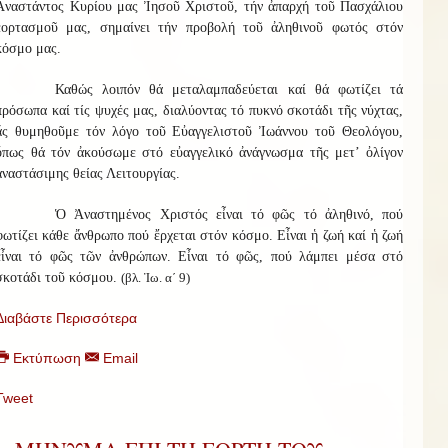
Ἀναστάντος Κυρίου μας Ἰησοῦ Χριστοῦ, τήν ἀπαρχή τοῦ Πασχάλιου
ἑορτασμοῦ μας, σημαίνει τήν προβολή τοῦ ἀληθινοῦ φωτός στόν
κόσμο μας.
Καθώς λοιπόν θά μεταλαμπαδεύεται καί θά φωτίζει τά
πρόσωπα καί τίς ψυχές μας, διαλύοντας τό πυκνό σκοτάδι τῆς νύχτας,
ἄς θυμηθοῦμε τόν λόγο τοῦ Εὐαγγελιστοῦ Ἰωάννου τοῦ Θεολόγου,
ὅπως θά τόν ἀκούσωμε στό εὐαγγελικό ἀνάγνωσμα τῆς μετ’ ὀλίγον
ἀναστάσιμης θείας Λειτουργίας.
Ὁ Ἀναστημένος Χριστός εἶναι τό φῶς τό ἀληθινό, πού
φωτίζει κάθε ἄνθρωπο πού ἔρχεται στόν κόσμο. Εἶναι ἡ ζωή καί ἡ ζωή
εἶναι τό φῶς τῶν ἀνθρώπων. Εἶναι τό φῶς, πού λάμπει μέσα στό
σκοτάδι τοῦ κόσμου.
(βλ. Ἰω. α΄ 9)
Διαβάστε Περισσότερα
Εκτύπωση
Email
Tweet