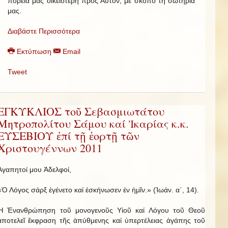
πορεία μας οἰκειότερη πρός Αὐτόν, μέ σκοπό τή σωτηρία
μας.
Διαβάστε Περισσότερα
Εκτύπωση
Email
Tweet
ΕΓΚΥΚΛΙΟΣ τοῦ Σεβασμιωτάτου
Μητροπολίτου Σάμου καί Ἰκαρίας κ.κ.
ΕΥΣΕΒΙΟΥ ἐπί τῇ ἑορτῇ τῶν
Χριστουγέννων 2011
Ἀγαπητοί μου Ἀδελφοί,
«Ὁ Λόγος σάρξ ἐγένετο καί ἐσκήνωσεν ἐν ἡμῖν.» (Ἰωάν. α΄, 14).
Ἡ Ἐνανθρώπηση τοῦ μονογενοῦς Υἱοῦ καί Λόγου τοῦ Θεοῦ
ἀποτελεῖ ἔκφραση τῆς ἀπύθμενης καί ὑπερτέλειας ἀγάπης τοῦ