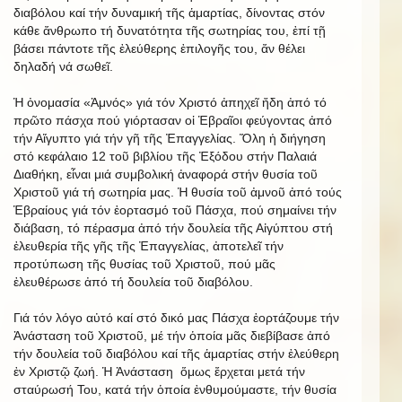
διαβόλου καί τήν δυναμική τῆς ἁμαρτίας, δίνοντας στόν
κάθε ἄνθρωπο τή δυνατότητα τῆς σωτηρίας του, ἐπί τῇ
βάσει πάντοτε τῆς ἐλεύθερης ἐπιλογῆς του, ἄν θέλει
δηλαδή νά σωθεῖ.
Ἡ ὀνομασία «Ἀμνός» γιά τόν Χριστό ἀπηχεῖ ἤδη ἀπό τό
πρῶτο πάσχα πού γιόρτασαν οἱ Ἑβραῖοι φεύγοντας ἀπό
τήν Αἴγυπτο γιά τήν γῆ τῆς Ἐπαγγελίας. Ὅλη ἡ διήγηση
στό κεφάλαιο 12 τοῦ βιβλίου τῆς Ἐξόδου στήν Παλαιά
Διαθήκη, εἶναι μιά συμβολική ἀναφορά στήν θυσία τοῦ
Χριστοῦ γιά τή σωτηρία μας. Ἡ θυσία τοῦ ἀμνοῦ ἀπό τούς
Ἑβραίους γιά τόν ἑορτασμό τοῦ Πάσχα, πού σημαίνει τήν
διάβαση, τό πέρασμα ἀπό τήν δουλεία τῆς Αἰγύπτου στή
ἐλευθερία τῆς γῆς τῆς Ἐπαγγελίας, ἀποτελεῖ τήν
προτύπωση τῆς θυσίας τοῦ Χριστοῦ, πού μᾶς
ἐλευθέρωσε ἀπό τή δουλεία τοῦ διαβόλου.
Γιά τόν λόγο αὐτό καί στό δικό μας Πάσχα ἑορτάζουμε τήν
Ἀνάσταση τοῦ Χριστοῦ, μέ τήν ὁποία μᾶς διεβίβασε ἀπό
τήν δουλεία τοῦ διαβόλου καί τῆς ἁμαρτίας στήν ἐλεύθερη
ἐν Χριστῷ ζωή. Ἡ Ἀνάσταση ὅμως ἔρχεται μετά τήν
σταύρωσή Του, κατά τήν ὁποία ἐνθυμούμαστε, τήν θυσία