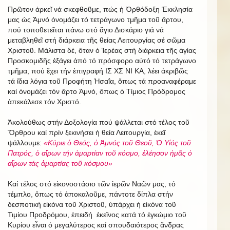
Πρῶτον ἀρκεῖ νά σκεφθοῦμε, πώς ἡ Ὀρθόδοξη Ἐκκλησία
μας ὡς Ἀμνό ὀνομάζει τό τετράγωνο τμῆμα τοῦ ἄρτου,
πού τοποθετεῖται πάνω στό ἅγιο Δισκάριο γιά νά
μεταβληθεῖ στή διάρκεια τῆς θείας Λειτουργίας σέ σῶμα
Χριστοῦ. Μάλιστα δέ, ὅταν ὁ Ἱερέας στή διάρκεια τῆς ἁγίας
Προσκομιδῆς ἐξάγει ἀπό τό πρόσφορο αὐτό τό τετράγωνο
τμῆμα, πού ἔχει τήν ἐπιγραφή ΙΣ ΧΣ ΝΙ ΚΑ, λέει ἀκριβῶς
τά ἴδια λόγια τοῦ Προφήτη Ἠσαΐα, ὅπως τά προαναφέραμε
καί ὀνομάζει τόν ἄρτο Ἀμνό, ὅπως ὁ Τίμιος Πρόδρομος
ἀπεκάλεσε τόν Χριστό.
Ἀκολούθως στήν Δοξολογία πού ψάλλεται στό τέλος τοῦ
Ὄρθρου καί πρίν ξεκινήσει ἡ θεία Λειτουργία, ἐκεῖ
ψάλλουμε:
«Κύριε ὁ Θεός, ὁ Ἀμνός τοῦ Θεοῦ, Ὁ Υἱός τοῦ
Πατρός, ὁ αἵρων τήν ἁμαρτίαν τοῦ κόσμο, ἐλέησον ἡμᾶς ὁ
αἵρων τάς ἁμαρτίας τοῦ κόσμου»
Καί τέλος στό εἰκονοστάσιο τῶν ἱερῶν Ναῶν μας, τό
τέμπλο, ὅπως τό ἀποκαλοῦμε, πάντοτε δίπλα στήν
δεσποτική εἰκόνα τοῦ Χριστοῦ, ὑπάρχει ἡ εἰκόνα τοῦ
Τιμίου Προδρόμου, ἐπειδή ἐκεῖνος κατά τό ἐγκώμιο τοῦ
Κυρίου εἶναι ὁ μεγαλύτερος καί σπουδαιότερος ἄνδρας