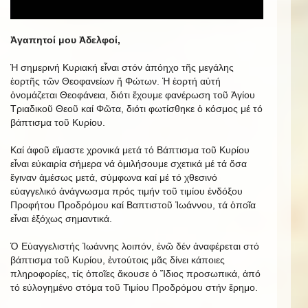
Ἀγαπητοί μου Ἀδελφοί,
Ἡ σημερινή Κυριακή εἶναι στόν ἀπόηχο τῆς μεγάλης
ἑορτῆς τῶν Θεοφανείων ἤ Φώτων. Ἡ ἑορτή αὐτή
ὀνομάζεται Θεοφάνεια, διότι ἔχουμε φανέρωση τοῦ Ἁγίου
Τριαδικοῦ Θεοῦ καί Φῶτα, διότι φωτίσθηκε ὁ κόσμος μέ τό
βάπτισμα τοῦ Κυρίου.
Καί ἀφοῦ εἴμαστε χρονικά μετά τό Βάπτισμα τοῦ Κυρίου
εἶναι εὐκαιρία σήμερα νά ὁμιλήσουμε σχετικά μέ τά ὅσα
ἔγιναν ἀμέσως μετά, σύμφωνα καί μέ τό χθεσινό
εὐαγγελικό ἀνάγνωσμα πρός τιμήν τοῦ τιμίου ἐνδόξου
Προφήτου Προδρόμου καί Βαπτιστοῦ Ἰωάννου, τά ὁποῖα
εἶναι ἐξόχως σημαντικά.
Ὁ Εὐαγγελιστής Ἰωάννης λοιπόν, ἐνῶ δέν ἀναφέρεται στό
βάπτισμα τοῦ Κυρίου, ἐντούτοις μᾶς δίνει κάποιες
πληροφορίες, τίς ὁποῖες ἄκουσε ὁ Ἴδιος προσωπικά, ἀπό
τό εὐλογημένο στόμα τοῦ Τιμίου Προδρόμου στήν ἔρημο.