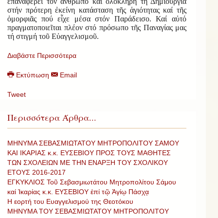
ἐπαναφέρει τόν ἄνθρωπο καί ὁλόκληρη τή Δημιουργία
στήν πρότερη ἐκείνη κατάσταση τῆς ἁγιότητας καί τῆς
ὀμορφιᾶς πού εἶχε μέσα στόν Παράδεισο. Καί αὐτό
πραγματοποιεῖται πλέον στό πρόσωπο τῆς Παναγίας μας
τή στιγμή τοῦ Εὐαγγελισμοῦ.
Διαβάστε Περισσότερα
Εκτύπωση
Email
Tweet
Περισσότερα Άρθρα...
ΜΗΝΥΜΑ ΣΕΒΑΣΜΙΩΤΑΤΟΥ ΜΗΤΡΟΠΟΛΙΤΟΥ ΣΑΜΟΥ
ΚΑΙ ΙΚΑΡΙΑΣ κ.κ. ΕΥΣΕΒΙΟΥ ΠΡΟΣ ΤΟΥΣ ΜΑΘΗΤΕΣ
ΤΩΝ ΣΧΟΛΕΙΩΝ ΜΕ ΤΗΝ ΕΝΑΡΞΗ ΤΟΥ ΣΧΟΛΙΚΟΥ
ΕΤΟΥΣ 2016-2017
ΕΓΚΥΚΛΙΟΣ Τοῦ Σεβασμιωτάτου Μητροπολίτου Σάμου
καί Ἰκαρίας κ.κ. ΕΥΣΕΒΙΟΥ ἐπί τῷ Ἁγίῳ Πάσχᾳ
Η εορτή του Ευαγγελισμού της Θεοτόκου
ΜΗΝΥΜΑ ΤΟΥ ΣΕΒΑΣΜΙΩΤΑΤΟΥ ΜΗΤΡΟΠΟΛΙΤΟΥ