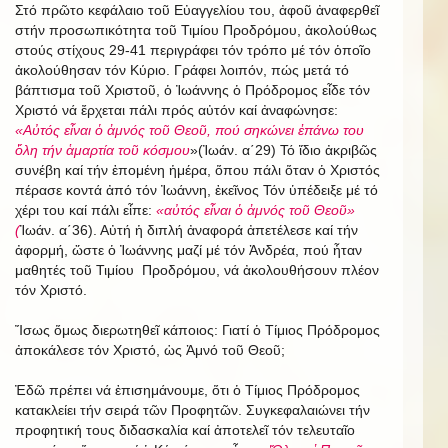
Στό πρῶτο κεφάλαιο τοῦ Εὐαγγελίου του, ἀφοῦ ἀναφερθεῖ
στήν προσωπικότητα τοῦ Τιμίου Προδρόμου, ἀκολούθως
στούς στίχους 29-41 περιγράφει τόν τρόπο μέ τόν ὁποῖο
ἀκολούθησαν τόν Κύριο. Γράφει λοιπόν, πώς μετά τό
βάπτισμα τοῦ Χριστοῦ, ὁ Ἰωάννης ὁ Πρόδρομος εἶδε τόν
Χριστό νά ἔρχεται πάλι πρός αὐτόν καί ἀναφώνησε:
«Αὐτός εἶναι ὁ ἀμνός τοῦ Θεοῦ, πού σηκώνει ἐπάνω του
ὅλη τήν ἁμαρτία τοῦ κόσμου
»(Ἰωάν. α΄29)
Τό ἴδιο ἀκριβῶς
συνέβη καί τήν ἑπομένη ἡμέρα, ὅπου πάλι ὅταν ὁ Χριστός
πέρασε κοντά ἀπό τόν Ἰωάννη, ἐκεῖνος Τόν ὑπέδειξε μέ τό
χέρι του καί πάλι εἶπε:
«αὐτός εἶναι ὁ ἀμνός τοῦ Θεοῦ»
(
Ἰωάν. α΄36). Αὐτή ἡ διπλή ἀναφορά ἀπετέλεσε καί τήν
ἀφορμή, ὥστε ὁ Ἰωάννης μαζί μέ τόν Ἀνδρέα, πού ἦταν
μαθητές τοῦ Τιμίου Προδρόμου, νά ἀκολουθήσουν πλέον
τόν Χριστό.
Ἴσως ὅμως διερωτηθεῖ κάποιος: Γιατί ὁ Τίμιος Πρόδρομος
ἀποκάλεσε τόν Χριστό, ὡς Ἀμνό τοῦ Θεοῦ;
Ἐδῶ πρέπει νά ἐπισημάνουμε, ὅτι ὁ Τίμιος Πρόδρομος
κατακλείει τήν σειρά τῶν Προφητῶν. Συγκεφαλαιώνει τήν
προφητική τους διδασκαλία καί ἀποτελεῖ τόν τελευταῖο