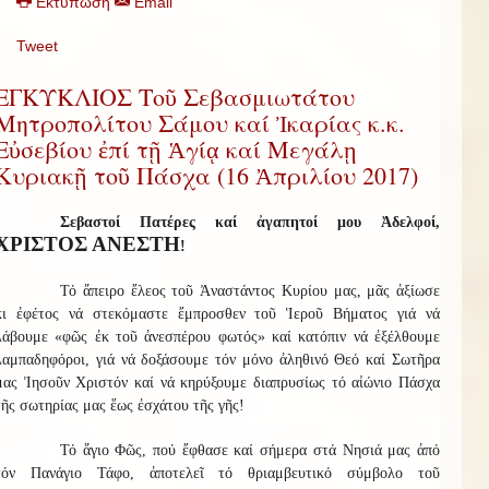
Εκτύπωση
Email
Tweet
ΕΓΚΥΚΛΙΟΣ Τοῦ Σεβασμιωτάτου
Μητροπολίτου Σάμου καί Ἰκαρίας κ.κ.
Εὐσεβίου ἐπί τῇ Ἁγίᾳ καί Μεγάλῃ
Κυριακῇ τοῦ Πάσχα (16 Ἀπριλίου 2017)
Σεβαστοί Πατέρες καί ἀγαπητοί μου Ἀδελφοί,
ΧΡΙΣΤΟΣ ΑΝΕΣΤΗ
!
Τό ἄπειρο ἔλεος τοῦ Ἀναστάντος Κυρίου μας, μᾶς ἀξίωσε
κι ἐφέτος νά στεκόμαστε ἔμπροσθεν τοῦ Ἱεροῦ Βήματος γιά νά
λάβουμε «φῶς ἐκ τοῦ ἀνεσπέρου φωτός» καί κατόπιν νά ἐξέλθουμε
λαμπαδηφόροι, γιά νά δοξάσουμε τόν μόνο ἀληθινό Θεό καί Σωτῆρα
μας Ἰησοῦν Χριστόν καί νά κηρύξουμε διαπρυσίως τό αἰώνιο Πάσχα
τῆς σωτηρίας μας ἕως ἐσχάτου τῆς γῆς!
Τό ἅγιο Φῶς, πού ἔφθασε καί σήμερα στά Νησιά μας ἀπό
τόν Πανάγιο Τάφο, ἀποτελεῖ τό θριαμβευτικό σύμβολο τοῦ