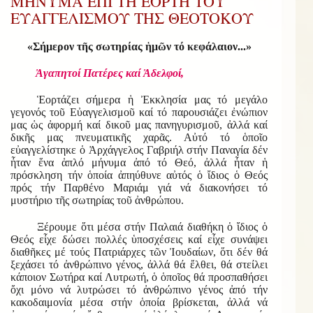
ΜΗΝΥΜΑ ΕΠΙ ΤΗ ΕΟΡΤΗ ΤΟΥ
ΕΥΑΓΓΕΛΙΣΜΟΥ ΤΗΣ ΘΕΟΤΟΚΟΥ
«Σήμερον τῆς σωτηρίας ἡμῶν τό κεφάλαιον...»
Ἀγαπητοί Πατέρες καί Ἀδελφοί,
Ἑορτάζει σήμερα ἡ Ἐκκλησία μας τό μεγάλο
γεγονός τοῦ Εὐαγγελισμοῦ καί τό παρουσιάζει ἐνώπιον
μας ὡς ἀφορμή καί δικοῦ μας πανηγυρισμοῦ, ἀλλά καί
δικῆς μας πνευματικῆς χαρᾶς. Αὐτό τό ὁποῖο
εὐαγγελίστηκε ὁ Ἀρχάγγελος Γαβριήλ στήν Παναγία δέν
ἦταν ἕνα ἁπλό μήνυμα ἀπό τό Θεό, ἀλλά ἦταν ἡ
πρόσκληση τήν ὁποία ἀπηύθυνε αὐτός ὁ ἴδιος ὁ Θεός
πρός τήν Παρθένο Μαριάμ γιά νά διακονήσει τό
μυστήριο τῆς σωτηρίας τοῦ ἀνθρώπου.
Ξέρουμε ὅτι μέσα στήν Παλαιά διαθήκη ὁ ἴδιος ὁ
Θεός εἶχε δώσει πολλές ὑποσχέσεις καί εἶχε συνάψει
διαθῆκες μέ τούς Πατριάρχες τῶν Ἰουδαίων, ὅτι δέν θά
ξεχάσει τό ἀνθρώπινο γένος, ἀλλά θά ἔλθει, θά στείλει
κάποιον Σωτήρα καί Λυτρωτή, ὁ ὁποῖος θά προσπαθήσει
ὄχι μόνο νά λυτρώσει τό ἀνθρώπινο γένος ἀπό τήν
κακοδαιμονία μέσα στήν ὁποία βρίσκεται, ἀλλά νά