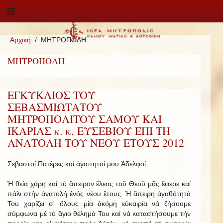
Αρχική
ΜΗΤΡΟΠΟΛΗ
ΜΗΤΡΟΠΟΛΗ
ΕΓΚΥΚΛΙΟΣ ΤΟΥ
ΣΕΒΑΣΜΙΩΤΑΤΟΥ
ΜΗΤΡΟΠΟΛΙΤΟΥ ΣΑΜΟΥ ΚΑΙ
ΙΚΑΡΙΑΣ κ. κ. ΕΥΣΕΒΙΟΥ ΕΠΙ ΤΗ
ΑΝΑΤΟΛΗ ΤΟΥ ΝΕΟΥ ΕΤΟΥΣ 2012
Σεβαστοί Πατέρες καί ἀγαπητοί μου Ἀδελφοί,
Ἡ θεία χάρη καί τό ἄπειρον ἔλεος τοῦ Θεοῦ μᾶς ἔφερε καί
πάλι στήν ἀνατολή ἑνός νέου ἔτους. Ἡ ἄπειρη ἀγαθότητά
Του χαρίζει σ' ὅλους μία ἀκόμη εὐκαιρία νά ζήσουμε
σύμφωνα μέ τό ἅγιο θέλημά Του καί νά καταστήσουμε τήν