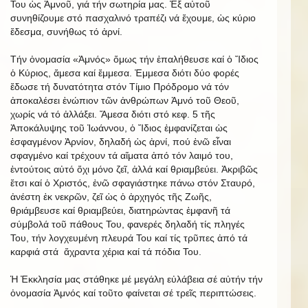
Του ὡς Ἀμνοῦ, γιά τήν σωτηρία μας. Ἐξ αὐτοῦ
συνηθίζουμε στό πασχαλινό τραπέζι νά ἔχουμε, ὡς κύριο
ἔδεσμα, συνήθως τό ἀρνί.
Τήν ὀνομασία «Ἀμνός» ὅμως τήν ἐπαλήθευσε καί ὁ Ἴδιος
ὁ Κύριος, ἄμεσα καί ἔμμεσα. Ἐμμεσα διότι δύο φορές
ἔδωσε τή δυνατότητα στόν Τίμιο Πρόδρομο νά τόν
ἀποκαλέσει ἐνώπιον τῶν ἀνθρώπων Ἀμνό τοῦ Θεοῦ,
χωρίς νά τό ἀλλάξει. Ἄμεσα διότι στό κεφ. 5 τῆς
Ἀποκάλυψης τοῦ Ἰωάννου, ὁ Ἴδιος ἐμφανίζεται ὡς
ἐσφαγμένον Ἀρνίον, δηλαδή ὡς ἀρνί, πού ἐνῶ εἶναι
σφαγμένο καί τρέχουν τά αἵματα ἀπό τόν λαιμό του,
ἐντούτοις αὐτό ὄχι μόνο ζεῖ, ἀλλά καί θριαμβεύει. Ἀκριβῶς
ἔτσι καί ὁ Χριστός, ἐνῶ σφαγιάστηκε πάνω στόν Σταυρό,
ἀνέστη ἐκ νεκρῶν, ζεῖ ὡς ὁ ἀρχηγός τῆς Ζωῆς,
θριάμβευσε καί θριαμβεύει, διατηρώντας ἐμφανῆ τά
σύμβολά τοῦ πάθους Του, φανερές δηλαδή τίς πληγές
Του, τήν λογχευμένη πλευρά Του καί τίς τρῦπες ἀπό τά
καρφιά στά ἄχραντα χέρια καί τά πόδια Του.
Ἡ Ἐκκλησία μας στάθηκε μέ μεγάλη εὐλάβεια σέ αὐτήν τήν
ὀνομασία Ἀμνός καί τοῦτο φαίνεται σέ τρεῖς περιπτώσεις.