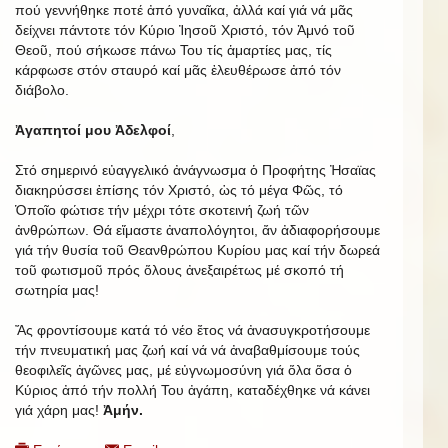
πού γεννήθηκε ποτέ ἀπό γυναῖκα, ἀλλά καί γιά νά μᾶς
δείχνει πάντοτε τόν Κύριο Ἰησοῦ Χριστό, τόν Ἀμνό τοῦ
Θεοῦ, πού σήκωσε πάνω Του τίς ἁμαρτίες μας, τίς
κάρφωσε στόν σταυρό καί μᾶς ἐλευθέρωσε ἀπό τόν
διάβολο.
Ἀγαπητοί μου Ἀδελφοί
,
Στό σημερινό εὐαγγελικό ἀνάγνωσμα ὁ Προφήτης Ἠσαϊας
διακηρύσσει ἐπίσης τόν Χριστό, ὡς τό μέγα Φῶς, τό
Ὁποῖο φώτισε τήν μέχρι τότε σκοτεινή ζωή τῶν
ἀνθρώπων. Θά εἴμαστε ἀναπολόγητοι, ἄν ἀδιαφορήσουμε
γιά τήν θυσία τοῦ Θεανθρώπου Κυρίου μας καί τήν δωρεά
τοῦ φωτισμοῦ πρός ὅλους ἀνεξαιρέτως μέ σκοπό τή
σωτηρία μας!
Ἄς φροντίσουμε κατά τό νέο ἔτος νά ἀνασυγκροτήσουμε
τήν πνευματική μας ζωή καί νά νά ἀναβαθμίσουμε τούς
θεοφιλεῖς ἀγῶνες μας, μέ εὐγνωμοσύνη γιά ὅλα ὅσα ὁ
Κύριος ἀπό τήν πολλή Του ἀγάπη, καταδέχθηκε νά κάνει
γιά χάρη μας!
Ἀμήν.