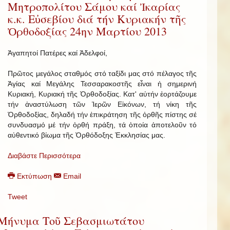
Μητροπολίτου Σάμου καί Ἰκαρίας
κ.κ. Εὐσεβίου διά τήν Κυριακήν τῆς
Ὀρθοδοξίας 24ην Μαρτίου 2013
Ἀγαπητοί Πατέρες καί Ἀδελφοί,
Πρῶτος μεγάλος σταθμός στό ταξίδι μας στό πέλαγος τῆς
Ἁγίας καί Μεγάλης Τεσσαρακοστῆς εἶναι ἡ σημερινή
Κυριακή, Κυριακή τῆς Ὀρθοδοξίας. Κατ' αὐτήν ἑορτάζουμε
τήν ἀναστύλωση τῶν Ἱερῶν Εἰκόνων, τή νίκη τῆς
Ὀρθοδοξίας, δηλαδή τήν ἐπικράτηση τῆς ὀρθῆς πίστης σέ
συνδυασμό μέ τήν ὀρθή πράξη, τά ὁποία ἀποτελοῦν τό
αὐθεντικό βίωμα τῆς Ὀρθόδοξης Ἐκκλησίας μας.
Διαβάστε Περισσότερα
Εκτύπωση
Email
Tweet
Μήνυμα Τοῦ Σεβασμιωτάτου