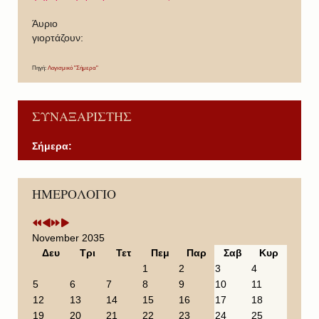
Άυριο
γιορτάζουν:
Πηγή:
Λογισμικό "Σήμερα"
ΣΥΝΑΞΑΡΙΣΤΗΣ
Σήμερα:
P
P
N
N
ΗΜΕΡΟΛΟΓΙΟ
r
r
e
e
e
e
x
x
v
v
t
t
i
i
Y
M
November 2035
o
o
e
o
Δευ
Τρι
Τετ
Πεμ
Παρ
Σαβ
Κυρ
u
u
a
n
1
2
3
4
s
s
r
t
5
6
7
8
9
10
11
Y
M
h
12
13
14
15
16
17
18
e
o
19
20
21
22
23
24
25