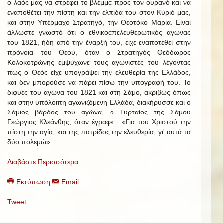
ο λαός μας να στρέφει το βλέμμα προς τον ουρανό και να
εναποθέτει την πίστη και την ελπίδα του στον Κύριό μας,
και στην Υπέρμαχο Στρατηγό, την Θεοτόκο Μαρία. Είναι
άλλωστε γνωστό ότι ο εθνικοαπελευθερωτικός αγώνας
του 1821, ήδη από την έναρξή του, είχε εναποτεθεί στην
πρόνοια του Θεού, όταν ο Στρατηγός Θεόδωρος
Κολοκοτρώνης εμψύχωνε τους αγωνιστές του λέγοντας
πως ο Θεός είχε υπογράψει την ελευθερία της Ελλάδος,
και δεν μπορούσε να πάρει πίσω την υπογραφή του. Το
διφυές του αγώνα του 1821 και στη Σάμο, ακριβώς όπως
και στην υπόλοιπη αγωνιζόμενη Ελλάδα, διακήρυσσε και ο
Σάμιος βάρδος του αγώνα, ο Τυρταίος της Σάμου
Γεώργιος Κλεάνθης, όταν έγραφε : «Για του Χριστού την
πίστη την αγία, και της πατρίδος την ελευθερία, γι' αυτά τα
δύο πολεμώ».
Διαβάστε Περισσότερα
Εκτύπωση
Email
Tweet