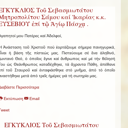
ΕΓΚΥΚΛΙΟΣ Τοῦ Σεβασμιωτάτου
Μητροπολίτου Σάμου καί Ἰκαρίας κ.κ.
ΕΥΣΕΒΙΟΥ ἐπί τῷ Ἁγίῳ Πάσχᾳ .
Ἀγαπητοί μου Πατέρες καί Ἀδελφοί,
Ἡ Ἀνάσταση τοῦ Χριστοῦ πού ἑορτάζουμε σήμερα πανηγυρικά,
εἶναι ἡ βάση τῆς πίστεώς μας. Πιστεύουμε σέ ἕνα ἀληθινό,
ζωντανό Θεό, ὁ ὁποῖος ἔγινε καί ἄνθρωπος καί μέ τήν θέλησή
Του ὡς Θεάνθρωπος καταδέχθηκε, τά ἄχραντα Πάθη, ἀπέθανε
ἐπί τοῦ Σταυροῦ καί ἐνταφιάσθηκε στό μνῆμα, ἀπό τό ὁποῖο
ἀναστήθηκε μετά ἀπό τρεῖς ἡμέρες γιά τή σωτηρία μας.
Διαβάστε Περισσότερα
Εκτύπωση
Email
Tweet
ΕΓΚΥΚΛΙΟΣ Τοῦ Σεβασμιωτάτου