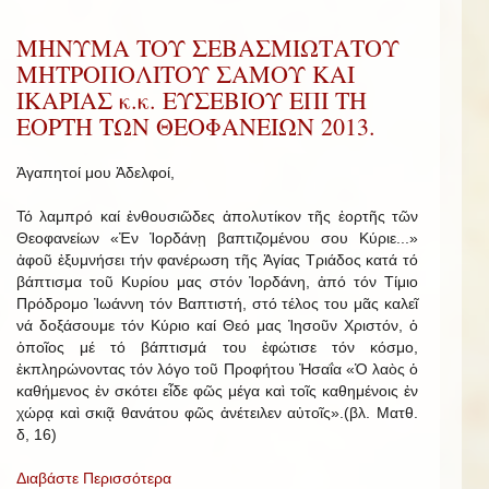
ΜΗΝΥΜΑ ΤΟΥ ΣΕΒΑΣΜΙΩΤΑΤΟΥ
ΜΗΤΡΟΠΟΛΙΤΟΥ ΣΑΜΟΥ ΚΑΙ
ΙΚΑΡΙΑΣ κ.κ. ΕΥΣΕΒΙΟΥ ΕΠΙ ΤΗ
ΕΟΡΤΗ ΤΩΝ ΘΕΟΦΑΝΕΙΩΝ 2013.
Ἀγαπητοί μου Ἀδελφοί,
Τό λαμπρό καί ἐνθουσιῶδες ἀπολυτίκον τῆς ἑορτῆς τῶν
Θεοφανείων «Ἐν Ἰορδάνῃ βαπτιζομένου σου Κύριε...»
ἀφοῦ ἐξυμνήσει τήν φανέρωση τῆς Ἁγίας Τριάδος κατά τό
βάπτισμα τοῦ Κυρίου μας στόν Ἰορδάνη, ἀπό τόν Τίμιο
Πρόδρομο Ἰωάννη τόν Βαπτιστή, στό τέλος του μᾶς καλεῖ
νά δοξάσουμε τόν Κύριο καί Θεό μας Ἰησοῦν Χριστόν, ὁ
ὁποῖος μέ τό βάπτισμά του ἐφώτισε τόν κόσμο,
ἐκπληρώνοντας τόν λόγο τοῦ Προφήτου Ἠσαΐα «Ὁ λαὸς ὁ
καθήμενος ἐν σκότει εἶδε φῶς μέγα καὶ τοῖς καθημένοις ἐν
χώρᾳ καὶ σκιᾷ θανάτου φῶς ἀνέτειλεν αὐτοῖς».(βλ. Ματθ.
δ, 16)
Διαβάστε Περισσότερα