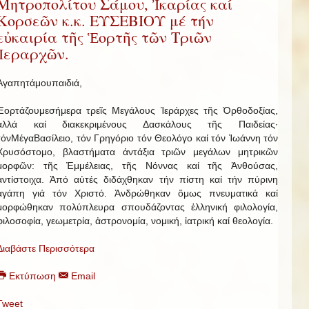
Μητροπολίτου Σάμου, Ἰκαρίας καί
Κορσεῶν κ.κ. ΕΥΣΕΒΙΟΥ μέ τήν
εὐκαιρία τῆς Ἑορτῆς τῶν Τριῶν
Ἱεραρχῶν.
Ἀγαπητάμουπαιδιά,
Ἑορτάζουμεσήμερα τρεῖς Μεγάλους Ἱεράρχες τῆς Ὀρθοδοξίας,
ἀλλά καί διακεκριμένους Δασκάλους τῆς Παιδείας·
τόνΜέγαΒασίλειο, τόν Γρηγόριο τόν Θεολόγο καί τόν Ἰωάννη τόν
Χρυσόστομο, βλαστήματα ἀντάξια τριῶν μεγάλων μητρικῶν
μορφῶν: τῆς Ἐμμέλειας, τῆς Νόννας καί τῆς Ἀνθούσας,
ἀντίστοιχα. Ἀπό αὐτές διδάχθηκαν τήν πίστη καί τήν πύρινη
ἀγάπη γιά τόν Χριστό. Ἀνδρώθηκαν ὅμως πνευματικά καί
μορφώθηκαν πολύπλευρα σπουδάζοντας ἑλληνική φιλολογία,
φιλοσοφία, γεωμετρία, ἀστρονομία, νομική, ἰατρική καί θεολογία.
Διαβάστε Περισσότερα
Εκτύπωση
Email
Tweet