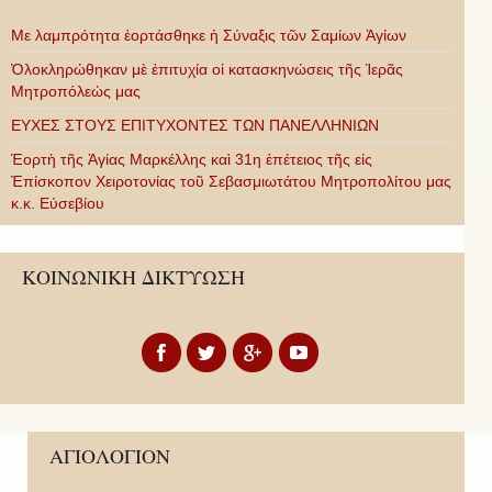
Με λαμπρότητα ἑορτάσθηκε ἡ Σύναξις τῶν Σαμίων Ἁγίων
Ὁλοκληρώθηκαν μὲ ἐπιτυχία οἱ κατασκηνώσεις τῆς Ἱερᾶς
Μητροπόλεώς μας
ΕΥΧΕΣ ΣΤΟΥΣ ΕΠΙΤΥΧΟΝΤΕΣ ΤΩΝ ΠΑΝΕΛΛΗΝΙΩΝ
Ἑορτὴ τῆς Ἁγίας Μαρκέλλης καὶ 31η ἐπέτειος τῆς εἰς
Ἐπίσκοπον Χειροτονίας τοῦ Σεβασμιωτάτου Μητροπολίτου μας
κ.κ. Εὐσεβίου
ΚΟΙΝΩΝΙΚΗ ΔΙΚΤΥΩΣΗ
ΑΓΙΟΛΟΓΙΟΝ