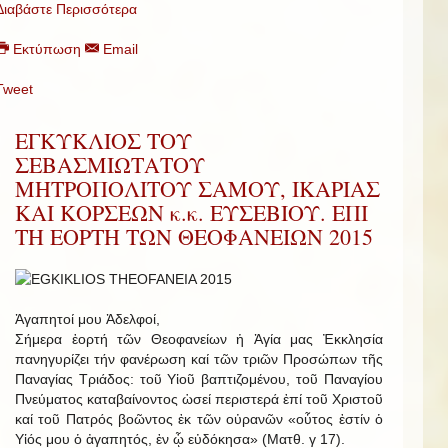
Διαβάστε Περισσότερα
Εκτύπωση
Email
Tweet
ΕΓΚΥΚΛΙΟΣ ΤΟΥ
ΣΕΒΑΣΜΙΩΤΑΤΟΥ
ΜΗΤΡΟΠΟΛΙΤΟΥ ΣΑΜΟΥ, ΙΚΑΡΙΑΣ
ΚΑΙ ΚΟΡΣΕΩΝ κ.κ. ΕΥΣΕΒΙΟΥ. ΕΠΙ
ΤΗ ΕΟΡΤΗ ΤΩΝ ΘΕΟΦΑΝΕΙΩΝ 2015
Ἀγαπητοί μου Ἀδελφοί,
Σήμερα ἑορτή τῶν Θεοφανείων ἡ Ἁγία μας Ἐκκλησία
πανηγυρίζει τήν φανέρωση καί τῶν τριῶν Προσώπων τῆς
Παναγίας Τριάδος: τοῦ Υἱοῦ βαπτιζομένου, τοῦ Παναγίου
Πνεύματος καταβαίνοντος ὡσεί περιστερά ἐπί τοῦ Χριστοῦ
καί τοῦ Πατρός βοῶντος ἐκ τῶν οὐρανῶν «οὗτος ἐστίν ὁ
Υἱός μου ὁ ἀγαπητός, ἐν ᾧ εὐδόκησα» (Ματθ. γ 17).