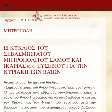
Αρχική
ΜΗΤΡΟΠΟΛΗ
ΜΗΤΡΟΠΟΛΗ
ΕΓΚΥΚΛΙΟΣ ΤΟΥ
ΣΕΒΑΣΜΙΩΤΑΤΟΥ
ΜΗΤΡΟΠΟΛΙΤΟΥ ΣΑΜΟΥ ΚΑΙ
ΙΚΑΡΙΑΣ κ.κ. ΕΥΣΕΒΙΟΥ ΓΙΑ ΤΗΝ
ΚΥΡΙΑΚΗ ΤΩΝ ΒΑΪΩΝ
Ἀγαπητοί μου Πατέρες καί Ἀδελφοί,
«Σήμερον ἡ χάρις τοῦ Ἁγίου Πνεύματος ἡμᾶς συνήγαγεν».
Ὅπως ψάλλουμε ἀπό χθές, μᾶς συγκέντρωσε σήμερα ἡ
χάρις τοῦ Ἁγίου Πνεύματος γιά νά ὑποδεχθοῦμε κι ἐφέτος
τόν Χριστό, ὡς τόν Νικητή τοῦ θανάτου, μετά τήν
θαυμαστή ἀνάσταση τοῦ τετραημέρου νεκροῦ Λαζάρου.