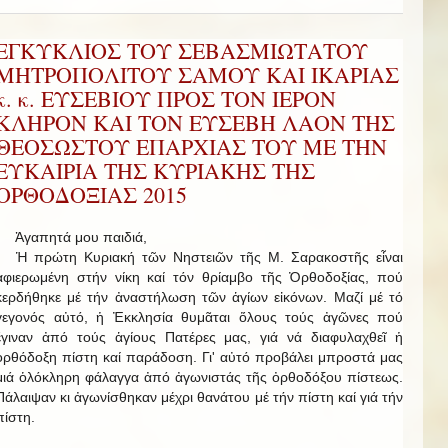
ΕΓΚΥΚΛΙΟΣ ΤΟΥ ΣΕΒΑΣΜΙΩΤΑΤΟΥ
ΜΗΤΡΟΠΟΛΙΤΟΥ ΣΑΜΟΥ ΚΑΙ ΙΚΑΡΙΑΣ
κ. κ. ΕΥΣΕΒΙΟΥ ΠΡΟΣ ΤΟΝ ΙΕΡΟΝ
ΚΛΗΡΟΝ ΚΑΙ ΤΟΝ ΕΥΣΕΒΗ ΛΑΟΝ ΤΗΣ
ΘΕΟΣΩΣΤΟΥ ΕΠΑΡΧΙΑΣ ΤΟΥ ΜΕ ΤΗΝ
ΕΥΚΑΙΡΙΑ ΤΗΣ ΚΥΡΙΑΚΗΣ ΤΗΣ
ΟΡΘΟΔΟΞΙΑΣ 2015
Ἀγαπητά μου παιδιά,
Ἡ πρώτη Κυριακή τῶν Νηστειῶν τῆς Μ. Σαρακοστῆς εἶναι
ἀφιερωμένη στήν νίκη καί τόν θρίαμβο τῆς Ὀρθοδοξίας, πού
κερδήθηκε μέ τήν ἀναστήλωση τῶν ἁγίων εἰκόνων. Μαζί μέ τό
γεγονός αὐτό, ἡ Ἐκκλησία θυμᾶται ὅλους τούς ἀγῶνες πού
ἔγιναν ἀπό τούς ἁγίους Πατέρες μας, γιά νά διαφυλαχθεῖ ἡ
ὀρθόδοξη πίστη καί παράδοση. Γι' αὐτό προβάλει μπροστά μας
μιά ὁλόκληρη φάλαγγα ἀπό ἀγωνιστάς τῆς ὀρθοδόξου πίστεως.
Πάλαιψαν κι ἀγωνίσθηκαν μέχρι θανάτου μέ τήν πίστη καί γιά τήν
πίστη.