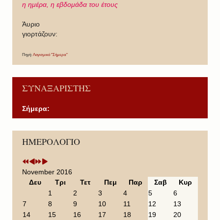
η ημέρα,
η εβδομάδα του έτους
Άυριο
γιορτάζουν:
Πηγή:
Λογισμικό "Σήμερα"
ΣΥΝΑΞΑΡΙΣΤΗΣ
Σήμερα:
P
P
N
N
ΗΜΕΡΟΛΟΓΙΟ
r
r
e
e
e
e
x
x
v
v
t
t
i
i
Y
M
November 2016
o
o
e
o
Δευ
Τρι
Τετ
Πεμ
Παρ
Σαβ
Κυρ
u
u
a
n
1
2
3
4
5
6
s
s
r
t
7
8
9
10
11
12
13
Y
M
h
14
15
16
17
18
19
20
e
o