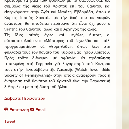
Κρατοῦμε τά βαΐα τῶν φοινίκων μέ τά δαφνόφυλλα, ὡς
σύμβολα τῆς νίκης τοῦ Χριστοῦ ἐπί τοῦ θανάτου καί
εἰσερχόμαστε στήν Ἁγία καί Μεγάλη Ἑβδομάδα, ὅπου ὁ
Κύριος Ἰησοῦς Χριστός μέ τήν δική του ἐκ νεκρῶν
ἀνάσταση θά ἀποδείξει περίτρανα ὅτι εἶναι ὄχι μόνο ὁ
νικητής τοῦ θανάτου, ἀλλά καί ὁ Ἀρχηγός τῆς ζωῆς.
Τίς ἴδιες αὐτές ἅγιες καί μεγάλες ἡμέρες οἱ
αὐτοαποκαλούμενοι «Μάρτυρες τοῦ Ἱεχωβᾶ» καί πάλι
προγραμματίζουν νά «θυμηθοῦν», ὅπως λένε στά
φυλλάδιά τους τόν θάνατο τοῦ Κυρίου μας Ἰησοῦ Χριστοῦ.
Πρός τοῦτο διένειμαν μέ ἀφθονία μία πρόσκληση
-τυπωμένη στή Γερμανία γιά λογαριασμό τοῦ Κέντρου
τους στήν Πενσυλβάνια τῆς Ἀμερικῆς (Watch Tower Bible
Society of Pennsylvania)- στήν ὁποία ἀναφέρουν πώς ἡ
ἀνάμνηση τοῦ θανάτου τοῦ Χριστοῦ εἶναι τήν Παρασκευή
3 Ἀπριλίου μετά τή δύση τοῦ ἡλίου.
Διαβάστε Περισσότερα
Εκτύπωση
Email
Tweet