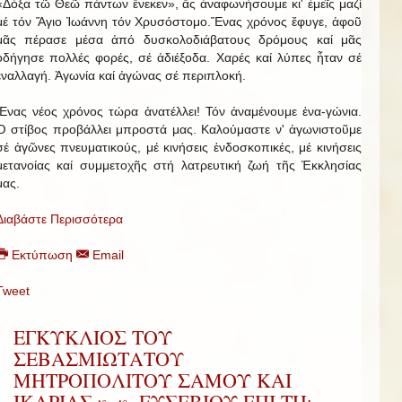
«Δόξα τῶ Θεῶ πάντων ἕνεκεν», ἄς ἀναφωνήσουμε κι' ἐμεῖς μαζί
μέ τόν Ἅγιο Ἰωάννη τόν Χρυσόστομο.Ἕνας χρόνος ἔφυγε, ἀφοῦ
μᾶς πέρασε μέσα ἀπό δυσκολοδιάβατους δρόμους καί μᾶς
ὁδήγησε πολλές φορές, σέ ἀδιέξοδα. Χαρές καί λύπες ἦταν σέ
ἐναλλαγή. Ἀγωνία καί ἀγώνας σέ περιπλοκή.
Ἕνας νέος χρόνος τώρα ἀνατέλλει! Τόν ἀναμένουμε ἐνα-γώνια.
Ὁ στίβος προβάλλει μπροστά μας. Καλούμαστε ν' ἀγωνιστοῦμε
σέ ἀγῶνες πνευματικούς, μέ κινήσεις ἐνδοσκοπικές, μέ κινήσεις
μετανοίας καί συμμετοχῆς στή λατρευτική ζωή τῆς Ἐκκλησίας
μας.
Διαβάστε Περισσότερα
Εκτύπωση
Email
Tweet
ΕΓΚΥΚΛΙΟΣ ΤΟΥ
ΣΕΒΑΣΜΙΩΤΑΤΟΥ
ΜΗΤΡΟΠΟΛΙΤΟΥ ΣΑΜΟΥ ΚΑΙ
ΙΚΑΡΙΑΣ κ. κ. ΕΥΣΕΒΙΟΥ ΕΠΙ ΤΗι