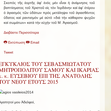
Σκοπός τῆς ἑορτῆς ἀφ' ἑνός μέν εἶναι ἡ ἀνάμνησις τοῦ
βαπτίσματος τοῦ Χριστοῦ εἰς τόν Ἰορδάνην καί ἀφ' ἑτέρου
ὁ ἁγιασμός τῶν ὑδάτων πρός μετάληψιν τοῦ ἁγιασθέντος
ὕδατος καί ραντισμόν μέ αὐτό «διά τήν κάθαρσιν ψυχῶν
καί σωμάτων» κατά τήν εὐχήν τοῦ Μ. Ἁγιασμοῦ.
Διαβάστε Περισσότερα
Εκτύπωση
Email
Tweet
ΕΓΚΥΚΛΙΟΣ ΤΟΥ ΣΕΒΑΣΜΙΩΤΑΤΟΥ
ΜΗΤΡΟΠΟΛΙΤΟΥ ΣΑΜΟΥ ΚΑΙ ΙΚΑΡΙΑΣ
κ. κ. ΕΥΣΕΒΙΟΥ ΕΠΙ ΤΗΣ ΑΝΑΤΟΛΗΣ
ΤΟΥ ΝΕΟΥ ΕΤΟΥΣ 2015
Ἀγαπητοί μου Ἀδελφοί,