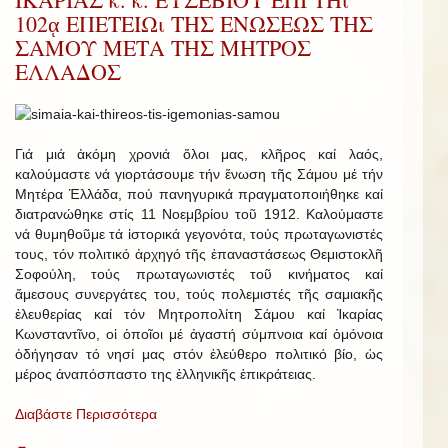
102ᾳ ΕΠΕΤΕΙΩι ΤΗΣ ΕΝΩΣΕΩΣ ΤΗΣ
ΣΑΜΟΥ ΜΕΤΑ ΤΗΣ ΜΗΤΡΟΣ
ΕΛΛΑΔΟΣ
Γιά μιά ἀκόμη χρονιά ὅλοι μας, κλῆρος καί λαός,
καλούμαστε νά γιορτάσουμε τήν ἕνωση τῆς Σάμου μέ τήν
Μητέρα Ἑλλάδα, πού πανηγυρικά πραγματοποιήθηκε καί
διατρανώθηκε στίς 11 Νοεμβρίου τοῦ 1912. Καλούμαστε
νά θυμηθοῦμε τά ἱστορικά γεγονότα, τούς πρωταγωνιστές
τους, τόν πολιτικό ἀρχηγό τῆς ἐπαναστάσεως Θεμιστοκλῆ
Σοφούλη, τούς πρωταγωνιστές τοῦ κινήματος καί
ἄμεσους συνεργάτες του, τούς πολεμιστές τῆς σαμιακῆς
ἐλευθερίας καί τόν Μητροπολίτη Σάμου καί Ἰκαρίας
Κωνσταντῖνο, οἱ ὁποῖοι μέ ἀγαστή σύμπνοια καί ὁμόνοια
ὁδήγησαν τό νησί μας στόν ἐλεύθερο πολιτικό βίο, ὡς
μέρος ἀναπόσπαστο της ἑλληνικῆς ἐπικράτειας.
Διαβάστε Περισσότερα