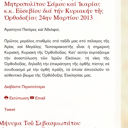
Μητροπολίτου Σάμου καί Ἰκαρίας
κ.κ. Εὐσεβίου διά τήν Κυριακήν τῆς
Ὀρθοδοξίας 24ην Μαρτίου 2013
Ἀγαπητοί Πατέρες καί Ἀδελφοί,
Πρῶτος μεγάλος σταθμός στό ταξίδι μας στό πέλαγος τῆς
Ἁγίας καί Μεγάλης Τεσσαρακοστῆς εἶναι ἡ σημερινή
Κυριακή, Κυριακή τῆς Ὀρθοδοξίας. Κατ' αὐτήν ἑορτάζουμε
τήν ἀναστύλωση τῶν Ἱερῶν Εἰκόνων, τή νίκη τῆς
Ὀρθοδοξίας, δηλαδή τήν ἐπικράτηση τῆς ὀρθῆς πίστης σέ
συνδυασμό μέ τήν ὀρθή πράξη, τά ὁποία ἀποτελοῦν τό
αὐθεντικό βίωμα τῆς Ὀρθόδοξης Ἐκκλησίας μας.
Διαβάστε Περισσότερα
Εκτύπωση
Email
Tweet
Μήνυμα Τοῦ Σεβασμιωτάτου