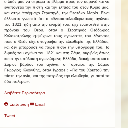
ο λαός μας να στρέφει το βλέμμα προς τον ουρανό και να
εναποθέτει την πίστη και την ελπίδα του στον Κύριό μας,
και στην Υπέρμαχο Στρατηγό, την Θεοτόκο Μαρία. Είναι
άλλωστε γνωστό ότι ο εθνικοαπελευθερωτικός αγώνας
του 1821, ήδη από την έναρξή του, είχε εναποτεθεί στην
πρόνοια του Θεού, όταν ο Στρατηγός Θεόδωρος
Κολοκοτρώνης εμψύχωνε τους αγωνιστές του λέγοντας
πως ο Θεός είχε υπογράψει την ελευθερία της Ελλάδος,
και δεν μπορούσε να πάρει πίσω την υπογραφή του. Το
διφυές του αγώνα του 1821 και στη Σάμο, ακριβώς όπως
και στην υπόλοιπη αγωνιζόμενη Ελλάδα, διακήρυσσε και ο
Σάμιος βάρδος του αγώνα, ο Τυρταίος της Σάμου
Γεώργιος Κλεάνθης, όταν έγραφε : «Για του Χριστού την
πίστη την αγία, και της πατρίδος την ελευθερία, γι' αυτά τα
δύο πολεμώ».
Διαβάστε Περισσότερα
Εκτύπωση
Email
Tweet