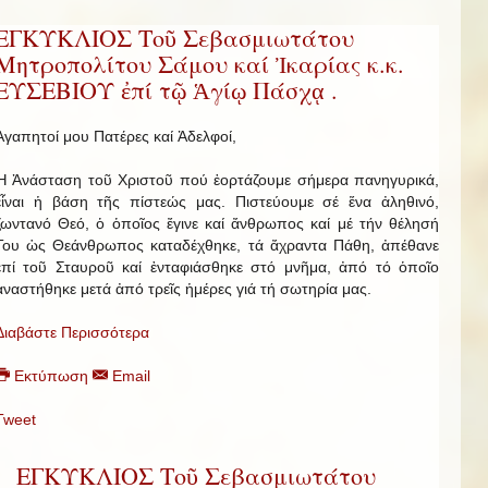
ΕΓΚΥΚΛΙΟΣ Τοῦ Σεβασμιωτάτου
Μητροπολίτου Σάμου καί Ἰκαρίας κ.κ.
ΕΥΣΕΒΙΟΥ ἐπί τῷ Ἁγίῳ Πάσχᾳ .
Ἀγαπητοί μου Πατέρες καί Ἀδελφοί,
Ἡ Ἀνάσταση τοῦ Χριστοῦ πού ἑορτάζουμε σήμερα πανηγυρικά,
εἶναι ἡ βάση τῆς πίστεώς μας. Πιστεύουμε σέ ἕνα ἀληθινό,
ζωντανό Θεό, ὁ ὁποῖος ἔγινε καί ἄνθρωπος καί μέ τήν θέλησή
Του ὡς Θεάνθρωπος καταδέχθηκε, τά ἄχραντα Πάθη, ἀπέθανε
ἐπί τοῦ Σταυροῦ καί ἐνταφιάσθηκε στό μνῆμα, ἀπό τό ὁποῖο
ἀναστήθηκε μετά ἀπό τρεῖς ἡμέρες γιά τή σωτηρία μας.
Διαβάστε Περισσότερα
Εκτύπωση
Email
Tweet
ΕΓΚΥΚΛΙΟΣ Τοῦ Σεβασμιωτάτου