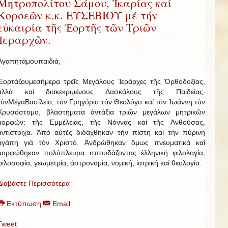
Μητροπολίτου Σάμου, Ἰκαρίας καί
Κορσεῶν κ.κ. ΕΥΣΕΒΙΟΥ μέ τήν
εὐκαιρία τῆς Ἑορτῆς τῶν Τριῶν
Ἱεραρχῶν.
Ἀγαπητάμουπαιδιά,
Ἑορτάζουμεσήμερα τρεῖς Μεγάλους Ἱεράρχες τῆς Ὀρθοδοξίας,
ἀλλά καί διακεκριμένους Δασκάλους τῆς Παιδείας·
τόνΜέγαΒασίλειο, τόν Γρηγόριο τόν Θεολόγο καί τόν Ἰωάννη τόν
Χρυσόστομο, βλαστήματα ἀντάξια τριῶν μεγάλων μητρικῶν
μορφῶν: τῆς Ἐμμέλειας, τῆς Νόννας καί τῆς Ἀνθούσας,
ἀντίστοιχα. Ἀπό αὐτές διδάχθηκαν τήν πίστη καί τήν πύρινη
ἀγάπη γιά τόν Χριστό. Ἀνδρώθηκαν ὅμως πνευματικά καί
μορφώθηκαν πολύπλευρα σπουδάζοντας ἑλληνική φιλολογία,
φιλοσοφία, γεωμετρία, ἀστρονομία, νομική, ἰατρική καί θεολογία.
Διαβάστε Περισσότερα
Εκτύπωση
Email
Tweet