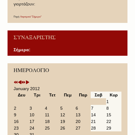
γιορτάζουν:
Πηγή:
Λογισμικό "Σήμερα"
ΣΥΝΑΞΑΡΙΣΤΗΣ
Σήμερα:
P
P
N
N
ΗΜΕΡΟΛΟΓΙΟ
r
r
e
e
e
e
x
x
v
v
t
t
i
i
Y
M
January 2012
o
o
e
o
Δευ
Τρι
Τετ
Πεμ
Παρ
Σαβ
Κυρ
u
u
a
n
1
s
s
r
t
2
3
4
5
6
7
8
Y
M
h
9
10
11
12
13
14
15
e
o
16
17
18
19
20
21
22
a
n
23
24
25
26
27
28
29
r
t
30
31