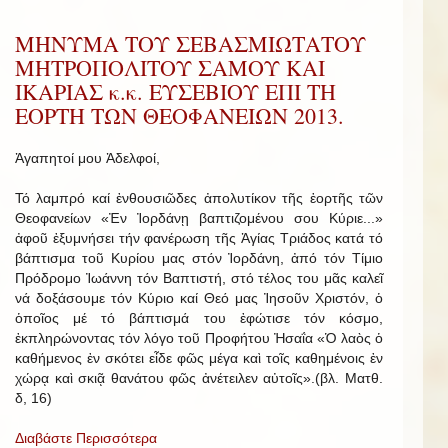
ΜΗΝΥΜΑ ΤΟΥ ΣΕΒΑΣΜΙΩΤΑΤΟΥ
ΜΗΤΡΟΠΟΛΙΤΟΥ ΣΑΜΟΥ ΚΑΙ
ΙΚΑΡΙΑΣ κ.κ. ΕΥΣΕΒΙΟΥ ΕΠΙ ΤΗ
ΕΟΡΤΗ ΤΩΝ ΘΕΟΦΑΝΕΙΩΝ 2013.
Ἀγαπητοί μου Ἀδελφοί,
Τό λαμπρό καί ἐνθουσιῶδες ἀπολυτίκον τῆς ἑορτῆς τῶν
Θεοφανείων «Ἐν Ἰορδάνῃ βαπτιζομένου σου Κύριε...»
ἀφοῦ ἐξυμνήσει τήν φανέρωση τῆς Ἁγίας Τριάδος κατά τό
βάπτισμα τοῦ Κυρίου μας στόν Ἰορδάνη, ἀπό τόν Τίμιο
Πρόδρομο Ἰωάννη τόν Βαπτιστή, στό τέλος του μᾶς καλεῖ
νά δοξάσουμε τόν Κύριο καί Θεό μας Ἰησοῦν Χριστόν, ὁ
ὁποῖος μέ τό βάπτισμά του ἐφώτισε τόν κόσμο,
ἐκπληρώνοντας τόν λόγο τοῦ Προφήτου Ἠσαΐα «Ὁ λαὸς ὁ
καθήμενος ἐν σκότει εἶδε φῶς μέγα καὶ τοῖς καθημένοις ἐν
χώρᾳ καὶ σκιᾷ θανάτου φῶς ἀνέτειλεν αὐτοῖς».(βλ. Ματθ.
δ, 16)
Διαβάστε Περισσότερα