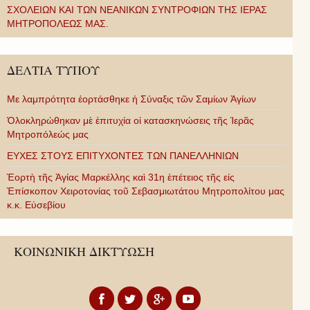
ΣΧΟΛΕΙΩΝ ΚΑΙ ΤΩΝ ΝΕΑΝΙΚΩΝ ΣΥΝΤΡΟΦΙΩΝ ΤΗΣ ΙΕΡΑΣ
ΜΗΤΡΟΠΟΛΕΩΣ ΜΑΣ.
ΔΕΛΤΙΑ ΤΥΠΟΥ
Με λαμπρότητα ἑορτάσθηκε ἡ Σύναξις τῶν Σαμίων Ἁγίων
Ὁλοκληρώθηκαν μὲ ἐπιτυχία οἱ κατασκηνώσεις τῆς Ἱερᾶς
Μητροπόλεώς μας
ΕΥΧΕΣ ΣΤΟΥΣ ΕΠΙΤΥΧΟΝΤΕΣ ΤΩΝ ΠΑΝΕΛΛΗΝΙΩΝ
Ἑορτὴ τῆς Ἁγίας Μαρκέλλης καὶ 31η ἐπέτειος τῆς εἰς
Ἐπίσκοπον Χειροτονίας τοῦ Σεβασμιωτάτου Μητροπολίτου μας
κ.κ. Εὐσεβίου
ΚΟΙΝΩΝΙΚΗ ΔΙΚΤΥΩΣΗ