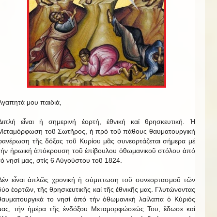
Ἀγαπητά μου παιδιά,
Διπλή εἶναι ἡ σημερινή ἑορτή, ἐθνική καί θρησκευτική. Ἡ
Μεταμόρφωση τοῦ Σωτῆρος, ἡ πρό τοῦ πάθους θαυματουργική
φανέρωση τῆς δόξας τοῦ Κυρίου μᾶς συνεορτάζεται σήμερα μέ
τήν ἡρωική ἀπόκρουση τοῦ ἐπίβουλου ὀθωμανικοῦ στόλου ἀπό
τό νησί μας, στίς 6 Αὐγούστου τοῦ 1824.
Δέν εἶναι ἁπλῶς χρονική ἡ σύμπτωση τοῦ συνεορτασμοῦ τῶν
δύο ἑορτῶν, τῆς θρησκευτικῆς καί τῆς ἐθνικῆς μας. Γλυτώνοντας
θαυματουργικά το νησί ἀπό τήν ὀθωμανική λαίλαπα ὁ Κύριός
μας, τήν ἡμέρα τῆς ἐνδόξου Μεταμορφώσεώς Του, ἔδωσε καί