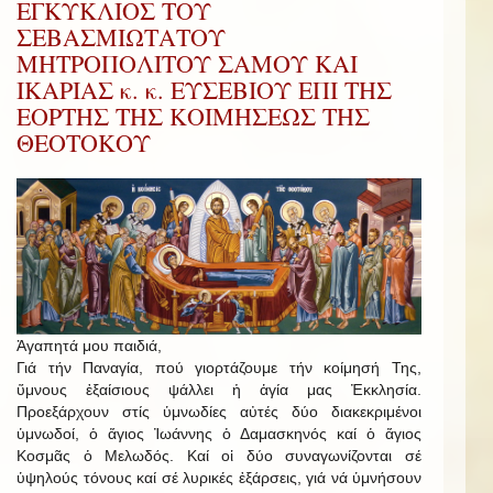
ΕΓΚΥΚΛΙΟΣ ΤΟΥ
ΣΕΒΑΣΜΙΩΤΑΤΟΥ
ΜΗΤΡΟΠΟΛΙΤΟΥ ΣΑΜΟΥ ΚΑΙ
ΙΚΑΡΙΑΣ κ. κ. ΕΥΣΕΒΙΟΥ ΕΠΙ ΤΗΣ
ΕΟΡΤΗΣ ΤΗΣ ΚΟΙΜΗΣΕΩΣ ΤΗΣ
ΘΕΟΤΟΚΟΥ
Ἀγαπητά μου παιδιά,
Γιά τήν Παναγία, πού γιορτάζουμε τήν κοίμησή Της,
ὕμνους ἐξαίσιους ψάλλει ἡ ἁγία μας Ἐκκλησία.
Προεξάρχουν στίς ὑμνωδίες αὐτές δύο διακεκριμένοι
ὑμνωδοί, ὁ ἅγιος Ἰωάννης ὁ Δαμασκηνός καί ὁ ἅγιος
Κοσμᾶς ὁ Μελωδός. Καί οἱ δύο συναγωνίζονται σέ
ὑψηλούς τόνους καί σέ λυρικές ἐξάρσεις, γιά νά ὑμνήσουν