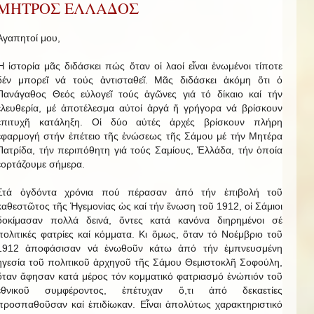
ΜΗΤΡΟΣ ΕΛΛΑΔΟΣ
Ἀγαπητοί μου,
Ἡ ἱστορία μᾶς διδάσκει πώς ὅταν οἱ λαοί εἶναι ἑνωμένοι τίποτε
δέν μπορεῖ νά τούς ἀντισταθεῖ. Μᾶς διδάσκει ἀκόμη ὅτι ὁ
Πανάγαθος Θεός εὐλογεῖ τούς ἀγῶνες γιά τό δίκαιο καί τήν
ἐλευθερία, μέ ἀποτέλεσμα αὐτοί ἀργά ἤ γρήγορα νά βρίσκουν
ἐπιτυχῆ κατάληξη. Οἱ δύο αὐτές ἀρχές βρίσκουν πλήρη
ἐφαρμογή στήν ἐπέτειο τῆς ἑνώσεως τῆς Σάμου μέ τήν Μητέρα
Πατρίδα, τήν περιπόθητη γιά τούς Σαμίους, Ἑλλάδα, τήν ὁποία
ἑορτάζουμε σήμερα.
Στά ὀγδόντα χρόνια πού πέρασαν ἀπό τήν ἐπιβολή τοῦ
καθεστῶτος τῆς Ἡγεμονίας ὡς καί τήν ἕνωση τοῦ 1912, οἱ Σάμιοι
δοκίμασαν πολλά δεινά, ὄντες κατά κανόνα διηρημένοι σέ
πολιτικές φατρίες καί κόμματα. Κι ὅμως, ὅταν τό Νοέμβριο τοῦ
1912 ἀποφάσισαν νά ἑνωθοῦν κάτω ἀπό τήν ἐμπνευσμένη
ἡγεσία τοῦ πολιτικοῦ ἀρχηγοῦ τῆς Σάμου Θεμιστοκλῆ Σοφούλη,
ὅταν ἄφησαν κατά μέρος τόν κομματικό φατριασμό ἐνώπιόν τοῦ
ἐθνικοῦ συμφέροντος, ἐπέτυχαν ὅ,τι ἀπό δεκαετίες
προσπαθοῦσαν καί ἐπιδίωκαν. Εἶναι ἀπολύτως χαρακτηριστικό