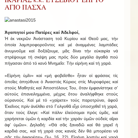
ΑΓΙΟ ΠΑΣΧΑ
Ἀγαπητοί μου Πατέρες καί Ἀδελφοί,
Ἡ ἐκ νεκρῶν Ἀνάσταση τοῦ Κυρίου καί Θεοῦ µας, τήν
ὁποία λαµπροφοροῦντες καί µέ ἀναµµένες λαµπάδες
ἀνυµνοῦµε καί δοξάζουµε, µᾶς δίνει τήν εὐκαιρία νά
στρέψουµε τή σκέψη µας πρός δύο µεγάλα ἀγαθά πού
πήγασαν ἀπό τό κενό Μνηµεῖο: Τήν εἰρήνη καί τή χαρά.
«Εἰρήνη ὑµῖν» καί «µή φοβεῖσθε» ἦταν οἱ φράσεις τίς
ὁποῖες ἀπηύθυνε ὁ Ἀναστάς Κύριος στίς Μυροφόρες καί
στούς Μαθητές καί Ἀποστόλους Του, ὅταν ἐµφανίστηκε σ'
αὐτούς ἐπανειληµµένα, µέχρις ὅτου ἀναλήφθηκε στούς
οὐρανούς. Καί µέ τό «χαίρετε» τούς παροτρύνει, ἀφοῦ
Ἐκεῖνος πρίν ἀνέλθει στό Γολγοθᾶ εἶχε ὑποσχεθεῖ τή χαρά,
ὅταν τούς ἔλεγε: «Καί πάλιν ἐλεύσοµαι πρός ὑµᾶς, καί
χαρήσεται ὑµῶν ἡ καρδία καί τήν χαράν ὑµῶν οὐδείς αἴρει
ἀφ' ὑµῶν». Δηλαδή: «Θά σᾶς ξαναδῶ καί θά χαρεῖ ἡ
καρδιά σας, καί τή χαρά σας κανείς δέν θά µπορέσει νά
σᾶς τήν ἀφαιρέσει» (Ἰω. 16, 22). Εἰρήνη λοιπόν καί χαρά