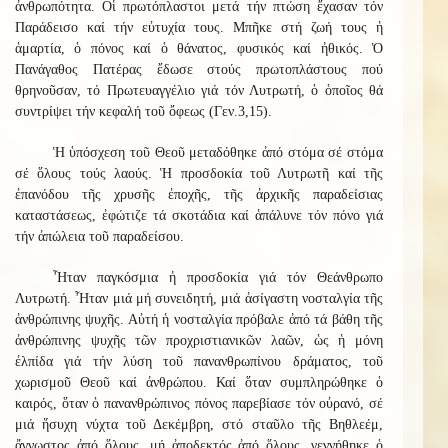
ἀνθρωπότητα. Οἱ πρωτόπλαστοι μετά τήν πτώση ἔχασαν τόν
Παράδεισο καί τήν εὐτυχία τους. Μπῆκε στή ζωή τους ἡ
ἁμαρτία, ὁ πόνος καί ὁ θάνατος, φυσικός καί ἠθικός. Ὁ
Πανάγαθος Πατέρας ἔδωσε στούς πρωτοπλάστους πού
θρηνοῦσαν, τό Πρωτευαγγέλιο γιά τόν Λυτρωτή, ὁ ὁποῖος θά
συντρίψει τήν κεφαλή τοῦ ὄφεως (Γεν.3,15).
Ἡ ὑπόσχεση τοῦ Θεοῦ μεταδόθηκε ἀπό στόμα σέ στόμα
σέ ὅλους τούς λαούς. Ἡ προσδοκία τοῦ Λυτρωτῆ καί τῆς
ἐπανόδου τῆς χρυσῆς ἐποχῆς, τῆς ἀρχικῆς παραδείσιας
καταστάσεως, ἐφώτιζε τά σκοτάδια καί ἁπάλυνε τόν πόνο γιά
τήν ἀπώλεια τοῦ παραδείσου.
Ἦταν παγκόσμια ἡ προσδοκία γιά τόν Θεάνθρωπο
Λυτρωτή. Ἦταν μιά μή συνειδητή, μιά ἀσίγαστη νοσταλγία τῆς
ἀνθρώπινης ψυχῆς. Αὐτή ἡ νοσταλγία πρόβαλε ἀπό τά βάθη τῆς
ἀνθρώπινης ψυχῆς τῶν προχριστιανικῶν λαῶν, ὡς ἡ μόνη
ἐλπίδα γιά τήν λύση τοῦ πανανθρωπίνου δράματος, τοῦ
χωρισμοῦ Θεοῦ καί ἀνθρώπου. Καί ὅταν συμπληρώθηκε ὁ
καιρός, ὅταν ὁ πανανθρώπινος πόνος παρεβίασε τόν οὐρανό, σέ
μιά ἥσυχη νύχτα τοῦ Δεκέμβρη, στό σταῦλο τῆς Βηθλεέμ,
ἄγνωστος ἀπό ὅλους, μή ἀποδεκτός ἀπό ὅλους, γεννήθηκε ὁ