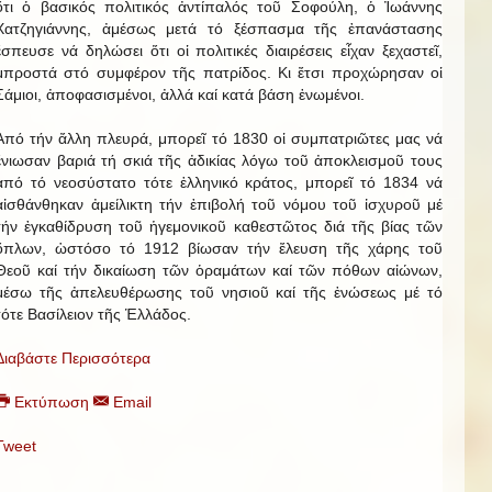
ὅτι ὁ βασικός πολιτικός ἀντίπαλός τοῦ Σοφούλη, ὁ Ἰωάννης
Χατζηγιάννης, ἀμέσως μετά τό ξέσπασμα τῆς ἐπανάστασης
ἔσπευσε νά δηλώσει ὅτι οἱ πολιτικές διαιρέσεις εἶχαν ξεχαστεῖ,
μπροστά στό συμφέρον τῆς πατρίδος. Κι ἔτσι προχώρησαν οἱ
Σάμιοι, ἀποφασισμένοι, ἀλλά καί κατά βάση ἑνωμένοι.
Ἀπό τήν ἄλλη πλευρά, μπορεῖ τό 1830 οἱ συμπατριῶτες μας νά
ἔνιωσαν βαριά τή σκιά τῆς ἀδικίας λόγω τοῦ ἀποκλεισμοῦ τους
ἀπό τό νεοσύστατο τότε ἑλληνικό κράτος, μπορεῖ τό 1834 νά
αἰσθάνθηκαν ἀμείλικτη τήν ἐπιβολή τοῦ νόμου τοῦ ἰσχυροῦ μέ
τήν ἐγκαθίδρυση τοῦ ἡγεμονικοῦ καθεστῶτος διά τῆς βίας τῶν
ὅπλων, ὡστόσο τό 1912 βίωσαν τήν ἔλευση τῆς χάρης τοῦ
Θεοῦ καί τήν δικαίωση τῶν ὁραμάτων καί τῶν πόθων αἰώνων,
μέσω τῆς ἀπελευθέρωσης τοῦ νησιοῦ καί τῆς ἑνώσεως μέ τό
τότε Βασίλειον τῆς Ἑλλάδος.
Διαβάστε Περισσότερα
Εκτύπωση
Email
Tweet