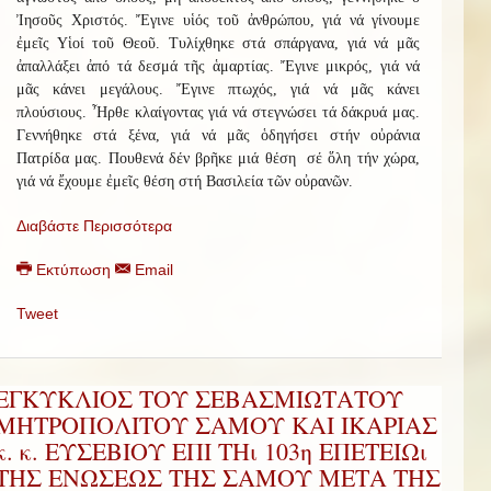
Ἰησοῦς Χριστός. Ἔγινε υἱός τοῦ ἀνθρώπου, γιά νά γίνουμε
ἐμεῖς Υἱοί τοῦ Θεοῦ. Τυλίχθηκε στά σπάργανα, γιά νά μᾶς
ἀπαλλάξει ἀπό τά δεσμά τῆς ἁμαρτίας. Ἔγινε μικρός, γιά νά
μᾶς κάνει μεγάλους. Ἔγινε πτωχός, γιά νά μᾶς κάνει
πλούσιους. Ἦρθε κλαίγοντας γιά νά στεγνώσει τά δάκρυά μας.
Γεννήθηκε στά ξένα, γιά νά μᾶς ὁδηγήσει στήν οὐράνια
Πατρίδα μας. Πουθενά δέν βρῆκε μιά θέση σέ ὅλη τήν χώρα,
γιά νά ἔχουμε ἐμεῖς θέση στή Βασιλεία τῶν οὐρανῶν.
Διαβάστε Περισσότερα
Εκτύπωση
Email
Tweet
ΕΓΚΥΚΛΙΟΣ ΤΟΥ ΣΕΒΑΣΜΙΩΤΑΤΟΥ
ΜΗΤΡΟΠΟΛΙΤΟΥ ΣΑΜΟΥ ΚΑΙ ΙΚΑΡΙΑΣ
κ. κ. ΕΥΣΕΒΙΟΥ ΕΠΙ ΤΗι 103η ΕΠΕΤΕΙΩι
ΤΗΣ ΕΝΩΣΕΩΣ ΤΗΣ ΣΑΜΟΥ ΜΕΤΑ ΤΗΣ