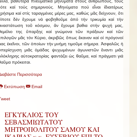
ἄλλα, βαθύτερα πνευματικά μηνύματα στούς ἀνθρώπους, τούς
τότε καί τούς σημερινούς. Μηνύματα πού εἶναι ἰδιαιτέρως
χρήσιμα καί στίς ταραγμένες μέρες μας, καθώς μᾶς δείχνουν, ὅτι
τίποτε δέν ἔχουμε νά φοβηθοῦμε ἀπό τήν τρικυμία καί τήν
ἀναστάτωση τοῦ κόσμου, ἄν ἔχουμε βαθια στήν ψυχή μας,
θεμέλιο της ὕπαρξης καί γνώμονα τῶν πράξεων καί τῶν
ἐπιλογῶν μᾶς τόν Κύριο, ἀκριβῶς ὅπως ἔκαναν καί οἱ πρόγονοί
μας ἐκεῖνοι, τῶν ὁποίων τήν μνήμη τιμοῦμε σήμερα. Ἀσφαλῶς ἡ
ὑπερίσχυση μιᾶς ὁμάδας ψυχωμένων ἀγωνιστῶν ἔναντι μιᾶς
ὁλόκληρης αὐτοκρατορίας φαντάζει ὡς θαῦμα, καί πράγματι γιά
θαῦμα πρόκειται.
Διαβάστε Περισσότερα
Εκτύπωση
Email
Tweet
ΕΓΚΥΚΛΙΟΣ ΤΟY
ΣΕΒΑΣΜΙΩΤAΤΟΥ
ΜΗΤΡΟΠΟΛIΤΟΥ ΣAΜΟΥ ΚΑI
IΚΑΡΙΑΣ κ.κ. ΕΥΣΕΒΙΟΥ EΠI ΤΟ