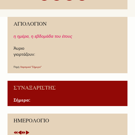
ΑΓΙΟΛΟΓΙΟΝ
η ημέρα,
η εβδομάδα του έτους
Άυριο
γιορτάζουν:
Πηγή:
Λογισμικό "Σήμερα"
ΣΥΝΑΞΑΡΙΣΤΗΣ
Σήμερα:
P
P
N
N
ΗΜΕΡΟΛΟΓΙΟ
r
r
e
e
e
e
x
x
v
v
t
t