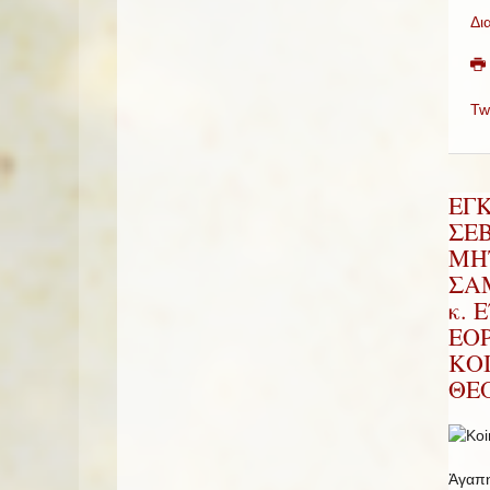
Δι
Tw
ΕΓ
ΣΕ
ΜΗ
ΣΑΜ
κ. 
ΕΟ
ΚΟ
ΘΕ
Ἀγαπη