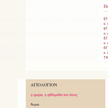
Πε
ΕΓ
κ.
ΕΓ
κ.
ΕΓ
κ.
ΕΓ
κ.
ΤΗ
ΑΓΙΟΛΟΓΙΟΝ
η ημέρα,
η εβδομάδα του έτους
Άυριο