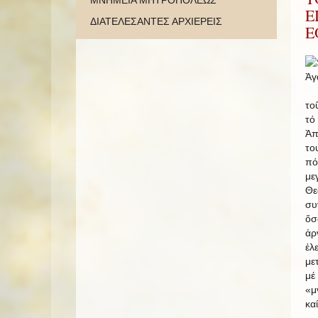
ΜΝΗΜΕΙΑ ΜΗΤΡΟΠΟΛΕΩΣ
Ε
ΔΙΑΤΕΛΕΣΑΝΤΕΣ ΑΡΧΙΕΡΕΙΣ
Ε
Ἀγ
Ὁ 
το
τό
Ἀπ
το
πό
με
Θε
συ
ὅσ
ἀρ
ἐλ
με
μέ
«μ
καί