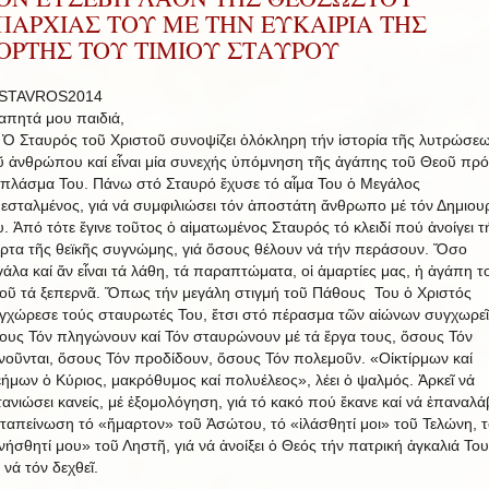
ΠΑΡΧΙΑΣ ΤΟΥ ΜΕ ΤΗΝ ΕΥΚΑΙΡΙΑ ΤΗΣ
ΟΡΤΗΣ ΤΟΥ ΤΙΜΙΟΥ ΣΤΑΥΡΟΥ
απητά μου παιδιά,
Σταυρός τοῦ Χριστοῦ συνοψίζει ὁλόκληρη τήν ἱστορία τῆς λυτρώσε
ῦ ἀνθρώπου καί εἶναι μία συνεχής ὑπόμνηση τῆς ἀγάπης τοῦ Θεοῦ πρό
 πλάσμα Του. Πάνω στό Σταυρό ἔχυσε τό αἷμα Του ὁ Μεγάλος
εσταλμένος, γιά νά συμφιλιώσει τόν ἀποστάτη ἄνθρωπο μέ τόν Δημιου
υ. Ἀπό τότε ἔγινε τοῦτος ὁ αἱματωμένος Σταυρός τό κλειδί πού ἀνοίγει τ
ρτα τῆς θεϊκῆς συγνώμης, γιά ὅσους θέλουν νά τήν περάσουν. Ὅσο
γάλα καί ἄν εἶναι τά λάθη, τά παραπτώματα, οἱ ἁμαρτίες μας, ἡ ἀγάπη τ
οῦ τά ξεπερνᾶ. Ὅπως τήν μεγάλη στιγμή τοῦ Πάθους Του ὁ Χριστός
γχώρεσε τούς σταυρωτές Του, ἔτσι στό πέρασμα τῶν αἰώνων συγχωρεῖ
ους Τόν πληγώνουν καί Τόν σταυρώνουν μέ τά ἔργα τους, ὅσους Τόν
νοῦνται, ὅσους Τόν προδίδουν, ὅσους Τόν πολεμοῦν. «Οἰκτίρμων καί
εήμων ὁ Κύριος, μακρόθυμος καί πολυέλεος», λέει ὁ ψαλμός. Ἀρκεῖ νά
τανιώσει κανείς, μέ ἐξομολόγηση, γιά τό κακό πού ἔκανε καί νά ἐπαναλά
 ταπείνωση τό «ἥμαρτον» τοῦ Ἀσώτου, τό «ἱλάσθητί μοι» τοῦ Τελώνη, τ
νήσθητί μου» τοῦ Ληστῆ, γιά νά ἀνοίξει ὁ Θεός τήν πατρική ἀγκαλιά Του
 νά τόν δεχθεῖ.