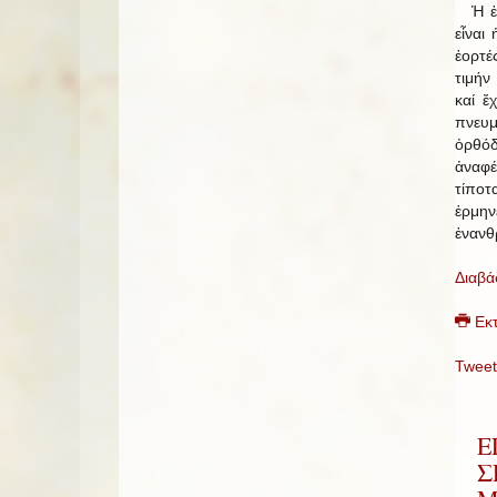
Ἡ ἑο
εἶναι
ἑορτέ
τιμήν
καί ἔ
πνευ
ὀρθό
ἀναφ
τίποτ
ἑρμ
ἐνανθ
Διαβά
Εκ
Tweet
Ε
Σ