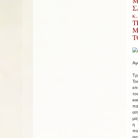
Μ
Σ
κ
Τ
Μ
Τ
Αγ
Τρ
Το
επ
το
κα
π
α
μα
η 
π
α