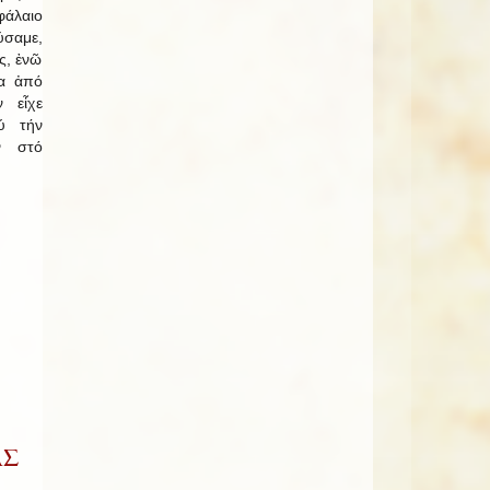
φάλαιο
ύσαμε,
ς, ἐνῶ
κα ἀπό
 εἶχε
ού τήν
ν στό
ΑΣ