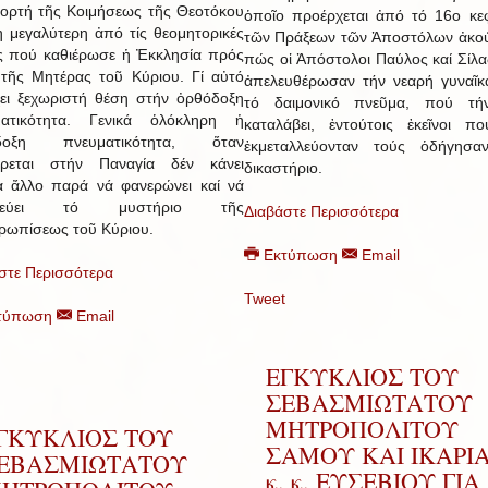
ρτή τῆς Κοιμήσεως τῆς Θεοτόκου
ὁποῖο προέρχεται ἀπό τό 16ο κε
 ἡ μεγαλύτερη ἀπό τίς θεομητορικές
τῶν Πράξεων τῶν Ἀποστόλων ἀκο
ς πού καθιέρωσε ἡ Ἐκκλησία πρός
πώς οἱ Ἀπόστολοι Παύλος καί Σίλα
 τῆς Μητέρας τοῦ Κύριου. Γί αὐτό
ἀπελευθέρωσαν τήν νεαρή γυναῖ
χει ξεχωριστή θέση στήν ὀρθόδοξη
τό δαιμονικό πνεῦμα, πού τήν
ματικότητα. Γενικά ὁλόκληρη ἡ
καταλάβει, ἐντούτοις ἐκεῖνοι π
δοξη πνευματικότητα, ὅταν
ἐκμεταλλεύονταν τούς ὁδήγησα
έρεται στήν Παναγία δέν κάνει
δικαστήριο.
α ἄλλο παρά νά φανερώνει καί νά
ηνεύει τό μυστήριο τῆς
Διαβάστε Περισσότερα
ρωπίσεως τοῦ Κύριου.
Εκτύπωση
Email
στε Περισσότερα
Tweet
τύπωση
Email
ΕΓΚΥΚΛΙΟΣ ΤΟΥ
ΣΕΒΑΣΜΙΩΤΑΤΟΥ
ΜΗΤΡΟΠΟΛΙΤΟΥ
ΓΚΥΚΛΙΟΣ ΤΟΥ
ΣΑΜΟΥ ΚΑΙ ΙΚΑΡΙ
ΕΒΑΣΜΙΩΤΑΤΟΥ
κ. κ. ΕΥΣΕΒΙΟΥ ΓΙΑ