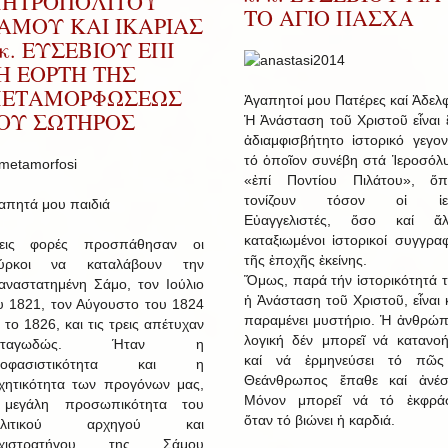
ΗΤΡΟΠΟΛΙΤΟΥ
ΤΟ ΑΓΙΟ ΠΑΣΧΑ
ΑΜΟΥ ΚΑΙ ΙΚΑΡΙΑΣ
.κ. ΕΥΣΕΒΙΟΥ ΕΠΙ
Η ΕΟΡΤΗ ΤΗΣ
ΕΤΑΜΟΡΦΩΣΕΩΣ
Ἀγαπητοί μου Πατέρες καί Ἀδελφ
ΟΥ ΣΩΤΗΡΟΣ
Ἡ Ἀνάσταση τοῦ Χριστοῦ εἶναι 
ἀδιαμφισβήτητο ἱστορικό γεγον
τό ὁποῖον συνέβη στά Ἱεροσόλ
«ἐπί Ποντίου Πιλάτου», ὅ
τονίζουν τόσον οἱ ἱερ
απητά μου παιδιά
Εὐαγγελιστές, ὅσο καί ἄλ
καταξιωμένοι ἱστορικοί συγγραφ
εις φορές προσπάθησαν οι
τῆς ἐποχῆς ἐκείνης.
ύρκοι να καταλάβουν την
Ὅμως, παρά τήν ἱστορικότητά τ
αναστατημένη Σάμο, τον Ιούλιο
ἡ Ἀνάσταση τοῦ Χριστοῦ, εἶναι 
υ 1821, τον Αύγουστο του 1824
παραμένει μυστήριο. Ἡ ἀνθρώπ
ι το 1826, και τις τρεις απέτυχαν
λογική δέν μπορεῖ νά κατανοή
αταγωδώς. Ήταν η
καί νά ἑρμηνεύσει τό πῶ
ποφασιστικότητα και η
Θεάνθρωπος ἔπαθε καί ἀνέσ
χητικότητα των προγόνων μας,
Μόνον μπορεῖ νά τό ἐκφράσ
μεγάλη προσωπικότητα του
ὅταν τό βιώνει ἡ καρδιά.
ολιτικού αρχηγού και
ρχιστρατήγου της Σάμου