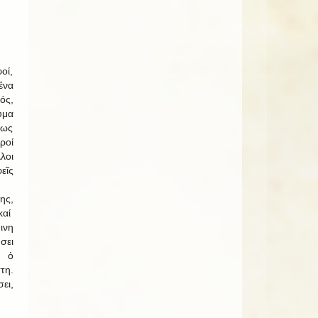
οί,
ἕνα
ός,
υμα
πως
οί
λοι
εῖς
ης,
καί
ινη
σει
ς ὁ
τη.
ει,