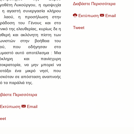
Διαβάστε Περισσότερα
γοθέτη Λυκούργου, η ομοψυχία
ι η αγαστή συνεργασία κλήρου
Εκτύπωση
Email
ι λαού, η προσήλωση στην
ράδοση του Γένους και στο
Tweet
ανικό της ελευθερίας, κυρίως δε η
αθερή και ακλόνητη πίστη των
ωνιστών στην βοήθεια του
εού, που οδήγησαν στο
υμαστό αυτό αποτέλεσμα : Μια
λόκληρη και πανίσχυρη
τοκρατορία, να μην μπορεί να
οτάξει ένα μικρό νησί, που
ισκόταν σε απόσταση αναπνοής
ό τα παράλιά της.
αβάστε Περισσότερα
Εκτύπωση
Email
eet