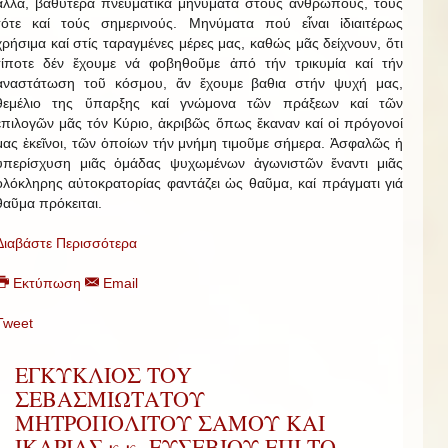
ἄλλα, βαθύτερα πνευματικά μηνύματα στούς ἀνθρώπους, τούς
τότε καί τούς σημερινούς. Μηνύματα πού εἶναι ἰδιαιτέρως
χρήσιμα καί στίς ταραγμένες μέρες μας, καθώς μᾶς δείχνουν, ὅτι
τίποτε δέν ἔχουμε νά φοβηθοῦμε ἀπό τήν τρικυμία καί τήν
ἀναστάτωση τοῦ κόσμου, ἄν ἔχουμε βαθια στήν ψυχή μας,
θεμέλιο της ὕπαρξης καί γνώμονα τῶν πράξεων καί τῶν
ἐπιλογῶν μᾶς τόν Κύριο, ἀκριβῶς ὅπως ἔκαναν καί οἱ πρόγονοί
μας ἐκεῖνοι, τῶν ὁποίων τήν μνήμη τιμοῦμε σήμερα. Ἀσφαλῶς ἡ
ὑπερίσχυση μιᾶς ὁμάδας ψυχωμένων ἀγωνιστῶν ἔναντι μιᾶς
ὁλόκληρης αὐτοκρατορίας φαντάζει ὡς θαῦμα, καί πράγματι γιά
θαῦμα πρόκειται.
Διαβάστε Περισσότερα
Εκτύπωση
Email
Tweet
ΕΓΚΥΚΛΙΟΣ ΤΟY
ΣΕΒΑΣΜΙΩΤAΤΟΥ
ΜΗΤΡΟΠΟΛIΤΟΥ ΣAΜΟΥ ΚΑI
IΚΑΡΙΑΣ κ.κ. ΕΥΣΕΒΙΟΥ EΠI ΤΟ