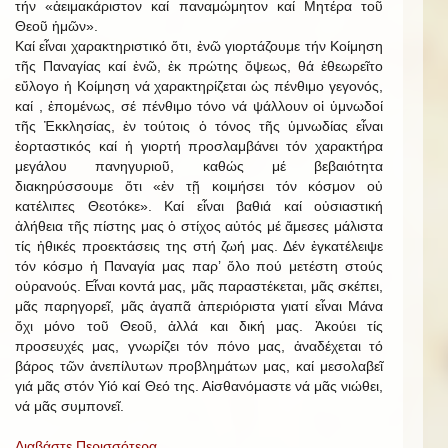
τήν «ἀειμακάριστον καί παναμώμητον καί Μητέρα τοῦ
Θεοῦ ἡμῶν».
Καί εἶναι χαρακτηριστικό ὅτι, ἐνῶ γιορτάζουμε τήν Κοίμηση
τῆς Παναγίας καί ἐνῶ, ἐκ πρώτης ὄψεως, θά ἐθεωρεῖτο
εὔλογο ἡ Κοίμηση νά χαρακτηρίζεται ὡς πένθιμο γεγονός,
καί , ἑπομένως, σέ πένθιμο τόνο νά ψάλλουν οἱ ὑμνωδοί
τῆς Ἐκκλησίας, ἐν τούτοις ὁ τόνος τῆς ὑμνωδίας εἶναι
ἑορταστικός καί ἡ γιορτή προσλαμβάνει τόν χαρακτήρα
μεγάλου πανηγυριοῦ, καθώς μέ βεβαιότητα
διακηρύσσουμε ὅτι «ἐν τῇ κοιμήσει τόν κόσμον οὐ
κατέλιπες Θεοτόκε». Καί εἶναι βαθιά καί οὐσιαστική
ἀλήθεια τῆς πίστης μας ὁ στίχος αὐτός μέ ἄμεσες μάλιστα
τίς ἠθικές προεκτάσεις της στή ζωή μας. Δέν ἐγκατέλειψε
τόν κόσμο ἡ Παναγία μας παρ’ ὅλο πού μετέστη στούς
οὐρανούς. Εἶναι κοντά μας, μᾶς παραστέκεται, μᾶς σκέπει,
μᾶς παρηγορεῖ, μᾶς ἀγαπᾶ ἀπεριόριστα γιατί εἶναι Μάνα
ὄχι μόνο τοῦ Θεοῦ, ἀλλά και δική μας. Ἀκούει τίς
προσευχές μας, γνωρίζει τόν πόνο μας, ἀναδέχεται τό
βάρος τῶν ἀνεπίλυτων προβλημάτων μας, καί μεσολαβεῖ
γιά μᾶς στόν Υἱό καί Θεό της. Αἰσθανόμαστε νά μᾶς νιώθει,
νά μᾶς συμπονεῖ.
Διαβάστε Περισσότερα