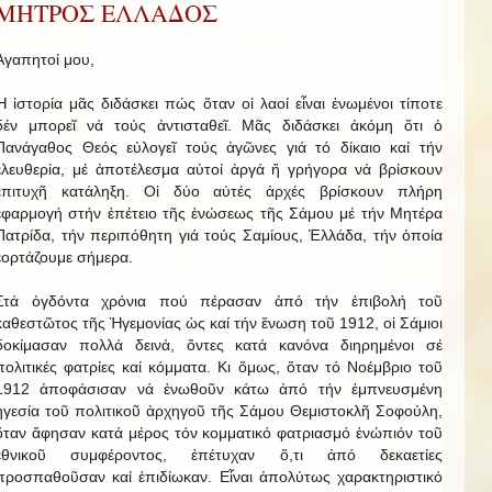
ΜΗΤΡΟΣ ΕΛΛΑΔΟΣ
Ἀγαπητοί μου,
Ἡ ἱστορία μᾶς διδάσκει πώς ὅταν οἱ λαοί εἶναι ἑνωμένοι τίποτε
δέν μπορεῖ νά τούς ἀντισταθεῖ. Μᾶς διδάσκει ἀκόμη ὅτι ὁ
Πανάγαθος Θεός εὐλογεῖ τούς ἀγῶνες γιά τό δίκαιο καί τήν
ἐλευθερία, μέ ἀποτέλεσμα αὐτοί ἀργά ἤ γρήγορα νά βρίσκουν
ἐπιτυχῆ κατάληξη. Οἱ δύο αὐτές ἀρχές βρίσκουν πλήρη
ἐφαρμογή στήν ἐπέτειο τῆς ἑνώσεως τῆς Σάμου μέ τήν Μητέρα
Πατρίδα, τήν περιπόθητη γιά τούς Σαμίους, Ἑλλάδα, τήν ὁποία
ἑορτάζουμε σήμερα.
Στά ὀγδόντα χρόνια πού πέρασαν ἀπό τήν ἐπιβολή τοῦ
καθεστῶτος τῆς Ἡγεμονίας ὡς καί τήν ἕνωση τοῦ 1912, οἱ Σάμιοι
δοκίμασαν πολλά δεινά, ὄντες κατά κανόνα διηρημένοι σέ
πολιτικές φατρίες καί κόμματα. Κι ὅμως, ὅταν τό Νοέμβριο τοῦ
1912 ἀποφάσισαν νά ἑνωθοῦν κάτω ἀπό τήν ἐμπνευσμένη
ἡγεσία τοῦ πολιτικοῦ ἀρχηγοῦ τῆς Σάμου Θεμιστοκλῆ Σοφούλη,
ὅταν ἄφησαν κατά μέρος τόν κομματικό φατριασμό ἐνώπιόν τοῦ
ἐθνικοῦ συμφέροντος, ἐπέτυχαν ὅ,τι ἀπό δεκαετίες
προσπαθοῦσαν καί ἐπιδίωκαν. Εἶναι ἀπολύτως χαρακτηριστικό