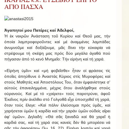
ΑΓΙΟ ΠΑΣΧΑ
Ἀγαπητοί μου Πατέρες καί Ἀδελφοί,
Ἡ ἐκ νεκρῶν Ἀνάσταση τοῦ Κυρίου καί Θεοῦ µας, τήν
ὁποία λαµπροφοροῦντες καί µέ ἀναµµένες λαµπάδες
ἀνυµνοῦµε καί δοξάζουµε, µᾶς δίνει τήν εὐκαιρία νά
στρέψουµε τή σκέψη µας πρός δύο µεγάλα ἀγαθά πού
πήγασαν ἀπό τό κενό Μνηµεῖο: Τήν εἰρήνη καί τή χαρά.
«Εἰρήνη ὑµῖν» καί «µή φοβεῖσθε» ἦταν οἱ φράσεις τίς
ὁποῖες ἀπηύθυνε ὁ Ἀναστάς Κύριος στίς Μυροφόρες καί
στούς Μαθητές καί Ἀποστόλους Του, ὅταν ἐµφανίστηκε σ'
αὐτούς ἐπανειληµµένα, µέχρις ὅτου ἀναλήφθηκε στούς
οὐρανούς. Καί µέ τό «χαίρετε» τούς παροτρύνει, ἀφοῦ
Ἐκεῖνος πρίν ἀνέλθει στό Γολγοθᾶ εἶχε ὑποσχεθεῖ τή χαρά,
ὅταν τούς ἔλεγε: «Καί πάλιν ἐλεύσοµαι πρός ὑµᾶς, καί
χαρήσεται ὑµῶν ἡ καρδία καί τήν χαράν ὑµῶν οὐδείς αἴρει
ἀφ' ὑµῶν». Δηλαδή: «Θά σᾶς ξαναδῶ καί θά χαρεῖ ἡ
καρδιά σας, καί τή χαρά σας κανείς δέν θά µπορέσει νά
σᾶς τήν ἀφαιρέσει» (Ἰω. 16, 22). Εἰρήνη λοιπόν καί χαρά