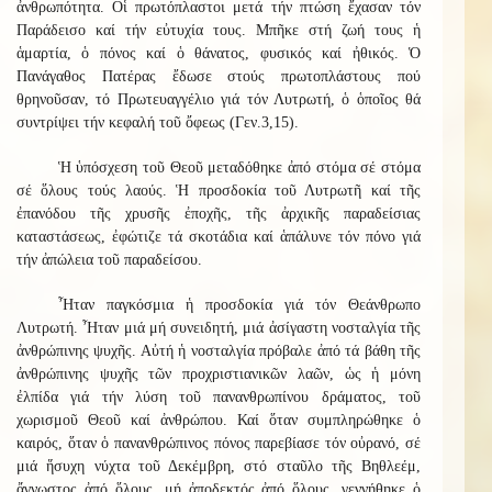
ἀνθρωπότητα. Οἱ πρωτόπλαστοι μετά τήν πτώση ἔχασαν τόν
Παράδεισο καί τήν εὐτυχία τους. Μπῆκε στή ζωή τους ἡ
ἁμαρτία, ὁ πόνος καί ὁ θάνατος, φυσικός καί ἠθικός. Ὁ
Πανάγαθος Πατέρας ἔδωσε στούς πρωτοπλάστους πού
θρηνοῦσαν, τό Πρωτευαγγέλιο γιά τόν Λυτρωτή, ὁ ὁποῖος θά
συντρίψει τήν κεφαλή τοῦ ὄφεως (Γεν.3,15).
Ἡ ὑπόσχεση τοῦ Θεοῦ μεταδόθηκε ἀπό στόμα σέ στόμα
σέ ὅλους τούς λαούς. Ἡ προσδοκία τοῦ Λυτρωτῆ καί τῆς
ἐπανόδου τῆς χρυσῆς ἐποχῆς, τῆς ἀρχικῆς παραδείσιας
καταστάσεως, ἐφώτιζε τά σκοτάδια καί ἁπάλυνε τόν πόνο γιά
τήν ἀπώλεια τοῦ παραδείσου.
Ἦταν παγκόσμια ἡ προσδοκία γιά τόν Θεάνθρωπο
Λυτρωτή. Ἦταν μιά μή συνειδητή, μιά ἀσίγαστη νοσταλγία τῆς
ἀνθρώπινης ψυχῆς. Αὐτή ἡ νοσταλγία πρόβαλε ἀπό τά βάθη τῆς
ἀνθρώπινης ψυχῆς τῶν προχριστιανικῶν λαῶν, ὡς ἡ μόνη
ἐλπίδα γιά τήν λύση τοῦ πανανθρωπίνου δράματος, τοῦ
χωρισμοῦ Θεοῦ καί ἀνθρώπου. Καί ὅταν συμπληρώθηκε ὁ
καιρός, ὅταν ὁ πανανθρώπινος πόνος παρεβίασε τόν οὐρανό, σέ
μιά ἥσυχη νύχτα τοῦ Δεκέμβρη, στό σταῦλο τῆς Βηθλεέμ,
ἄγνωστος ἀπό ὅλους, μή ἀποδεκτός ἀπό ὅλους, γεννήθηκε ὁ