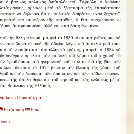
ὅτι ὁ βασικός πολιτικός ἀντίπαλός τοῦ Σοφούλη, ὁ Ἰωάννης
Χατζηγιάννης, ἀμέσως μετά τό ξέσπασμα τῆς ἐπανάστασης
ἔσπευσε νά δηλώσει ὅτι οἱ πολιτικές διαιρέσεις εἶχαν ξεχαστεῖ,
μπροστά στό συμφέρον τῆς πατρίδος. Κι ἔτσι προχώρησαν οἱ
Σάμιοι, ἀποφασισμένοι, ἀλλά καί κατά βάση ἑνωμένοι.
Ἀπό τήν ἄλλη πλευρά, μπορεῖ τό 1830 οἱ συμπατριῶτες μας νά
ἔνιωσαν βαριά τή σκιά τῆς ἀδικίας λόγω τοῦ ἀποκλεισμοῦ τους
ἀπό τό νεοσύστατο τότε ἑλληνικό κράτος, μπορεῖ τό 1834 νά
αἰσθάνθηκαν ἀμείλικτη τήν ἐπιβολή τοῦ νόμου τοῦ ἰσχυροῦ μέ
τήν ἐγκαθίδρυση τοῦ ἡγεμονικοῦ καθεστῶτος διά τῆς βίας τῶν
ὅπλων, ὡστόσο τό 1912 βίωσαν τήν ἔλευση τῆς χάρης τοῦ
Θεοῦ καί τήν δικαίωση τῶν ὁραμάτων καί τῶν πόθων αἰώνων,
μέσω τῆς ἀπελευθέρωσης τοῦ νησιοῦ καί τῆς ἑνώσεως μέ τό
τότε Βασίλειον τῆς Ἑλλάδος.
Διαβάστε Περισσότερα
Εκτύπωση
Email
Tweet