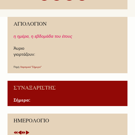
ΑΓΙΟΛΟΓΙΟΝ
η ημέρα,
η εβδομάδα του έτους
Άυριο
γιορτάζουν:
Πηγή:
Λογισμικό "Σήμερα"
ΣΥΝΑΞΑΡΙΣΤΗΣ
Σήμερα:
P
P
N
N
ΗΜΕΡΟΛΟΓΙΟ
r
r
e
e
e
e
x
x
v
v
t
t