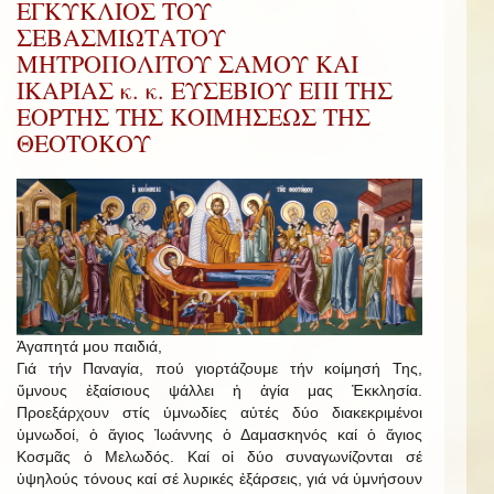
ΕΓΚΥΚΛΙΟΣ ΤΟΥ
ΣΕΒΑΣΜΙΩΤΑΤΟΥ
ΜΗΤΡΟΠΟΛΙΤΟΥ ΣΑΜΟΥ ΚΑΙ
ΙΚΑΡΙΑΣ κ. κ. ΕΥΣΕΒΙΟΥ ΕΠΙ ΤΗΣ
ΕΟΡΤΗΣ ΤΗΣ ΚΟΙΜΗΣΕΩΣ ΤΗΣ
ΘΕΟΤΟΚΟΥ
Ἀγαπητά μου παιδιά,
Γιά τήν Παναγία, πού γιορτάζουμε τήν κοίμησή Της,
ὕμνους ἐξαίσιους ψάλλει ἡ ἁγία μας Ἐκκλησία.
Προεξάρχουν στίς ὑμνωδίες αὐτές δύο διακεκριμένοι
ὑμνωδοί, ὁ ἅγιος Ἰωάννης ὁ Δαμασκηνός καί ὁ ἅγιος
Κοσμᾶς ὁ Μελωδός. Καί οἱ δύο συναγωνίζονται σέ
ὑψηλούς τόνους καί σέ λυρικές ἐξάρσεις, γιά νά ὑμνήσουν