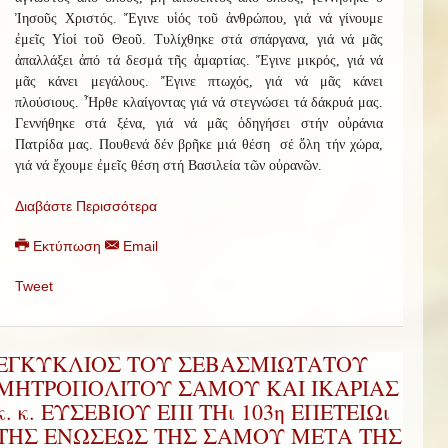
Ἰησοῦς Χριστός. Ἔγινε υἱός τοῦ ἀνθρώπου, γιά νά γίνουμε
ἐμεῖς Υἱοί τοῦ Θεοῦ. Τυλίχθηκε στά σπάργανα, γιά νά μᾶς
ἀπαλλάξει ἀπό τά δεσμά τῆς ἁμαρτίας. Ἔγινε μικρός, γιά νά
μᾶς κάνει μεγάλους. Ἔγινε πτωχός, γιά νά μᾶς κάνει
πλούσιους. Ἦρθε κλαίγοντας γιά νά στεγνώσει τά δάκρυά μας.
Γεννήθηκε στά ξένα, γιά νά μᾶς ὁδηγήσει στήν οὐράνια
Πατρίδα μας. Πουθενά δέν βρῆκε μιά θέση σέ ὅλη τήν χώρα,
γιά νά ἔχουμε ἐμεῖς θέση στή Βασιλεία τῶν οὐρανῶν.
Διαβάστε Περισσότερα
Εκτύπωση
Email
Tweet
ΕΓΚΥΚΛΙΟΣ ΤΟΥ ΣΕΒΑΣΜΙΩΤΑΤΟΥ
ΜΗΤΡΟΠΟΛΙΤΟΥ ΣΑΜΟΥ ΚΑΙ ΙΚΑΡΙΑΣ
κ. κ. ΕΥΣΕΒΙΟΥ ΕΠΙ ΤΗι 103η ΕΠΕΤΕΙΩι
ΤΗΣ ΕΝΩΣΕΩΣ ΤΗΣ ΣΑΜΟΥ ΜΕΤΑ ΤΗΣ