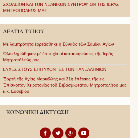
ΣΧΟΛΕΙΩΝ ΚΑΙ ΤΩΝ ΝΕΑΝΙΚΩΝ ΣΥΝΤΡΟΦΙΩΝ ΤΗΣ ΙΕΡΑΣ
ΜΗΤΡΟΠΟΛΕΩΣ ΜΑΣ.
ΔΕΛΤΙΑ ΤΥΠΟΥ
Με λαμπρότητα ἑορτάσθηκε ἡ Σύναξις τῶν Σαμίων Ἁγίων
Ὁλοκληρώθηκαν μὲ ἐπιτυχία οἱ κατασκηνώσεις τῆς Ἱερᾶς
Μητροπόλεώς μας
ΕΥΧΕΣ ΣΤΟΥΣ ΕΠΙΤΥΧΟΝΤΕΣ ΤΩΝ ΠΑΝΕΛΛΗΝΙΩΝ
Ἑορτὴ τῆς Ἁγίας Μαρκέλλης καὶ 31η ἐπέτειος τῆς εἰς
Ἐπίσκοπον Χειροτονίας τοῦ Σεβασμιωτάτου Μητροπολίτου μας
κ.κ. Εὐσεβίου
ΚΟΙΝΩΝΙΚΗ ΔΙΚΤΥΩΣΗ