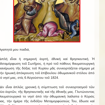
Ἀγαπητά μου παιδιά,
Διπλή εἶναι ἡ σημερινή ἑορτή, ἐθνική καί θρησκευτική. Ἡ
Μεταμόρφωση τοῦ Σωτῆρος, ἡ πρό τοῦ πάθους θαυματουργική
φανέρωση τῆς δόξας τοῦ Κυρίου μᾶς συνεορτάζεται σήμερα μέ
τήν ἡρωική ἀπόκρουση τοῦ ἐπίβουλου ὀθωμανικοῦ στόλου ἀπό
τό νησί μας, στίς 6 Αὐγούστου τοῦ 1824.
Δέν εἶναι ἁπλῶς χρονική ἡ σύμπτωση τοῦ συνεορτασμοῦ τῶν
δύο ἑορτῶν, τῆς θρησκευτικῆς καί τῆς ἐθνικῆς μας. Γλυτώνοντας
θαυματουργικά το νησί ἀπό τήν ὀθωμανική λαίλαπα ὁ Κύριός
μας, τήν ἡμέρα τῆς ἐνδόξου Μεταμορφώσεώς Του, ἔδωσε καί