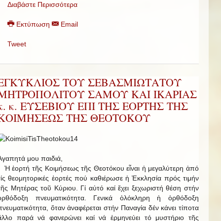
Διαβάστε Περισσότερα
Εκτύπωση
Email
Tweet
ΕΓΚΥΚΛΙΟΣ ΤΟΥ ΣΕΒΑΣΜΙΩΤΑΤΟΥ
ΜΗΤΡΟΠΟΛΙΤΟΥ ΣΑΜΟΥ ΚΑΙ ΙΚΑΡΙΑΣ
κ. κ. ΕΥΣΕΒΙΟΥ ΕΠΙ ΤΗΣ ΕΟΡΤΗΣ ΤΗΣ
ΚΟΙΜΗΣΕΩΣ ΤΗΣ ΘΕΟΤΟΚΟΥ
Ἀγαπητά μου παιδιά,
Ἡ ἑορτή τῆς Κοιμήσεως τῆς Θεοτόκου εἶναι ἡ μεγαλύτερη ἀπό
τίς θεομητορικές ἑορτές πού καθιέρωσε ἡ Ἐκκλησία πρός τιμήν
τῆς Μητέρας τοῦ Κύριου. Γί αὐτό καί ἔχει ξεχωριστή θέση στήν
ὀρθόδοξη πνευματικότητα. Γενικά ὁλόκληρη ἡ ὀρθόδοξη
πνευματικότητα, ὅταν ἀναφέρεται στήν Παναγία δέν κάνει τίποτα
ἄλλο παρά νά φανερώνει καί νά ἑρμηνεύει τό μυστήριο τῆς