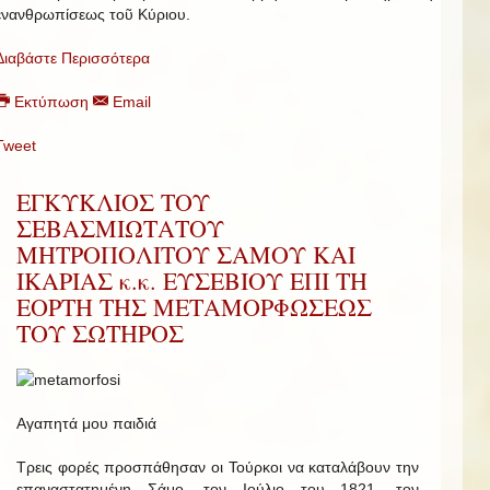
ἐνανθρωπίσεως τοῦ Κύριου.
Διαβάστε Περισσότερα
Εκτύπωση
Email
Tweet
ΕΓΚΥΚΛΙΟΣ ΤΟΥ
ΣΕΒΑΣΜΙΩΤΑΤΟΥ
ΜΗΤΡΟΠΟΛΙΤΟΥ ΣΑΜΟΥ ΚΑΙ
ΙΚΑΡΙΑΣ κ.κ. ΕΥΣΕΒΙΟΥ ΕΠΙ ΤΗ
ΕΟΡΤΗ ΤΗΣ ΜΕΤΑΜΟΡΦΩΣΕΩΣ
ΤΟΥ ΣΩΤΗΡΟΣ
Αγαπητά μου παιδιά
Τρεις φορές προσπάθησαν οι Τούρκοι να καταλάβουν την
επαναστατημένη Σάμο, τον Ιούλιο του 1821, τον