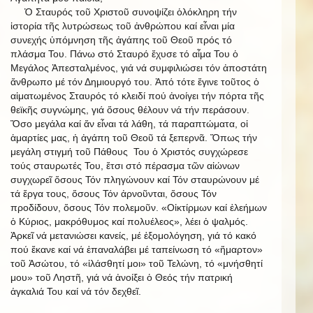
Ὁ Σταυρός τοῦ Χριστοῦ συνοψίζει ὁλόκληρη τήν
ἱστορία τῆς λυτρώσεως τοῦ ἀνθρώπου καί εἶναι μία
συνεχής ὑπόμνηση τῆς ἀγάπης τοῦ Θεοῦ πρός τό
πλάσμα Του. Πάνω στό Σταυρό ἔχυσε τό αἷμα Του ὁ
Μεγάλος Ἀπεσταλμένος, γιά νά συμφιλιώσει τόν ἀποστάτη
ἄνθρωπο μέ τόν Δημιουργό του. Ἀπό τότε ἔγινε τοῦτος ὁ
αἱματωμένος Σταυρός τό κλειδί πού ἀνοίγει τήν πόρτα τῆς
θεϊκῆς συγνώμης, γιά ὅσους θέλουν νά τήν περάσουν.
Ὅσο μεγάλα καί ἄν εἶναι τά λάθη, τά παραπτώματα, οἱ
ἁμαρτίες μας, ἡ ἀγάπη τοῦ Θεοῦ τά ξεπερνᾶ. Ὅπως τήν
μεγάλη στιγμή τοῦ Πάθους Του ὁ Χριστός συγχώρεσε
τούς σταυρωτές Του, ἔτσι στό πέρασμα τῶν αἰώνων
συγχωρεῖ ὅσους Τόν πληγώνουν καί Τόν σταυρώνουν μέ
τά ἔργα τους, ὅσους Τόν ἀρνοῦνται, ὅσους Τόν
προδίδουν, ὅσους Τόν πολεμοῦν. «Οἰκτίρμων καί ἐλεήμων
ὁ Κύριος, μακρόθυμος καί πολυέλεος», λέει ὁ ψαλμός.
Ἀρκεῖ νά μετανιώσει κανείς, μέ ἐξομολόγηση, γιά τό κακό
πού ἔκανε καί νά ἐπαναλάβει μέ ταπείνωση τό «ἥμαρτον»
τοῦ Ἀσώτου, τό «ἱλάσθητί μοι» τοῦ Τελώνη, τό «μνήσθητί
μου» τοῦ Ληστῆ, γιά νά ἀνοίξει ὁ Θεός τήν πατρική
ἀγκαλιά Του καί νά τόν δεχθεῖ.