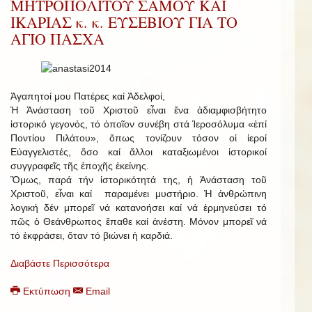
ΜΗΤΡΟΠΟΛΙΤΟΥ ΣΑΜΟΥ ΚΑΙ
ΙΚΑΡΙΑΣ κ. κ. ΕΥΣΕΒΙΟΥ ΓΙΑ ΤΟ
ΑΓΙΟ ΠΑΣΧΑ
Ἀγαπητοί μου Πατέρες καί Ἀδελφοί,
Ἡ Ἀνάσταση τοῦ Χριστοῦ εἶναι ἕνα ἀδιαμφισβήτητο
ἱστορικό γεγονός, τό ὁποῖον συνέβη στά Ἱεροσόλυμα «ἐπί
Ποντίου Πιλάτου», ὅπως τονίζουν τόσον οἱ ἱεροί
Εὐαγγελιστές, ὅσο καί ἄλλοι καταξιωμένοι ἱστορικοί
συγγραφεῖς τῆς ἐποχῆς ἐκείνης.
Ὅμως, παρά τήν ἱστορικότητά της, ἡ Ἀνάσταση τοῦ
Χριστοῦ, εἶναι καί παραμένει μυστήριο. Ἡ ἀνθρώπινη
λογική δέν μπορεῖ νά κατανοήσει καί νά ἑρμηνεύσει τό
πῶς ὁ Θεάνθρωπος ἔπαθε καί ἀνέστη. Μόνον μπορεῖ νά
τό ἐκφράσει, ὅταν τό βιώνει ἡ καρδιά.
Διαβάστε Περισσότερα
Εκτύπωση
Email