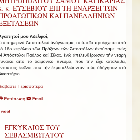
ΜΗΤΡΟΠΟΛΙΤΟΥ ΣΑΜΟΥ ΚΑΙ ΙΚΑΡΙΑΣ
κ. κ. ΕΥΣΕΒΙΟΥ ΕΠΙ ΤΗ ΕΝΑΡΞΕΙ ΤΩΝ
ΠΡΟΑΓΩΓΙΚΩΝ ΚΑΙ ΠΑΝΕΛΛΗΝΙΩΝ
ΕΞΕΤΑΣΕΩΝ
Ἀγαπητοί μου Ἀδελφοί,
Στό σημερινό Ἀποστολικό ἀνάγνωσμα, τό ὁποῖο προέρχεται ἀπό
τό 16ο κεφάλαιο τῶν Πράξεων τῶν Ἀποστόλων ἀκούσαμε, πώς
οἱ Ἀπόστολοι Παύλος καί Σίλας, ἐνῶ ἀπελευθέρωσαν τήν νεαρή
γυναῖκα ἀπό τό δαιμονικό πνεῦμα, πού τήν εἶχε καταλάβει,
ἐντούτοις ἐκεῖνοι πού τήν ἐκμεταλλεύονταν τούς ὁδήγησαν στό
δικαστήριο.
Διαβάστε Περισσότερα
Εκτύπωση
Email
Tweet
ΕΓΚΥΚΛΙΟΣ ΤΟΥ
ΣΕΒΑΣΜΙΩΤΑΤΟΥ