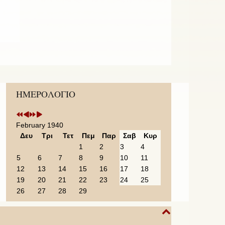
Previous
Previous
Next
Next
ΗΜΕΡΟΛΟΓΙΟ
Year
Month
Year
Month
February 1940
Δευ
Τρι
Τετ
Πεμ
Παρ
Σαβ
Κυρ
1
2
3
4
5
6
7
8
9
10
11
12
13
14
15
16
17
18
19
20
21
22
23
24
25
26
27
28
29