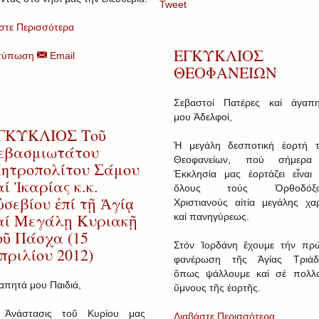
Tweet
στε Περισσότερα
ΕΓΚΥΚΛΙΟΣ
τύπωση
Email
ΘΕΟΦΑΝΕΙΩΝ
Σεβαστοί Πατέρες καί ἀγαπη
μου Ἀδελφοί,
ΓΚΥΚΛΙΟΣ Τοῦ
Ἡ μεγάλη δεσποτική ἑορτή 
εβασμιωτάτου
Θεοφανείων, πού σήμερα
ητροπολίτου Σάμου
Ἐκκλησία μας ἑορτάζει εἶναι 
αί Ἰκαρίας κ.κ.
ὅλους τούς Ὀρθοδόξο
ὐσεβίου ἐπί τῇ Ἁγίᾳ
Χριστιανούς αἰτία μεγάλης χα
αί Μεγάλῃ Κυριακῇ
καί πανηγύρεως.
οῦ Πάσχα (15
Στόν Ἰορδάνη ἔχουμε τήν πρ
πριλίου 2012)
φανέρωση τῆς Ἁγίας Τριάδ
ὅπως ψάλλουμε καί σέ πολλ
απητά μου Παιδιά,
ὕμνους τῆς ἑορτῆς.
Ἀνάστασις τοῦ Κυρίου μας
Διαβάστε Περισσότερα