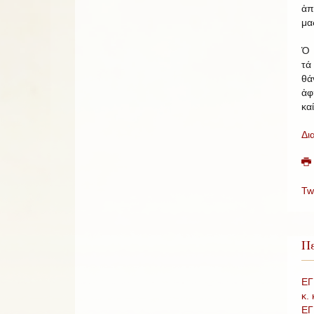
ἀπ
μα
Ὁ 
τά
θά
ἀφ
κα
Δι
Tw
Πε
ΕΓ
κ.
ΕΓ