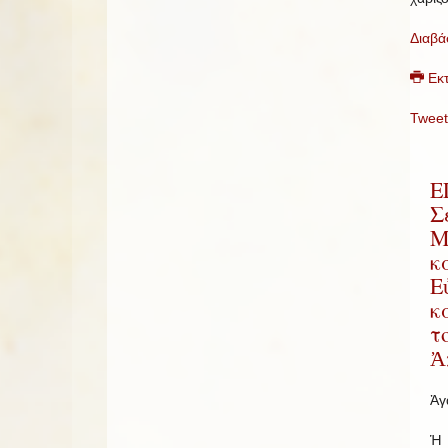
Διαβά
Εκ
Tweet
Ε
Σ
Μ
κ
Ε
κ
τ
Ἀ
Ἀγ
Ἡ 