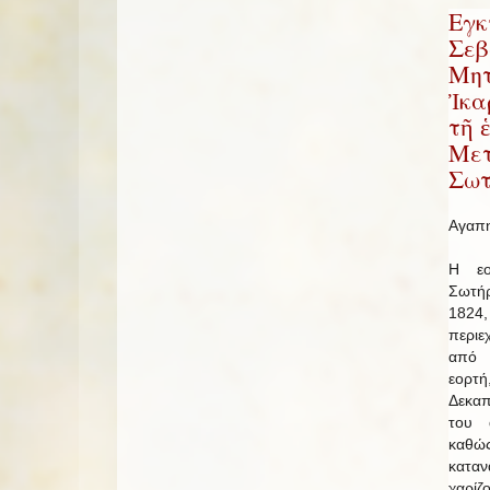
Εγκ
Σεβ
Μητ
Ἰκα
τῆ 
Μετ
Σωτ
Αγαπη
Η εο
Σωτή
1824
περιε
από 
εορτ
Δεκαπ
του 
καθώ
καταν
χαρίζ