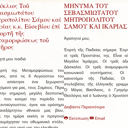
ύκλιος Τοῦ
ΜΗΝΥΜΑ ΤΟΥ
ασμιωτάτου
ΣΕΒΑΣΜΙΩΤΑΤΟΥ
ροπολίτου Σάμου καί
ΜΗΤΡΟΠΟΛΙΤΟΥ
ρίας κ.κ. Εὐσεβίου ἐπί
ΣΑΜΟΥ ΚΑΙ ΙΚΑΡΙΑΣ
ἑορτῆ τῆς
αμορφώσεως τοῦ
Ἀγαπητοί μου,
ῆρος
Ἑορτή τῆς Παιδείας σήμερα. Ἑορ
οἱ τρεῖς Προστάτες της. Εἶναι οἱ
τά μου παιδιά
Μεγάλοι Ἱεράρχες. Οἱ τρεῖς ἀξι
Δάσκαλοι. Οἱ τρεῖς ἀναμορφωτέ
ρτή της Μεταμορφώσεως του
κοινωνικοῦ συστήματος. Οἱ 
ρος, από τις 6 Αυγούστου του
καινοτόμοι τῆς Παδείας. Οἱ 
, απέκτησε ένα ξεχωριστό
στυλοβάτες τῆς ἑλληνικῆς γραμμα
χόμενο για μας, τους Σαμίους. Πέρα
Ὁ Μέγας Βασίλειος, ὁ Γρηγόρ
την σημερινή μεγάλη δεσποτική
Θεολόγος καί ὁ Ἰωάννης ὁ Χρυσόσ
ή, που κοσμεί την περίοδο του
ενταύγουστου, έγινε και ορόσημο
Διαβάστε Περισσότερα
ανεξάρτητου εθνικού μας βίου,
ς την ημέρα εκείνη οι προγονοί
Εκτύπωση
Email
αυμάχησαν τον οθωμανικό στόλο,
οντας στο νησί μας την ελευθερία.