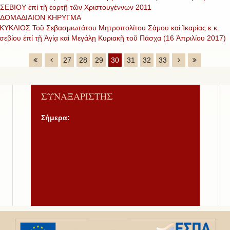
ΣΕΒΙΟΥ ἐπί τῇ ἑορτῇ τῶν Χριστουγέννων 2011
ΔΟΜΑΔΙΑΙΟΝ ΚΗΡΥΓΜΑ
ΚΥΚΛΙΟΣ Τοῦ Σεβασμιωτάτου Μητροπολίτου Σάμου καί Ἰκαρίας κ.κ.
σεβίου ἐπί τῇ Ἁγίᾳ καί Μεγάλῃ Κυριακῇ τοῦ Πάσχα (16 Ἀπριλίου 2017)
27
28
29
30
31
32
33
ΣΥΝΑΞΑΡΙΣΤΗΣ
Σήμερα: