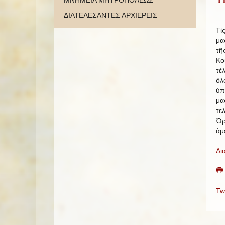
ΜΝΗΜΕΙΑ ΜΗΤΡΟΠΟΛΕΩΣ
ΔΙΑΤΕΛΕΣΑΝΤΕΣ ΑΡΧΙΕΡΕΙΣ
Τί
μα
τῆ
Κο
τέ
ὅλ
ὑπ
μα
τε
Ὀρ
ἀμ
Δι
Tw