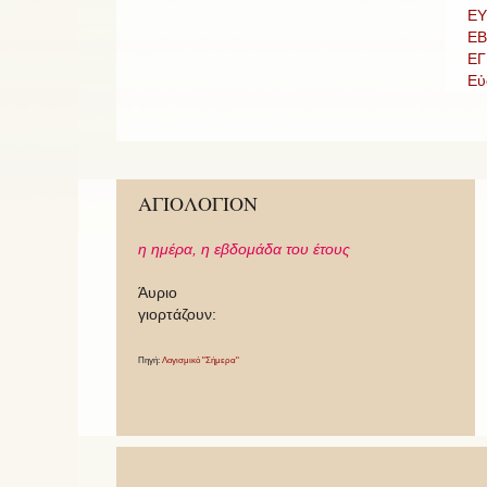
ΕΥ
ΕΒ
ΕΓ
Εὐ
ΑΓΙΟΛΟΓΙΟΝ
η ημέρα,
η εβδομάδα του έτους
Άυριο
γιορτάζουν:
Πηγή:
Λογισμικό "Σήμερα"