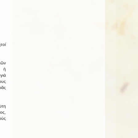
τοί
τῶν
 ἡ
γιά
υς
ρᾶς
ώτη
ος,
ούς