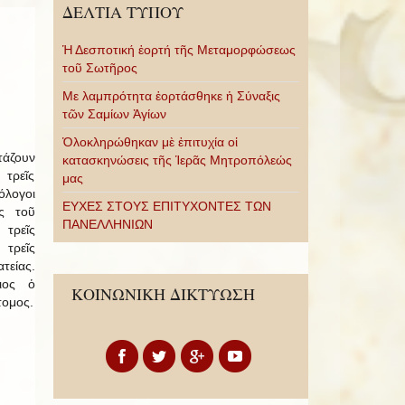
ΔΕΛΤΙΑ ΤΥΠΟΥ
Ἡ Δεσποτική ἑορτή τῆς Μεταμορφώσεως
τοῦ Σωτῆρος
Με λαμπρότητα ἑορτάσθηκε ἡ Σύναξις
τῶν Σαμίων Ἁγίων
Ὁλοκληρώθηκαν μὲ ἐπιτυχία οἱ
τάζουν
κατασκηνώσεις τῆς Ἱερᾶς Μητροπόλεώς
 τρεῖς
μας
όλογοι
ΕΥΧΕΣ ΣΤΟΥΣ ΕΠΙΤΥΧΟΝΤΕΣ ΤΩΝ
ς τοῦ
ΠΑΝΕΛΛΗΝΙΩΝ
τρεῖς
τρεῖς
τείας.
ιος ὁ
ΚΟΙΝΩΝΙΚΗ ΔΙΚΤΥΩΣΗ
τομος.