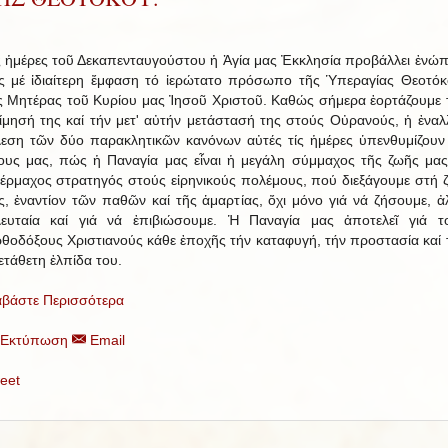
ς ἡμέρες τοῦ Δεκαπενταυγούστου ἡ Ἁγία μας Ἐκκλησία προβάλλει ἐνώπ
ς μέ ἰδιαίτερη ἔμφαση τό ἱερώτατο πρόσωπο τῆς Ὑπεραγίας Θεοτόκ
ς Μητέρας τοῦ Κυρίου μας Ἰησοῦ Χριστοῦ. Καθώς σήμερα ἑορτάζουμε 
ίμησή της καί τήν μετ' αὐτήν μετάστασή της στούς Οὐρανούς, ἡ ἐναλ
λεση τῶν δύο παρακλητικῶν κανόνων αὐτές τίς ἡμέρες ὑπενθυμίζουν
ους μας, πώς ἡ Παναγία μας εἶναι ἡ μεγάλη σύμμαχος τῆς ζωῆς μας
έρμαχος στρατηγός στούς εἰρηνικούς πολέμους, πού διεξάγουμε στή 
ς, ἐναντίον τῶν παθῶν καί τῆς ἁμαρτίας, ὄχι μόνο γιά νά ζήσουμε, ἀ
λευταία καί γιά νά ἐπιβιώσουμε. Ἡ Παναγία μας ἀποτελεῖ γιά τ
θοδόξους Χριστιανούς κάθε ἐποχῆς τήν καταφυγή, τήν προστασία καί 
ετάθετη ἐλπίδα του.
αβάστε Περισσότερα
Εκτύπωση
Email
eet