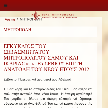
Αρχική
ΜΗΤΡΟΠΟΛΗ
ΜΗΤΡΟΠΟΛΗ
ΕΓΚΥΚΛΙΟΣ ΤΟΥ
ΣΕΒΑΣΜΙΩΤΑΤΟΥ
ΜΗΤΡΟΠΟΛΙΤΟΥ ΣΑΜΟΥ ΚΑΙ
ΙΚΑΡΙΑΣ κ. κ. ΕΥΣΕΒΙΟΥ ΕΠΙ ΤΗ
ΑΝΑΤΟΛΗ ΤΟΥ ΝΕΟΥ ΕΤΟΥΣ 2012
Σεβαστοί Πατέρες καί ἀγαπητοί μου Ἀδελφοί,
Ἡ θεία χάρη καί τό ἄπειρον ἔλεος τοῦ Θεοῦ μᾶς ἔφερε καί
πάλι στήν ἀνατολή ἑνός νέου ἔτους. Ἡ ἄπειρη ἀγαθότητά
Του χαρίζει σ' ὅλους μία ἀκόμη εὐκαιρία νά ζήσουμε
σύμφωνα μέ τό ἅγιο θέλημά Του καί νά καταστήσουμε τήν