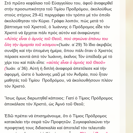
Στό πρῶτο κεφάλαιο τοῦ Εὐαγγελίου του, ἀφοῦ ἀναφερθεῖ
στήν προσωπικότητα τοῦ Τιμίου Προδρόμου, ἀκολούθως
στούς στίχους 29-41 περιγράφει τόν τρόπο μέ τόν ὁποῖο
ἀκολούθησαν τόν Κύριο. Γράφει λοιπόν, πώς μετά τό
βάπτισμα τοῦ Χριστοῦ, ὁ Ἰωάννης ὁ Πρόδρομος εἶδε τόν
Χριστό νά ἔρχεται πάλι πρός αὐτόν καί ἀναφώνησε:
«Αὐτός εἶναι ὁ ἀμνός τοῦ Θεοῦ, πού σηκώνει ἐπάνω του
ὅλη τήν ἁμαρτία τοῦ κόσμου
»(Ἰωάν. α΄29)
Τό ἴδιο ἀκριβῶς
συνέβη καί τήν ἑπομένη ἡμέρα, ὅπου πάλι ὅταν ὁ Χριστός
πέρασε κοντά ἀπό τόν Ἰωάννη, ἐκεῖνος Τόν ὑπέδειξε μέ τό
χέρι του καί πάλι εἶπε:
«αὐτός εἶναι ὁ ἀμνός τοῦ Θεοῦ»
(
Ἰωάν. α΄36). Αὐτή ἡ διπλή ἀναφορά ἀπετέλεσε καί τήν
ἀφορμή, ὥστε ὁ Ἰωάννης μαζί μέ τόν Ἀνδρέα, πού ἦταν
μαθητές τοῦ Τιμίου Προδρόμου, νά ἀκολουθήσουν πλέον
τόν Χριστό.
Ἴσως ὅμως διερωτηθεῖ κάποιος: Γιατί ὁ Τίμιος Πρόδρομος
ἀποκάλεσε τόν Χριστό, ὡς Ἀμνό τοῦ Θεοῦ;
Ἐδῶ πρέπει νά ἐπισημάνουμε, ὅτι ὁ Τίμιος Πρόδρομος
κατακλείει τήν σειρά τῶν Προφητῶν. Συγκεφαλαιώνει τήν
προφητική τους διδασκαλία καί ἀποτελεῖ τόν τελευταῖο