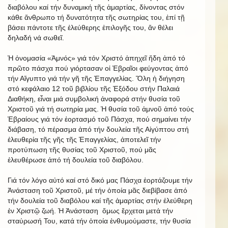
διαβόλου καί τήν δυναμική τῆς ἁμαρτίας, δίνοντας στόν
κάθε ἄνθρωπο τή δυνατότητα τῆς σωτηρίας του, ἐπί τῇ
βάσει πάντοτε τῆς ἐλεύθερης ἐπιλογῆς του, ἄν θέλει
δηλαδή νά σωθεῖ.
Ἡ ὀνομασία «Ἀμνός» γιά τόν Χριστό ἀπηχεῖ ἤδη ἀπό τό
πρῶτο πάσχα πού γιόρτασαν οἱ Ἑβραῖοι φεύγοντας ἀπό
τήν Αἴγυπτο γιά τήν γῆ τῆς Ἐπαγγελίας. Ὅλη ἡ διήγηση
στό κεφάλαιο 12 τοῦ βιβλίου τῆς Ἐξόδου στήν Παλαιά
Διαθήκη, εἶναι μιά συμβολική ἀναφορά στήν θυσία τοῦ
Χριστοῦ γιά τή σωτηρία μας. Ἡ θυσία τοῦ ἀμνοῦ ἀπό τούς
Ἑβραίους γιά τόν ἑορτασμό τοῦ Πάσχα, πού σημαίνει τήν
διάβαση, τό πέρασμα ἀπό τήν δουλεία τῆς Αἰγύπτου στή
ἐλευθερία τῆς γῆς τῆς Ἐπαγγελίας, ἀποτελεῖ τήν
προτύπωση τῆς θυσίας τοῦ Χριστοῦ, πού μᾶς
ἐλευθέρωσε ἀπό τή δουλεία τοῦ διαβόλου.
Γιά τόν λόγο αὐτό καί στό δικό μας Πάσχα ἑορτάζουμε τήν
Ἀνάσταση τοῦ Χριστοῦ, μέ τήν ὁποία μᾶς διεβίβασε ἀπό
τήν δουλεία τοῦ διαβόλου καί τῆς ἁμαρτίας στήν ἐλεύθερη
ἐν Χριστῷ ζωή. Ἡ Ἀνάσταση ὅμως ἔρχεται μετά τήν
σταύρωσή Του, κατά τήν ὁποία ἐνθυμούμαστε, τήν θυσία