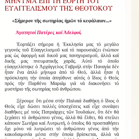
ΜΗΝΥΜΑ ΕΠΙ ΤΗ ΕΟΡΤΗ ΤΟΥ
ΕΥΑΓΓΕΛΙΣΜΟΥ ΤΗΣ ΘΕΟΤΟΚΟΥ
«Σήμερον τῆς σωτηρίας ἡμῶν τό κεφάλαιον...»
Ἀγαπητοί Πατέρες καί Ἀδελφοί,
Ἑορτάζει σήμερα ἡ Ἐκκλησία μας τό μεγάλο
γεγονός τοῦ Εὐαγγελισμοῦ καί τό παρουσιάζει ἐνώπιον
μας ὡς ἀφορμή καί δικοῦ μας πανηγυρισμοῦ, ἀλλά καί
δικῆς μας πνευματικῆς χαρᾶς. Αὐτό τό ὁποῖο
εὐαγγελίστηκε ὁ Ἀρχάγγελος Γαβριήλ στήν Παναγία δέν
ἦταν ἕνα ἁπλό μήνυμα ἀπό τό Θεό, ἀλλά ἦταν ἡ
πρόσκληση τήν ὁποία ἀπηύθυνε αὐτός ὁ ἴδιος ὁ Θεός
πρός τήν Παρθένο Μαριάμ γιά νά διακονήσει τό
μυστήριο τῆς σωτηρίας τοῦ ἀνθρώπου.
Ξέρουμε ὅτι μέσα στήν Παλαιά διαθήκη ὁ ἴδιος ὁ
Θεός εἶχε δώσει πολλές ὑποσχέσεις καί εἶχε συνάψει
διαθῆκες μέ τούς Πατριάρχες τῶν Ἰουδαίων, ὅτι δέν θά
ξεχάσει τό ἀνθρώπινο γένος, ἀλλά θά ἔλθει, θά στείλει
κάποιον Σωτήρα καί Λυτρωτή, ὁ ὁποῖος θά προσπαθήσει
ὄχι μόνο νά λυτρώσει τό ἀνθρώπινο γένος ἀπό τήν
κακοδαιμονία μέσα στήν ὁποία βρίσκεται, ἀλλά νά