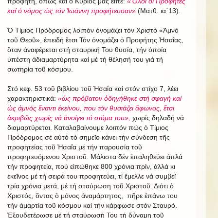
προφήτη, ὅπως καί ὁ Κύριός μας εἶπε:
«Ὅλοι οἱ Προφῆτες
καί ὁ νόμος ὡς τόν Ἰωάννη προφήτευσαν»
(Ματθ. ια΄13).
Ὁ Τίμιος Πρόδρομος λοιπόν ὀνομάζει τόν Χριστό «Ἀμνό
τοῦ Θεοῦ», ἐπειδή ἔτσι Τόν ὀνομάζει ὁ Προφήτης Ἠσαΐας,
ὅταν ἀναφέρεται στή σταυρική Του θυσία, τήν ὁποία
ὑπέστη ἀδιαμαρτύρητα καί μέ τή θέλησή του γιά τή
σωτηρία τοῦ κόσμου.
Στό κεφ. 53 τοῦ βιβλίου τοῦ Ἠσαΐα καί στόν στίχο 7, λέει
χαρακτηριστικά:
«ὡς πρόβατον ὁδηγήθηκε στή σφαγή καί
ὡς ἀμνός ἔναντι ἐκείνου, που τόν θυσιάζει ἄφωνος, ἔτσι
ἀκριβῶς χωρίς νά ἀνοίγει τό στόμα του»,
χωρίς δηλαδή νά
διαμαρτύρεται. Καταλαβαίνουμε λοιπόν πώς ὁ Τίμιος
Πρόδρομος σέ αὐτό τό σημεῖο κάνει τήν σύνδεση τῆς
προφητείας τοῦ Ἠσαΐα μέ τήν παρουσία τοῦ
προφητευόμενου Χριστοῦ. Μάλιστα δέν ἐπαληθεύει ἁπλά
τήν προφητεία, πού εἰπώθηκε 800 χρόνια πρίν, ἀλλά κι
ἐκεῖνος μέ τή σειρά του προφητεύει, τί ἔμελλε νά συμβεῖ
τρία χρόνια μετά, μέ τή σταύρωση τοῦ Χριστοῦ. Διότι ὁ
Χριστός, ὄντας ὁ μόνος ἀναμάρτητος, πῆρε ἐπάνω του
τήν ἁμαρτία τοῦ κόσμου καί τήν κάρφωσε στόν Σταυρό.
Ἐξουδετέρωσε μέ τή σταύρωσή Του τή δύναμη τοῦ