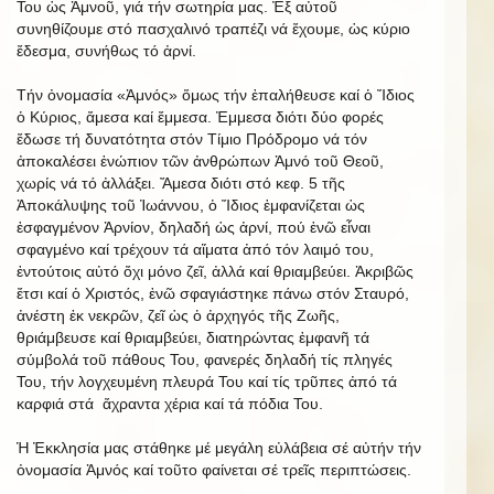
Του ὡς Ἀμνοῦ, γιά τήν σωτηρία μας. Ἐξ αὐτοῦ
συνηθίζουμε στό πασχαλινό τραπέζι νά ἔχουμε, ὡς κύριο
ἔδεσμα, συνήθως τό ἀρνί.
Τήν ὀνομασία «Ἀμνός» ὅμως τήν ἐπαλήθευσε καί ὁ Ἴδιος
ὁ Κύριος, ἄμεσα καί ἔμμεσα. Ἐμμεσα διότι δύο φορές
ἔδωσε τή δυνατότητα στόν Τίμιο Πρόδρομο νά τόν
ἀποκαλέσει ἐνώπιον τῶν ἀνθρώπων Ἀμνό τοῦ Θεοῦ,
χωρίς νά τό ἀλλάξει. Ἄμεσα διότι στό κεφ. 5 τῆς
Ἀποκάλυψης τοῦ Ἰωάννου, ὁ Ἴδιος ἐμφανίζεται ὡς
ἐσφαγμένον Ἀρνίον, δηλαδή ὡς ἀρνί, πού ἐνῶ εἶναι
σφαγμένο καί τρέχουν τά αἵματα ἀπό τόν λαιμό του,
ἐντούτοις αὐτό ὄχι μόνο ζεῖ, ἀλλά καί θριαμβεύει. Ἀκριβῶς
ἔτσι καί ὁ Χριστός, ἐνῶ σφαγιάστηκε πάνω στόν Σταυρό,
ἀνέστη ἐκ νεκρῶν, ζεῖ ὡς ὁ ἀρχηγός τῆς Ζωῆς,
θριάμβευσε καί θριαμβεύει, διατηρώντας ἐμφανῆ τά
σύμβολά τοῦ πάθους Του, φανερές δηλαδή τίς πληγές
Του, τήν λογχευμένη πλευρά Του καί τίς τρῦπες ἀπό τά
καρφιά στά ἄχραντα χέρια καί τά πόδια Του.
Ἡ Ἐκκλησία μας στάθηκε μέ μεγάλη εὐλάβεια σέ αὐτήν τήν
ὀνομασία Ἀμνός καί τοῦτο φαίνεται σέ τρεῖς περιπτώσεις.