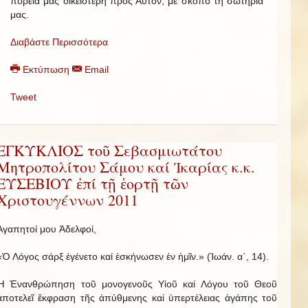
πορεία μας οἰκειότερη πρός Αὐτόν, μέ σκοπό τή σωτηρία
μας.
Διαβάστε Περισσότερα
Εκτύπωση
Email
Tweet
ΕΓΚΥΚΛΙΟΣ τοῦ Σεβασμιωτάτου
Μητροπολίτου Σάμου καί Ἰκαρίας κ.κ.
ΕΥΣΕΒΙΟΥ ἐπί τῇ ἑορτῇ τῶν
Χριστουγέννων 2011
Ἀγαπητοί μου Ἀδελφοί,
«Ὁ Λόγος σάρξ ἐγένετο καί ἐσκήνωσεν ἐν ἡμῖν.» (Ἰωάν. α΄, 14).
Ἡ Ἐνανθρώπηση τοῦ μονογενοῦς Υἱοῦ καί Λόγου τοῦ Θεοῦ
ἀποτελεῖ ἔκφραση τῆς ἀπύθμενης καί ὑπερτέλειας ἀγάπης τοῦ