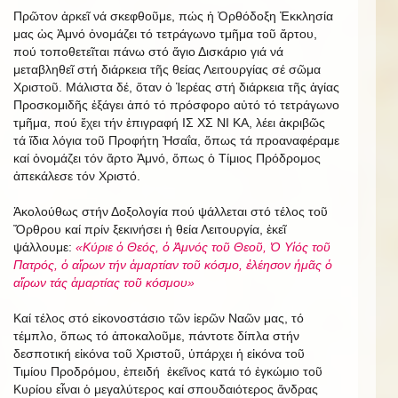
Πρῶτον ἀρκεῖ νά σκεφθοῦμε, πώς ἡ Ὀρθόδοξη Ἐκκλησία
μας ὡς Ἀμνό ὀνομάζει τό τετράγωνο τμῆμα τοῦ ἄρτου,
πού τοποθετεῖται πάνω στό ἅγιο Δισκάριο γιά νά
μεταβληθεῖ στή διάρκεια τῆς θείας Λειτουργίας σέ σῶμα
Χριστοῦ. Μάλιστα δέ, ὅταν ὁ Ἱερέας στή διάρκεια τῆς ἁγίας
Προσκομιδῆς ἐξάγει ἀπό τό πρόσφορο αὐτό τό τετράγωνο
τμῆμα, πού ἔχει τήν ἐπιγραφή ΙΣ ΧΣ ΝΙ ΚΑ, λέει ἀκριβῶς
τά ἴδια λόγια τοῦ Προφήτη Ἠσαΐα, ὅπως τά προαναφέραμε
καί ὀνομάζει τόν ἄρτο Ἀμνό, ὅπως ὁ Τίμιος Πρόδρομος
ἀπεκάλεσε τόν Χριστό.
Ἀκολούθως στήν Δοξολογία πού ψάλλεται στό τέλος τοῦ
Ὄρθρου καί πρίν ξεκινήσει ἡ θεία Λειτουργία, ἐκεῖ
ψάλλουμε:
«Κύριε ὁ Θεός, ὁ Ἀμνός τοῦ Θεοῦ, Ὁ Υἱός τοῦ
Πατρός, ὁ αἵρων τήν ἁμαρτίαν τοῦ κόσμο, ἐλέησον ἡμᾶς ὁ
αἵρων τάς ἁμαρτίας τοῦ κόσμου»
Καί τέλος στό εἰκονοστάσιο τῶν ἱερῶν Ναῶν μας, τό
τέμπλο, ὅπως τό ἀποκαλοῦμε, πάντοτε δίπλα στήν
δεσποτική εἰκόνα τοῦ Χριστοῦ, ὑπάρχει ἡ εἰκόνα τοῦ
Τιμίου Προδρόμου, ἐπειδή ἐκεῖνος κατά τό ἐγκώμιο τοῦ
Κυρίου εἶναι ὁ μεγαλύτερος καί σπουδαιότερος ἄνδρας