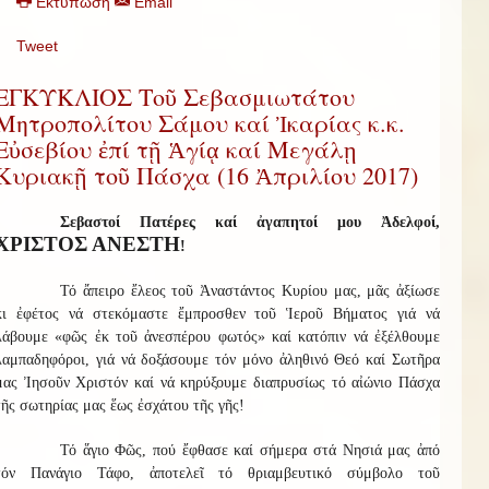
Εκτύπωση
Email
Tweet
ΕΓΚΥΚΛΙΟΣ Τοῦ Σεβασμιωτάτου
Μητροπολίτου Σάμου καί Ἰκαρίας κ.κ.
Εὐσεβίου ἐπί τῇ Ἁγίᾳ καί Μεγάλῃ
Κυριακῇ τοῦ Πάσχα (16 Ἀπριλίου 2017)
Σεβαστοί Πατέρες καί ἀγαπητοί μου Ἀδελφοί,
ΧΡΙΣΤΟΣ ΑΝΕΣΤΗ
!
Τό ἄπειρο ἔλεος τοῦ Ἀναστάντος Κυρίου μας, μᾶς ἀξίωσε
κι ἐφέτος νά στεκόμαστε ἔμπροσθεν τοῦ Ἱεροῦ Βήματος γιά νά
λάβουμε «φῶς ἐκ τοῦ ἀνεσπέρου φωτός» καί κατόπιν νά ἐξέλθουμε
λαμπαδηφόροι, γιά νά δοξάσουμε τόν μόνο ἀληθινό Θεό καί Σωτῆρα
μας Ἰησοῦν Χριστόν καί νά κηρύξουμε διαπρυσίως τό αἰώνιο Πάσχα
τῆς σωτηρίας μας ἕως ἐσχάτου τῆς γῆς!
Τό ἅγιο Φῶς, πού ἔφθασε καί σήμερα στά Νησιά μας ἀπό
τόν Πανάγιο Τάφο, ἀποτελεῖ τό θριαμβευτικό σύμβολο τοῦ