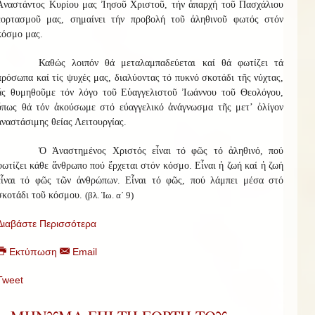
Ἀναστάντος Κυρίου μας Ἰησοῦ Χριστοῦ, τήν ἀπαρχή τοῦ Πασχάλιου
ἑορτασμοῦ μας, σημαίνει τήν προβολή τοῦ ἀληθινοῦ φωτός στόν
κόσμο μας.
Καθώς λοιπόν θά μεταλαμπαδεύεται καί θά φωτίζει τά
πρόσωπα καί τίς ψυχές μας, διαλύοντας τό πυκνό σκοτάδι τῆς νύχτας,
ἄς θυμηθοῦμε τόν λόγο τοῦ Εὐαγγελιστοῦ Ἰωάννου τοῦ Θεολόγου,
ὅπως θά τόν ἀκούσωμε στό εὐαγγελικό ἀνάγνωσμα τῆς μετ’ ὀλίγον
ἀναστάσιμης θείας Λειτουργίας.
Ὁ Ἀναστημένος Χριστός εἶναι τό φῶς τό ἀληθινό, πού
φωτίζει κάθε ἄνθρωπο πού ἔρχεται στόν κόσμο. Εἶναι ἡ ζωή καί ἡ ζωή
εἶναι τό φῶς τῶν ἀνθρώπων. Εἶναι τό φῶς, πού λάμπει μέσα στό
σκοτάδι τοῦ κόσμου.
(βλ. Ἰω. α΄ 9)
Διαβάστε Περισσότερα
Εκτύπωση
Email
Tweet