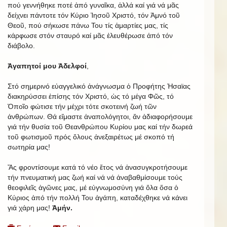
πού γεννήθηκε ποτέ ἀπό γυναῖκα, ἀλλά καί γιά νά μᾶς
δείχνει πάντοτε τόν Κύριο Ἰησοῦ Χριστό, τόν Ἀμνό τοῦ
Θεοῦ, πού σήκωσε πάνω Του τίς ἁμαρτίες μας, τίς
κάρφωσε στόν σταυρό καί μᾶς ἐλευθέρωσε ἀπό τόν
διάβολο.
Ἀγαπητοί μου Ἀδελφοί
,
Στό σημερινό εὐαγγελικό ἀνάγνωσμα ὁ Προφήτης Ἠσαϊας
διακηρύσσει ἐπίσης τόν Χριστό, ὡς τό μέγα Φῶς, τό
Ὁποῖο φώτισε τήν μέχρι τότε σκοτεινή ζωή τῶν
ἀνθρώπων. Θά εἴμαστε ἀναπολόγητοι, ἄν ἀδιαφορήσουμε
γιά τήν θυσία τοῦ Θεανθρώπου Κυρίου μας καί τήν δωρεά
τοῦ φωτισμοῦ πρός ὅλους ἀνεξαιρέτως μέ σκοπό τή
σωτηρία μας!
Ἄς φροντίσουμε κατά τό νέο ἔτος νά ἀνασυγκροτήσουμε
τήν πνευματική μας ζωή καί νά νά ἀναβαθμίσουμε τούς
θεοφιλεῖς ἀγῶνες μας, μέ εὐγνωμοσύνη γιά ὅλα ὅσα ὁ
Κύριος ἀπό τήν πολλή Του ἀγάπη, καταδέχθηκε νά κάνει
γιά χάρη μας!
Ἀμήν.