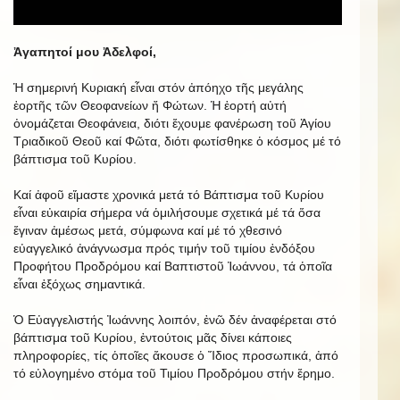
Ἀγαπητοί μου Ἀδελφοί,
Ἡ σημερινή Κυριακή εἶναι στόν ἀπόηχο τῆς μεγάλης
ἑορτῆς τῶν Θεοφανείων ἤ Φώτων. Ἡ ἑορτή αὐτή
ὀνομάζεται Θεοφάνεια, διότι ἔχουμε φανέρωση τοῦ Ἁγίου
Τριαδικοῦ Θεοῦ καί Φῶτα, διότι φωτίσθηκε ὁ κόσμος μέ τό
βάπτισμα τοῦ Κυρίου.
Καί ἀφοῦ εἴμαστε χρονικά μετά τό Βάπτισμα τοῦ Κυρίου
εἶναι εὐκαιρία σήμερα νά ὁμιλήσουμε σχετικά μέ τά ὅσα
ἔγιναν ἀμέσως μετά, σύμφωνα καί μέ τό χθεσινό
εὐαγγελικό ἀνάγνωσμα πρός τιμήν τοῦ τιμίου ἐνδόξου
Προφήτου Προδρόμου καί Βαπτιστοῦ Ἰωάννου, τά ὁποῖα
εἶναι ἐξόχως σημαντικά.
Ὁ Εὐαγγελιστής Ἰωάννης λοιπόν, ἐνῶ δέν ἀναφέρεται στό
βάπτισμα τοῦ Κυρίου, ἐντούτοις μᾶς δίνει κάποιες
πληροφορίες, τίς ὁποῖες ἄκουσε ὁ Ἴδιος προσωπικά, ἀπό
τό εὐλογημένο στόμα τοῦ Τιμίου Προδρόμου στήν ἔρημο.