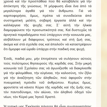
χρονιά καί τήν προσπάθεια πού θά καταβάλετε γιά τήν
ἀπόκτηση τῆς γνώσεως. Ἡ μόρφωση εἶναι ἕνα ἀπό τά
μεγαλύτερα ἀγαθά γιά τόν ἄνθρωπο. Γιά νά
καρποφορήσει, ὅμως, πρέπει νά συνοδεύεται ἀπό
συστηματική μελέτη, σοβαρή ἐργασία ἀλλά καί τήν
καλλιέργεια τῆς ψυχῆς σας. Σ΄ αὐτή τήν ἡλικία
διαμορφώνετε τήν προσωπικότητά σας. Καί δυστυχῶς τά
ἀρνητικά παραδείγματα πού ὑπάρχουν στήν κοινωνία μας,
εἰσβάλλουν μέ διάφορους τρόπους καί στή ζωή σας,
ἀκόμα καί στά σχολεῖα σας καί ἀπειλοῦν νά καταστρέψουν
ὅτι ὄμορφο καί ὡραῖο ὑπάρχει στήν παιδική σας ψυχή.
Ἐσεῖς, παιδιά μου, μήν ἐπιτρέπετε νά συλήσουν αὐτούς
τούς πολύτιμους θησαυρούς τῆς καρδιᾶς σας. Στήν μικρή
κοινωνία τοῦ Σχολείου σας νά ἀγωνίζεσθε νά διακρίνεσθε
γιά τήν φιλομάθεια, τήν εὐγένεια, τήν καλοσύνη, τόν ζῆλο
γιά τήν ἀναζήτηση τῶν ἀληθειῶν, πού ἀφοροῦν στήν
πνευματική πρόοδο τοῦ ἀνθρώπου. Κυρίως ὅμως,
φροντἰστε νά κάνετε Κύριο τῆς καρδιᾶς καί τῆς ζωῆς σας,
τόν παντοδύναμο, τόν αἰώνιο, τόν ἀληθινό ὁδηγό τῶν
νέων, τόν Κύριό μας Ἰησοῦ Χριστό.
Ἡ τοπική μας Ἐκκλησία πάντοτε θά εἶναι συμπαραστάτης