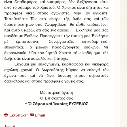
εἶναι ἐλπιδοφόρες καί νικηφόρες, ἐάν διεξάγονται κάτω
ἀπό τό λάβαρο τοῦ Χριστοῦ. Ὁ Χριστός εἶναι ἀήττητος καί
προσφέρει νίκες στούς ἀγωνιστές. Μήν Τόν ἀγνοεῖτε.
Τοποθετῆστε Τόν στό κέντρο τῆς ζωῆς σας καί τῶν
δραστηριοτήτων σας. Ἀναμφίβολα θά εἶσθε κερδισμένοι.
Καί αὐτό θεωρῶ, ὅτι σᾶς ἐνδιαφέρει. Ἡ Ἐκκλησία μας σᾶς
συνδέει μέ Ἐκεῖνον. Προσεγγίστε τήν τοπική μας Ἐκκλησία
μέ ἐμπιστοσύνη. Συνεργαστεῖτε ἐπικοδομητικά,
ἐθελοντικά. Τό μέλλον προδιαγράφεται εὐοίωνο. Μέ
ἀκρογωνιαῖο λίθο τόν Ἰησοῦ Χριστό τό οἰκοδόμημα τῆς
ζωῆς σᾶς εἶναι ἀσφαλές καί ἐπιτυχές.
Εὔχομαι μιά εὐλογημένη, καρποφόρα καί νικηφόρα
σχολική χρονιά. Ὁ Δωρεοδότης Κύριος νά εὐλογεῖ τόν
ἀγώνα σας καί νά δίνει δύναμη στούς σεβαστούς
δασκάλους καί στούς προσφιλεῖς γονεῖς σας.
Μέ πατρική ἀγάπη
Ὁ Ἐπίσκοπός σας
+ Ὁ Σάμου καί Ἰκαρίας ΕΥΣΕΒΙΟΣ
Εκτύπωση
Email
Tweet