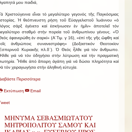
Ἀγαπητά μου παιδιά,
Τά Χριστούγεννα εἶναι τό μεγαλύτερο γεγονός τῆς Παγκόσμιας
Ἱστορίας. Ἡ θεόπνευστη ρήση τοῦ Εὐαγγελιστοῦ Ἰωάννου «ὁ
Λόγος σάρξ ἐγένετο καί ἐσκήνωσεν ἐν ἡμῖν» ἀποτελεῖ τόν
μεγαλύτερο σταθμό στήν πορεία τοῦ ἀνθρωπίνου γένους. «Ὁ
Θεός ἐφανερώθη ἐν σαρκί» (Α΄Τιμ. γ 16), «ἐπί τῆς γῆς ὤφθη καί
τοῖς ἀνθρώποις συνανεστράφη» (Δοξαστικόν Θεοτοκίον
Ἑσπερινοῦ Κυριακῆς πλ.δ΄). Ὁ Θεός ἦλθε γιά τόν ἄνθρωπο.
Ἦλθε γιά νά τόν ὁδηγήσει στήν λύτρωση καί τήν πραγματική
σωτηρία. Ἦλθε ἀπό ἄπειρη ἀγάπη γιά νά δώσει πληρότητα καί
νά τόν χειραγωγήσει στήν ἀληθινή εὐτυχία.
Διαβάστε Περισσότερα
Εκτύπωση
Email
Tweet
ΜΗΝΥΜΑ ΣΕΒΑΣΜΙΩΤΑΤΟΥ
ΜΗΤΡΟΠΟΛΙΤΟΥ ΣΑΜΟΥ ΚΑΙ
ΙΚΑΡΙΑΣ κ.κ. ΕΥΣΕΒΙΟΥ ΠΡΟΣ