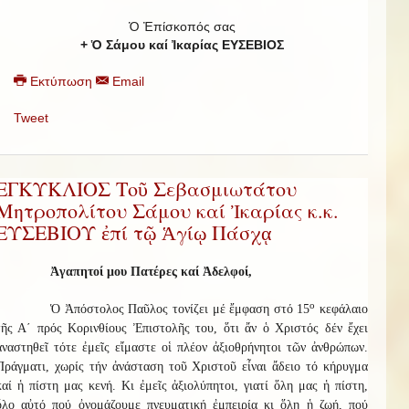
Ὁ Ἐπίσκοπός σας
+ Ὁ Σάμου καί Ἰκαρίας ΕΥΣΕΒΙΟΣ
Εκτύπωση
Email
Tweet
ΕΓΚΥΚΛΙΟΣ Τοῦ Σεβασμιωτάτου
Μητροπολίτου Σάμου καί Ἰκαρίας κ.κ.
ΕΥΣΕΒΙΟΥ ἐπί τῷ Ἁγίῳ Πάσχᾳ
Ἀγαπητοί μου Πατέρες καί Ἀδελφοί,
ο
Ὁ Ἀπόστολος Παῦλος τονίζει μέ ἔμφαση στό 15
κεφάλαιο
τῆς Α΄ πρός Κορινθίους Ἐπιστολῆς του, ὅτι ἄν ὁ Χριστός δέν ἔχει
ἀναστηθεῖ τότε ἐμεῖς εἴμαστε οἱ πλέον ἀξιοθρήνητοι τῶν ἀνθρώπων.
Πράγματι, χωρίς τήν ἀνάσταση τοῦ Χριστοῦ εἶναι ἄδειο τό κήρυγμα
καί ἡ πίστη μας κενή. Κι ἐμεῖς ἀξιολύπητοι, γιατί ὅλη μας ἡ πίστη,
ὅλο αὐτό πού ὀνομάζουμε πνευματική ἐμπειρία κι ὅλη ἡ ζωή, πού