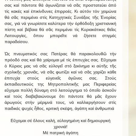
σας καί πάντοτε θά ἀγωνίζεται νά σᾶς προστατεύει ἀπό
τίς κακές καί ἐπικίνδυνες ἐπιρροές. Κι αὐτόν τόν χειμώνα
θά σᾶς περιμένει στίς Κατηχητικές Συνάξεις τῆς Ἐνορίας
σας, γιά νά γνωρίσετε καλύτερα τήν ὀρθόδοξη χριστιανική
πίστη καί βέβαια θά σᾶς περιμένει τίς Κυριακάτικες θεῖες
Λειτουργίες, ὅπου μπορεῖτε νά ζήσετε στιγμές
παραδείσου.
Ὡς πνευματικός σας Πατέρας θά παρακολουθῶ τήν
πρόοδό σας καί θά χαίρομαι μέ τίς ἐπιτυχίες σας. Εὔχομαι
ὁ Κύριος μας νά σᾶς εὐλογεῖ στό ξεκίνημα κι αὐτῆς τῆς
σχολικῆς χρονιᾶς, νά σᾶς φωτίζει καί νά σᾶς χαρίζει κάθε
ἐπιτυχία στούς εὐγενεῖς ἀγῶνες σας. Στούς
ἐκπαιδευτικούς της Μητροπολιτικῆς μας Περιφερείας
εὔχομαι πολλή δύναμη στό λειτούργημα τό ὁποῖο ἀσκοῦν
καί τούς διαβεβαιώνουμε ὅτι πάντοτε θά μᾶς ἔχουν
ἀρωγούς στήν μέριμνά τους, νά καλλιεργήσουν στίς
παιδικές ψυχές ἦθος, κριτική σκέψη, ἀγάπη καί ἀνθρωπιά
Εὔχομαι σέ ὅλους καλή, εὐλογημένη καί δημιουργική
χρονιά!
Μέ πατρική ἀγάπη