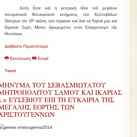
Αὐτή ἦταν καί ἡ κεντρική ἰδέα τοῦ μεγάλου
πνευματικοῦ Φιλοκαλικοῦ κινήματος τῶν Κολλυβάδων
ο
Πατέρων τόν 18
αἰῶνα, πού πέρασαν καί ἀπό τά Νησιά μας καί
ἵδρυσαν Ἱερές Μονές ἀφιερωμένες στόν Εὐαγγελισμό τῆς
Θεοτόκου.
Διαβάστε Περισσότερα
Εκτύπωση
Email
Tweet
ΜΗΝΥΜΑ ΤΟΥ ΣΕΒΑΣΜΙΩΤΑΤΟΥ
ΜΗΤΡΟΠΟΛΙΤΟΥ ΣΑΜΟΥ ΚΑΙ ΙΚΑΡΙΑΣ
κ.κ ΕΥΣΕΒΙΟΥ ΕΠΙ ΤΗ ΕΥΚΑΙΡΙΑ ΤΗΣ
ΜΕΓΑΛΗΣ ΕΟΡΤΗΣ ΤΩΝ
ΧΡΙΣΤΟΥΓΕΝΝΩΝ