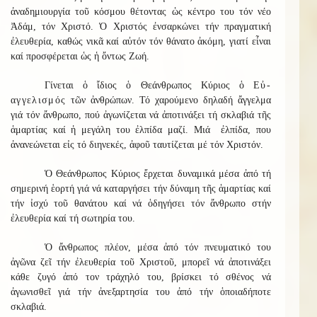
ἀναδημιουργία τοῦ κόσμου θέτοντας ὡς κέντρο του τόν νέο
Ἀδάμ, τόν Χριστό. Ὁ Χριστός ἐνσαρκώνει τήν πραγματική
ἐλευθερία, καθώς νικᾶ καί αὐτόν τόν θάνατο ἀκόμη, γιατί εἶναι
καί προσφέρεται ὡς ἡ ὄντως Ζωή.
Γίνεται ὁ ἴδιος ὁ Θεάνθρωπος Κύριος ὁ
Εὐ-
αγγελισμός
τῶν ἀνθρώπων. Τό χαρούμενο δηλαδή ἄγγελμα
γιά τόν ἄνθρωπο, πού ἀγωνίζεται νά ἀποτινάξει τή σκλαβιά τῆς
ἁμαρτίας καί ἡ μεγάλη του ἐλπίδα μαζί. Μιά ἐλπίδα, που
ἀνανεώνεται εἰς τό διηνεκές, ἀφοῦ ταυτίζεται μέ τόν Χριστόν.
Ὁ Θεάνθρωπος Κύριος ἔρχεται δυναμικά μέσα ἀπό τή
σημερινή ἑορτή γιά νά καταργήσει τήν δύναμη τῆς ἁμαρτίας καί
τήν ἰσχύ τοῦ θανάτου καί νά ὁδηγήσει τόν ἄνθρωπο στήν
ἐλευθερία καί τή σωτηρία του.
Ὁ ἄνθρωπος πλέον, μέσα ἀπό τόν πνευματικό του
ἀγῶνα ζεῖ τήν ἐλευθερία τοῦ Χριστοῦ, μπορεῖ νά ἀποτινάξει
κάθε ζυγό ἀπό τον τράχηλό του, βρίσκει τό σθένος νά
ἀγωνισθεῖ γιά τήν ἀνεξαρτησία του ἀπό τήν ὁποιαδήποτε
σκλαβιά.