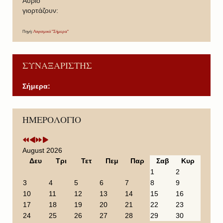
Άυριο
γιορτάζουν:
Πηγή:
Λογισμικό "Σήμερα"
ΣΥΝΑΞΑΡΙΣΤΗΣ
Σήμερα:
P
P
N
N
ΗΜΕΡΟΛΟΓΙΟ
r
r
e
e
e
e
x
x
v
v
t
t
i
i
Y
M
August 2026
o
o
e
o
Δευ
Τρι
Τετ
Πεμ
Παρ
Σαβ
Κυρ
u
u
a
n
1
2
s
s
r
t
3
4
5
6
7
8
9
Y
M
h
10
11
12
13
14
15
16
e
o
17
18
19
20
21
22
23
a
n
24
25
26
27
28
29
30
r
t