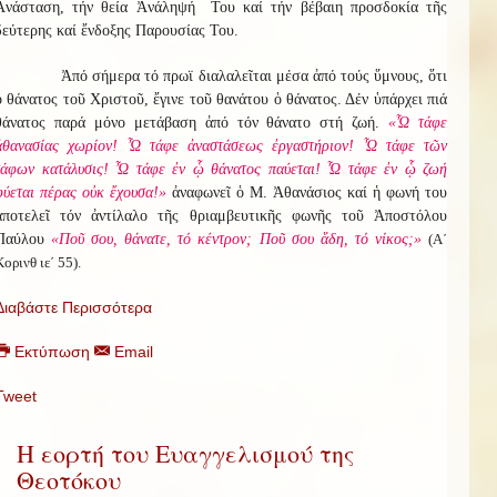
Ἀνάσταση, τήν θεία Ἀνάληψή Του καί τήν βέβαιη προσδοκία τῆς
δεύτερης καί ἔνδοξης Παρουσίας Του.
Ἀπό σήμερα τό πρωϊ διαλαλεῖται μέσα ἀπό τούς ὕμνους, ὅτι
ὁ θάνατος τοῦ Χριστοῦ, ἔγινε τοῦ θανάτου ὁ θάνατος. Δέν ὑπάρχει πιά
θάνατος παρά μόνο μετάβαση ἀπό τόν θάνατο στή ζωή.
«Ὦ τάφε
ἀθανασίας χωρίον! Ὦ τάφε ἀναστάσεως ἐργαστήριον! Ὦ τάφε τῶν
τάφων κατάλυσις! Ὦ τάφε ἐν ᾧ θάνατος παύεται! Ὦ τάφε ἐν ᾧ ζωή
φύεται πέρας οὐκ ἔχουσα!»
ἀναφωνεῖ ὁ Μ. Ἀθανάσιος καί ἡ φωνή του
ἀποτελεῖ τόν ἀντίλαλο τῆς θριαμβευτικῆς φωνῆς τοῦ Ἀποστόλου
Παύλου
«Ποῦ σου, θάνατε, τό κέντρον; Ποῦ σου ἅδη, τό νίκος;»
(Α΄
Κορινθ ιε΄ 55).
Διαβάστε Περισσότερα
Εκτύπωση
Email
Tweet
Η εορτή του Ευαγγελισμού της
Θεοτόκου