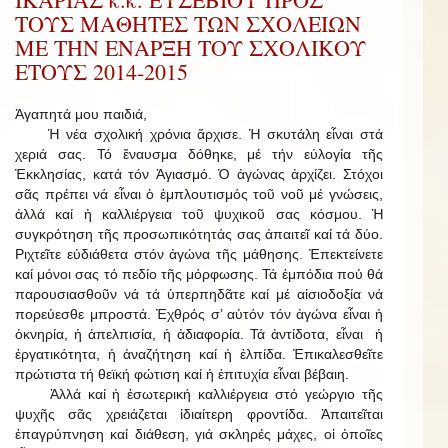
ΤΟΥΣ ΜΑΘΗΤΕΣ ΤΩΝ ΣΧΟΛΕΙΩΝ
ΜΕ ΤΗΝ ΕΝΑΡΞΗ ΤΟΥ ΣΧΟΛΙΚΟΥ
ΕΤΟΥΣ 2014-2015
Ἀγαπητά μου παιδιά,
Ἡ νέα σχολική χρόνια ἄρχισε. Ἡ σκυτάλη εἶναι στά
χεριά σας. Τό ἔναυσμα δόθηκε, μέ τήν εὐλογία τῆς
Ἐκκλησίας, κατά τόν Ἁγιασμό. Ὁ ἀγώνας ἀρχίζει. Στόχοι
σᾶς πρέπει νά εἶναι ὁ ἐμπλουτισμός τοῦ νοῦ μέ γνώσεις,
ἀλλά καί ἡ καλλιέργεια τοῦ ψυχικοῦ σας κόσμου. Ἡ
συγκρότηση τῆς προσωπικότητάς σας ἀπαιτεῖ καί τά δύο.
Ριχτεῖτε εὐδιάθετα στόν ἀγώνα τῆς μάθησης. Ἐπεκτείνετε
καί μόνοι σας τό πεδίο τῆς μόρφωσης. Τά ἐμπόδια πού θά
παρουσιασθοῦν νά τά ὑπερπηδᾶτε καί μέ αἰσιοδοξία νά
πορεύεσθε μπροστά. Ἐχθρός σ’ αὐτόν τόν ἀγώνα εἶναι ἡ
ὀκνηρία, ἡ ἀπελπισία, ἡ ἀδιαφορία. Τά ἀντίδοτα, εἶναι ἡ
ἐργατικότητα, ἡ ἀναζήτηση καί ἡ ἐλπίδα. Ἐπικαλεσθεῖτε
πρώτιστα τή θεϊκή φώτιση καί ἡ ἐπιτυχία εἶναι βέβαιη.
Ἀλλά καί ἡ ἐσωτερική καλλιέργεια στό γεώργιο τῆς
ψυχῆς σᾶς χρειάζεται ἰδιαίτερη φροντίδα. Ἀπαιτεῖται
ἐπαγρύπνηση καί διάθεση, γιά σκληρές μάχες, οἱ ὁποῖες