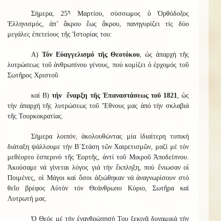
η
Σήμερα, 25
Μαρτίου, σύσσωμος ὁ Ὀρθόδοξος
Ἑλληνισμός, ἀπ’ ἄκρου ἕως ἄκρου, πανηγυρίζει τίς δύο
μεγάλες ἐπετείους τῆς Ἱστορίας του:
Α)
Τόν Εὐαγγελισμό τῆς Θεοτόκου
, ὡς ἀπαρχή τῆς
λυτρώσεως τοῦ ἀνθρωπίνου γένους, πού κομίζει ὁ ἐρχομός τοῦ
Σωτῆρος Χριστοῦ
καί Β)
τήν ἔναρξη τῆς Ἐπαναστάσεως τοῦ 1821
, ὡς
τήν ἀπαρχή τῆς λυτρώσεως τοῦ Ἔθνους μας ἀπό τήν σκλαβιά
τῆς Τουρκοκρατίας.
Σήμερα λοιπόν, ἀκολουθώντας μία ἰδιαίτερη τυπική
διάταξη ψάλλουμε τήν Β΄Στάση τῶν Χαιρετισμῶν, μαζί μέ τόν
μεθέορτο ἑσπερινό τῆς Ἑορτῆς, ἀντί τοῦ Μικροῦ Ἀποδείπνου.
Ἀκούσαμε νά γίνεται λόγος γιά τήν ἔκπληξη, πού ἔνιωσαν οἱ
Ποιμένες, οἱ Μάγοι καί ὅσοι ἀξιώθηκαν νά ἀναγνωρίσουν στό
θεῖο βρέφος Αὐτόν τόν Θεάνθρωπο Κύριο, Σωτῆρα καί
Λυτρωτή μας.
Ὁ Θεός μέ τήν ἐνανθρώπησή Του ξεκινᾶ δυναμικά τήν