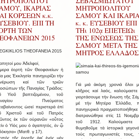
ΗΤΡΟΠΟΛΙΤΟΥ
ΣΕΒΑΣΜΙΩΤΑΤΟΥ
ΑΜΟΥ, ΙΚΑΡΙΑΣ
ΜΗΤΡΟΠΟΛΙΤΟΥ
ΑΙ ΚΟΡΣΕΩΝ κ.κ.
ΣΑΜΟΥ ΚΑΙ ΙΚΑΡΙ
ΥΣΕΒΙΟΥ. ΕΠΙ ΤΗ
κ. κ. ΕΥΣΕΒΙΟΥ ΕΠΙ
ΟΡΤΗ ΤΩΝ
ΤΗι 102ᾳ ΕΠΕΤΕΙΩι
ΕΟΦΑΝΕΙΩΝ 2015
ΤΗΣ ΕΝΩΣΕΩΣ ΤΗΣ
ΣΑΜΟΥ ΜΕΤΑ ΤΗΣ
ΜΗΤΡΟΣ ΕΛΛΑΔΟΣ
απητοί μου Ἀδελφοί,
μερα ἑορτή τῶν Θεοφανείων ἡ
ία μας Ἐκκλησία πανηγυρίζει τήν
ανέρωση καί τῶν τριῶν
Γιά μιά ἀκόμη χρονιά ὅλοι μ
οσώπων τῆς Παναγίας Τριάδος:
κλῆρος καί λαός, καλούμαστε
ῦ Υἱοῦ βαπτιζομένου, τοῦ
γιορτάσουμε τήν ἕνωση τῆς Σά
αναγίου Πνεύματος
μέ τήν Μητέρα Ἑλλάδα, 
ταβαίνοντος ὡσεί περιστερά ἐπί
πανηγυρικά πραγματοποιήθηκε 
ῦ Χριστοῦ καί τοῦ Πατρός
διατρανώθηκε στίς 11 Νοεμβρ
ῶντος ἐκ τῶν οὐρανῶν «οὗτος
τοῦ 1912. Καλούμαστε 
τίν ὁ Υἱός μου ὁ ἀγαπητός, ἐν ᾧ
θυμηθοῦμε τά ἱστορικά γεγονό
δόκησα» (Ματθ. γ 17).
τούς πρωταγωνιστές τους, 
οπός τῆς ἑορτῆς ἀφ' ἑνός μέν