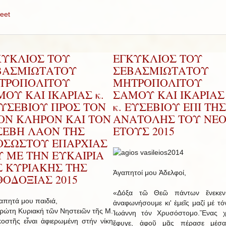
eet
ΚΥΚΛΙΟΣ ΤΟΥ
ΕΓΚΥΚΛΙΟΣ ΤΟΥ
ΒΑΣΜΙΩΤΑΤΟΥ
ΣΕΒΑΣΜΙΩΤΑΤΟΥ
ΤΡΟΠΟΛΙΤΟΥ
ΜΗΤΡΟΠΟΛΙΤΟΥ
ΟΥ ΚΑΙ ΙΚΑΡΙΑΣ κ.
ΣΑΜΟΥ ΚΑΙ ΙΚΑΡΙΑΣ 
ΕΥΣΕΒΙΟΥ ΠΡΟΣ ΤΟΝ
κ. ΕΥΣΕΒΙΟΥ ΕΠΙ ΤΗΣ
ΡΟΝ ΚΛΗΡΟΝ ΚΑΙ ΤΟΝ
ΑΝΑΤΟΛΗΣ ΤΟΥ ΝΕ
ΣΕΒΗ ΛΑΟΝ ΤΗΣ
ΕΤΟΥΣ 2015
ΟΣΩΣΤΟΥ ΕΠΑΡΧΙΑΣ
Υ ΜΕ ΤΗΝ ΕΥΚΑΙΡΙΑ
Σ ΚΥΡΙΑΚΗΣ ΤΗΣ
Ἀγαπητοί μου Ἀδελφοί,
ΟΔΟΞΙΑΣ 2015
«Δόξα τῶ Θεῶ πάντων ἕνεκεν
ητά μου παιδιά,
ἀναφωνήσουμε κι' ἐμεῖς μαζί μέ τό
τη Κυριακή τῶν Νηστειῶν τῆς Μ.
Ἰωάννη τόν Χρυσόστομο.Ἕνας χ
οστῆς εἶναι ἀφιερωμένη στήν νίκη
ἔφυγε, ἀφοῦ μᾶς πέρασε μέσ