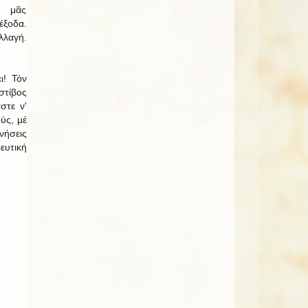
ί μᾶς
ξοδα.
λαγή.
ι! Τόν
τίβος
στε ν'
ύς, μέ
ήσεις
ευτική