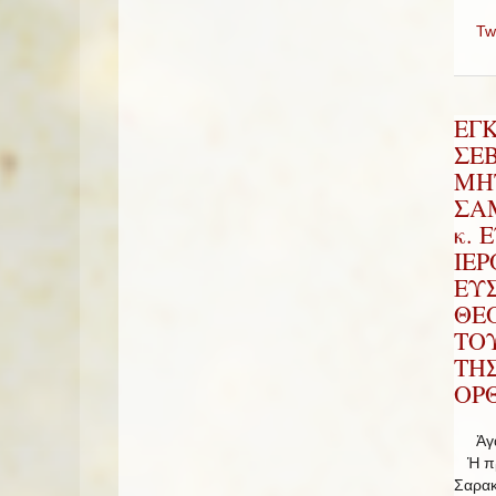
Tw
ΕΓ
ΣΕ
ΜΗ
ΣΑΜ
κ. 
ΙΕ
ΕΥ
ΘΕ
ΤΟ
ΤΗ
ΟΡΘ
Ἀγαπ
Ἡ πρώ
Σαρακ