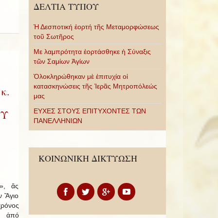
ΔΕΛΤΙΑ ΤΥΠΟΥ
Ἡ Δεσποτική ἑορτή τῆς Μεταμορφώσεως
τοῦ Σωτῆρος
Με λαμπρότητα ἑορτάσθηκε ἡ Σύναξις
τῶν Σαμίων Ἁγίων
Ὁλοκληρώθηκαν μὲ ἐπιτυχία οἱ
κατασκηνώσεις τῆς Ἱερᾶς Μητροπόλεώς
κ.
μας
ΕΥΧΕΣ ΣΤΟΥΣ ΕΠΙΤΥΧΟΝΤΕΣ ΤΩΝ
ΟΥ
ΠΑΝΕΛΛΗΝΙΩΝ
ΚΟΙΝΩΝΙΚΗ ΔΙΚΤΥΩΣΗ
», ἄς
ν Ἅγιο
ρόνος
α ἀπό