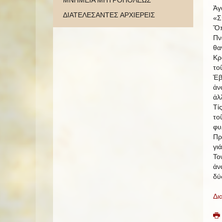
ΜΝΗΜΕΙΑ ΜΗΤΡΟΠΟΛΕΩΣ
Ἀγ
ΔΙΑΤΕΛΕΣΑΝΤΕΣ ΑΡΧΙΕΡΕΙΣ
«Σ
Ὅπ
Πν
θα
Κρ
το
Ἑβ
ἀν
ἀλ
Τί
το
φυ
Πρ
γι
To
ἀν
δύ
Δι