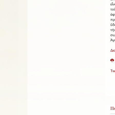
εἶ
το
ἀφ
πρ
ὕδ
τ
σω
Ἁγ
Δι
Tw
Πε