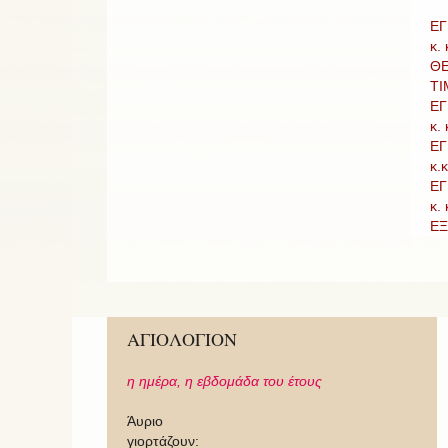
ΕΓ
κ.
ΘΕ
ΤΙ
ΕΓ
κ.
ΕΓ
κ.
ΕΓ
κ.
ΕΞ
ΑΓΙΟΛΟΓΙΟΝ
η ημέρα,
η εβδομάδα του έτους
Άυριο
γιορτάζουν: