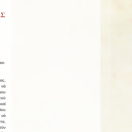
ΑΣ
ας,
 νά
μου
πού
καί
ίου
νά
τα,
τόν