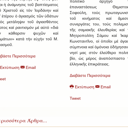
πολιτικό ἀρχηγό τ
ναι ἡ ἀνάμνησις τοῦ βαπτίσματος
ἐπαναστάσεως Θεμιστοκ
ῦ Χριστοῦ εἰς τόν Ἰορδάνην καί
Σοφούλη, τούς πρωταγωνισ
' ἑτέρου ὁ ἁγιασμός τῶν ὑδάτων
τοῦ κινήματος καί ἄμεσ
ός μετάληψιν τοῦ ἁγιασθέντος
συνεργάτες του, τούς πολεμισ
ατος καί ραντισμόν μέ αὐτό «διά
τῆς σαμιακῆς ἐλευθερίας καί 
ήν κάθαρσιν ψυχῶν καί
Μητροπολίτη Σάμου καί Ἰκαρ
μάτων» κατά τήν εὐχήν τοῦ Μ.
Κωνσταντῖνο, οἱ ὁποῖοι μέ ἀγα
ιασμοῦ.
σύμπνοια καί ὁμόνοια ὁδήγησαν
νησί μας στόν ἐλεύθερο πολιτ
αβάστε Περισσότερα
βίο, ὡς μέρος ἀναπόσπαστο 
ἑλληνικῆς ἐπικράτειας.
Εκτύπωση
Email
Διαβάστε Περισσότερα
eet
Εκτύπωση
Email
Tweet
ρισσότερα Άρθρα...