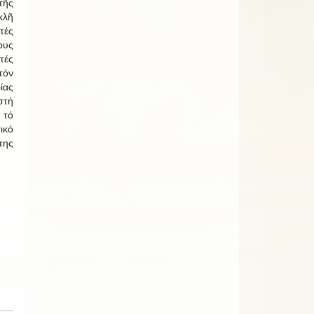
ῆς
λῆ
τές
ους
τές
τόν
ίας
στή
 τό
ικό
της