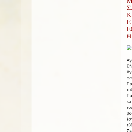
Μ
Σ
Κ
Ε
Ε
Θ
Ἀγ
Σή
Ἁγ
φ
Πρ
το
Π
κα
το
βο
ἐσ
εὐ
Σκ