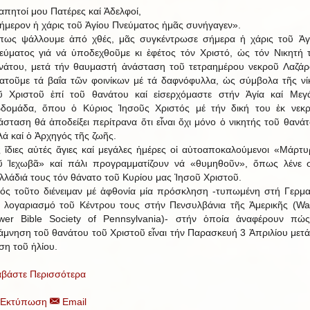
απητοί μου Πατέρες καί Ἀδελφοί,
ήμερον ἡ χάρις τοῦ Ἁγίου Πνεύματος ἡμᾶς συνήγαγεν».
ως ψάλλουμε ἀπό χθές, μᾶς συγκέντρωσε σήμερα ἡ χάρις τοῦ Ἁγ
εύματος γιά νά ὑποδεχθοῦμε κι ἐφέτος τόν Χριστό, ὡς τόν Νικητή 
νάτου, μετά τήν θαυμαστή ἀνάσταση τοῦ τετραημέρου νεκροῦ Λαζάρ
ατοῦμε τά βαΐα τῶν φοινίκων μέ τά δαφνόφυλλα, ὡς σύμβολα τῆς νί
ῦ Χριστοῦ ἐπί τοῦ θανάτου καί εἰσερχόμαστε στήν Ἁγία καί Μεγ
δομάδα, ὅπου ὁ Κύριος Ἰησοῦς Χριστός μέ τήν δική του ἐκ νεκ
άσταση θά ἀποδείξει περίτρανα ὅτι εἶναι ὄχι μόνο ὁ νικητής τοῦ θανάτ
λά καί ὁ Ἀρχηγός τῆς ζωῆς.
ς ἴδιες αὐτές ἅγιες καί μεγάλες ἡμέρες οἱ αὐτοαποκαλούμενοι «Μάρτυ
ῦ Ἱεχωβᾶ» καί πάλι προγραμματίζουν νά «θυμηθοῦν», ὅπως λένε 
λλάδιά τους τόν θάνατο τοῦ Κυρίου μας Ἰησοῦ Χριστοῦ.
ός τοῦτο διένειμαν μέ ἀφθονία μία πρόσκληση -τυπωμένη στή Γερμα
ά λογαριασμό τοῦ Κέντρου τους στήν Πενσυλβάνια τῆς Ἀμερικῆς (Wa
wer Bible Society of Pennsylvania)- στήν ὁποία ἀναφέρουν πώ
άμνηση τοῦ θανάτου τοῦ Χριστοῦ εἶναι τήν Παρασκευή 3 Ἀπριλίου μετά
ση τοῦ ἡλίου.
αβάστε Περισσότερα
Εκτύπωση
Email