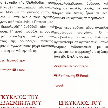
όν θρίαμβο τῆς Ὀρθοδοξίας, πού
δυσκολοδιάβατους δρόμους κα
θηκε μέ τήν ἀναστήλωση τῶν ἁγίων
ὁδήγησε πολλές φορές, σέ ἀδιέ
ων. Μαζί μέ τό γεγονός αὐτό, ἡ
Χαρές καί λύπες ἦταν σέ ἐναλ
ησία θυμᾶται ὅλους τούς ἀγῶνες
Ἀγωνία καί ἀγώνας σέ περιπλοκή.
γιναν ἀπό τούς ἁγίους Πατέρες μας,
ά διαφυλαχθεῖ ἡ ὀρθόδοξη πίστη καί
Ἕνας νέος χρόνος τώρα ἀνατέλλε
οση. Γι' αὐτό προβάλει μπροστά
ἀναμένουμε ἐνα-γώνια. Ὁ σ
μιά ὁλόκληρη φάλαγγα ἀπό
προβάλλει μπροστά μας. Καλούμα
ιστάς τῆς ὀρθοδόξου πίστεως.
ἀγωνιστοῦμε σέ ἀγῶνες πνευματικο
ψαν κι ἀγωνίσθηκαν μέχρι θανάτου
κινήσεις ἐνδοσκοπικές, μέ κιν
 πίστη καί γιά τήν πίστη.
μετανοίας καί συμμετοχῆς στή λατρ
ζωή τῆς Ἐκκλησίας μας.
στε Περισσότερα
Διαβάστε Περισσότερα
τύπωση
Email
Εκτύπωση
Email
Tweet
ΓΚΥΚΛΙΟΣ ΤΟΥ
ΕΒΑΣΜΙΩΤΑΤΟΥ
ΕΓΚΥΚΛΙΟΣ ΤΟΥ