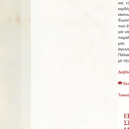
καί τ
κερδή
εἰκόν
Ἐκκλ
πού ἔ
γιά ν
παράδ
μας 
ἀγων
Πάλαι
μέ τήν
Διαβά
Εκ
Tweet
Ε
Σ