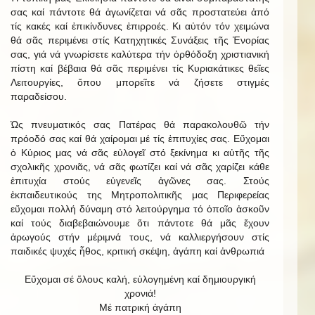
σας καί πάντοτε θά ἀγωνίζεται νά σᾶς προστατεύει ἀπό
τίς κακές καί ἐπικίνδυνες ἐπιρροές. Κι αὐτόν τόν χειμώνα
θά σᾶς περιμένει στίς Κατηχητικές Συνάξεις τῆς Ἐνορίας
σας, γιά νά γνωρίσετε καλύτερα τήν ὀρθόδοξη χριστιανική
πίστη καί βέβαια θά σᾶς περιμένει τίς Κυριακάτικες θεῖες
Λειτουργίες, ὅπου μπορεῖτε νά ζήσετε στιγμές
παραδείσου.
Ὡς πνευματικός σας Πατέρας θά παρακολουθῶ τήν
πρόοδό σας καί θά χαίρομαι μέ τίς ἐπιτυχίες σας. Εὔχομαι
ὁ Κύριος μας νά σᾶς εὐλογεῖ στό ξεκίνημα κι αὐτῆς τῆς
σχολικῆς χρονιᾶς, νά σᾶς φωτίζει καί νά σᾶς χαρίζει κάθε
ἐπιτυχία στούς εὐγενεῖς ἀγῶνες σας. Στούς
ἐκπαιδευτικούς της Μητροπολιτικῆς μας Περιφερείας
εὔχομαι πολλή δύναμη στό λειτούργημα τό ὁποῖο ἀσκοῦν
καί τούς διαβεβαιώνουμε ὅτι πάντοτε θά μᾶς ἔχουν
ἀρωγούς στήν μέριμνά τους, νά καλλιεργήσουν στίς
παιδικές ψυχές ἦθος, κριτική σκέψη, ἀγάπη καί ἀνθρωπιά
Εὔχομαι σέ ὅλους καλή, εὐλογημένη καί δημιουργική
χρονιά!
Μέ πατρική ἀγάπη