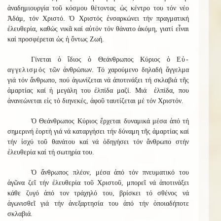
ἀναδημιουργία τοῦ κόσμου θέτοντας ὡς κέντρο του τόν νέο
Ἀδάμ, τόν Χριστό. Ὁ Χριστός ἐνσαρκώνει τήν πραγματική
ἐλευθερία, καθώς νικᾶ καί αὐτόν τόν θάνατο ἀκόμη, γιατί εἶναι
καί προσφέρεται ὡς ἡ ὄντως Ζωή.
Γίνεται ὁ ἴδιος ὁ Θεάνθρωπος Κύριος ὁ
Εὐ-
αγγελισμός
τῶν ἀνθρώπων. Τό χαρούμενο δηλαδή ἄγγελμα
γιά τόν ἄνθρωπο, πού ἀγωνίζεται νά ἀποτινάξει τή σκλαβιά τῆς
ἁμαρτίας καί ἡ μεγάλη του ἐλπίδα μαζί. Μιά ἐλπίδα, που
ἀνανεώνεται εἰς τό διηνεκές, ἀφοῦ ταυτίζεται μέ τόν Χριστόν.
Ὁ Θεάνθρωπος Κύριος ἔρχεται δυναμικά μέσα ἀπό τή
σημερινή ἑορτή γιά νά καταργήσει τήν δύναμη τῆς ἁμαρτίας καί
τήν ἰσχύ τοῦ θανάτου καί νά ὁδηγήσει τόν ἄνθρωπο στήν
ἐλευθερία καί τή σωτηρία του.
Ὁ ἄνθρωπος πλέον, μέσα ἀπό τόν πνευματικό του
ἀγῶνα ζεῖ τήν ἐλευθερία τοῦ Χριστοῦ, μπορεῖ νά ἀποτινάξει
κάθε ζυγό ἀπό τον τράχηλό του, βρίσκει τό σθένος νά
ἀγωνισθεῖ γιά τήν ἀνεξαρτησία του ἀπό τήν ὁποιαδήποτε
σκλαβιά.