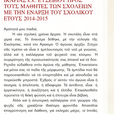
ΤΟΥΣ ΜΑΘΗΤΕΣ ΤΩΝ ΣΧΟΛΕΙΩΝ
ΜΕ ΤΗΝ ΕΝΑΡΞΗ ΤΟΥ ΣΧΟΛΙΚΟΥ
ΕΤΟΥΣ 2014-2015
Ἀγαπητά μου παιδιά,
Ἡ νέα σχολική χρόνια ἄρχισε. Ἡ σκυτάλη εἶναι στά
χεριά σας. Τό ἔναυσμα δόθηκε, μέ τήν εὐλογία τῆς
Ἐκκλησίας, κατά τόν Ἁγιασμό. Ὁ ἀγώνας ἀρχίζει. Στόχοι
σᾶς πρέπει νά εἶναι ὁ ἐμπλουτισμός τοῦ νοῦ μέ γνώσεις,
ἀλλά καί ἡ καλλιέργεια τοῦ ψυχικοῦ σας κόσμου. Ἡ
συγκρότηση τῆς προσωπικότητάς σας ἀπαιτεῖ καί τά δύο.
Ριχτεῖτε εὐδιάθετα στόν ἀγώνα τῆς μάθησης. Ἐπεκτείνετε
καί μόνοι σας τό πεδίο τῆς μόρφωσης. Τά ἐμπόδια πού θά
παρουσιασθοῦν νά τά ὑπερπηδᾶτε καί μέ αἰσιοδοξία νά
πορεύεσθε μπροστά. Ἐχθρός σ’ αὐτόν τόν ἀγώνα εἶναι ἡ
ὀκνηρία, ἡ ἀπελπισία, ἡ ἀδιαφορία. Τά ἀντίδοτα, εἶναι ἡ
ἐργατικότητα, ἡ ἀναζήτηση καί ἡ ἐλπίδα. Ἐπικαλεσθεῖτε
πρώτιστα τή θεϊκή φώτιση καί ἡ ἐπιτυχία εἶναι βέβαιη.
Ἀλλά καί ἡ ἐσωτερική καλλιέργεια στό γεώργιο τῆς
ψυχῆς σᾶς χρειάζεται ἰδιαίτερη φροντίδα. Ἀπαιτεῖται
ἐπαγρύπνηση καί διάθεση, γιά σκληρές μάχες, οἱ ὁποῖες