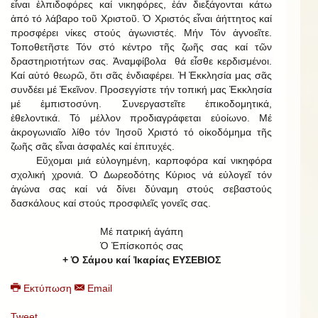
εἶναι ἐλπιδοφόρες καί νικηφόρες, ἐάν διεξάγονται κάτω
ἀπό τό λάβαρο τοῦ Χριστοῦ. Ὁ Χριστός εἶναι ἀήττητος καί
προσφέρει νίκες στούς ἀγωνιστές. Μήν Τόν ἀγνοεῖτε.
Τοποθετῆστε Τόν στό κέντρο τῆς ζωῆς σας καί τῶν
δραστηριοτήτων σας. Ἀναμφίβολα θά εἶσθε κερδισμένοι.
Καί αὐτό θεωρῶ, ὅτι σᾶς ἐνδιαφέρει. Ἡ Ἐκκλησία μας σᾶς
συνδέει μέ Ἐκεῖνον. Προσεγγίστε τήν τοπική μας Ἐκκλησία
μέ ἐμπιστοσύνη. Συνεργαστεῖτε ἐπικοδομητικά,
ἐθελοντικά. Τό μέλλον προδιαγράφεται εὐοίωνο. Μέ
ἀκρογωνιαῖο λίθο τόν Ἰησοῦ Χριστό τό οἰκοδόμημα τῆς
ζωῆς σᾶς εἶναι ἀσφαλές καί ἐπιτυχές.
Εὔχομαι μιά εὐλογημένη, καρποφόρα καί νικηφόρα
σχολική χρονιά. Ὁ Δωρεοδότης Κύριος νά εὐλογεῖ τόν
ἀγώνα σας καί νά δίνει δύναμη στούς σεβαστούς
δασκάλους καί στούς προσφιλεῖς γονεῖς σας.
Μέ πατρική ἀγάπη
Ὁ Ἐπίσκοπός σας
+ Ὁ Σάμου καί Ἰκαρίας ΕΥΣΕΒΙΟΣ
Εκτύπωση
Email
Tweet