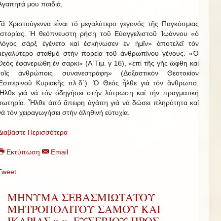
Ἀγαπητά μου παιδιά,
Τά Χριστούγεννα εἶναι τό μεγαλύτερο γεγονός τῆς Παγκόσμιας
Ἱστορίας. Ἡ θεόπνευστη ρήση τοῦ Εὐαγγελιστοῦ Ἰωάννου «ὁ
Λόγος σάρξ ἐγένετο καί ἐσκήνωσεν ἐν ἡμῖν» ἀποτελεῖ τόν
μεγαλύτερο σταθμό στήν πορεία τοῦ ἀνθρωπίνου γένους. «Ὁ
Θεός ἐφανερώθη ἐν σαρκί» (Α΄Τιμ. γ 16), «ἐπί τῆς γῆς ὤφθη καί
τοῖς ἀνθρώποις συνανεστράφη» (Δοξαστικόν Θεοτοκίον
Ἑσπερινοῦ Κυριακῆς πλ.δ΄). Ὁ Θεός ἦλθε γιά τόν ἄνθρωπο.
Ἦλθε γιά νά τόν ὁδηγήσει στήν λύτρωση καί τήν πραγματική
σωτηρία. Ἦλθε ἀπό ἄπειρη ἀγάπη γιά νά δώσει πληρότητα καί
νά τόν χειραγωγήσει στήν ἀληθινή εὐτυχία.
Διαβάστε Περισσότερα
Εκτύπωση
Email
Tweet
ΜΗΝΥΜΑ ΣΕΒΑΣΜΙΩΤΑΤΟΥ
ΜΗΤΡΟΠΟΛΙΤΟΥ ΣΑΜΟΥ ΚΑΙ
ΙΚΑΡΙΑΣ κ.κ. ΕΥΣΕΒΙΟΥ ΠΡΟΣ