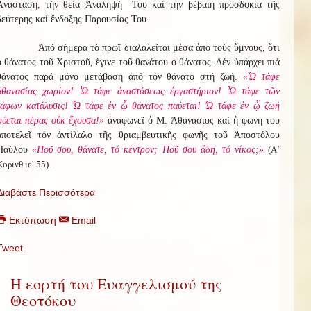
Ἀνάσταση, τήν θεία Ἀνάληψή Του καί τήν βέβαιη προσδοκία τῆς
δεύτερης καί ἔνδοξης Παρουσίας Του.
Ἀπό σήμερα τό πρωϊ διαλαλεῖται μέσα ἀπό τούς ὕμνους, ὅτι
ὁ θάνατος τοῦ Χριστοῦ, ἔγινε τοῦ θανάτου ὁ θάνατος. Δέν ὑπάρχει πιά
θάνατος παρά μόνο μετάβαση ἀπό τόν θάνατο στή ζωή.
«Ὦ τάφε
ἀθανασίας χωρίον! Ὦ τάφε ἀναστάσεως ἐργαστήριον! Ὦ τάφε τῶν
τάφων κατάλυσις! Ὦ τάφε ἐν ᾧ θάνατος παύεται! Ὦ τάφε ἐν ᾧ ζωή
φύεται πέρας οὐκ ἔχουσα!»
ἀναφωνεῖ ὁ Μ. Ἀθανάσιος καί ἡ φωνή του
ἀποτελεῖ τόν ἀντίλαλο τῆς θριαμβευτικῆς φωνῆς τοῦ Ἀποστόλου
Παύλου
«Ποῦ σου, θάνατε, τό κέντρον; Ποῦ σου ἅδη, τό νίκος;»
(Α΄
Κορινθ ιε΄ 55).
Διαβάστε Περισσότερα
Εκτύπωση
Email
Tweet
Η εορτή του Ευαγγελισμού της
Θεοτόκου