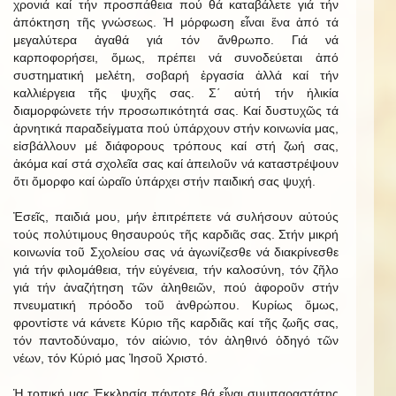
χρονιά καί τήν προσπάθεια πού θά καταβάλετε γιά τήν
ἀπόκτηση τῆς γνώσεως. Ἡ μόρφωση εἶναι ἕνα ἀπό τά
μεγαλύτερα ἀγαθά γιά τόν ἄνθρωπο. Γιά νά
καρποφορήσει, ὅμως, πρέπει νά συνοδεύεται ἀπό
συστηματική μελέτη, σοβαρή ἐργασία ἀλλά καί τήν
καλλιέργεια τῆς ψυχῆς σας. Σ΄ αὐτή τήν ἡλικία
διαμορφώνετε τήν προσωπικότητά σας. Καί δυστυχῶς τά
ἀρνητικά παραδείγματα πού ὑπάρχουν στήν κοινωνία μας,
εἰσβάλλουν μέ διάφορους τρόπους καί στή ζωή σας,
ἀκόμα καί στά σχολεῖα σας καί ἀπειλοῦν νά καταστρέψουν
ὅτι ὄμορφο καί ὡραῖο ὑπάρχει στήν παιδική σας ψυχή.
Ἐσεῖς, παιδιά μου, μήν ἐπιτρέπετε νά συλήσουν αὐτούς
τούς πολύτιμους θησαυρούς τῆς καρδιᾶς σας. Στήν μικρή
κοινωνία τοῦ Σχολείου σας νά ἀγωνίζεσθε νά διακρίνεσθε
γιά τήν φιλομάθεια, τήν εὐγένεια, τήν καλοσύνη, τόν ζῆλο
γιά τήν ἀναζήτηση τῶν ἀληθειῶν, πού ἀφοροῦν στήν
πνευματική πρόοδο τοῦ ἀνθρώπου. Κυρίως ὅμως,
φροντἰστε νά κάνετε Κύριο τῆς καρδιᾶς καί τῆς ζωῆς σας,
τόν παντοδύναμο, τόν αἰώνιο, τόν ἀληθινό ὁδηγό τῶν
νέων, τόν Κύριό μας Ἰησοῦ Χριστό.
Ἡ τοπική μας Ἐκκλησία πάντοτε θά εἶναι συμπαραστάτης