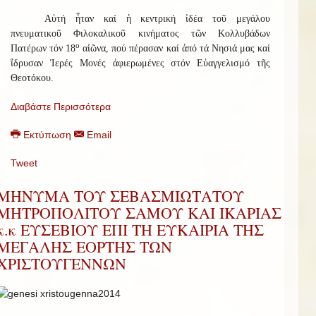
Αὐτή ἦταν καί ἡ κεντρική ἰδέα τοῦ μεγάλου
πνευματικοῦ Φιλοκαλικοῦ κινήματος τῶν Κολλυβάδων
ο
Πατέρων τόν 18
αἰῶνα, πού πέρασαν καί ἀπό τά Νησιά μας καί
ἵδρυσαν Ἱερές Μονές ἀφιερωμένες στόν Εὐαγγελισμό τῆς
Θεοτόκου.
Διαβάστε Περισσότερα
Εκτύπωση
Email
Tweet
ΜΗΝΥΜΑ ΤΟΥ ΣΕΒΑΣΜΙΩΤΑΤΟΥ
ΜΗΤΡΟΠΟΛΙΤΟΥ ΣΑΜΟΥ ΚΑΙ ΙΚΑΡΙΑΣ
κ.κ ΕΥΣΕΒΙΟΥ ΕΠΙ ΤΗ ΕΥΚΑΙΡΙΑ ΤΗΣ
ΜΕΓΑΛΗΣ ΕΟΡΤΗΣ ΤΩΝ
ΧΡΙΣΤΟΥΓΕΝΝΩΝ