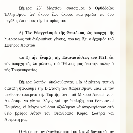
η
Σήμερα, 25
Μαρτίου, σύσσωμος ὁ Ὀρθόδοξος
Ἑλληνισμός, ἀπ’ ἄκρου ἕως ἄκρου, πανηγυρίζει τίς δύο
μεγάλες ἐπετείους τῆς Ἱστορίας του:
Α)
Τόν Εὐαγγελισμό τῆς Θεοτόκου
, ὡς ἀπαρχή τῆς
λυτρώσεως τοῦ ἀνθρωπίνου γένους, πού κομίζει ὁ ἐρχομός τοῦ
Σωτῆρος Χριστοῦ
καί Β)
τήν ἔναρξη τῆς Ἐπαναστάσεως τοῦ 1821
, ὡς
τήν ἀπαρχή τῆς λυτρώσεως τοῦ Ἔθνους μας ἀπό τήν σκλαβιά
τῆς Τουρκοκρατίας.
Σήμερα λοιπόν, ἀκολουθώντας μία ἰδιαίτερη τυπική
διάταξη ψάλλουμε τήν Β΄Στάση τῶν Χαιρετισμῶν, μαζί μέ τόν
μεθέορτο ἑσπερινό τῆς Ἑορτῆς, ἀντί τοῦ Μικροῦ Ἀποδείπνου.
Ἀκούσαμε νά γίνεται λόγος γιά τήν ἔκπληξη, πού ἔνιωσαν οἱ
Ποιμένες, οἱ Μάγοι καί ὅσοι ἀξιώθηκαν νά ἀναγνωρίσουν στό
θεῖο βρέφος Αὐτόν τόν Θεάνθρωπο Κύριο, Σωτῆρα καί
Λυτρωτή μας.
Ὁ Θεός μέ τήν ἐνανθρώπησή Του ξεκινᾶ δυναμικά τήν