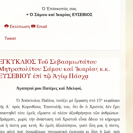
Ὁ Ἐπίσκοπός σας
+ Ὁ Σάμου καί Ἰκαρίας ΕΥΣΕΒΙΟΣ
Εκτύπωση
Email
Tweet
ΕΓΚΥΚΛΙΟΣ Τοῦ Σεβασμιωτάτου
Μητροπολίτου Σάμου καί Ἰκαρίας κ.κ.
ΕΥΣΕΒΙΟΥ ἐπί τῷ Ἁγίῳ Πάσχᾳ
Ἀγαπητοί μου Πατέρες καί Ἀδελφοί,
ο
Ὁ Ἀπόστολος Παῦλος τονίζει μέ ἔμφαση στό 15
κεφάλαιο
τῆς Α΄ πρός Κορινθίους Ἐπιστολῆς του, ὅτι ἄν ὁ Χριστός δέν ἔχει
ἀναστηθεῖ τότε ἐμεῖς εἴμαστε οἱ πλέον ἀξιοθρήνητοι τῶν ἀνθρώπων.
Πράγματι, χωρίς τήν ἀνάσταση τοῦ Χριστοῦ εἶναι ἄδειο τό κήρυγμα
καί ἡ πίστη μας κενή. Κι ἐμεῖς ἀξιολύπητοι, γιατί ὅλη μας ἡ πίστη,
ὅλο αὐτό πού ὀνομάζουμε πνευματική ἐμπειρία κι ὅλη ἡ ζωή, πού