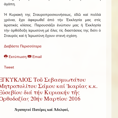
ἀγάπη.
Ἡ Κυριακή της Σταυροπροσκυνήσεως, ἐδῶ καί πολλά
χρόνια, ἔχει ἀφιερωθεῖ ἀπό τήν Ἐκκλησία μας στίς
ἱερατικές κλίσεις. Παρουσιάζει ἐνώπιον μας ἡ Ἐκκλησία
τήν ὀρθόδοξη ἱερωσύνη μέ ὅλες τίς διαστάσεις της διότι ὁ
Σταυρός καί ἡ Ἱερωσύνη ἔχουν στενή σχέση.
Διαβάστε Περισσότερα
Εκτύπωση
Email
Tweet
ΕΓΚΥΚΛΙΟΣ Τοῦ Σεβασμιωτάτου
Μητροπολίτου Σάμου καί Ἰκαρίας κ.κ.
Εὐσεβίου διά τήν Κυριακήν τῆς
Ὀρθοδοξίας 20ήν Μαρτίου 2016
Ἀγαπητοί Πατέρες καί Ἀδελφοί,