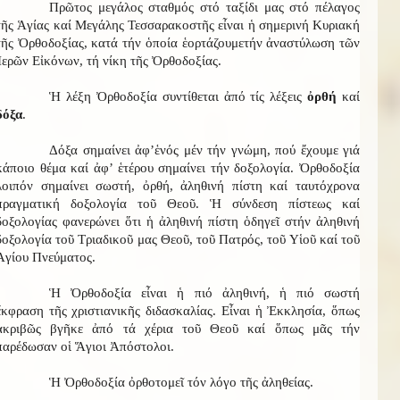
Πρῶτος μεγάλος σταθμός στό ταξίδι μας στό πέλαγος
τῆς Ἁγίας καί Μεγάλης Τεσσαρακοστῆς εἶναι ἡ σημερινή Κυριακή
τῆς Ὀρθοδοξίας, κατά τήν ὁποία
ἑορτάζουμε
τήν ἀναστύλωση τῶν
Ἱερῶν Εἰκόνων, τή νίκη τῆς Ὀρθοδοξίας.
Ἡ λέξη Ὀρθοδοξία συντίθεται ἀπό τίς λέξεις
ὀρθή
καί
δόξα
.
Δόξα σημαίνει ἀφ’ἑνός μέν τήν γνώμη, πού ἔχουμε γιά
κάποιο θέμα καί ἀφ’ ἑτέρου σημαίνει τήν δοξολογία. Ὀρθοδοξία
λοιπόν σημαίνει σωστή, ὀρθή, ἀληθινή πίστη καί ταυτόχρονα
πραγματική δοξολογία τοῦ Θεοῦ. Ἡ σύνδεση πίστεως καί
δοξολογίας φανερώνει ὅτι ἡ ἀληθινή πίστη ὁδηγεῖ στήν ἀληθινή
δοξολογία τοῦ Τριαδικοῦ μας Θεοῦ, τοῦ Πατρός, τοῦ Υἱοῦ καί τοῦ
Ἁγίου Πνεύματος.
Ἡ Ὀρθοδοξία εἶναι ἡ πιό ἀληθινή, ἡ πιό σωστή
ἔκφραση τῆς χριστιανικῆς διδασκαλίας. Εἶναι ἡ Ἐκκλησία, ὅπως
ἀκριβῶς βγῆκε ἀπό τά χέρια τοῦ Θεοῦ καί ὅπως μᾶς τήν
παρέδωσαν οἱ Ἅγιοι Ἀπόστολοι.
Ἡ Ὀρθοδοξία ὀρθοτομεῖ τόν λόγο τῆς ἀληθείας.