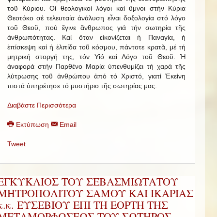
τοῦ Κύριου. Οἱ θεολογικοί λόγοι καί ὕμνοι στήν Κύρια
Θεοτόκο σέ τελευταία ἀνάλυση εἶναι δοξολογία στό λόγο
τοῦ Θεοῦ, πού ἔγινε ἄνθρωπος γιά τήν σωτηρία τῆς
ἀνθρωπότητας. Καί ὅταν εἰκονίζεται ἡ Παναγία, ἡ
ἐπίσκεψη καί ἡ ἐλπίδα τοῦ κόσμου, πάντοτε κρατᾶ, μέ τή
μητρική στοργή της, τόν Υἱό καί Λόγο τοῦ Θεοῦ. Ἡ
ἀναφορά στήν Παρθένο Μαρία ὑπενθυμίζει τή χαρά τῆς
λύτρωσης τοῦ ἀνθρώπου ἀπό τό Χριστό, γιατί Ἐκείνη
πιστά ὑπηρέτησε τό μυστήριο τῆς σωτηρίας μας.
Διαβάστε Περισσότερα
Εκτύπωση
Email
Tweet
ΕΓΚΥΚΛΙΟΣ ΤΟΥ ΣΕΒΑΣΜΙΩΤΑΤΟΥ
ΜΗΤΡΟΠΟΛΙΤΟΥ ΣΑΜΟΥ ΚΑΙ ΙΚΑΡΙΑΣ
κ.κ. ΕΥΣΕΒΙΟΥ ΕΠΙ ΤΗ ΕΟΡΤΗ ΤΗΣ
ΜΕΤΑΜΟΡΦΩΣΕΩΣ ΤΟΥ ΣΩΤΗΡΟΣ