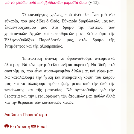
γιά νά φθάσω αὐτά πού βρίσκονται μπροστά σου»
(γ 13).
Ὁ καινούργιος χρόνος, πού ἀνέτειλε εἶναι μιά νέα
εὐκαρία, πού μᾶς δίδει ὁ Θεός. Εὐκαιρία διορθώσεώς μας καί
ἐπανεντροχιασμοῦ μας στό δρόμο τῆς πίστεως, τῶν
χριστιανικῶν Ἀρχῶν καί πεποιθήσεών μας. Στό δρόμο τῆς
Ἑλληνορθοδόξου Παραδόσεώς μας, στόν δρόμο τῆς
ἐντιμότητος καί τῆς ἀξιοπρεπείας.
Ἐπιτακτική ἀνάγκη νά ἀφυπνισθοῦμε πνευματικά
ὅλοι μας. Νά κάνουμε μιά εἰλικρινῆ αὐτοκριτική. Νά ‘δοῦμε τά
συντρίμμια, πού εἶναι συσσωρευμένα δίπλα μας καί γύρω μας.
Νά καταλάβουμε τήν ἠθική καί πνευματική κρίση τοῦ καιροῦ
μας καί νά ἀλλάξουμε τρόπο ζωῆς μέσα ἀπό τήν ὁδό τῆς
ταπείνωσης και τῆς μετανοίας. Νά ἀγωνισθοῦμε γιά τήν
θεραπεία καί τήν μεταμόρφωση τῶν ἀτομικῶν μας παθῶν ἀλλά
καί τήν θεραπεία τῶν κοινωνικῶν κακῶν.
Διαβάστε Περισσότερα
Εκτύπωση
Email