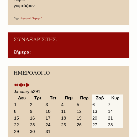
γιορτάζουν:
Πηγή:
Λογισμικό "Σήμερα"
ΣΥΝΑΞΑΡΙΣΤΗΣ
Σήμερα:
P
P
N
N
ΗΜΕΡΟΛΟΓΙΟ
r
r
e
e
e
e
x
x
v
v
t
t
i
i
Y
M
January 5291
o
o
e
o
Δευ
Τρι
Τετ
Πεμ
Παρ
Σαβ
Κυρ
u
u
a
n
1
2
3
4
5
6
7
s
s
r
t
8
9
10
11
12
13
14
Y
M
h
15
16
17
18
19
20
21
e
o
22
23
24
25
26
27
28
a
n
29
30
31
r
t