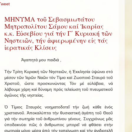
Tweet
ΜΗΝΥΜΑ τοῦ Σεβασμιωτάτου
Μητροπολίτου Σάμου καί Ἰκαρίας
κ.κ. Εὐσεβίου γιά τήν Γ΄ Κυριακή τῶν
Νηστειῶν, τήν ἀφιερωμένην εἰς τάς
ἱερατικάς Κλίσεις
Ἀγαπητά μου παιδιά ,
Τήν Τρίτη Κυριακή τῶν Νηστειῶν, ἡ Ἐκκλησία ὑψώνει στό
μέσον τῶν Ἱερῶν Ναῶν τόν Τίμιο καί Ζωοποιό Σταυρό τοῦ
Χριστοῦ, ὥστε προσκυνώντας Τόν μέ εὐλάβεια, νά
λάβουμε χάρη καί δύναμη πρός τελείωση τοῦ πνευματικοῦ
ἀγῶνος τῆς νηστείας.
Ὁ Τίμιος Σταυρός νοηματοδοτεῖ τήν ζωή κάθε ἑνός
χριστιανοῦ. Ἀποκαλύπτει τήν θυσιαστική ἀγάπη τοῦ Θεοῦ
γιά τήν σωτηρία τοῦ ἀνθρωπίνου γένους. Συγχρόνως μᾶς
ὑποδεικνύει πῶς ὁ ἄνθρωπος μπορεῖ νά φθάσει στήν
σωτηρία μόνο μέσα ἀπό τήν ταπείνωση καί τήν ἀνιδιοτελῆ