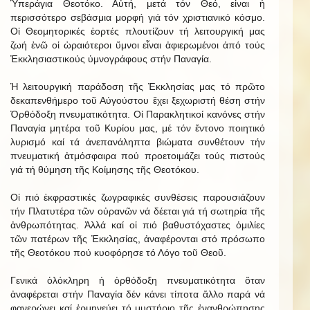
Ὑπεράγια Θεοτόκο. Αὐτή, μετά τόν Θεό, εἶναι ἡ
περισσότερο σεβάσμια μορφή γιά τόν χριστιανικό κόσμο.
Οἱ Θεομητορικές ἑορτές πλουτίζουν τή λειτουργική μας
ζωή ἐνῶ οἱ ὡραιότεροι ὕμνοι εἶναι ἀφιερωμένοι ἀπό τούς
Ἐκκλησιαστικούς ὑμνογράφους στήν Παναγία.
Ἡ λειτουργική παράδοση τῆς Ἐκκλησίας μας τό πρῶτο
δεκαπενθήμερο τοῦ Αὐγούστου ἔχει ξεχωριστή θέση στήν
Ὀρθόδοξη πνευματικότητα. Οἱ Παρακλητικοί κανόνες στήν
Παναγία μητέρα τοῦ Κυρίου μας, μέ τόν ἔντονο ποιητικό
λυρισμό καί τά ἀνεπανάληπτα βιώματα συνθέτουν τήν
πνευματική ἀτμόσφαιρα πού προετοιμάζει τούς πιστούς
γιά τή θύμηση τῆς Κοίμησης τῆς Θεοτόκου.
Οἱ πιό ἐκφραστικές ζωγραφικές συνθέσεις παρουσιάζουν
τήν Πλατυτέρα τῶν οὐρανῶν νά δέεται γιά τή σωτηρία τῆς
ἀνθρωπότητας. Ἀλλά καί οἱ πιό βαθυστόχαστες ὁμιλίες
τῶν πατέρων τῆς Ἐκκλησίας, ἀναφέρονται στό πρόσωπο
τῆς Θεοτόκου πού κυοφόρησε τό Λόγο τοῦ Θεοῦ.
Γενικά ὁλόκληρη ἡ ὀρθόδοξη πνευματικότητα ὅταν
ἀναφέρεται στήν Παναγία δέν κάνει τίποτα ἄλλο παρά νά
φανερώνει καί ἑρμηνεύει τό μυστήριο τῆς ἐνανθρώπησης