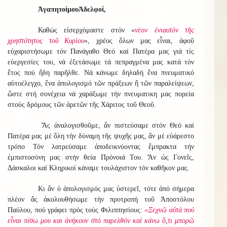
Ἀγαπητοί
μου
Ἀδελφοί
,
Καθώς εἰσερχόμαστε στόν «
νέον ἐνιαυτόν τῆς
χρηστότητος τοῦ Κυρίου
», χρέος ὅλων μας εἶναι, ἀφοῦ
εὐχαριστήσωμε τόν Πανάγαθο Θεό καί Πατέρα μας γιά τίς
εὐεργεσίες του, νά ἐξετάσωμε τά πεπραγμένα μας κατά τόν
ἔτος πού ἤδη παρῆλθε. Νά κάνωμε δηλαδή ἕνα πνευματικό
αὐτοέλεγχο, ἕνα ἀπολογισμό τῶν πράξεων ἤ τῶν παραλείψεων,
ὥστε στή συνέχεια νά χαράξωμε τήν πνευματικη μας πορεία
στούς δρόμους τῶν ἀρετῶν τῆς Χάριτος τοῦ Θεοῦ.
Ἄς ἀναλογισθοῦμε, ἄν πιστεύσαμε στόν Θεό καί
Πατέρα μας μέ ὅλη τήν δύναμη τῆς ψυχῆς μας, ἄν μέ εὐάρεστο
τρόπο Τόν λατρεύσαμε ἀποδεικνύοντας ἔμπρακτα τήν
ἐμπιστοσύνη μας στήν θεία Πρόνοιά Του. Ἄν ὡς Γονεῖς,
Δάσκαλοι καί Κληρικοί κάναμε τουλάχιστον τόν καθῆκον μας.
Κι ἄν ὁ ἀπολογισμός μας ὑστερεῖ, τότε ἀπό σήμερα
πλέον ἄς ἀκολουθήσωμε τήν προτροπή τοῦ Ἀποστόλου
Παύλου, πού γράφει πρός τούς Φιλιππησίους:
«Ξεχνῶ αὐτά πού
εἶναι πίσω μου και ἀνήκουν στό παρελθόν καί κάνω ὅ,τι μπορῶ