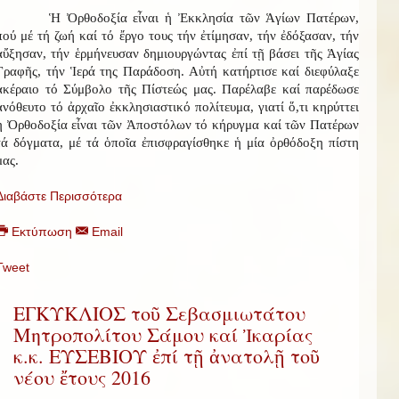
Ἡ Ὀρθοδοξία εἶναι ἡ Ἐκκλησία τῶν Ἁγίων Πατέρων,
πού μέ τή ζωή καί τό ἔργο τους τήν ἐτίμησαν, τήν ἐδόξασαν, τήν
αὔξησαν, τήν ἑρμήνευσαν δημιουργώντας ἐπί τῇ βάσει τῆς Ἁγίας
Γραφῆς, τήν Ἱερά της Παράδοση. Αὐτή κατήρτισε καί διεφύλαξε
ἀκέραιο τό Σύμβολο τῆς Πίστεώς μας. Παρέλαβε καί παρέδωσε
ἀνόθευτο τό ἀρχαῖο ἐκκλησιαστικό πολίτευμα, γιατί ὅ,τι κηρύττει
ἡ Ὀρθοδοξία εἶναι τῶν Ἀποστόλων τό κήρυγμα καί τῶν Πατέρων
τά δόγματα, μέ τά ὁποῖα ἐπισφραγίσθηκε ἡ μία ὀρθόδοξη πίστη
μας.
Διαβάστε Περισσότερα
Εκτύπωση
Email
Tweet
ΕΓΚΥΚΛΙΟΣ τοῦ Σεβασμιωτάτου
Μητροπολίτου Σάμου καί Ἰκαρίας
κ.κ. ΕΥΣΕΒΙΟΥ ἐπί τῇ ἀνατολῇ τοῦ
νέου ἔτους 2016