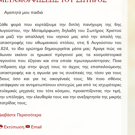
Αγαπητά μου παιδιά
Κάθε φορά που εορτάζουμε την διπλή πανήγυρη της 6ης
Αυγούστου, την Μεταμόρφωση δηλαδή του Σωτήρος Χριστού
και μαζί την απαλλαγή του νησιού μας από την απειλή της
καταστροφής του οθωμανικού στόλου, στις 6 Αυγούστου του
1824, το ίδιο ερώτημα δημιουργείται μέσα μας: Άραγε πώς να
βίωναν εκείνοι οι ηρωικοί πρόγονοί μας τα κοσμοϊστορικά
γεγονότα που έζησαν και στα οποία πρωταγωνίστησαν; Ποια
επίδραση είχε στην ψυχή τους το άγχος της επαπειλούμενης
καταστροφής και η αγωνία για τις συνέπειές της τόσο για τους
ίδιους όσο και για τις οικογένειές τους; Με ποιο σθένος
κατάφεραν να αντιμετωπίσουν επιτυχώς μια από τις ισχυρότερες
πολεμικές μηχανές του τότε κόσμου, προασπίζοντας την τιμή,
την υπόληψη, την ελευθερία τους και την ανεξαρτησία της μικρής
πατρίδας τους;
Διαβάστε Περισσότερα
Εκτύπωση
Email