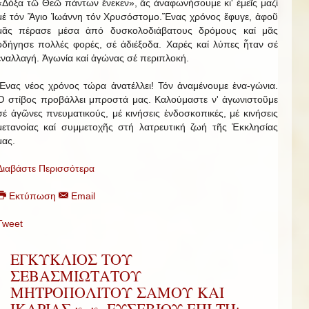
«Δόξα τῶ Θεῶ πάντων ἕνεκεν», ἄς ἀναφωνήσουμε κι' ἐμεῖς μαζί
μέ τόν Ἅγιο Ἰωάννη τόν Χρυσόστομο.Ἕνας χρόνος ἔφυγε, ἀφοῦ
μᾶς πέρασε μέσα ἀπό δυσκολοδιάβατους δρόμους καί μᾶς
ὁδήγησε πολλές φορές, σέ ἀδιέξοδα. Χαρές καί λύπες ἦταν σέ
ἐναλλαγή. Ἀγωνία καί ἀγώνας σέ περιπλοκή.
Ἕνας νέος χρόνος τώρα ἀνατέλλει! Τόν ἀναμένουμε ἐνα-γώνια.
Ὁ στίβος προβάλλει μπροστά μας. Καλούμαστε ν' ἀγωνιστοῦμε
σέ ἀγῶνες πνευματικούς, μέ κινήσεις ἐνδοσκοπικές, μέ κινήσεις
μετανοίας καί συμμετοχῆς στή λατρευτική ζωή τῆς Ἐκκλησίας
μας.
Διαβάστε Περισσότερα
Εκτύπωση
Email
Tweet
ΕΓΚΥΚΛΙΟΣ ΤΟΥ
ΣΕΒΑΣΜΙΩΤΑΤΟΥ
ΜΗΤΡΟΠΟΛΙΤΟΥ ΣΑΜΟΥ ΚΑΙ
ΙΚΑΡΙΑΣ κ. κ. ΕΥΣΕΒΙΟΥ ΕΠΙ ΤΗι