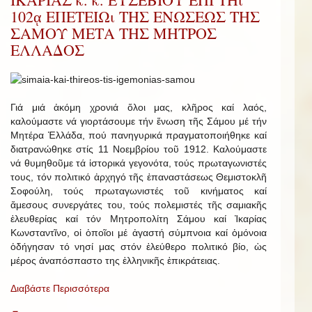
102ᾳ ΕΠΕΤΕΙΩι ΤΗΣ ΕΝΩΣΕΩΣ ΤΗΣ
ΣΑΜΟΥ ΜΕΤΑ ΤΗΣ ΜΗΤΡΟΣ
ΕΛΛΑΔΟΣ
Γιά μιά ἀκόμη χρονιά ὅλοι μας, κλῆρος καί λαός,
καλούμαστε νά γιορτάσουμε τήν ἕνωση τῆς Σάμου μέ τήν
Μητέρα Ἑλλάδα, πού πανηγυρικά πραγματοποιήθηκε καί
διατρανώθηκε στίς 11 Νοεμβρίου τοῦ 1912. Καλούμαστε
νά θυμηθοῦμε τά ἱστορικά γεγονότα, τούς πρωταγωνιστές
τους, τόν πολιτικό ἀρχηγό τῆς ἐπαναστάσεως Θεμιστοκλῆ
Σοφούλη, τούς πρωταγωνιστές τοῦ κινήματος καί
ἄμεσους συνεργάτες του, τούς πολεμιστές τῆς σαμιακῆς
ἐλευθερίας καί τόν Μητροπολίτη Σάμου καί Ἰκαρίας
Κωνσταντῖνο, οἱ ὁποῖοι μέ ἀγαστή σύμπνοια καί ὁμόνοια
ὁδήγησαν τό νησί μας στόν ἐλεύθερο πολιτικό βίο, ὡς
μέρος ἀναπόσπαστο της ἑλληνικῆς ἐπικράτειας.
Διαβάστε Περισσότερα