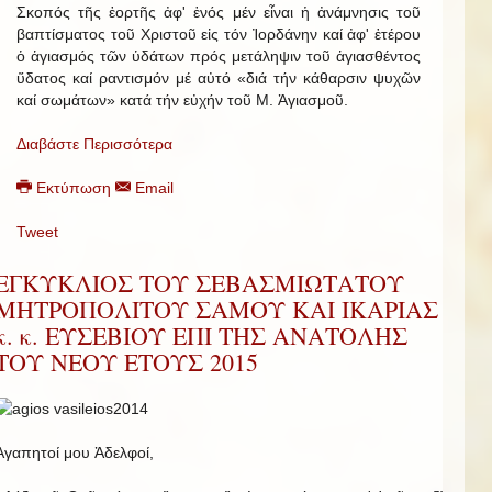
Σκοπός τῆς ἑορτῆς ἀφ' ἑνός μέν εἶναι ἡ ἀνάμνησις τοῦ
βαπτίσματος τοῦ Χριστοῦ εἰς τόν Ἰορδάνην καί ἀφ' ἑτέρου
ὁ ἁγιασμός τῶν ὑδάτων πρός μετάληψιν τοῦ ἁγιασθέντος
ὕδατος καί ραντισμόν μέ αὐτό «διά τήν κάθαρσιν ψυχῶν
καί σωμάτων» κατά τήν εὐχήν τοῦ Μ. Ἁγιασμοῦ.
Διαβάστε Περισσότερα
Εκτύπωση
Email
Tweet
ΕΓΚΥΚΛΙΟΣ ΤΟΥ ΣΕΒΑΣΜΙΩΤΑΤΟΥ
ΜΗΤΡΟΠΟΛΙΤΟΥ ΣΑΜΟΥ ΚΑΙ ΙΚΑΡΙΑΣ
κ. κ. ΕΥΣΕΒΙΟΥ ΕΠΙ ΤΗΣ ΑΝΑΤΟΛΗΣ
ΤΟΥ ΝΕΟΥ ΕΤΟΥΣ 2015
Ἀγαπητοί μου Ἀδελφοί,