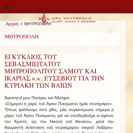
Αρχική
ΜΗΤΡΟΠΟΛΗ
ΜΗΤΡΟΠΟΛΗ
ΕΓΚΥΚΛΙΟΣ ΤΟΥ
ΣΕΒΑΣΜΙΩΤΑΤΟΥ
ΜΗΤΡΟΠΟΛΙΤΟΥ ΣΑΜΟΥ ΚΑΙ
ΙΚΑΡΙΑΣ κ.κ. ΕΥΣΕΒΙΟΥ ΓΙΑ ΤΗΝ
ΚΥΡΙΑΚΗ ΤΩΝ ΒΑΪΩΝ
Ἀγαπητοί μου Πατέρες καί Ἀδελφοί,
«Σήμερον ἡ χάρις τοῦ Ἁγίου Πνεύματος ἡμᾶς συνήγαγεν».
Ὅπως ψάλλουμε ἀπό χθές, μᾶς συγκέντρωσε σήμερα ἡ
χάρις τοῦ Ἁγίου Πνεύματος γιά νά ὑποδεχθοῦμε κι ἐφέτος
τόν Χριστό, ὡς τόν Νικητή τοῦ θανάτου, μετά τήν
θαυμαστή ἀνάσταση τοῦ τετραημέρου νεκροῦ Λαζάρου.