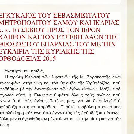
ΕΓΚΥΚΛΙΟΣ ΤΟΥ ΣΕΒΑΣΜΙΩΤΑΤΟΥ
ΜΗΤΡΟΠΟΛΙΤΟΥ ΣΑΜΟΥ ΚΑΙ ΙΚΑΡΙΑΣ
κ. κ. ΕΥΣΕΒΙΟΥ ΠΡΟΣ ΤΟΝ ΙΕΡΟΝ
ΚΛΗΡΟΝ ΚΑΙ ΤΟΝ ΕΥΣΕΒΗ ΛΑΟΝ ΤΗΣ
ΘΕΟΣΩΣΤΟΥ ΕΠΑΡΧΙΑΣ ΤΟΥ ΜΕ ΤΗΝ
ΕΥΚΑΙΡΙΑ ΤΗΣ ΚΥΡΙΑΚΗΣ ΤΗΣ
ΟΡΘΟΔΟΞΙΑΣ 2015
Ἀγαπητά μου παιδιά,
Ἡ πρώτη Κυριακή τῶν Νηστειῶν τῆς Μ. Σαρακοστῆς εἶναι
ἀφιερωμένη στήν νίκη καί τόν θρίαμβο τῆς Ὀρθοδοξίας, πού
κερδήθηκε μέ τήν ἀναστήλωση τῶν ἁγίων εἰκόνων. Μαζί μέ τό
γεγονός αὐτό, ἡ Ἐκκλησία θυμᾶται ὅλους τούς ἀγῶνες πού
ἔγιναν ἀπό τούς ἁγίους Πατέρες μας, γιά νά διαφυλαχθεῖ ἡ
ὀρθόδοξη πίστη καί παράδοση. Γι' αὐτό προβάλει μπροστά μας
μιά ὁλόκληρη φάλαγγα ἀπό ἀγωνιστάς τῆς ὀρθοδόξου πίστεως.
Πάλαιψαν κι ἀγωνίσθηκαν μέχρι θανάτου μέ τήν πίστη καί γιά τήν
πίστη.