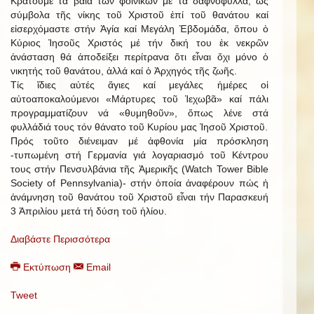
Κρατοῦμε τά βαΐα τῶν φοινίκων μέ τά δαφνόφυλλα, ὡς
σύμβολα τῆς νίκης τοῦ Χριστοῦ ἐπί τοῦ θανάτου καί
εἰσερχόμαστε στήν Ἁγία καί Μεγάλη Ἑβδομάδα, ὅπου ὁ
Κύριος Ἰησοῦς Χριστός μέ τήν δική του ἐκ νεκρῶν
ἀνάσταση θά ἀποδείξει περίτρανα ὅτι εἶναι ὄχι μόνο ὁ
νικητής τοῦ θανάτου, ἀλλά καί ὁ Ἀρχηγός τῆς ζωῆς.
Τίς ἴδιες αὐτές ἅγιες καί μεγάλες ἡμέρες οἱ
αὐτοαποκαλούμενοι «Μάρτυρες τοῦ Ἱεχωβᾶ» καί πάλι
προγραμματίζουν νά «θυμηθοῦν», ὅπως λένε στά
φυλλάδιά τους τόν θάνατο τοῦ Κυρίου μας Ἰησοῦ Χριστοῦ.
Πρός τοῦτο διένειμαν μέ ἀφθονία μία πρόσκληση
-τυπωμένη στή Γερμανία γιά λογαριασμό τοῦ Κέντρου
τους στήν Πενσυλβάνια τῆς Ἀμερικῆς (Watch Tower Bible
Society of Pennsylvania)- στήν ὁποία ἀναφέρουν πώς ἡ
ἀνάμνηση τοῦ θανάτου τοῦ Χριστοῦ εἶναι τήν Παρασκευή
3 Ἀπριλίου μετά τή δύση τοῦ ἡλίου.
Διαβάστε Περισσότερα
Εκτύπωση
Email
Tweet