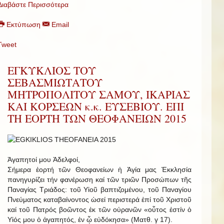
Διαβάστε Περισσότερα
Εκτύπωση
Email
Tweet
ΕΓΚΥΚΛΙΟΣ ΤΟΥ
ΣΕΒΑΣΜΙΩΤΑΤΟΥ
ΜΗΤΡΟΠΟΛΙΤΟΥ ΣΑΜΟΥ, ΙΚΑΡΙΑΣ
ΚΑΙ ΚΟΡΣΕΩΝ κ.κ. ΕΥΣΕΒΙΟΥ. ΕΠΙ
ΤΗ ΕΟΡΤΗ ΤΩΝ ΘΕΟΦΑΝΕΙΩΝ 2015
Ἀγαπητοί μου Ἀδελφοί,
Σήμερα ἑορτή τῶν Θεοφανείων ἡ Ἁγία μας Ἐκκλησία
πανηγυρίζει τήν φανέρωση καί τῶν τριῶν Προσώπων τῆς
Παναγίας Τριάδος: τοῦ Υἱοῦ βαπτιζομένου, τοῦ Παναγίου
Πνεύματος καταβαίνοντος ὡσεί περιστερά ἐπί τοῦ Χριστοῦ
καί τοῦ Πατρός βοῶντος ἐκ τῶν οὐρανῶν «οὗτος ἐστίν ὁ
Υἱός μου ὁ ἀγαπητός, ἐν ᾧ εὐδόκησα» (Ματθ. γ 17).