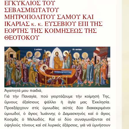
ΕΓΚΥΚΛΙΟΣ ΤΟΥ
ΣΕΒΑΣΜΙΩΤΑΤΟΥ
ΜΗΤΡΟΠΟΛΙΤΟΥ ΣΑΜΟΥ ΚΑΙ
ΙΚΑΡΙΑΣ κ. κ. ΕΥΣΕΒΙΟΥ ΕΠΙ ΤΗΣ
ΕΟΡΤΗΣ ΤΗΣ ΚΟΙΜΗΣΕΩΣ ΤΗΣ
ΘΕΟΤΟΚΟΥ
Ἀγαπητά μου παιδιά,
Γιά τήν Παναγία, πού γιορτάζουμε τήν κοίμησή Της,
ὕμνους ἐξαίσιους ψάλλει ἡ ἁγία μας Ἐκκλησία.
Προεξάρχουν στίς ὑμνωδίες αὐτές δύο διακεκριμένοι
ὑμνωδοί, ὁ ἅγιος Ἰωάννης ὁ Δαμασκηνός καί ὁ ἅγιος
Κοσμᾶς ὁ Μελωδός. Καί οἱ δύο συναγωνίζονται σέ
ὑψηλούς τόνους καί σέ λυρικές ἐξάρσεις, γιά νά ὑμνήσουν