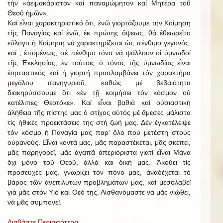
τήν «ἀειμακάριστον καί παναμώμητον καί Μητέρα τοῦ
Θεοῦ ἡμῶν».
Καί εἶναι χαρακτηριστικό ὅτι, ἐνῶ γιορτάζουμε τήν Κοίμηση
τῆς Παναγίας καί ἐνῶ, ἐκ πρώτης ὄψεως, θά ἐθεωρεῖτο
εὔλογο ἡ Κοίμηση νά χαρακτηρίζεται ὡς πένθιμο γεγονός,
καί , ἑπομένως, σέ πένθιμο τόνο νά ψάλλουν οἱ ὑμνωδοί
τῆς Ἐκκλησίας, ἐν τούτοις ὁ τόνος τῆς ὑμνωδίας εἶναι
ἑορταστικός καί ἡ γιορτή προσλαμβάνει τόν χαρακτήρα
μεγάλου πανηγυριοῦ, καθώς μέ βεβαιότητα
διακηρύσσουμε ὅτι «ἐν τῇ κοιμήσει τόν κόσμον οὐ
κατέλιπες Θεοτόκε». Καί εἶναι βαθιά καί οὐσιαστική
ἀλήθεια τῆς πίστης μας ὁ στίχος αὐτός μέ ἄμεσες μάλιστα
τίς ἠθικές προεκτάσεις της στή ζωή μας. Δέν ἐγκατέλειψε
τόν κόσμο ἡ Παναγία μας παρ’ ὅλο πού μετέστη στούς
οὐρανούς. Εἶναι κοντά μας, μᾶς παραστέκεται, μᾶς σκέπει,
μᾶς παρηγορεῖ, μᾶς ἀγαπᾶ ἀπεριόριστα γιατί εἶναι Μάνα
ὄχι μόνο τοῦ Θεοῦ, ἀλλά και δική μας. Ἀκούει τίς
προσευχές μας, γνωρίζει τόν πόνο μας, ἀναδέχεται τό
βάρος τῶν ἀνεπίλυτων προβλημάτων μας, καί μεσολαβεῖ
γιά μᾶς στόν Υἱό καί Θεό της. Αἰσθανόμαστε νά μᾶς νιώθει,
νά μᾶς συμπονεῖ.
Διαβάστε Περισσότερα