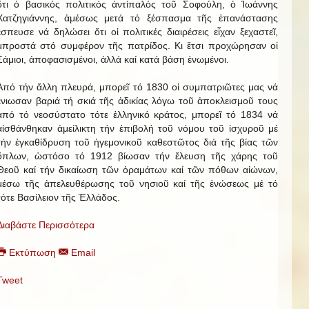
ὅτι ὁ βασικός πολιτικός ἀντίπαλός τοῦ Σοφούλη, ὁ Ἰωάννης
Χατζηγιάννης, ἀμέσως μετά τό ξέσπασμα τῆς ἐπανάστασης
ἔσπευσε νά δηλώσει ὅτι οἱ πολιτικές διαιρέσεις εἶχαν ξεχαστεῖ,
μπροστά στό συμφέρον τῆς πατρίδος. Κι ἔτσι προχώρησαν οἱ
Σάμιοι, ἀποφασισμένοι, ἀλλά καί κατά βάση ἑνωμένοι.
Ἀπό τήν ἄλλη πλευρά, μπορεῖ τό 1830 οἱ συμπατριῶτες μας νά
ἔνιωσαν βαριά τή σκιά τῆς ἀδικίας λόγω τοῦ ἀποκλεισμοῦ τους
ἀπό τό νεοσύστατο τότε ἑλληνικό κράτος, μπορεῖ τό 1834 νά
αἰσθάνθηκαν ἀμείλικτη τήν ἐπιβολή τοῦ νόμου τοῦ ἰσχυροῦ μέ
τήν ἐγκαθίδρυση τοῦ ἡγεμονικοῦ καθεστῶτος διά τῆς βίας τῶν
ὅπλων, ὡστόσο τό 1912 βίωσαν τήν ἔλευση τῆς χάρης τοῦ
Θεοῦ καί τήν δικαίωση τῶν ὁραμάτων καί τῶν πόθων αἰώνων,
μέσω τῆς ἀπελευθέρωσης τοῦ νησιοῦ καί τῆς ἑνώσεως μέ τό
τότε Βασίλειον τῆς Ἑλλάδος.
Διαβάστε Περισσότερα
Εκτύπωση
Email
Tweet