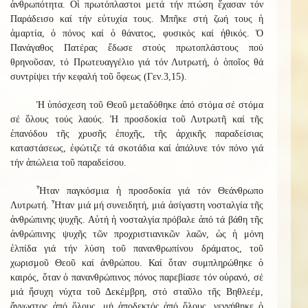
ἀνθρωπότητα. Οἱ πρωτόπλαστοι μετά τήν πτώση ἔχασαν τόν
Παράδεισο καί τήν εὐτυχία τους. Μπῆκε στή ζωή τους ἡ
ἁμαρτία, ὁ πόνος καί ὁ θάνατος, φυσικός καί ἠθικός. Ὁ
Πανάγαθος Πατέρας ἔδωσε στούς πρωτοπλάστους πού
θρηνοῦσαν, τό Πρωτευαγγέλιο γιά τόν Λυτρωτή, ὁ ὁποῖος θά
συντρίψει τήν κεφαλή τοῦ ὄφεως (Γεν.3,15).
Ἡ ὑπόσχεση τοῦ Θεοῦ μεταδόθηκε ἀπό στόμα σέ στόμα
σέ ὅλους τούς λαούς. Ἡ προσδοκία τοῦ Λυτρωτῆ καί τῆς
ἐπανόδου τῆς χρυσῆς ἐποχῆς, τῆς ἀρχικῆς παραδείσιας
καταστάσεως, ἐφώτιζε τά σκοτάδια καί ἁπάλυνε τόν πόνο γιά
τήν ἀπώλεια τοῦ παραδείσου.
Ἦταν παγκόσμια ἡ προσδοκία γιά τόν Θεάνθρωπο
Λυτρωτή. Ἦταν μιά μή συνειδητή, μιά ἀσίγαστη νοσταλγία τῆς
ἀνθρώπινης ψυχῆς. Αὐτή ἡ νοσταλγία πρόβαλε ἀπό τά βάθη τῆς
ἀνθρώπινης ψυχῆς τῶν προχριστιανικῶν λαῶν, ὡς ἡ μόνη
ἐλπίδα γιά τήν λύση τοῦ πανανθρωπίνου δράματος, τοῦ
χωρισμοῦ Θεοῦ καί ἀνθρώπου. Καί ὅταν συμπληρώθηκε ὁ
καιρός, ὅταν ὁ πανανθρώπινος πόνος παρεβίασε τόν οὐρανό, σέ
μιά ἥσυχη νύχτα τοῦ Δεκέμβρη, στό σταῦλο τῆς Βηθλεέμ,
ἄγνωστος ἀπό ὅλους, μή ἀποδεκτός ἀπό ὅλους, γεννήθηκε ὁ