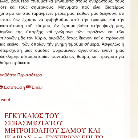
ἄλλα, βαθύτερα πνευματικά μηνύματα στούς ἀνθρώπους, τούς
τότε καί τούς σημερινούς. Μηνύματα πού εἶναι ἰδιαιτέρως
χρήσιμα καί στίς ταραγμένες μέρες μας, καθώς μᾶς δείχνουν, ὅτι
τίποτε δέν ἔχουμε νά φοβηθοῦμε ἀπό τήν τρικυμία καί τήν
ἀναστάτωση τοῦ κόσμου, ἄν ἔχουμε βαθια στήν ψυχή μας,
θεμέλιο της ὕπαρξης καί γνώμονα τῶν πράξεων καί τῶν
ἐπιλογῶν μᾶς τόν Κύριο, ἀκριβῶς ὅπως ἔκαναν καί οἱ πρόγονοί
μας ἐκεῖνοι, τῶν ὁποίων τήν μνήμη τιμοῦμε σήμερα. Ἀσφαλῶς ἡ
ὑπερίσχυση μιᾶς ὁμάδας ψυχωμένων ἀγωνιστῶν ἔναντι μιᾶς
ὁλόκληρης αὐτοκρατορίας φαντάζει ὡς θαῦμα, καί πράγματι γιά
θαῦμα πρόκειται.
Διαβάστε Περισσότερα
Εκτύπωση
Email
Tweet
ΕΓΚΥΚΛΙΟΣ ΤΟY
ΣΕΒΑΣΜΙΩΤAΤΟΥ
ΜΗΤΡΟΠΟΛIΤΟΥ ΣAΜΟΥ ΚΑI
IΚΑΡΙΑΣ κ.κ. ΕΥΣΕΒΙΟΥ EΠI ΤΟ