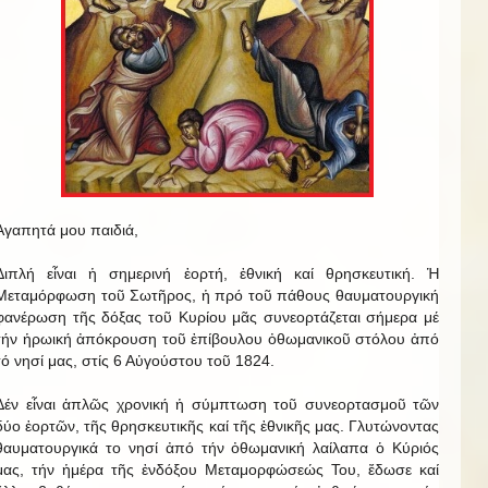
Ἀγαπητά μου παιδιά,
Διπλή εἶναι ἡ σημερινή ἑορτή, ἐθνική καί θρησκευτική. Ἡ
Μεταμόρφωση τοῦ Σωτῆρος, ἡ πρό τοῦ πάθους θαυματουργική
φανέρωση τῆς δόξας τοῦ Κυρίου μᾶς συνεορτάζεται σήμερα μέ
τήν ἡρωική ἀπόκρουση τοῦ ἐπίβουλου ὀθωμανικοῦ στόλου ἀπό
τό νησί μας, στίς 6 Αὐγούστου τοῦ 1824.
Δέν εἶναι ἁπλῶς χρονική ἡ σύμπτωση τοῦ συνεορτασμοῦ τῶν
δύο ἑορτῶν, τῆς θρησκευτικῆς καί τῆς ἐθνικῆς μας. Γλυτώνοντας
θαυματουργικά το νησί ἀπό τήν ὀθωμανική λαίλαπα ὁ Κύριός
μας, τήν ἡμέρα τῆς ἐνδόξου Μεταμορφώσεώς Του, ἔδωσε καί