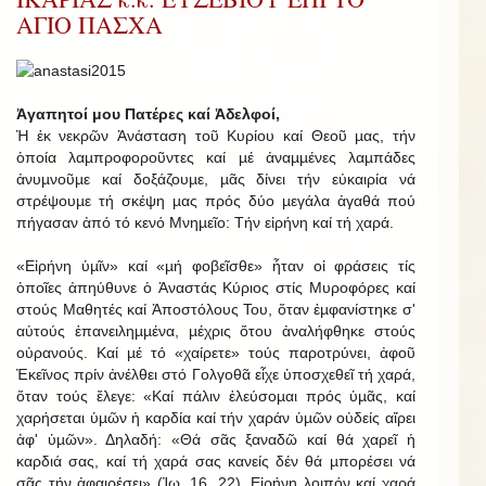
ΑΓΙΟ ΠΑΣΧΑ
Ἀγαπητοί μου Πατέρες καί Ἀδελφοί,
Ἡ ἐκ νεκρῶν Ἀνάσταση τοῦ Κυρίου καί Θεοῦ µας, τήν
ὁποία λαµπροφοροῦντες καί µέ ἀναµµένες λαµπάδες
ἀνυµνοῦµε καί δοξάζουµε, µᾶς δίνει τήν εὐκαιρία νά
στρέψουµε τή σκέψη µας πρός δύο µεγάλα ἀγαθά πού
πήγασαν ἀπό τό κενό Μνηµεῖο: Τήν εἰρήνη καί τή χαρά.
«Εἰρήνη ὑµῖν» καί «µή φοβεῖσθε» ἦταν οἱ φράσεις τίς
ὁποῖες ἀπηύθυνε ὁ Ἀναστάς Κύριος στίς Μυροφόρες καί
στούς Μαθητές καί Ἀποστόλους Του, ὅταν ἐµφανίστηκε σ'
αὐτούς ἐπανειληµµένα, µέχρις ὅτου ἀναλήφθηκε στούς
οὐρανούς. Καί µέ τό «χαίρετε» τούς παροτρύνει, ἀφοῦ
Ἐκεῖνος πρίν ἀνέλθει στό Γολγοθᾶ εἶχε ὑποσχεθεῖ τή χαρά,
ὅταν τούς ἔλεγε: «Καί πάλιν ἐλεύσοµαι πρός ὑµᾶς, καί
χαρήσεται ὑµῶν ἡ καρδία καί τήν χαράν ὑµῶν οὐδείς αἴρει
ἀφ' ὑµῶν». Δηλαδή: «Θά σᾶς ξαναδῶ καί θά χαρεῖ ἡ
καρδιά σας, καί τή χαρά σας κανείς δέν θά µπορέσει νά
σᾶς τήν ἀφαιρέσει» (Ἰω. 16, 22). Εἰρήνη λοιπόν καί χαρά