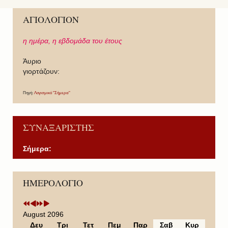
ΑΓΙΟΛΟΓΙΟΝ
η ημέρα,
η εβδομάδα του έτους
Άυριο
γιορτάζουν:
Πηγή:
Λογισμικό "Σήμερα"
ΣΥΝΑΞΑΡΙΣΤΗΣ
Σήμερα:
P
P
N
N
ΗΜΕΡΟΛΟΓΙΟ
r
r
e
e
e
e
x
x
v
v
t
t
i
i
Y
M
August 2096
o
o
e
o
Δευ
Τρι
Τετ
Πεμ
Παρ
Σαβ
Κυρ