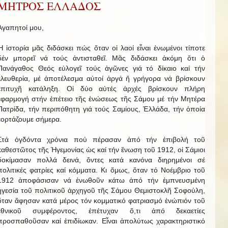
ΜΗΤΡΟΣ ΕΛΛΑΔΟΣ
Ἀγαπητοί μου,
Ἡ ἱστορία μᾶς διδάσκει πώς ὅταν οἱ λαοί εἶναι ἑνωμένοι τίποτε
δέν μπορεῖ νά τούς ἀντισταθεῖ. Μᾶς διδάσκει ἀκόμη ὅτι ὁ
Πανάγαθος Θεός εὐλογεῖ τούς ἀγῶνες γιά τό δίκαιο καί τήν
ἐλευθερία, μέ ἀποτέλεσμα αὐτοί ἀργά ἤ γρήγορα νά βρίσκουν
ἐπιτυχῆ κατάληξη. Οἱ δύο αὐτές ἀρχές βρίσκουν πλήρη
ἐφαρμογή στήν ἐπέτειο τῆς ἑνώσεως τῆς Σάμου μέ τήν Μητέρα
Πατρίδα, τήν περιπόθητη γιά τούς Σαμίους, Ἑλλάδα, τήν ὁποία
ἑορτάζουμε σήμερα.
Στά ὀγδόντα χρόνια πού πέρασαν ἀπό τήν ἐπιβολή τοῦ
καθεστῶτος τῆς Ἡγεμονίας ὡς καί τήν ἕνωση τοῦ 1912, οἱ Σάμιοι
δοκίμασαν πολλά δεινά, ὄντες κατά κανόνα διηρημένοι σέ
πολιτικές φατρίες καί κόμματα. Κι ὅμως, ὅταν τό Νοέμβριο τοῦ
1912 ἀποφάσισαν νά ἑνωθοῦν κάτω ἀπό τήν ἐμπνευσμένη
ἡγεσία τοῦ πολιτικοῦ ἀρχηγοῦ τῆς Σάμου Θεμιστοκλῆ Σοφούλη,
ὅταν ἄφησαν κατά μέρος τόν κομματικό φατριασμό ἐνώπιόν τοῦ
ἐθνικοῦ συμφέροντος, ἐπέτυχαν ὅ,τι ἀπό δεκαετίες
προσπαθοῦσαν καί ἐπιδίωκαν. Εἶναι ἀπολύτως χαρακτηριστικό