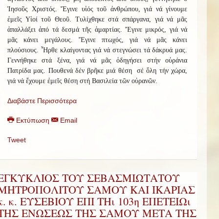
Ἰησοῦς Χριστός. Ἔγινε υἱός τοῦ ἀνθρώπου, γιά νά γίνουμε
ἐμεῖς Υἱοί τοῦ Θεοῦ. Τυλίχθηκε στά σπάργανα, γιά νά μᾶς
ἀπαλλάξει ἀπό τά δεσμά τῆς ἁμαρτίας. Ἔγινε μικρός, γιά νά
μᾶς κάνει μεγάλους. Ἔγινε πτωχός, γιά νά μᾶς κάνει
πλούσιους. Ἦρθε κλαίγοντας γιά νά στεγνώσει τά δάκρυά μας.
Γεννήθηκε στά ξένα, γιά νά μᾶς ὁδηγήσει στήν οὐράνια
Πατρίδα μας. Πουθενά δέν βρῆκε μιά θέση σέ ὅλη τήν χώρα,
γιά νά ἔχουμε ἐμεῖς θέση στή Βασιλεία τῶν οὐρανῶν.
Διαβάστε Περισσότερα
Εκτύπωση
Email
Tweet
ΕΓΚΥΚΛΙΟΣ ΤΟΥ ΣΕΒΑΣΜΙΩΤΑΤΟΥ
ΜΗΤΡΟΠΟΛΙΤΟΥ ΣΑΜΟΥ ΚΑΙ ΙΚΑΡΙΑΣ
κ. κ. ΕΥΣΕΒΙΟΥ ΕΠΙ ΤΗι 103η ΕΠΕΤΕΙΩι
ΤΗΣ ΕΝΩΣΕΩΣ ΤΗΣ ΣΑΜΟΥ ΜΕΤΑ ΤΗΣ