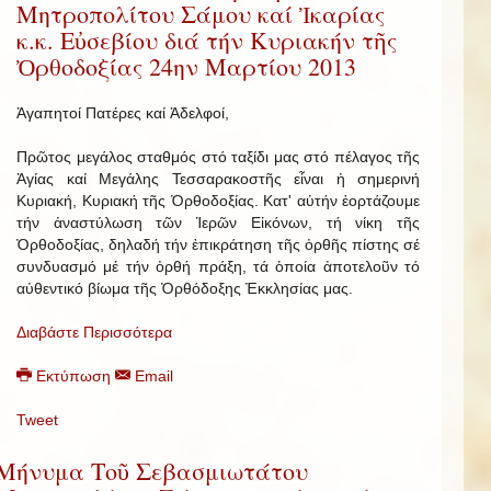
Μητροπολίτου Σάμου καί Ἰκαρίας
κ.κ. Εὐσεβίου διά τήν Κυριακήν τῆς
Ὀρθοδοξίας 24ην Μαρτίου 2013
Ἀγαπητοί Πατέρες καί Ἀδελφοί,
Πρῶτος μεγάλος σταθμός στό ταξίδι μας στό πέλαγος τῆς
Ἁγίας καί Μεγάλης Τεσσαρακοστῆς εἶναι ἡ σημερινή
Κυριακή, Κυριακή τῆς Ὀρθοδοξίας. Κατ' αὐτήν ἑορτάζουμε
τήν ἀναστύλωση τῶν Ἱερῶν Εἰκόνων, τή νίκη τῆς
Ὀρθοδοξίας, δηλαδή τήν ἐπικράτηση τῆς ὀρθῆς πίστης σέ
συνδυασμό μέ τήν ὀρθή πράξη, τά ὁποία ἀποτελοῦν τό
αὐθεντικό βίωμα τῆς Ὀρθόδοξης Ἐκκλησίας μας.
Διαβάστε Περισσότερα
Εκτύπωση
Email
Tweet
Μήνυμα Τοῦ Σεβασμιωτάτου