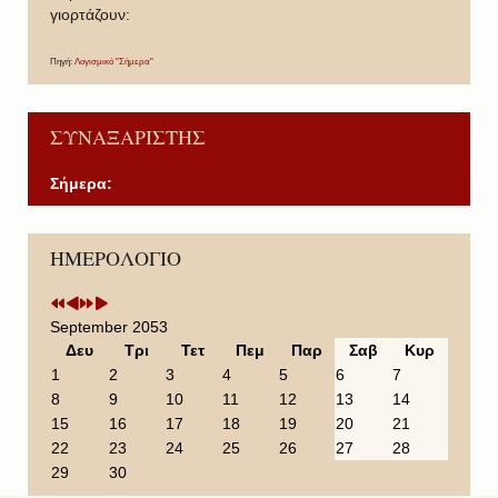
γιορτάζουν:
Πηγή:
Λογισμικό "Σήμερα"
ΣΥΝΑΞΑΡΙΣΤΗΣ
Σήμερα:
P
P
N
N
ΗΜΕΡΟΛΟΓΙΟ
r
r
e
e
e
e
x
x
v
v
t
t
i
i
Y
M
September 2053
o
o
e
o
Δευ
Τρι
Τετ
Πεμ
Παρ
Σαβ
Κυρ
u
u
a
n
1
2
3
4
5
6
7
s
s
r
t
8
9
10
11
12
13
14
Y
M
h
15
16
17
18
19
20
21
e
o
22
23
24
25
26
27
28
a
n
29
30
r
t