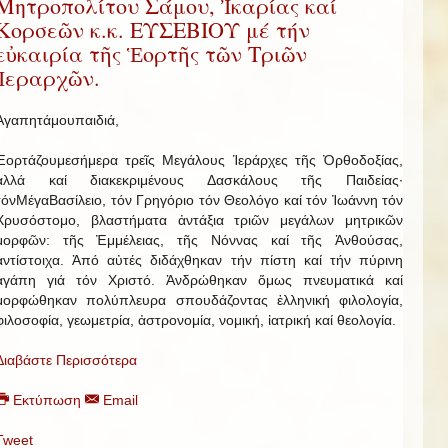
Μητροπολίτου Σάμου, Ἰκαρίας καί
Κορσεῶν κ.κ. ΕΥΣΕΒΙΟΥ μέ τήν
εὐκαιρία τῆς Ἑορτῆς τῶν Τριῶν
Ἱεραρχῶν.
Ἀγαπητάμουπαιδιά,
Ἑορτάζουμεσήμερα τρεῖς Μεγάλους Ἱεράρχες τῆς Ὀρθοδοξίας,
ἀλλά καί διακεκριμένους Δασκάλους τῆς Παιδείας·
τόνΜέγαΒασίλειο, τόν Γρηγόριο τόν Θεολόγο καί τόν Ἰωάννη τόν
Χρυσόστομο, βλαστήματα ἀντάξια τριῶν μεγάλων μητρικῶν
μορφῶν: τῆς Ἐμμέλειας, τῆς Νόννας καί τῆς Ἀνθούσας,
ἀντίστοιχα. Ἀπό αὐτές διδάχθηκαν τήν πίστη καί τήν πύρινη
ἀγάπη γιά τόν Χριστό. Ἀνδρώθηκαν ὅμως πνευματικά καί
μορφώθηκαν πολύπλευρα σπουδάζοντας ἑλληνική φιλολογία,
φιλοσοφία, γεωμετρία, ἀστρονομία, νομική, ἰατρική καί θεολογία.
Διαβάστε Περισσότερα
Εκτύπωση
Email
Tweet