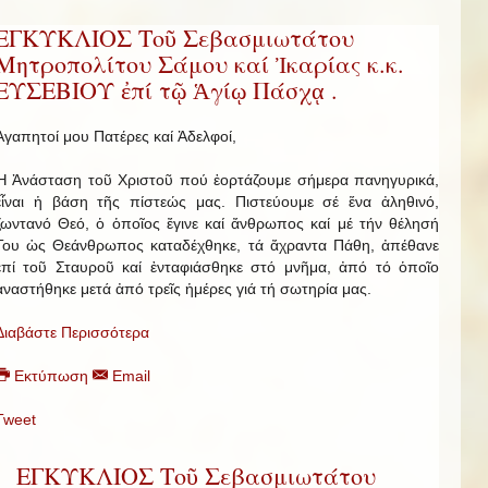
ΕΓΚΥΚΛΙΟΣ Τοῦ Σεβασμιωτάτου
Μητροπολίτου Σάμου καί Ἰκαρίας κ.κ.
ΕΥΣΕΒΙΟΥ ἐπί τῷ Ἁγίῳ Πάσχᾳ .
Ἀγαπητοί μου Πατέρες καί Ἀδελφοί,
Ἡ Ἀνάσταση τοῦ Χριστοῦ πού ἑορτάζουμε σήμερα πανηγυρικά,
εἶναι ἡ βάση τῆς πίστεώς μας. Πιστεύουμε σέ ἕνα ἀληθινό,
ζωντανό Θεό, ὁ ὁποῖος ἔγινε καί ἄνθρωπος καί μέ τήν θέλησή
Του ὡς Θεάνθρωπος καταδέχθηκε, τά ἄχραντα Πάθη, ἀπέθανε
ἐπί τοῦ Σταυροῦ καί ἐνταφιάσθηκε στό μνῆμα, ἀπό τό ὁποῖο
ἀναστήθηκε μετά ἀπό τρεῖς ἡμέρες γιά τή σωτηρία μας.
Διαβάστε Περισσότερα
Εκτύπωση
Email
Tweet
ΕΓΚΥΚΛΙΟΣ Τοῦ Σεβασμιωτάτου