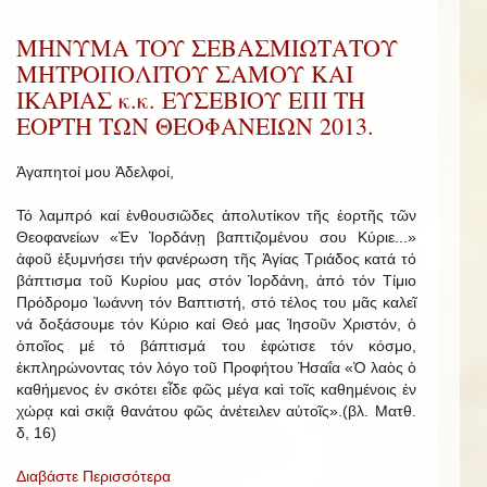
ΜΗΝΥΜΑ ΤΟΥ ΣΕΒΑΣΜΙΩΤΑΤΟΥ
ΜΗΤΡΟΠΟΛΙΤΟΥ ΣΑΜΟΥ ΚΑΙ
ΙΚΑΡΙΑΣ κ.κ. ΕΥΣΕΒΙΟΥ ΕΠΙ ΤΗ
ΕΟΡΤΗ ΤΩΝ ΘΕΟΦΑΝΕΙΩΝ 2013.
Ἀγαπητοί μου Ἀδελφοί,
Τό λαμπρό καί ἐνθουσιῶδες ἀπολυτίκον τῆς ἑορτῆς τῶν
Θεοφανείων «Ἐν Ἰορδάνῃ βαπτιζομένου σου Κύριε...»
ἀφοῦ ἐξυμνήσει τήν φανέρωση τῆς Ἁγίας Τριάδος κατά τό
βάπτισμα τοῦ Κυρίου μας στόν Ἰορδάνη, ἀπό τόν Τίμιο
Πρόδρομο Ἰωάννη τόν Βαπτιστή, στό τέλος του μᾶς καλεῖ
νά δοξάσουμε τόν Κύριο καί Θεό μας Ἰησοῦν Χριστόν, ὁ
ὁποῖος μέ τό βάπτισμά του ἐφώτισε τόν κόσμο,
ἐκπληρώνοντας τόν λόγο τοῦ Προφήτου Ἠσαΐα «Ὁ λαὸς ὁ
καθήμενος ἐν σκότει εἶδε φῶς μέγα καὶ τοῖς καθημένοις ἐν
χώρᾳ καὶ σκιᾷ θανάτου φῶς ἀνέτειλεν αὐτοῖς».(βλ. Ματθ.
δ, 16)
Διαβάστε Περισσότερα