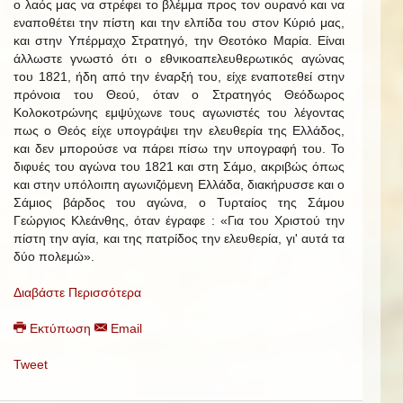
ο λαός μας να στρέφει το βλέμμα προς τον ουρανό και να
εναποθέτει την πίστη και την ελπίδα του στον Κύριό μας,
και στην Υπέρμαχο Στρατηγό, την Θεοτόκο Μαρία. Είναι
άλλωστε γνωστό ότι ο εθνικοαπελευθερωτικός αγώνας
του 1821, ήδη από την έναρξή του, είχε εναποτεθεί στην
πρόνοια του Θεού, όταν ο Στρατηγός Θεόδωρος
Κολοκοτρώνης εμψύχωνε τους αγωνιστές του λέγοντας
πως ο Θεός είχε υπογράψει την ελευθερία της Ελλάδος,
και δεν μπορούσε να πάρει πίσω την υπογραφή του. Το
διφυές του αγώνα του 1821 και στη Σάμο, ακριβώς όπως
και στην υπόλοιπη αγωνιζόμενη Ελλάδα, διακήρυσσε και ο
Σάμιος βάρδος του αγώνα, ο Τυρταίος της Σάμου
Γεώργιος Κλεάνθης, όταν έγραφε : «Για του Χριστού την
πίστη την αγία, και της πατρίδος την ελευθερία, γι' αυτά τα
δύο πολεμώ».
Διαβάστε Περισσότερα
Εκτύπωση
Email
Tweet