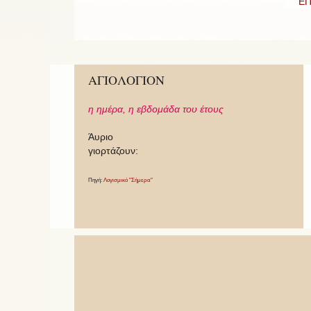
ΕΠ
ΑΓΙΟΛΟΓΙΟΝ
η ημέρα,
η εβδομάδα του έτους
Άυριο
γιορτάζουν:
Πηγή:
Λογισμικό "Σήμερα"