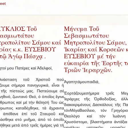
eet
ΚΥΚΛΙΟΣ Τοῦ
Μήνυμα Τοῦ
ασμιωτάτου
Σεβασμιωτάτου
ροπολίτου Σάμου καί
Μητροπολίτου Σάμου,
ρίας κ.κ. ΕΥΣΕΒΙΟΥ
Ἰκαρίας καί Κορσεῶν κ
 τῷ Ἁγίῳ Πάσχᾳ .
ΕΥΣΕΒΙΟΥ μέ τήν
εὐκαιρία τῆς Ἑορτῆς 
Τριῶν Ἱεραρχῶν.
τοί μου Πατέρες καί Ἀδελφοί,
νάσταση τοῦ Χριστοῦ πού
Ἀγαπητάμουπαιδιά,
ζουμε σήμερα πανηγυρικά, εἶναι ἡ
τῆς πίστεώς μας. Πιστεύουμε σέ
Ἑορτάζουμεσήμερα τρεῖς Μεγ
ληθινό, ζωντανό Θεό, ὁ ὁποῖος ἔγινε
Ἱεράρχες τῆς Ὀρθοδοξίας, ἀλλ
νθρωπος καί μέ τήν θέλησή Του ὡς
διακεκριμένους Δασκάλους τῆς Παι
θρωπος καταδέχθηκε, τά ἄχραντα
τόνΜέγαΒασίλειο, τόν Γρηγόρι
, ἀπέθανε ἐπί τοῦ Σταυροῦ καί
Θεολόγο καί τόν Ἰωάννη
ιάσθηκε στό μνῆμα, ἀπό τό ὁποῖο
Χρυσόστομο, βλαστήματα ἀντάξια
ήθηκε μετά ἀπό τρεῖς ἡμέρες γιά τή
μεγάλων μητρικῶν μορφῶν