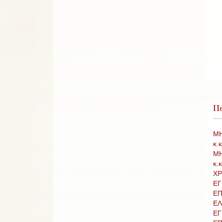
Πε
ΜΗ
κ.
ΜΗ
κ.
ΧΡ
ΕΓ
ΕΠ
ΕΛ
ΕΓ