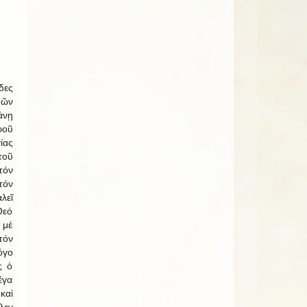
δες
τῶν
νῃ
φοῦ
ίας
τοῦ
τόν
τόν
λεῖ
Θεό
 μέ
τόν
όγο
ς ὁ
έγα
καὶ