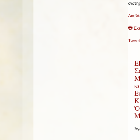
σωτηρ
Διαβά
Εκ
Tweet
Ε
Σ
Μ
κ
Ε
Κ
Ὀ
Μ
Ἀγ