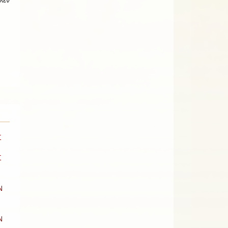
λεν
Σ
Σ
Ν
Ν