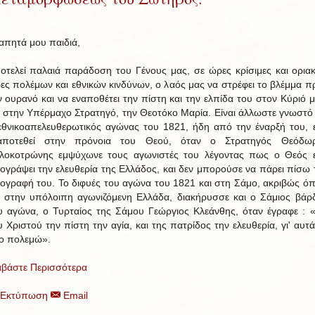
απητά μου παιδιά,
οτελεί παλαιά παράδοση του Γένους μας, σε ώρες κρίσιμες και οριακ
ες πολέμων και εθνικών κινδύνων, ο λαός μας να στρέφει το βλέμμα π
ν ουρανό και να εναποθέτει την πίστη και την ελπίδα του στον Κύριό μ
ι στην Υπέρμαχο Στρατηγό, την Θεοτόκο Μαρία. Είναι άλλωστε γνωστό 
εθνικοαπελευθερωτικός αγώνας του 1821, ήδη από την έναρξή του, ε
αποτεθεί στην πρόνοια του Θεού, όταν ο Στρατηγός Θεόδω
λοκοτρώνης εμψύχωνε τους αγωνιστές του λέγοντας πως ο Θεός ε
ογράψει την ελευθερία της Ελλάδος, και δεν μπορούσε να πάρει πίσω 
ογραφή του. Το διφυές του αγώνα του 1821 και στη Σάμο, ακριβώς ό
ι στην υπόλοιπη αγωνιζόμενη Ελλάδα, διακήρυσσε και ο Σάμιος βάρ
υ αγώνα, ο Τυρταίος της Σάμου Γεώργιος Κλεάνθης, όταν έγραφε : «
υ Χριστού την πίστη την αγία, και της πατρίδος την ελευθερία, γι' αυτά
ο πολεμώ».
αβάστε Περισσότερα
Εκτύπωση
Email