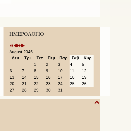
Previous
Previous
Next
Next
ΗΜΕΡΟΛΟΓΙΟ
Year
Month
Year
Month
August 2046
Δευ
Τρι
Τετ
Πεμ
Παρ
Σαβ
Κυρ
1
2
3
4
5
6
7
8
9
10
11
12
13
14
15
16
17
18
19
20
21
22
23
24
25
26
27
28
29
30
31