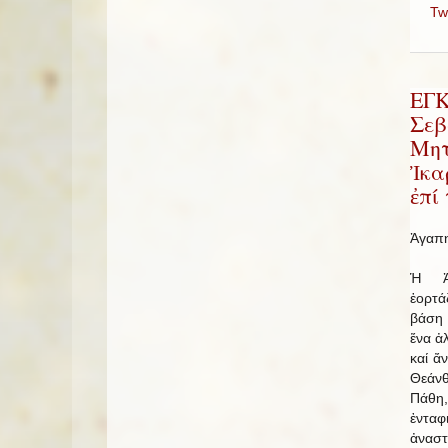
Tw
ΕΓ
Σεβ
Μητ
Ἰκα
ἐπί
Ἀγαπη
Ἡ Ἀ
ἑορτά
βάση 
ἕνα ἀ
καί ἄ
Θεάν
Πάθη
ἐνταφ
ἀναστ