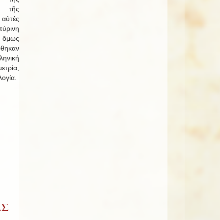
ί τῆς
αὐτές
πύρινη
ν ὅμως
ηκαν
ηνική
τρία,
λογία.
ΑΣ