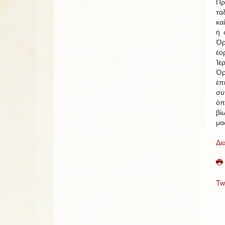
Πρ
τα
κα
ἡ 
Ὀ
ἑο
Ἱε
Ὀ
ἐπ
συ
ὁπ
βί
μα
Δι
Tw