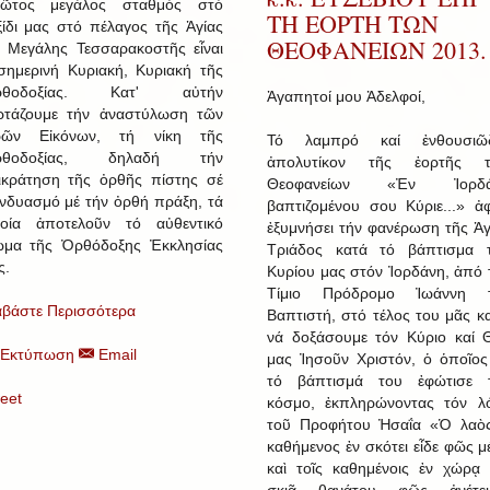
ῶτος μεγάλος σταθμός στό
ΤΗ ΕΟΡΤΗ ΤΩΝ
ξίδι μας στό πέλαγος τῆς Ἁγίας
ΘΕΟΦΑΝΕΙΩΝ 2013.
ί Μεγάλης Τεσσαρακοστῆς εἶναι
σημερινή Κυριακή, Κυριακή τῆς
ρθοδοξίας. Κατ' αὐτήν
Ἀγαπητοί μου Ἀδελφοί,
ρτάζουμε τήν ἀναστύλωση τῶν
ρῶν Εἰκόνων, τή νίκη τῆς
Τό λαμπρό καί ἐνθουσιῶ
ρθοδοξίας, δηλαδή τήν
ἀπολυτίκον τῆς ἑορτῆς 
ικράτηση τῆς ὀρθῆς πίστης σέ
Θεοφανείων «Ἐν Ἰορδά
νδυασμό μέ τήν ὀρθή πράξη, τά
βαπτιζομένου σου Κύριε...» ἀ
οία ἀποτελοῦν τό αὐθεντικό
ἐξυμνήσει τήν φανέρωση τῆς Ἁγ
ωμα τῆς Ὀρθόδοξης Ἐκκλησίας
Τριάδος κατά τό βάπτισμα 
ς.
Κυρίου μας στόν Ἰορδάνη, ἀπό 
Τίμιο Πρόδρομο Ἰωάννη 
αβάστε Περισσότερα
Βαπτιστή, στό τέλος του μᾶς κα
νά δοξάσουμε τόν Κύριο καί 
Εκτύπωση
Email
μας Ἰησοῦν Χριστόν, ὁ ὁποῖος
τό βάπτισμά του ἐφώτισε 
eet
κόσμο, ἐκπληρώνοντας τόν λ
τοῦ Προφήτου Ἠσαΐα «Ὁ λαὸ
καθήμενος ἐν σκότει εἶδε φῶς μ
καὶ τοῖς καθημένοις ἐν χώρᾳ 