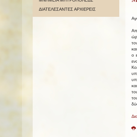
ΜΝΗΜΕΙΑ ΜΗΤΡΟΠΟΛΕΩΣ
ΔΙΑΤΕΛΕΣΑΝΤΕΣ ΑΡΧΙΕΡΕΙΣ
Αγ
Απ
ώρ
το
κα
ο 
εν
Κο
υπ
υπ
κα
το
το
δύ
Δι