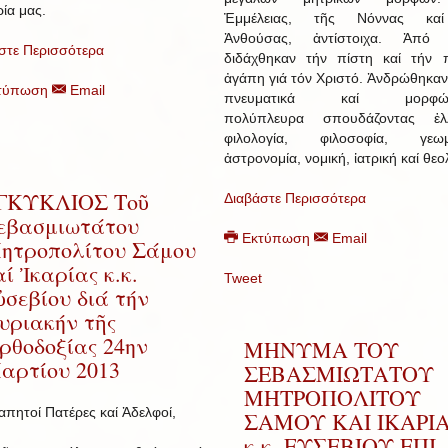
ία μας.
Ἐμμέλειας, τῆς Νόννας κα
Ἀνθούσας, ἀντίστοιχα. Ἀπό 
στε Περισσότερα
διδάχθηκαν τήν πίστη καί τήν 
ἀγάπη γιά τόν Χριστό. Ἀνδρώθηκα
τύπωση
Email
πνευματικά καί μορφώθ
πολύπλευρα σπουδάζοντας ἑλλ
φιλολογία, φιλοσοφία, γεωμε
ἀστρονομία, νομική, ἰατρική καί θεο
ΓΚΥΚΛΙΟΣ Τοῦ
Διαβάστε Περισσότερα
εβασμιωτάτου
Εκτύπωση
Email
ητροπολίτου Σάμου
αί Ἰκαρίας κ.κ.
Tweet
ὐσεβίου διά τήν
υριακήν τῆς
ρθοδοξίας 24ην
ΜΗΝΥΜΑ ΤΟΥ
αρτίου 2013
ΣΕΒΑΣΜΙΩΤΑΤΟΥ
ΜΗΤΡΟΠΟΛΙΤΟΥ
απητοί Πατέρες καί Ἀδελφοί,
ΣΑΜΟΥ ΚΑΙ ΙΚΑΡΙ
κ.κ. ΕΥΣΕΒΙΟΥ ΕΠΙ