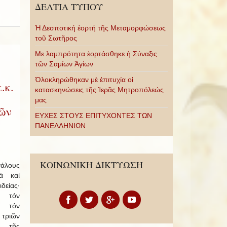
ΔΕΛΤΙΑ ΤΥΠΟΥ
Ἡ Δεσποτική ἑορτή τῆς Μεταμορφώσεως
τοῦ Σωτῆρος
Με λαμπρότητα ἑορτάσθηκε ἡ Σύναξις
τῶν Σαμίων Ἁγίων
Ὁλοκληρώθηκαν μὲ ἐπιτυχία οἱ
.κ.
κατασκηνώσεις τῆς Ἱερᾶς Μητροπόλεώς
μας
τῶν
ΕΥΧΕΣ ΣΤΟΥΣ ΕΠΙΤΥΧΟΝΤΕΣ ΤΩΝ
ΠΑΝΕΛΛΗΝΙΩΝ
ΚΟΙΝΩΝΙΚΗ ΔΙΚΤΥΩΣΗ
άλους
ά καί
δείας·
ο τόν
 τόν
 τριῶν
: τῆς