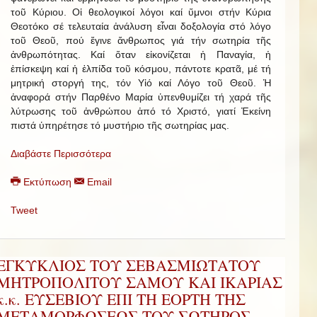
τοῦ Κύριου. Οἱ θεολογικοί λόγοι καί ὕμνοι στήν Κύρια
Θεοτόκο σέ τελευταία ἀνάλυση εἶναι δοξολογία στό λόγο
τοῦ Θεοῦ, πού ἔγινε ἄνθρωπος γιά τήν σωτηρία τῆς
ἀνθρωπότητας. Καί ὅταν εἰκονίζεται ἡ Παναγία, ἡ
ἐπίσκεψη καί ἡ ἐλπίδα τοῦ κόσμου, πάντοτε κρατᾶ, μέ τή
μητρική στοργή της, τόν Υἱό καί Λόγο τοῦ Θεοῦ. Ἡ
ἀναφορά στήν Παρθένο Μαρία ὑπενθυμίζει τή χαρά τῆς
λύτρωσης τοῦ ἀνθρώπου ἀπό τό Χριστό, γιατί Ἐκείνη
πιστά ὑπηρέτησε τό μυστήριο τῆς σωτηρίας μας.
Διαβάστε Περισσότερα
Εκτύπωση
Email
Tweet
ΕΓΚΥΚΛΙΟΣ ΤΟΥ ΣΕΒΑΣΜΙΩΤΑΤΟΥ
ΜΗΤΡΟΠΟΛΙΤΟΥ ΣΑΜΟΥ ΚΑΙ ΙΚΑΡΙΑΣ
κ.κ. ΕΥΣΕΒΙΟΥ ΕΠΙ ΤΗ ΕΟΡΤΗ ΤΗΣ
ΜΕΤΑΜΟΡΦΩΣΕΩΣ ΤΟΥ ΣΩΤΗΡΟΣ