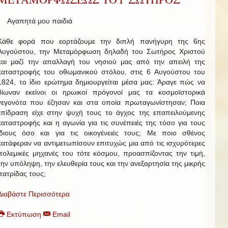
Αγαπητά μου παιδιά
Κάθε φορά που εορτάζουμε την διπλή πανήγυρη της 6ης
Αυγούστου, την Μεταμόρφωση δηλαδή του Σωτήρος Χριστού
και μαζί την απαλλαγή του νησιού μας από την απειλή της
καταστροφής του οθωμανικού στόλου, στις 6 Αυγούστου του
1824, το ίδιο ερώτημα δημιουργείται μέσα μας: Άραγε πώς να
βίωναν εκείνοι οι ηρωικοί πρόγονοί μας τα κοσμοϊστορικά
γεγονότα που έζησαν και στα οποία πρωταγωνίστησαν; Ποια
επίδραση είχε στην ψυχή τους το άγχος της επαπειλούμενης
καταστροφής και η αγωνία για τις συνέπειές της τόσο για τους
ίδιους όσο και για τις οικογένειές τους; Με ποιο σθένος
κατάφεραν να αντιμετωπίσουν επιτυχώς μια από τις ισχυρότερες
πολεμικές μηχανές του τότε κόσμου, προασπίζοντας την τιμή,
την υπόληψη, την ελευθερία τους και την ανεξαρτησία της μικρής
πατρίδας τους;
Διαβάστε Περισσότερα
Εκτύπωση
Email