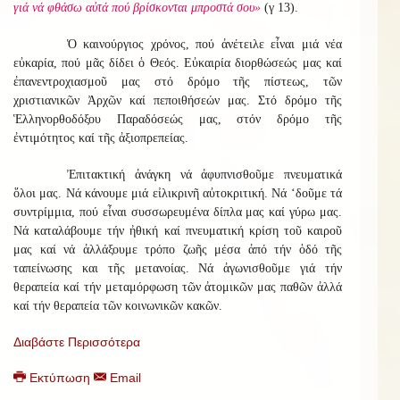
γιά νά φθάσω αὐτά πού βρίσκονται μπροστά σου»
(γ 13).
Ὁ καινούργιος χρόνος, πού ἀνέτειλε εἶναι μιά νέα
εὐκαρία, πού μᾶς δίδει ὁ Θεός. Εὐκαιρία διορθώσεώς μας καί
ἐπανεντροχιασμοῦ μας στό δρόμο τῆς πίστεως, τῶν
χριστιανικῶν Ἀρχῶν καί πεποιθήσεών μας. Στό δρόμο τῆς
Ἑλληνορθοδόξου Παραδόσεώς μας, στόν δρόμο τῆς
ἐντιμότητος καί τῆς ἀξιοπρεπείας.
Ἐπιτακτική ἀνάγκη νά ἀφυπνισθοῦμε πνευματικά
ὅλοι μας. Νά κάνουμε μιά εἰλικρινῆ αὐτοκριτική. Νά ‘δοῦμε τά
συντρίμμια, πού εἶναι συσσωρευμένα δίπλα μας καί γύρω μας.
Νά καταλάβουμε τήν ἠθική καί πνευματική κρίση τοῦ καιροῦ
μας καί νά ἀλλάξουμε τρόπο ζωῆς μέσα ἀπό τήν ὁδό τῆς
ταπείνωσης και τῆς μετανοίας. Νά ἀγωνισθοῦμε γιά τήν
θεραπεία καί τήν μεταμόρφωση τῶν ἀτομικῶν μας παθῶν ἀλλά
καί τήν θεραπεία τῶν κοινωνικῶν κακῶν.
Διαβάστε Περισσότερα
Εκτύπωση
Email