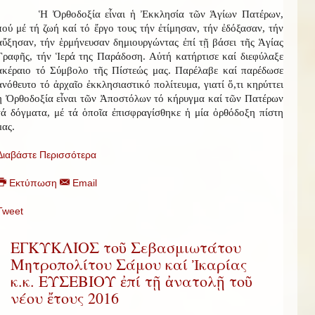
Ἡ Ὀρθοδοξία εἶναι ἡ Ἐκκλησία τῶν Ἁγίων Πατέρων,
πού μέ τή ζωή καί τό ἔργο τους τήν ἐτίμησαν, τήν ἐδόξασαν, τήν
αὔξησαν, τήν ἑρμήνευσαν δημιουργώντας ἐπί τῇ βάσει τῆς Ἁγίας
Γραφῆς, τήν Ἱερά της Παράδοση. Αὐτή κατήρτισε καί διεφύλαξε
ἀκέραιο τό Σύμβολο τῆς Πίστεώς μας. Παρέλαβε καί παρέδωσε
ἀνόθευτο τό ἀρχαῖο ἐκκλησιαστικό πολίτευμα, γιατί ὅ,τι κηρύττει
ἡ Ὀρθοδοξία εἶναι τῶν Ἀποστόλων τό κήρυγμα καί τῶν Πατέρων
τά δόγματα, μέ τά ὁποῖα ἐπισφραγίσθηκε ἡ μία ὀρθόδοξη πίστη
μας.
Διαβάστε Περισσότερα
Εκτύπωση
Email
Tweet
ΕΓΚΥΚΛΙΟΣ τοῦ Σεβασμιωτάτου
Μητροπολίτου Σάμου καί Ἰκαρίας
κ.κ. ΕΥΣΕΒΙΟΥ ἐπί τῇ ἀνατολῇ τοῦ
νέου ἔτους 2016