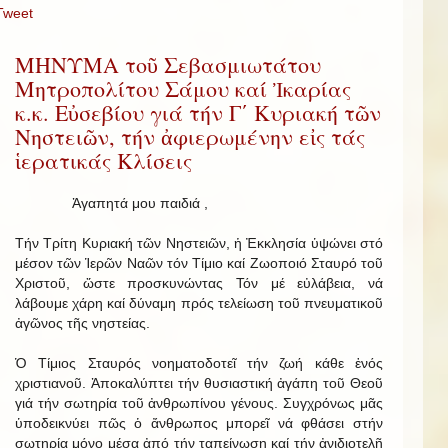
Tweet
ΜΗΝΥΜΑ τοῦ Σεβασμιωτάτου
Μητροπολίτου Σάμου καί Ἰκαρίας
κ.κ. Εὐσεβίου γιά τήν Γ΄ Κυριακή τῶν
Νηστειῶν, τήν ἀφιερωμένην εἰς τάς
ἱερατικάς Κλίσεις
Ἀγαπητά μου παιδιά ,
Τήν Τρίτη Κυριακή τῶν Νηστειῶν, ἡ Ἐκκλησία ὑψώνει στό
μέσον τῶν Ἱερῶν Ναῶν τόν Τίμιο καί Ζωοποιό Σταυρό τοῦ
Χριστοῦ, ὥστε προσκυνώντας Τόν μέ εὐλάβεια, νά
λάβουμε χάρη καί δύναμη πρός τελείωση τοῦ πνευματικοῦ
ἀγῶνος τῆς νηστείας.
Ὁ Τίμιος Σταυρός νοηματοδοτεῖ τήν ζωή κάθε ἑνός
χριστιανοῦ. Ἀποκαλύπτει τήν θυσιαστική ἀγάπη τοῦ Θεοῦ
γιά τήν σωτηρία τοῦ ἀνθρωπίνου γένους. Συγχρόνως μᾶς
ὑποδεικνύει πῶς ὁ ἄνθρωπος μπορεῖ νά φθάσει στήν
σωτηρία μόνο μέσα ἀπό τήν ταπείνωση καί τήν ἀνιδιοτελῆ