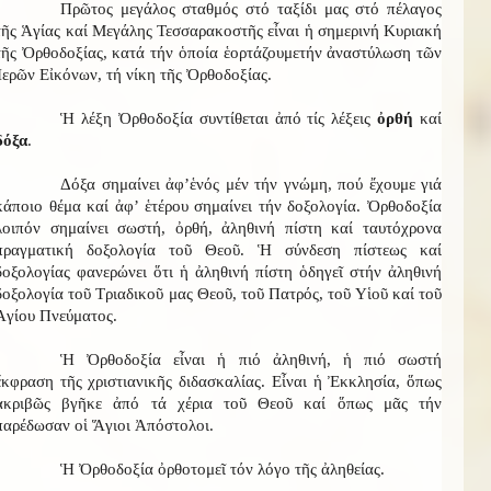
Πρῶτος μεγάλος σταθμός στό ταξίδι μας στό πέλαγος
τῆς Ἁγίας καί Μεγάλης Τεσσαρακοστῆς εἶναι ἡ σημερινή Κυριακή
τῆς Ὀρθοδοξίας, κατά τήν ὁποία
ἑορτάζουμε
τήν ἀναστύλωση τῶν
Ἱερῶν Εἰκόνων, τή νίκη τῆς Ὀρθοδοξίας.
Ἡ λέξη Ὀρθοδοξία συντίθεται ἀπό τίς λέξεις
ὀρθή
καί
δόξα
.
Δόξα σημαίνει ἀφ’ἑνός μέν τήν γνώμη, πού ἔχουμε γιά
κάποιο θέμα καί ἀφ’ ἑτέρου σημαίνει τήν δοξολογία. Ὀρθοδοξία
λοιπόν σημαίνει σωστή, ὀρθή, ἀληθινή πίστη καί ταυτόχρονα
πραγματική δοξολογία τοῦ Θεοῦ. Ἡ σύνδεση πίστεως καί
δοξολογίας φανερώνει ὅτι ἡ ἀληθινή πίστη ὁδηγεῖ στήν ἀληθινή
δοξολογία τοῦ Τριαδικοῦ μας Θεοῦ, τοῦ Πατρός, τοῦ Υἱοῦ καί τοῦ
Ἁγίου Πνεύματος.
Ἡ Ὀρθοδοξία εἶναι ἡ πιό ἀληθινή, ἡ πιό σωστή
ἔκφραση τῆς χριστιανικῆς διδασκαλίας. Εἶναι ἡ Ἐκκλησία, ὅπως
ἀκριβῶς βγῆκε ἀπό τά χέρια τοῦ Θεοῦ καί ὅπως μᾶς τήν
παρέδωσαν οἱ Ἅγιοι Ἀπόστολοι.
Ἡ Ὀρθοδοξία ὀρθοτομεῖ τόν λόγο τῆς ἀληθείας.