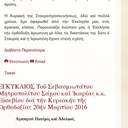
ἀγάπη.
Ἡ Κυριακή της Σταυροπροσκυνήσεως, ἐδῶ καί πολλά
χρόνια, ἔχει ἀφιερωθεῖ ἀπό τήν Ἐκκλησία μας στίς
ἱερατικές κλίσεις. Παρουσιάζει ἐνώπιον μας ἡ Ἐκκλησία
τήν ὀρθόδοξη ἱερωσύνη μέ ὅλες τίς διαστάσεις της διότι ὁ
Σταυρός καί ἡ Ἱερωσύνη ἔχουν στενή σχέση.
Διαβάστε Περισσότερα
Εκτύπωση
Email
Tweet
ΕΓΚΥΚΛΙΟΣ Τοῦ Σεβασμιωτάτου
Μητροπολίτου Σάμου καί Ἰκαρίας κ.κ.
Εὐσεβίου διά τήν Κυριακήν τῆς
Ὀρθοδοξίας 20ήν Μαρτίου 2016
Ἀγαπητοί Πατέρες καί Ἀδελφοί,