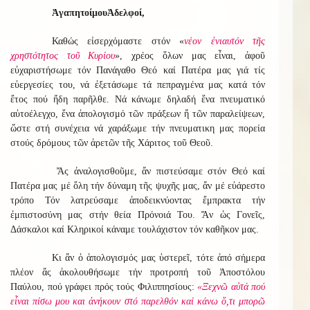
Ἀγαπητοί
μου
Ἀδελφοί
,
Καθώς εἰσερχόμαστε στόν «
νέον ἐνιαυτόν τῆς
χρηστότητος τοῦ Κυρίου
», χρέος ὅλων μας εἶναι, ἀφοῦ
εὐχαριστήσωμε τόν Πανάγαθο Θεό καί Πατέρα μας γιά τίς
εὐεργεσίες του, νά ἐξετάσωμε τά πεπραγμένα μας κατά τόν
ἔτος πού ἤδη παρῆλθε. Νά κάνωμε δηλαδή ἕνα πνευματικό
αὐτοέλεγχο, ἕνα ἀπολογισμό τῶν πράξεων ἤ τῶν παραλείψεων,
ὥστε στή συνέχεια νά χαράξωμε τήν πνευματικη μας πορεία
στούς δρόμους τῶν ἀρετῶν τῆς Χάριτος τοῦ Θεοῦ.
Ἄς ἀναλογισθοῦμε, ἄν πιστεύσαμε στόν Θεό καί
Πατέρα μας μέ ὅλη τήν δύναμη τῆς ψυχῆς μας, ἄν μέ εὐάρεστο
τρόπο Τόν λατρεύσαμε ἀποδεικνύοντας ἔμπρακτα τήν
ἐμπιστοσύνη μας στήν θεία Πρόνοιά Του. Ἄν ὡς Γονεῖς,
Δάσκαλοι καί Κληρικοί κάναμε τουλάχιστον τόν καθῆκον μας.
Κι ἄν ὁ ἀπολογισμός μας ὑστερεῖ, τότε ἀπό σήμερα
πλέον ἄς ἀκολουθήσωμε τήν προτροπή τοῦ Ἀποστόλου
Παύλου, πού γράφει πρός τούς Φιλιππησίους:
«Ξεχνῶ αὐτά πού
εἶναι πίσω μου και ἀνήκουν στό παρελθόν καί κάνω ὅ,τι μπορῶ