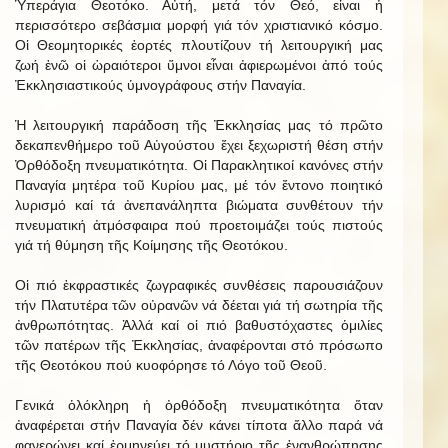
Ὑπεράγια Θεοτόκο. Αὐτή, μετά τόν Θεό, εἶναι ἡ
περισσότερο σεβάσμια μορφή γιά τόν χριστιανικό κόσμο.
Οἱ Θεομητορικές ἑορτές πλουτίζουν τή λειτουργική μας
ζωή ἐνῶ οἱ ὡραιότεροι ὕμνοι εἶναι ἀφιερωμένοι ἀπό τούς
Ἐκκλησιαστικούς ὑμνογράφους στήν Παναγία.
Ἡ λειτουργική παράδοση τῆς Ἐκκλησίας μας τό πρῶτο
δεκαπενθήμερο τοῦ Αὐγούστου ἔχει ξεχωριστή θέση στήν
Ὀρθόδοξη πνευματικότητα. Οἱ Παρακλητικοί κανόνες στήν
Παναγία μητέρα τοῦ Κυρίου μας, μέ τόν ἔντονο ποιητικό
λυρισμό καί τά ἀνεπανάληπτα βιώματα συνθέτουν τήν
πνευματική ἀτμόσφαιρα πού προετοιμάζει τούς πιστούς
γιά τή θύμηση τῆς Κοίμησης τῆς Θεοτόκου.
Οἱ πιό ἐκφραστικές ζωγραφικές συνθέσεις παρουσιάζουν
τήν Πλατυτέρα τῶν οὐρανῶν νά δέεται γιά τή σωτηρία τῆς
ἀνθρωπότητας. Ἀλλά καί οἱ πιό βαθυστόχαστες ὁμιλίες
τῶν πατέρων τῆς Ἐκκλησίας, ἀναφέρονται στό πρόσωπο
τῆς Θεοτόκου πού κυοφόρησε τό Λόγο τοῦ Θεοῦ.
Γενικά ὁλόκληρη ἡ ὀρθόδοξη πνευματικότητα ὅταν
ἀναφέρεται στήν Παναγία δέν κάνει τίποτα ἄλλο παρά νά
φανερώνει καί ἑρμηνεύει τό μυστήριο τῆς ἐνανθρώπησης