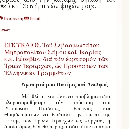
Θεό καί Σω­τήρα τῶν ψυ­χῶν μας».
Εκτύπωση
Email
Tweet
ΕΓΚΥΚΛΙΟΣ Τοῦ Σεβασμιωτάτου
Μητροπολίτου Σάμου καί Ἰκαρίας
κ.κ. Εὐσεβίου διά τόν ἑορτασμόν τῶν
Τριῶν Ἱεραρχῶν, ὡς Προστατῶν τῶν
Ἑλληνικῶν Γραμμάτων
Ἀγαπητοί μου Πατέρες καί Ἀδελφοί,
Μέ θλίψη καί ἔντονο προβληματισμό
πληροφορηθήκαμε τήν ἀπόφαση τοῦ
Ὑπουργοῦ Παιδείας, Ἔρευνας καί
Θρησκευμάτων νά θεσπίσει τήν ἡμέρα τῆς
ἑορτῆς τῶν Τριῶν Ἱεραρχῶν ὡς «ἀργία», ἡ
ὁποία ὅμως δέν θά περιέχει οὔτε ἐκκλησιασμό