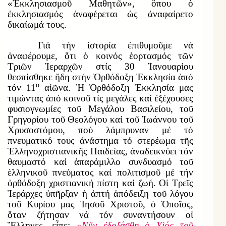
«Ἐκκλησιασμοῦ Μαθητῶν», ὅπου ὁ
ἐκκλησιασμός ἀναφέρεται ὡς ἀναφαίρετο
δικαίωμά τους.
Γιά τήν ἱστορία ἐπιθυμοῦμε νά
ἀναφέρουμε, ὅτι ὁ κοινός ἑορτασμός τῶν
Τριῶν Ἱεραρχῶν στίς 30 Ἰανουαρίου
θεσπίσθηκε ἤδη στήν Ὀρθόδοξη Ἐκκλησία ἀπό
ο
τόν 11
αἰῶνα. Ἡ Ὀρθόδοξη Ἐκκλησία μας
τιμώντας ἀπό κοινοῦ τίς μεγάλες καί ἐξέχουσες
φυσιογνωμίες τοῦ Μεγάλου Βασιλείου, τοῦ
Γρηγορίου τοῦ Θεολόγου καί τοῦ Ἰωάννου τοῦ
Χρυσοστόμου, πού λάμπρυναν μέ τό
πνευματικό τους ἀνάστημα τό στερέωμα τῆς
Ἑλληνοχριστιανικῆς Παιδείας, ἀναδεικνύει τόν
θαυμαστό καί ἀπαράμιλλο συνδυασμό τοῦ
ἑλληνικοῦ πνεύματος καί πολιτισμοῦ μέ τήν
ὀρθόδοξη χριστιανική πίστη καί ζωή. Οἱ Τρεῖς
Ἱεράρχες ὑπῆρξαν ἡ ἁπτή ἀπόδειξη τοῦ λόγου
τοῦ Κυρίου μας Ἰησοῦ Χριστοῦ, ὁ Ὁποῖος,
ὅταν ζήτησαν νά τόν συναντήσουν οἱ
Ἕλληνες, εἶπε:
«Νῦν ἐδοξάσθη ὁ Υἱός τοῦ