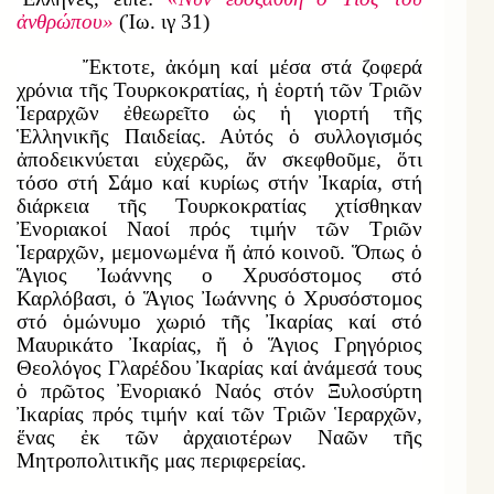
ἀνθρώπου»
(Ἰω. ιγ 31)
Ἔκτοτε, ἀκόμη καί μέσα στά ζοφερά
χρόνια τῆς Τουρκοκρατίας, ἡ ἑορτή τῶν Τριῶν
Ἱεραρχῶν ἐθεωρεῖτο ὡς ἡ γιορτή τῆς
Ἑλληνικῆς Παιδείας. Αὐτός ὁ συλλογισμός
ἀποδεικνύεται εὐχερῶς, ἄν σκεφθοῦμε, ὅτι
τόσο στή Σάμο καί κυρίως στήν Ἰκαρία, στή
διάρκεια τῆς Τουρκοκρατίας χτίσθηκαν
Ἐνοριακοί Ναοί πρός τιμήν τῶν Τριῶν
Ἱεραρχῶν, μεμονωμένα ἤ ἀπό κοινοῦ. Ὅπως ὁ
Ἅγιος Ἰωάννης ο Χρυσόστομος στό
Καρλόβασι, ὁ Ἅγιος Ἰωάννης ὁ Χρυσόστομος
στό ὁμώνυμο χωριό τῆς Ἰκαρίας καί στό
Μαυρικάτο Ἰκαρίας, ἤ ὁ Ἅγιος Γρηγόριος
Θεολόγος Γλαρέδου Ἰκαρίας καί ἀνάμεσά τους
ὁ πρῶτος Ἐνοριακό Ναός στόν Ξυλοσύρτη
Ἰκαρίας πρός τιμήν καί τῶν Τριῶν Ἱεραρχῶν,
ἕνας ἐκ τῶν ἀρχαιοτέρων Ναῶν τῆς
Μητροπολιτικῆς μας περιφερείας.