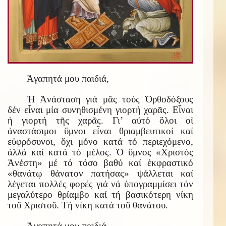
Ἀγαπητά μου παιδιά,
Ἡ Ἀνάσταση γιά μᾶς τούς Ὀρθοδόξους
δέν εἶναι μία συνηθισμένη γιορτή χαρᾶς. Εἶναι
ἡ γιορτή τῆς χαρᾶς. Γι’ αὐτό ὅλοι οἱ
ἀναστάσιμοι ὕμνοι εἶναι θριαμβευτικοί καί
εὐφρόσυνοι, ὄχι μόνο κατά τό περιεχόμενο,
ἀλλά καί κατά τό μέλος. Ὁ ὕμνος «Χριστός
Ἀνέστη» μέ τό τόσο βαθύ καί ἐκφραστικό
«θανάτῳ θάνατον πατήσας» ψάλλεται καί
λέγεται πολλές φορές γιά νά ὑπογραμμίσει τόν
μεγαλύτερο θρίαμβο καί τή βασικότερη νίκη
τοῦ Χριστοῦ. Τή νίκη κατά τοῦ θανάτου.
Ἀγαπητά μου παιδιά,