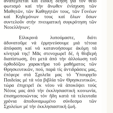
ἀναπέμπεται καί εἰδική δέηση γιά τόν θεῖο
φωτισμό καί τήν ἄνωθεν ἐνίσχυση τῶν
Μαθητῶν, τῶν Καθηγητῶν τους, τῶν Γονέων
καί Κηδεμόνων τους καί ὅλων ὅσων
συντελοῦν στήν πνευματική συγκρότηση τῶν
Νεοελλήνων;
Εἰλικρινά λυπούμαστε, διότι
ἀδυνατοῦμε νά ἑρμηνεύσουμε μιά τέτοια
ἀπόφαση καί νά κατανοήσουμε ἀκόμη τά
κίνητρά της! Μᾶς στενοχωρεῖ δέ, ἡ θλιβερή
διαπίστωση, ὅτι μετά ἀπό τήν ἀλλοίωση τοῦ
ὀρθοδόξου χαρακτῆρα τοῦ μαθήματος τῶν
Θρησκευτικῶν, πού, παρά τίς ἀντιδράσεις μας,
ἐπέφερε στά Σχολεῖα μας τό Ὑπουργεῖο
Παιδείας μέ τά νέα βιβλία τῶν Θρησκευτικῶν,
τώρα ἐπιχειρεῖ ἐκ νέου νά ἀποκόψει τούς
Νέους μας ἀπό τήν ἐκκλησιαστική κοινωνία,
ἐπισημοποιώντας τόν ἤδη κατά τά τελευταῖα
χρόνια ἀποδυναμωμένο σύνδεσμο τῶν
Σχολείων μέ τήν ἐκκλησιαστική ζωή.