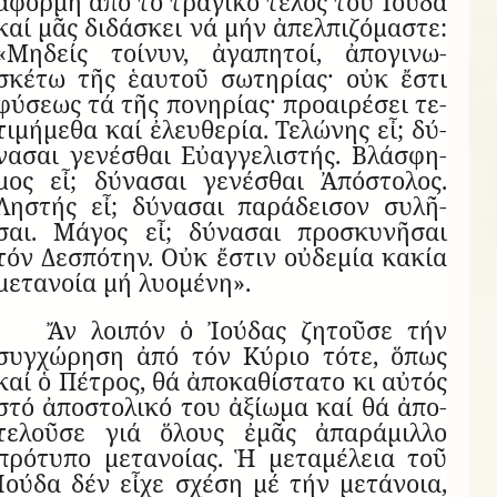
ἀ­φορμή ἀπό τό τρα­γικό τέ­λος τοῦ Ἰ­ούδα
καί μᾶς δι­δά­σκει νά μήν ἀ­πελ­πι­ζό­μα­στε:
«Μη­δείς τοί­νυν, ἀ­γα­πη­τοί, ἀ­πο­γι­νω­
σκέτω τῆς ἑ­αυ­τοῦ σω­τη­ρίας· οὐκ ἔ­στι
φύ­σεως τά τῆς πο­νη­ρίας· προ­αι­ρέ­σει τε­
τι­μή­μεθα καί ἐ­λευ­θε­ρία. Τε­λώ­νης εἶ; δύ­
να­σαι γε­νέ­σθαι Εὐ­αγ­γε­λι­στής. Βλά­σφη­
μος εἶ; δύ­να­σαι γε­νέ­σθαι Ἀ­πό­στο­λος.
Λη­στής εἶ; δύ­να­σαι πα­ρά­δει­σον συ­λῆ­
σαι. Μά­γος εἶ; δύ­να­σαι προ­σκυ­νῆ­σαι
τόν Δε­σπό­την. Οὐκ ἔ­στιν οὐ­δε­μία κα­κία
με­τα­νοία μή λυ­ο­μένη».
Ἄν λοι­πόν ὁ Ἰ­ού­δας ζη­τοῦσε τήν
συγ­χώ­ρηση ἀπό τόν Κύ­ριο τότε, ὅ­πως
καί ὁ Πέ­τρος, θά ἀ­πο­κα­θί­στατο κι αὐ­τός
στό ἀ­πο­στο­λικό του ἀ­ξί­ωμα καί θά ἀ­πο­
τε­λοῦσε γιά ὅ­λους ἐ­μᾶς ἀ­πα­ρά­μιλλο
πρό­τυπο με­τα­νοίας. Ἡ με­τα­μέ­λεια τοῦ
Ἰ­ούδα δέν εἶχε σχέση μέ τήν με­τά­νοια,