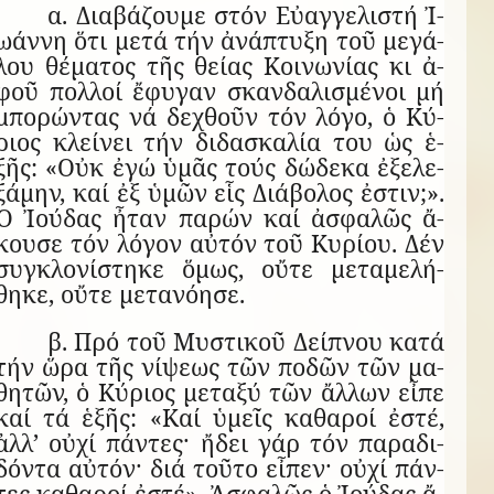
α. Δι­α­βά­ζουμε στόν Εὐαγγελιστή Ἰ­
ω­άννη ὅτι μετά τήν ἀ­νά­πτυξη τοῦ με­γά­
λου θέ­μα­τος τῆς θείας Κοι­νω­νίας κι ἀ­
φοῦ πολ­λοί ἔ­φυ­γαν σκαν­δα­λι­σμέ­νοι μή
μπο­ρών­τας νά δε­χθοῦν τόν λόγο, ὁ Κύ­
ριος κλεί­νει τήν δι­δα­σκα­λία του ὡς ἑ­
ξῆς: «Οὐκ ἐγώ ὑ­μᾶς τούς δώ­δεκα ἐ­ξε­λε­
ξά­μην, καί ἐξ ὑ­μῶν εἷς Δι­ά­βο­λος ἐ­στιν;».
Ὁ Ἰ­ού­δας ἦ­ταν πα­ρών καί ἀ­σφα­λῶς ἄ­
κουσε τόν λό­γον αὐ­τόν τοῦ Κυ­ρίου. Δέν
συγ­κλο­νί­στηκε ὅ­μως, οὔτε με­τα­με­λή­
θηκε, οὔτε μετανόησε.
β. Πρό τοῦ Μυ­στι­κοῦ Δεί­πνου κατά
τήν ὥρα τῆς νί­ψεως τῶν πο­δῶν τῶν μα­
θη­τῶν, ὁ Κύ­ριος με­ταξύ τῶν ἄλ­λων εἶπε
καί τά ἑ­ξῆς: «Καί ὑ­μεῖς κα­θα­ροί ἐ­στέ,
ἀλλ’ οὐχί πάν­τες· ἤ­δει γάρ τόν πα­ρα­δι­
δόντα αὐ­τόν· διά τοῦτο εἶ­πεν· οὐχί πάν­
τες κα­θα­ροί ἐ­στέ». Ἀ­σφα­λῶς ὁ Ἰ­ού­δας ἄ­