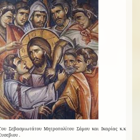
Του Σεβασμιωτάτου Μητροπολίτου Σάμου και Ικαρίας κ.κ
Ευσεβιου .