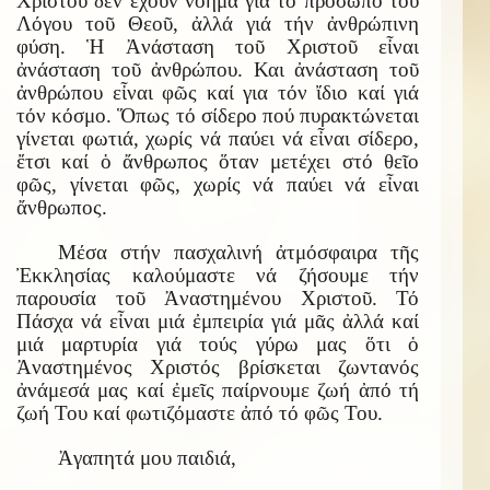
Χριστοῦ δέν ἔχουν νόημα γιά τό πρόσωπο τοῦ
Λόγου τοῦ Θεοῦ, ἀλλά γιά τήν ἀνθρώπινη
φύση. Ἡ Ἀνάσταση τοῦ Χριστοῦ εἶναι
ἀνάσταση τοῦ ἀνθρώπου. Και ἀνάσταση τοῦ
ἀνθρώπου εἶναι φῶς καί για τόν ἴδιο καί γιά
τόν κόσμο. Ὅπως τό σίδερο πού πυρακτώνεται
γίνεται φωτιά, χωρίς νά παύει νά εἶναι σίδερο,
ἔτσι καί ὁ ἄνθρωπος ὅταν μετέχει στό θεῖο
φῶς, γίνεται φῶς, χωρίς νά παύει νά εἶναι
ἄνθρωπος.
Μέσα στήν πασχαλινή ἀτμόσφαιρα τῆς
Ἐκκλησίας καλούμαστε νά ζήσουμε τήν
παρουσία τοῦ Ἀναστημένου Χριστοῦ. Τό
Πάσχα νά εἶναι μιά ἐμπειρία γιά μᾶς ἀλλά καί
μιά μαρτυρία γιά τούς γύρω μας ὅτι ὁ
Ἀναστημένος Χριστός βρίσκεται ζωντανός
ἀνάμεσά μας καί ἐμεῖς παίρνουμε ζωή ἀπό τή
ζωή Του καί φωτιζόμαστε ἀπό τό φῶς Του.
Ἀγαπητά μου παιδιά,