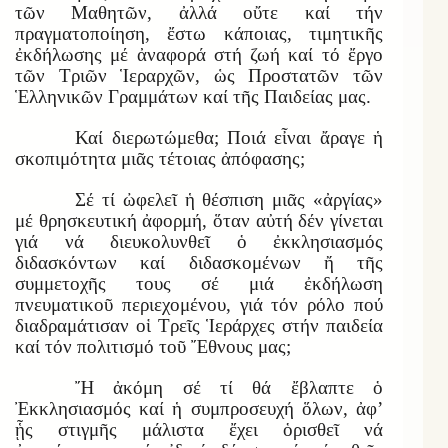
τῶν Μαθητῶν, ἀλλά οὔτε καί τήν
πραγματοποίηση, ἔστω κάποιας, τιμητικῆς
ἐκδήλωσης μέ ἀναφορά στή ζωή καί τό ἔργο
τῶν Τριῶν Ἱεραρχῶν, ὡς Προστατῶν τῶν
Ἑλληνικῶν Γραμμάτων καί τῆς Παιδείας μας.
Καί διερωτώμεθα; Ποιά εἶναι ἄραγε ἡ
σκοπιμότητα μιᾶς τέτοιας ἀπόφασης;
Σέ τί ὠφελεῖ ἡ θέσπιση μιᾶς «ἀργίας»
μέ θρησκευτική ἀφορμή, ὅταν αὐτή δέν γίνεται
γιά νά διευκολυνθεῖ ὁ ἐκκλησιασμός
διδασκόντων καί διδασκομένων ἤ τῆς
συμμετοχῆς τους σέ μιά ἐκδήλωση
πνευματικοῦ περιεχομένου, γιά τόν ρόλο πού
διαδραμάτισαν οἱ Τρεῖς Ἱεράρχες στήν παιδεία
καί τόν πολιτισμό τοῦ Ἔθνους μας;
Ἤ ἀκόμη σέ τί θά ἔβλαπτε ὁ
Ἐκκλησιασμός καί ἡ συμπροσευχή ὅλων, ἀφ’
ᾗς στιγμῆς μάλιστα ἔχει ὁρισθεῖ νά