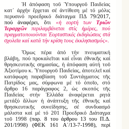
Ἡ ἀπόφαση τοῦ Ὑπουργοῦ Παιδείας
κατ΄ ἀρχήν ἔρχεται σέ ἀντίθεση μέ τό μόλις
περυσινό προεδρικό διάταγμα ΠΔ
79/2017,
πού ἀναφέρει, ὅτι
«ἡ εορτή των
Τριῶν
Ἱεραρχῶν
περιλαμβάνεται στίς ἡμέρες, πού
πραγματοποιούνται Ἑορταστικές ἐκδηλώσεις στά
σχολεῖα καί κατά τήν κρίση τους ἐκκλησιασμός».
Ὅμως πέρα ἀπό τήν πνευματική
βλάβη, πού προκαλεῖται καί εἶναι ἐθνικῆς καί
θρησκευτικῆς σημασίας, ἡ ἀπόφαση αὐτή τοῦ
Ἀξιοτίμου κ. Ὑπουργοῦ Παιδείας, ἀποτελεῖ καί
κατάφωρη παραβίαση τοῦ Συντάγματος τῆς
Πατρίδος μας, σύμφωνα μέ τό ὁποῖο, στό
ἄρθρο 16 παράγραφος 2, ὡς σκοπός τῆς
Παιδείας στήν Ἑλλάδα ἀναφέρεται ρητά
μετάξύ ἄλλων ἡ ἀνάπτυξη τῆς ἐθνικῆς καί
θρησκευτικῆς συνείδησης, σέ συνδυασμό
μάλιστα καί μέ τό 201 Προεδρικό Διάταγμα
τοῦ 1998 (
παρ. 8 του άρθρου 13 του Π.Δ.
201/1998) (ΦΕΚ 161 Α΄/13-7-1998),
περί