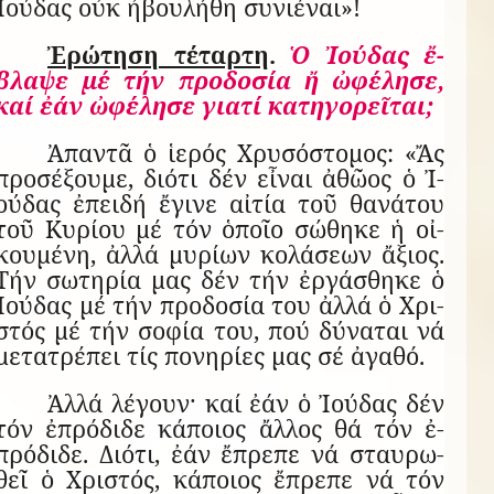
Ἰούδας οὐκ ἠ­βου­λήθη συ­νι­έ­ναι»!
Ἐ­ρώ­τηση τέ­ταρτη
.
Ὁ Ἰ­ού­δας ἔ­
βλαψε μέ τήν προ­δο­σία ἤ ὠ­φέ­λησε,
καί ἐάν ὠ­φέ­λησε γι­ατί κα­τη­γο­ρεῖ­ται;
Ἀ­παντᾶ ὁ ἱ­ε­ρός Χρυ­σό­στο­μος: «Ἄς
προ­σέ­ξουμε, δι­ότι δέν εἶ­ναι ἀ­θῶος ὁ Ἰ­
ού­δας ἐ­πειδή ἔ­γινε αἰ­τία τοῦ θα­νά­του
τοῦ Κυ­ρίου μέ τόν ὁ­ποῖο σώ­θηκε ἡ οἰ­
κου­μένη, ἀλλά μυ­ρίων κο­λά­σεων ἄ­ξιος.
Τήν σω­τη­ρία μας δέν τήν ἐρ­γά­σθηκε ὁ
Ἰ­ού­δας μέ τήν προ­δο­σία του ἀλλά ὁ Χρι­
στός μέ τήν σο­φία του, πού δύ­να­ται νά
με­τα­τρέ­πει τίς πο­νη­ρίες μας σέ ἀ­γαθό.
Ἀλλά λέ­γουν· καί ἐάν ὁ Ἰ­ού­δας δέν
τόν ἐ­πρό­διδε κά­ποιος ἄλ­λος θά τόν ἐ­
πρό­διδε. Δι­ότι, ἐάν ἔ­πρεπε νά σταυ­ρω­
θεῖ ὁ Χρι­στός, κά­ποιος ἔ­πρεπε νά τόν