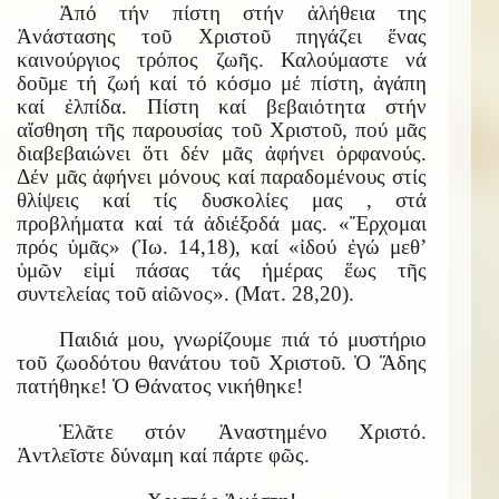
Ἀπό τήν πίστη στήν ἀλήθεια της
Ἀνάστασης τοῦ Χριστοῦ πηγάζει ἕνας
καινούργιος τρόπος ζωῆς. Καλούμαστε νά
δοῦμε τή ζωή καί τό κόσμο μέ πίστη, ἀγάπη
καί ἐλπίδα. Πίστη καί βεβαιότητα στήν
αἴσθηση τῆς παρουσίας τοῦ Χριστοῦ, πού μᾶς
διαβεβαιώνει ὅτι δέν μᾶς ἀφήνει ὀρφανούς.
Δέν μᾶς ἀφήνει μόνους καί παραδομένους στίς
θλίψεις καί τίς δυσκολίες μας , στά
προβλήματα καί τά ἀδιέξοδά μας. «Ἔρχομαι
πρός ὑμᾶς» (Ἰω. 14,18), καί «ἰδού ἐγώ μεθ’
ὑμῶν εἰμί πάσας τάς ἡμέρας ἕως τῆς
συντελείας τοῦ αἰῶνος». (Ματ. 28,20).
Παιδιά μου, γνωρίζουμε πιά τό μυστήριο
τοῦ ζωοδότου θανάτου τοῦ Χριστοῦ. Ὁ Ἅδης
πατήθηκε! Ὁ Θάνατος νικήθηκε!
Ἐλᾶτε στόν Ἀναστημένο Χριστό.
Ἀντλεῖστε δύναμη καί πάρτε φῶς.