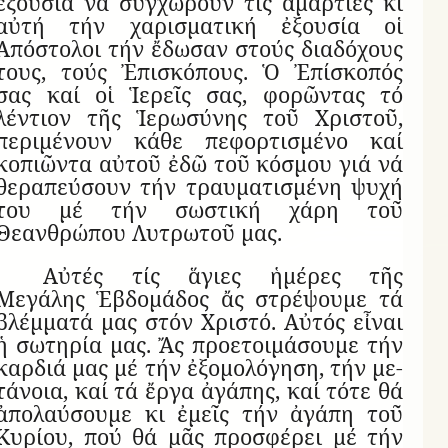
ἐξουσία νά συγχωροῦν τίς ἁμαρτίες κι
αὐτή τήν χαρισματική ἐξουσία οἱ
Ἀπόστολοι τήν ἔδωσαν στούς διαδόχους
τους, τούς Ἐπισκόπους. Ὁ Ἐπίσκοπός
σας καί οἱ Ἱερεῖς σας, φορῶντας τό
λέντιον τῆς Ἱερωσύνης τοῦ Χριστοῦ,
περιμένουν κάθε πεφορτισμένο καί
κοπιῶντα αὐτοῦ ἐδῶ τοῦ κόσμου γιά νά
θεραπεύσουν τήν τραυματισμένη ψυχή
του μέ τήν σωστική χάρη τοῦ
Θεανθρώπου Λυτρωτοῦ μας.
Αὐτές τίς ἅγιες ἡμέρες τῆς
Μεγάλης Ἑβδομάδος ἄς στρέψουμε τά
βλέμματά μας στόν Χριστό. Αὐτός εἶναι
ἡ σωτηρία μας. Ἄς προ­ε­τοι­μά­σουμε τήν
καρ­διά μας μέ τήν ἐ­ξο­μο­λό­γηση, τήν με­
τά­νοια, καί τά ἔργα ἀ­γά­πης, καί τότε θά
ἀπολαύσουμε κι ἐμεῖς τήν ἀ­γάπη τοῦ
Κυ­ρίου, πού θά μᾶς προ­σφέ­ρει μέ τήν