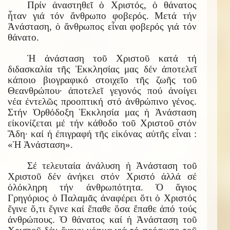
Πρίν ἀναστηθεῖ ὁ Χριστός, ὁ θάνατος
ἦταν γιά τόν ἄνθρωπο φοβερός. Μετά τήν
Ἀνάσταση, ὁ ἄνθρωπος εἶναι φοβερός γιά τόν
θάνατο.
Ἡ ἀνάσταση τοῦ Χριστοῦ κατά τή
διδασκαλία τῆς Ἐκκλησίας μας δέν ἀποτελεῖ
κάποιο βιογραφικό στοιχεῖο τῆς ζωῆς τοῦ
Θεανθρώπου· ἀποτελεῖ γεγονός πού ἀνοίγει
νέα ἐντελῶς προοπτική στό ἀνθρώπινο γένος.
Στήν Ὀρθόδοξη Ἐκκλησία μας ἡ Ἀνάσταση
εἰκονίζεται μέ τήν κάθοδο τοῦ Χριστοῦ στόν
Ἅδη· καί ἡ ἐπιγραφή τῆς εἰκόνας αὐτῆς εἶναι :
«Ἡ Ἀνάσταση».
Σέ τελευταία ἀνάλυση ἡ Ἀνάσταση τοῦ
Χριστοῦ δέν ἀνήκει στόν Χριστό ἀλλά σέ
ὁλόκληρη τήν ἀνθρωπότητα. Ὁ ἅγιος
Γρηγόριος ὁ Παλαμᾶς ἀναφέρει ὅτι ὁ Χριστός
ἔγινε ὅ,τι ἔγινε καί ἔπαθε ὅσα ἔπαθε ἀπό τούς
ἀνθρώπους. Ὁ θάνατος καί ἡ Ἀνάσταση τοῦ