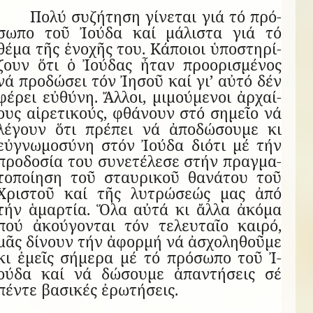
Πολύ συ­ζή­τηση γί­νε­ται γιά τό πρό­
σωπο τοῦ Ἰ­ούδα καί μά­λι­στα γιά τό
θέμα τῆς ἐ­νο­χῆς του. Κά­ποιοι ὑ­πο­στη­ρί­
ζουν ὅτι ὁ Ἰ­ού­δας ἦ­ταν προ­ο­ρι­σμέ­νος
νά προ­δώ­σει τόν Ἰ­η­σοῦ καί γι’ αὐτό δέν
φέ­ρει εὐ­θύνη. Ἄλ­λοι, μι­μού­με­νοι ἀρ­χαί­
ους αἱ­ρε­τι­κούς, φθά­νουν στό ση­μεῖο νά
λέ­γουν ὅτι πρέ­πει νά ἀ­πο­δώ­σουμε κι
εὐ­γνω­μο­σύνη στόν Ἰ­ούδα δι­ότι μέ τήν
προ­δο­σία του συ­νε­τέ­λεσε στήν πρα­γμα­
το­ποί­ηση τοῦ σταυ­ρι­κοῦ θα­νά­του τοῦ
Χρι­στοῦ καί τῆς λυ­τρώ­σεώς μας ἀπό
τήν ἁ­μαρ­τία. Ὅλα αὐτά κι ἄλλα ἀ­κόμα
πού ἀ­κού­γον­ται τόν τε­λευ­ταῖο καιρό,
μᾶς δί­νουν τήν ἀ­φορμή νά ἀ­σχο­λη­θοῦμε
κι ἐ­μεῖς σή­μερα μέ τό πρό­σωπο τοῦ Ἰ­
ούδα καί νά δώ­σουμε ἀ­παν­τή­σεις σέ
πέντε βα­σι­κές ἐ­ρω­τή­σεις.