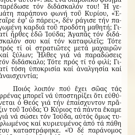
πα­ρέ­δωσε τόν δι­δά­σκα­λόν του! Ἡ γε­
μάτη πα­ρά­πονο φωνή τοῦ Κυ­ρίου, «Ἑ­
ταῖρε ἐφ’ ὧ πά­ρει;», δέν ρά­γισε τήν πα­
γω­μένη καρ­διά τοῦ προ­δότη μα­θητή; Γι­
ατί ἦρ­θες ἐδῶ Ἰ­ούδα; Ἀ­γα­πᾶς τόν δι­δά­
σκα­λόν σου καί τόν κα­τα­φι­λεῖς; Τότε
πρός τί οἱ στρα­τι­ῶ­τες μετά μα­χαι­ρῶν
καί ξύ­λων; Ἦλ­θες γιά νά πα­ρα­δώ­σεις
τόν δι­δά­σκαλο; Τότε πρός τί τό φιλί; Γι­
ατί τόση ὑ­πο­κρι­σία καί ἀ­ναλ­γη­σία καί
ἀ­ναι­σχυν­τία;
Ποιός λοι­πόν πού ἔ­χει σῶας τάς
φρέ­νας μπο­ρεῖ νά ὑ­πο­στη­ρί­ξει ὅτι εὐ­θύ­
νε­ται ὁ Θεός γιά τήν ἐ­παί­σχυν­τον πρᾶ­
ξιν τοῦ Ἰ­ούδα; Ὁ Κύ­ριος τά πάντα ἔ­καμε
γιά νά σώ­σει τόν Ἰ­ούδα, αὐ­τός ὅ­μως τυ­
φλω­μέ­νος καί κυ­ρι­ευ­μέ­νος ἀπό τά πάθη
του κα­τα­στρά­φηκε. «Ὁ δέ παράνομος