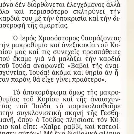
μόνο δέν δι­ορ­θώ­νε­ται ἐ­λεγ­χό­με­νος ἀλλά
ὅλο καί πε­ρισ­σό­τερο σκλη­ρύ­νει τήν
καρ­διά του μέ τήν ὑ­πο­κρι­σία καί τήν δι­
α­στροφή τῆς ἁ­μαρ­τίας.
Ὁ ἱ­ε­ρός Χρυ­σό­στο­μος θαυ­μά­ζον­τας
τήν μα­κρο­θυ­μία καί ἀ­νε­ξι­κα­κία τοῦ Κυ­
ρίου μας καί τίς συ­νε­χεῖς προ­σπά­θειες
πού ἔ­καμε γιά νά μα­λά­ξει τήν καρ­διά
τοῦ Ἰ­ούδα ἀ­να­φω­νεῖ: «Βα­βαί τῆς ἀ­ναι­
σχυν­τίας, Ἰ­ούδα! ἀ­κόμα καί θη­ρίο ἄν ἦ­
ταν πα­ρόν, θά εἶχε γί­νει πρα­ό­τερο».
Τό ἀ­πο­κο­ρύ­φωμα ὅ­μως τῆς μα­κρο­
θυ­μίας τοῦ Κυ­ρίου καί τῆς ἀ­ναι­σχυν­
τίας τοῦ Ἰ­ούδα τό πα­ρα­κο­λου­θοῦμε
στήν συγ­κλο­νι­στική σκηνή τῆς Γε­σθη­
μανῆ, ὅ­που ὁ Ἰ­ού­δας πλη­σί­ασε τόν Κύ­
ριο καί εἶπε: «Χαῖρε ραββί, καί κα­τε­φί­
λη­σεν αὐ­τόν»! Μέ ἕνα δι­α­βο­λικό φί­λημα