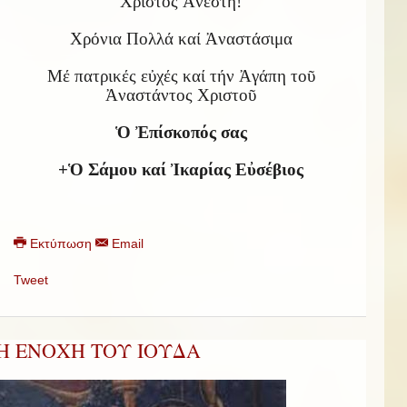
Χριστός Ἀνέστη!
Χρόνια Πολλά καί Ἀναστάσιμα
Μέ πατρικές εὐχές καί τήν Ἀγάπη τοῦ
Ἀναστάντος Χριστοῦ
Ὁ Ἐπίσκοπός σας
+Ὁ Σάμου καί Ἰκαρίας Εὐσέβιος
Εκτύπωση
Email
Tweet
Η ΕΝΟΧΗ ΤΟΥ ΙΟΥΔΑ