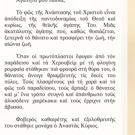
Τό φῶς τῆς Ἀνάστασης τοῦ Χριστοῦ εἶναι
ἀπόδειξη τῆς παντοδυναμίας τοῦ Θεοῦ καί
κυρίως, τῆς θεϊκῆς ἀγάπης Του. Μιᾶς
ἀκατάλυτης ἀγάπης πού, καθώς θυσιάζεται,
ξεπερνᾶ τό θάνατο καί προσφέρει τήν ζωή, τήν
αἰώνια ζωή.
Ὅταν οἱ πρωτόπλαστοι ἔφυγαν ἀπό τόν
παράδεισο καί τά Χερουβείμ μέ τή φλογίνη
ρομφαία στάθηκαν πιά φρουρά στή θύρα του, ὁ
θάνατος ἄνοιγε θριαμβευτής τίς δικές του
πύλες. Τούς πλασμένους γιά τή χαρά καί τό
φῶς τοῦ παραδείσου, τούς ἅρπαξε ὁ θάνατος
καί μ’ ἕνα τρόπο στυγνό καί ἀπάνθρωπο τούς
ἁλυσόδενε χαιρέκακα καί τούς ἔρριχνε στήν
ἄβυσσο.
Φοβερός καθαιρέτης καί ἐξολοθρευτής
του στάθηκε μονάχα ὁ Ἀναστάς Κύριος.