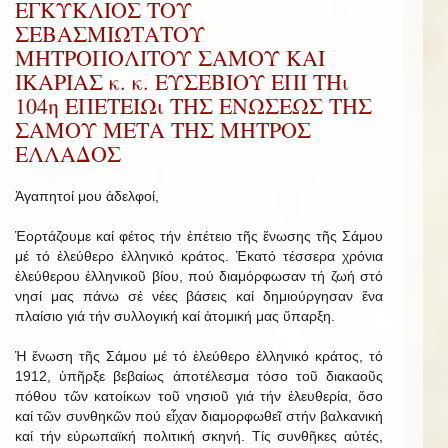
ΕΓΚΥΚΛΙΟΣ ΤΟΥ
ΣΕΒΑΣΜΙΩΤΑΤΟΥ
ΜΗΤΡΟΠΟΛΙΤΟΥ ΣΑΜΟΥ ΚΑΙ
ΙΚΑΡΙΑΣ κ. κ. ΕΥΣΕΒΙΟΥ ΕΠΙ ΤΗι
104η ΕΠΕΤΕΙΩι ΤΗΣ ΕΝΩΣΕΩΣ ΤΗΣ
ΣΑΜΟΥ ΜΕΤΑ ΤΗΣ ΜΗΤΡΟΣ
ΕΛΛΑΔΟΣ
Ἀγαπητοί μου ἀδελφοί,
Ἑορτάζουμε καί φέτος τήν ἐπέτειο τῆς ἕνωσης τῆς Σάμου
μέ τό ἐλεύθερο ἑλληνικό κράτος. Ἑκατό τέσσερα χρόνια
ἐλεύθερου ἑλληνικοῦ βίου, πού διαμόρφωσαν τή ζωή στό
νησί μας πάνω σέ νέες βάσεις καί δημιούργησαν ἕνα
πλαίσιο γιά τήν συλλογική καί ἀτομική μας ὕπαρξη.
Ἡ ἕνωση τῆς Σάμου μέ τό ἐλεύθερο ἑλληνικό κράτος, τό
1912, ὑπῆρξε βεβαίως ἀποτέλεσμα τόσο τοῦ διακαοῦς
πόθου τῶν κατοίκων τοῦ νησιοῦ γιά τήν ἐλευθερία, ὅσο
καί τῶν συνθηκῶν πού εἶχαν διαμορφωθεῖ στήν βαλκανική
καί τήν εὐρωπαϊκή πολιτική σκηνή. Τίς συνθῆκες αὐτές,