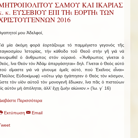
ΜΗΤΡΟΠΟΛΙΤΟΥ ΣΑΜΟΥ ΚΑΙ ΙΚΑΡΙΑΣ
κ. κ. ΕΥΣΕΒΙΟΥ ΕΠΙ ΤΗι ΕΟΡΤΗι ΤΩΝ
ΧΡΙΣΤΟΥΓΕΝΝΩΝ 2016
Ἀγαπητοί μου Ἀδελφοί,
Γιά μία ἀκόμη φορά ἑορτάζουμε τό παμμέγιστο γεγονός τῆς
παγκοσμίου Ἱστορίας, τήν κάθοδο τοῦ Θεοῦ στήν γῆ γιά νά
ἀνυψωθεῖ ὁ ἄνθρωπος στόν οὐρανό. «Ἄνθρωπος γίνεται ὁ
Θεός, ἵνα Θεόν τόν Ἀδάμ ἀπεργάσηται» δηλ. Γίνεται ὁ Θεός αὐτό
πού εἴμαστε γιά νά γίνουμε ἐμεῖς αὐτό, πού Ἐκεῖνος εἶναι»
(Παύλος Εὐδοκίμωφ) «οὕτω γὰρ ἠγάπησεν ὁ Θεὸς τὸν κόσμον,
ὥστε τὸν υἱὸν αὐτοῦ τὸν μονογενῆ ἔδωκεν, ἵνα πᾶς ὁ πιστεύων
εἰς αὐτὸν μὴ ἀπόληται, ἀλλ' ἔχῃ ζωὴν αἰώνιον.» (Ἰω. γ΄ 16)
Διαβάστε Περισσότερα
Εκτύπωση
Email
Tweet