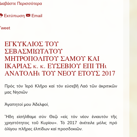
Διαβάστε Περισσότερα
Εκτύπωση
Email
Tweet
ΕΓΚΥΚΛΙΟΣ ΤΟΥ
ΣΕΒΑΣΜΙΩΤΑΤΟΥ
ΜΗΤΡΟΠΟΛΙΤΟΥ ΣΑΜΟΥ ΚΑΙ
ΙΚΑΡΙΑΣ κ. κ. ΕΥΣΕΒΙΟΥ ΕΠΙ ΤΗι
ΑΝΑΤΟΛΗι ΤΟΥ ΝΕΟΥ ΕΤΟΥΣ 2017
Πρός τόν Ἱερό Κλῆρο καί τόν εὐσεβῆ Λαό τῶν ἀκριτικῶν
μας Νησιῶν
Ἀγαπητοί μου Ἀδελφοί,
Ἤδη εἰσήλθαμε σύν Θεῷ «εἰς τόν νέον ἐνιαυτόν τῆς
χρηστότητος τοῦ Κυρίου». Τό 2017 ἀνέτειλε μόλις πρό
ὀλίγου πλῆρες ἐλπίδων καί προσδοκιῶν.