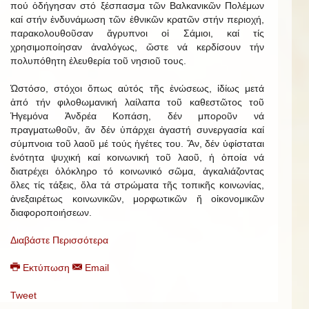
πού ὁδήγησαν στό ξέσπασμα τῶν Βαλκανικῶν Πολέμων
καί στήν ἐνδυνάμωση τῶν ἐθνικῶν κρατῶν στήν περιοχή,
παρακολουθοῦσαν ἄγρυπνοι οἱ Σάμιοι, καί τίς
χρησιμοποίησαν ἀναλόγως, ὥστε νά κερδίσουν τήν
πολυπόθητη ἐλευθερία τοῦ νησιοῦ τους.
Ὡστόσο, στόχοι ὅπως αὐτός τῆς ἑνώσεως, ἰδίως μετά
ἀπό τήν φιλοθωμανική λαίλαπα τοῦ καθεστῶτος τοῦ
Ἡγεμόνα Ἀνδρέα Κοπάση, δέν μποροῦν νά
πραγματωθοῦν, ἄν δέν ὑπάρχει ἀγαστή συνεργασία καί
σύμπνοια τοῦ λαοῦ μέ τούς ἡγέτες του. Ἄν, δέν ὑφίσταται
ἑνότητα ψυχική καί κοινωνική τοῦ λαοῦ, ἡ ὁποία νά
διατρέχει ὁλόκληρο τό κοινωνικό σῶμα, ἀγκαλιάζοντας
ὅλες τίς τάξεις, ὅλα τά στρώματα τῆς τοπικῆς κοινωνίας,
ἀνεξαιρέτως κοινωνικῶν, μορφωτικῶν ἤ οἰκονομικῶν
διαφοροποιήσεων.
Διαβάστε Περισσότερα
Εκτύπωση
Email
Tweet