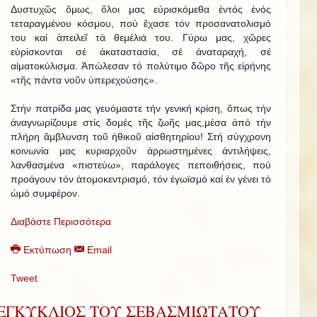
Δυστυχῶς ὅμως, ὅλοι μας εὑρισκόμεθα ἐντός ἑνός
τεταραγμένου κόσμου, πού ἔχασε τόν προσανατολισμό
του καί ἀπειλεῖ τά θεμέλιά του. Γύρω μας, χῶρες
εὑρίσκονται σέ ἀκαταστασία, σέ ἀναταραχή, σέ
αἱματοκύλισμα. Ἀπώλεσαν τό πολύτιμο δῶρο τῆς εἰρήνης
«τῆς πάντα νοῦν ὑπερεχούσης».
Στήν πατρίδα μας γευόμαστε τήν γενική κρίση, ὅπως τήν
ἀναγνωρίζουμε στίς δομές τῆς ζωῆς μας,μέσα ἀπό τήν
πλήρη ἄμβλυνση τοῦ ἠθικοῦ αἰσθητηρίου! Στή σύγχρονη
κοινωνία μας κυριαρχοῦν ἀρρωστημένες ἀντιλήψεις,
λανθασμένα «πιστεύω», παράλογες πεποιθήσεις, πού
προάγουν τόν ἀτομοκεντρισμό, τόν ἐγωϊσμό καί ἐν γένει τό
ὠμό συμφέρον.
Διαβάστε Περισσότερα
Εκτύπωση
Email
Tweet
ΕΓΚΥΚΛΙΟΣ ΤΟΥ ΣΕΒΑΣΜΙΩΤΑΤΟΥ