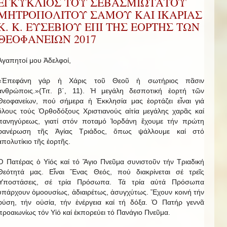
ΕΓΚΥΚΛΙΟΣ ΤΟΥ ΣΕΒΑΣΜΙΩΤΑΤΟΥ
ΜΗΤΡΟΠΟΛΙΤΟΥ ΣΑΜΟΥ ΚΑΙ ΙΚΑΡΙΑΣ
Κ. Κ. ΕΥΣΕΒΙΟΥ ΕΠΙ ΤΗΣ ΕΟΡΤΗΣ ΤΩΝ
ΘΕΟΦΑΝΕΙΩΝ 2017
Ἀγαπητοί μου Ἀδελφοί,
«Ἐπεφάνη γάρ ἡ Χάρις τοῦ Θεοῦ ἡ σωτήριος πᾶσιν
ἀνθρώποις.»(Τιτ. β΄, 11). Ἡ μεγάλη δεσποτική ἑορτή τῶν
Θεοφανείων, πού σήμερα ἡ Ἐκκλησία μας ἑορτάζει εἶναι γιά
ὅλους τούς Ὀρθοδόξους Χριστιανούς αἰτία μεγάλης χαρᾶς καί
πανηγύρεως, γιατί στόν ποταμό Ἰορδάνη ἔχουμε τήν πρώτη
φανέρωση τῆς Ἁγίας Τριάδος, ὅπως ψάλλουμε καί στό
ἀπολυτίκιο τῆς ἑορτῆς.
Ὁ Πατέρας ὁ Υἱός καί τό Ἅγιο Πνεῦμα συνιστοῦν τήν Τριαδική
Θεότητά μας. Εἶναι Ἕνας Θεός, πού διακρίνεται σέ τρεῖς
Ὑποστάσεις, σέ τρία Πρόσωπα. Τά τρία αὐτά Πρόσωπα
ὑπάρχουν ὁμοουσίως, ἀδιαιρέτως, ἀσυγχύτως. Ἔχουν κοινή τήν
φύση, τήν οὐσία, τήν ἐνέργεια καί τή δόξα. Ὁ Πατήρ γεννᾶ
προαιωνίως τόν Υἱό καί ἐκπορεύει τό Πανάγιο Πνεῦμα.