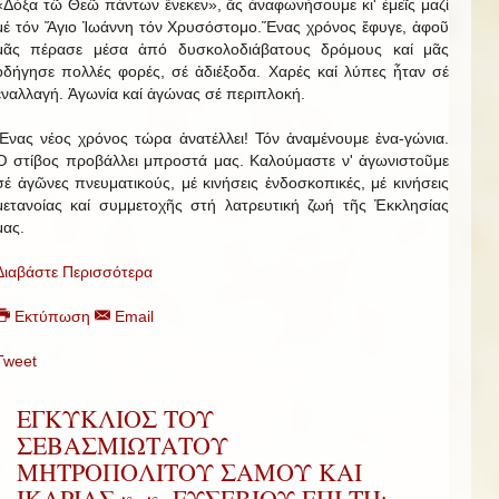
«Δόξα τῶ Θεῶ πάντων ἕνεκεν», ἄς ἀναφωνήσουμε κι' ἐμεῖς μαζί
μέ τόν Ἅγιο Ἰωάννη τόν Χρυσόστομο.Ἕνας χρόνος ἔφυγε, ἀφοῦ
μᾶς πέρασε μέσα ἀπό δυσκολοδιάβατους δρόμους καί μᾶς
ὁδήγησε πολλές φορές, σέ ἀδιέξοδα. Χαρές καί λύπες ἦταν σέ
ἐναλλαγή. Ἀγωνία καί ἀγώνας σέ περιπλοκή.
Ἕνας νέος χρόνος τώρα ἀνατέλλει! Τόν ἀναμένουμε ἐνα-γώνια.
Ὁ στίβος προβάλλει μπροστά μας. Καλούμαστε ν' ἀγωνιστοῦμε
σέ ἀγῶνες πνευματικούς, μέ κινήσεις ἐνδοσκοπικές, μέ κινήσεις
μετανοίας καί συμμετοχῆς στή λατρευτική ζωή τῆς Ἐκκλησίας
μας.
Διαβάστε Περισσότερα
Εκτύπωση
Email
Tweet
ΕΓΚΥΚΛΙΟΣ ΤΟΥ
ΣΕΒΑΣΜΙΩΤΑΤΟΥ
ΜΗΤΡΟΠΟΛΙΤΟΥ ΣΑΜΟΥ ΚΑΙ
ΙΚΑΡΙΑΣ κ. κ. ΕΥΣΕΒΙΟΥ ΕΠΙ ΤΗι