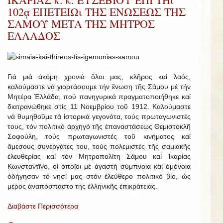
102ᾳ ΕΠΕΤΕΙΩι ΤΗΣ ΕΝΩΣΕΩΣ ΤΗΣ
ΣΑΜΟΥ ΜΕΤΑ ΤΗΣ ΜΗΤΡΟΣ
ΕΛΛΑΔΟΣ
Γιά μιά ἀκόμη χρονιά ὅλοι μας, κλῆρος καί λαός,
καλούμαστε νά γιορτάσουμε τήν ἕνωση τῆς Σάμου μέ τήν
Μητέρα Ἑλλάδα, πού πανηγυρικά πραγματοποιήθηκε καί
διατρανώθηκε στίς 11 Νοεμβρίου τοῦ 1912. Καλούμαστε
νά θυμηθοῦμε τά ἱστορικά γεγονότα, τούς πρωταγωνιστές
τους, τόν πολιτικό ἀρχηγό τῆς ἐπαναστάσεως Θεμιστοκλῆ
Σοφούλη, τούς πρωταγωνιστές τοῦ κινήματος καί
ἄμεσους συνεργάτες του, τούς πολεμιστές τῆς σαμιακῆς
ἐλευθερίας καί τόν Μητροπολίτη Σάμου καί Ἰκαρίας
Κωνσταντῖνο, οἱ ὁποῖοι μέ ἀγαστή σύμπνοια καί ὁμόνοια
ὁδήγησαν τό νησί μας στόν ἐλεύθερο πολιτικό βίο, ὡς
μέρος ἀναπόσπαστο της ἑλληνικῆς ἐπικράτειας.
Διαβάστε Περισσότερα