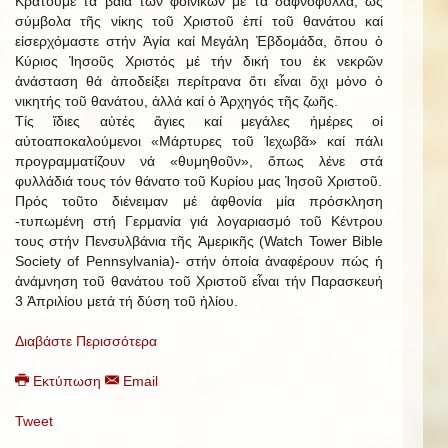
Κρατοῦμε τά βαΐα τῶν φοινίκων μέ τά δαφνόφυλλα, ὡς
σύμβολα τῆς νίκης τοῦ Χριστοῦ ἐπί τοῦ θανάτου καί
εἰσερχόμαστε στήν Ἁγία καί Μεγάλη Ἑβδομάδα, ὅπου ὁ
Κύριος Ἰησοῦς Χριστός μέ τήν δική του ἐκ νεκρῶν
ἀνάσταση θά ἀποδείξει περίτρανα ὅτι εἶναι ὄχι μόνο ὁ
νικητής τοῦ θανάτου, ἀλλά καί ὁ Ἀρχηγός τῆς ζωῆς.
Τίς ἴδιες αὐτές ἅγιες καί μεγάλες ἡμέρες οἱ
αὐτοαποκαλούμενοι «Μάρτυρες τοῦ Ἱεχωβᾶ» καί πάλι
προγραμματίζουν νά «θυμηθοῦν», ὅπως λένε στά
φυλλάδιά τους τόν θάνατο τοῦ Κυρίου μας Ἰησοῦ Χριστοῦ.
Πρός τοῦτο διένειμαν μέ ἀφθονία μία πρόσκληση
-τυπωμένη στή Γερμανία γιά λογαριασμό τοῦ Κέντρου
τους στήν Πενσυλβάνια τῆς Ἀμερικῆς (Watch Tower Bible
Society of Pennsylvania)- στήν ὁποία ἀναφέρουν πώς ἡ
ἀνάμνηση τοῦ θανάτου τοῦ Χριστοῦ εἶναι τήν Παρασκευή
3 Ἀπριλίου μετά τή δύση τοῦ ἡλίου.
Διαβάστε Περισσότερα
Εκτύπωση
Email
Tweet