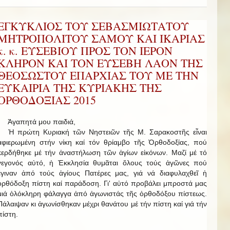
ΕΓΚΥΚΛΙΟΣ ΤΟΥ ΣΕΒΑΣΜΙΩΤΑΤΟΥ
ΜΗΤΡΟΠΟΛΙΤΟΥ ΣΑΜΟΥ ΚΑΙ ΙΚΑΡΙΑΣ
κ. κ. ΕΥΣΕΒΙΟΥ ΠΡΟΣ ΤΟΝ ΙΕΡΟΝ
ΚΛΗΡΟΝ ΚΑΙ ΤΟΝ ΕΥΣΕΒΗ ΛΑΟΝ ΤΗΣ
ΘΕΟΣΩΣΤΟΥ ΕΠΑΡΧΙΑΣ ΤΟΥ ΜΕ ΤΗΝ
ΕΥΚΑΙΡΙΑ ΤΗΣ ΚΥΡΙΑΚΗΣ ΤΗΣ
ΟΡΘΟΔΟΞΙΑΣ 2015
Ἀγαπητά μου παιδιά,
Ἡ πρώτη Κυριακή τῶν Νηστειῶν τῆς Μ. Σαρακοστῆς εἶναι
ἀφιερωμένη στήν νίκη καί τόν θρίαμβο τῆς Ὀρθοδοξίας, πού
κερδήθηκε μέ τήν ἀναστήλωση τῶν ἁγίων εἰκόνων. Μαζί μέ τό
γεγονός αὐτό, ἡ Ἐκκλησία θυμᾶται ὅλους τούς ἀγῶνες πού
ἔγιναν ἀπό τούς ἁγίους Πατέρες μας, γιά νά διαφυλαχθεῖ ἡ
ὀρθόδοξη πίστη καί παράδοση. Γι' αὐτό προβάλει μπροστά μας
μιά ὁλόκληρη φάλαγγα ἀπό ἀγωνιστάς τῆς ὀρθοδόξου πίστεως.
Πάλαιψαν κι ἀγωνίσθηκαν μέχρι θανάτου μέ τήν πίστη καί γιά τήν
πίστη.