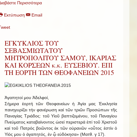
Διαβάστε Περισσότερα
Εκτύπωση
Email
Tweet
ΕΓΚΥΚΛΙΟΣ ΤΟΥ
ΣΕΒΑΣΜΙΩΤΑΤΟΥ
ΜΗΤΡΟΠΟΛΙΤΟΥ ΣΑΜΟΥ, ΙΚΑΡΙΑΣ
ΚΑΙ ΚΟΡΣΕΩΝ κ.κ. ΕΥΣΕΒΙΟΥ. ΕΠΙ
ΤΗ ΕΟΡΤΗ ΤΩΝ ΘΕΟΦΑΝΕΙΩΝ 2015
Ἀγαπητοί μου Ἀδελφοί,
Σήμερα ἑορτή τῶν Θεοφανείων ἡ Ἁγία μας Ἐκκλησία
πανηγυρίζει τήν φανέρωση καί τῶν τριῶν Προσώπων τῆς
Παναγίας Τριάδος: τοῦ Υἱοῦ βαπτιζομένου, τοῦ Παναγίου
Πνεύματος καταβαίνοντος ὡσεί περιστερά ἐπί τοῦ Χριστοῦ
καί τοῦ Πατρός βοῶντος ἐκ τῶν οὐρανῶν «οὗτος ἐστίν ὁ
Υἱός μου ὁ ἀγαπητός, ἐν ᾧ εὐδόκησα» (Ματθ. γ 17).