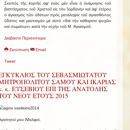
Σκοπός τῆς ἑορτῆς ἀφ' ἑνός μέν εἶναι ἡ ἀνάμνησις τοῦ
βαπτίσματος τοῦ Χριστοῦ εἰς τόν Ἰορδάνην καί ἀφ' ἑτέρου
ὁ ἁγιασμός τῶν ὑδάτων πρός μετάληψιν τοῦ ἁγιασθέντος
ὕδατος καί ραντισμόν μέ αὐτό «διά τήν κάθαρσιν ψυχῶν
καί σωμάτων» κατά τήν εὐχήν τοῦ Μ. Ἁγιασμοῦ.
Διαβάστε Περισσότερα
Εκτύπωση
Email
Tweet
ΕΓΚΥΚΛΙΟΣ ΤΟΥ ΣΕΒΑΣΜΙΩΤΑΤΟΥ
ΜΗΤΡΟΠΟΛΙΤΟΥ ΣΑΜΟΥ ΚΑΙ ΙΚΑΡΙΑΣ
κ. κ. ΕΥΣΕΒΙΟΥ ΕΠΙ ΤΗΣ ΑΝΑΤΟΛΗΣ
ΤΟΥ ΝΕΟΥ ΕΤΟΥΣ 2015
Ἀγαπητοί μου Ἀδελφοί,