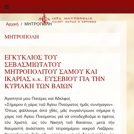
Αρχική
ΜΗΤΡΟΠΟΛΗ
ΜΗΤΡΟΠΟΛΗ
ΕΓΚΥΚΛΙΟΣ ΤΟΥ
ΣΕΒΑΣΜΙΩΤΑΤΟΥ
ΜΗΤΡΟΠΟΛΙΤΟΥ ΣΑΜΟΥ ΚΑΙ
ΙΚΑΡΙΑΣ κ.κ. ΕΥΣΕΒΙΟΥ ΓΙΑ ΤΗΝ
ΚΥΡΙΑΚΗ ΤΩΝ ΒΑΪΩΝ
Ἀγαπητοί μου Πατέρες καί Ἀδελφοί,
«Σήμερον ἡ χάρις τοῦ Ἁγίου Πνεύματος ἡμᾶς συνήγαγεν».
Ὅπως ψάλλουμε ἀπό χθές, μᾶς συγκέντρωσε σήμερα ἡ
χάρις τοῦ Ἁγίου Πνεύματος γιά νά ὑποδεχθοῦμε κι ἐφέτος
τόν Χριστό, ὡς τόν Νικητή τοῦ θανάτου, μετά τήν
θαυμαστή ἀνάσταση τοῦ τετραημέρου νεκροῦ Λαζάρου.