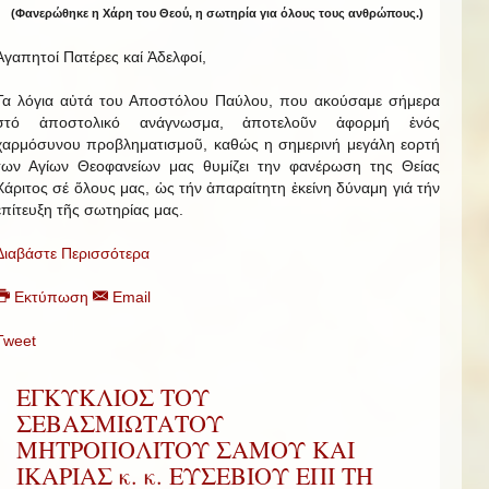
(Φανερώθηκε η Χάρη του Θεού, η σωτηρία για όλους τους ανθρώπους.)
Ἀγαπητοί Πατέρες καί Ἀδελφοί,
Τα λόγια αὐτά του Αποστόλου Παύλου, που ακούσαμε σήμερα
στό ἀποστολικό ανάγνωσμα, ἀποτελοῦν ἀφορμή ἑνός
χαρμόσυνου προβληματισμοῦ, καθώς η σημερινή μεγάλη εορτή
των Αγίων Θεοφανείων μας θυμίζει την φανέρωση της Θείας
Χάριτος σέ ὅλους μας, ὡς τήν ἀπαραίτητη ἐκείνη δύναμη γιά τήν
ἐπίτευξη τῆς σωτηρίας μας.
Διαβάστε Περισσότερα
Εκτύπωση
Email
Tweet
ΕΓΚΥΚΛΙΟΣ ΤΟΥ
ΣΕΒΑΣΜΙΩΤΑΤΟΥ
ΜΗΤΡΟΠΟΛΙΤΟΥ ΣΑΜΟΥ ΚΑΙ
ΙΚΑΡΙΑΣ κ. κ. ΕΥΣΕΒΙΟΥ ΕΠΙ ΤΗ