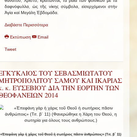
θανάτου, Χριστό, κρατώντας τά βαΐα τῶν φοινίκων μέ τά
δαφνόφυλλα, ὡς τῆς νίκης σύμβολα, εἰσερχόμενοι στήν
Ἁγία καί Μεγάλη Ἑβδομάδα.
Διαβάστε Περισσότερα
Εκτύπωση
Email
Tweet
ΕΓΚΥΚΛΙΟΣ ΤΟΥ ΣΕΒΑΣΜΙΩΤΑΤΟΥ
ΜΗΤΡΟΠΟΛΙΤΟΥ ΣΑΜΟΥ ΚΑΙ ΙΚΑΡΙΑΣ
κ. κ. ΕΥΣΕΒΙΟΥ ΔΙΑ ΤΗΝ ΕΟΡΤΗΝ ΤΩΝ
ΘΕΟΦΑΝΕΙΩΝ 2014
«Ἐπεφάνη γὰρ ἡ χάρις τοῦ Θεοῦ ἡ σωτήριος πᾶσιν ἀνθρώποις» (Τιτ. β΄ 11)