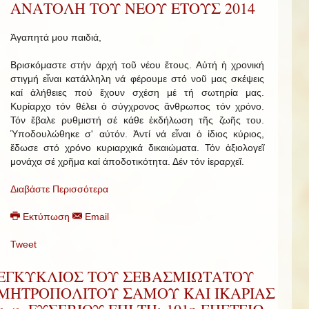
ΑΝΑΤΟΛΗ ΤΟΥ ΝΕΟΥ ΕΤΟΥΣ 2014
Ἀγαπητά μου παιδιά,
Βρισκόμαστε στήν ἀρχή τοῦ νέου ἔτους. Αὐτή ἡ χρονική
στιγμή εἶναι κατάλληλη νά φέρουμε στό νοῦ μας σκέψεις
καί ἀλήθειες πού ἔχουν σχέση μέ τή σωτηρία μας.
Κυρίαρχο τόν θέλει ὁ σύγχρονος ἄνθρωπος τόν χρόνο.
Τόν ἔβαλε ρυθμιστή σέ κάθε ἐκδήλωση τῆς ζωῆς του.
Ὑποδουλώθηκε σ' αὐτόν. Ἀντί νά εἶναι ὁ ἰδιος κύριος,
ἔδωσε στό χρόνο κυριαρχικά δικαιώματα. Τόν ἀξιολογεῖ
μονάχα σέ χρῆμα καί ἀποδοτικότητα. Δέν τόν ἱεραρχεῖ.
Διαβάστε Περισσότερα
Εκτύπωση
Email
Tweet
ΕΓΚΥΚΛΙΟΣ ΤΟΥ ΣΕΒΑΣΜΙΩΤΑΤΟΥ
ΜΗΤΡΟΠΟΛΙΤΟΥ ΣΑΜΟΥ ΚΑΙ ΙΚΑΡΙΑΣ