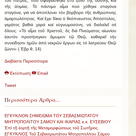
τοῦ πατρός, πού σφαγιάσθηκε στό ξύλο τῆς ὀδύνης καί
τῆς ἀτιμίας. Τό πάντιμο αἷμα πού χύθηκε σταγόνα
σταγόνα, γιά νά ἀποπλύνει τόν βόρβορο τῆς ἀνθρώπινης
ἁμαρτωλότητας. Καί ἔχει δίκιο ὁ θεόπνευστος Ἀπόστολος,
γεμάτος βαθιά χαρά καί εὐγνωμοσύνη, νά διαλαλεῖ σέ
ὅλους: «Τό αἷμα τοῦ Χριστοῦ, ὅς διά Πνεύματος αἰωνίου
ἑαυτόν προσήνεγκεν ἄμωμον τῷ Θεῷ, καθαριεῖ τήν
συνείδησιν ἡμῶν ἀπό νεκρῶν ἔργων εἰς τό λατρεύειν Θεῷ
ζώντι» ( Ἐβρ θ, 14)
Διαβάστε Περισσότερα
Εκτύπωση
Email
Tweet
Περισσότερα Άρθρα...
ΕΓΚΥΚΛΙΟΝ ΣΗΜΕΙΩΜΑ ΤΟΥ ΣΕΒΑΣΜΙΩΤΑΤΟΥ
ΜΗΤΡΟΠΟΛΙΤΟΥ ΣΑΜΟΥ ΚΑΙ ΙΚΑΡΙΑΣ κ.κ. ΕΥΣΕΒΙΟΥ
Ἐπί τῇ ἑορτῇ τῆς Μεταμορφώσεως τοῦ Σωτῆρος.
ΕΓΚΥΚΛΙΟΣ Τοῦ Σεβασμιωτάτου Μητροπολίτου Σάμου