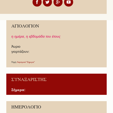
ΑΓΙΟΛΟΓΙΟΝ
η ημέρα,
η εβδομάδα του έτους
Άυριο
γιορτάζουν:
Πηγή:
Λογισμικό "Σήμερα"
ΣΥΝΑΞΑΡΙΣΤΗΣ
Σήμερα:
P
P
N
N
ΗΜΕΡΟΛΟΓΙΟ
r
r
e
e
e
e
x
x