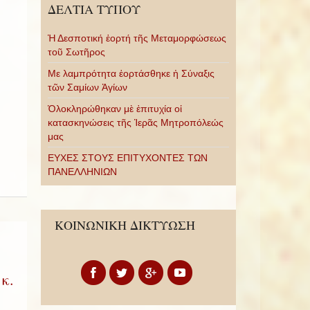
ΔΕΛΤΙΑ ΤΥΠΟΥ
Ἡ Δεσποτική ἑορτή τῆς Μεταμορφώσεως
τοῦ Σωτῆρος
Με λαμπρότητα ἑορτάσθηκε ἡ Σύναξις
τῶν Σαμίων Ἁγίων
Ὁλοκληρώθηκαν μὲ ἐπιτυχία οἱ
κατασκηνώσεις τῆς Ἱερᾶς Μητροπόλεώς
μας
ΕΥΧΕΣ ΣΤΟΥΣ ΕΠΙΤΥΧΟΝΤΕΣ ΤΩΝ
ΠΑΝΕΛΛΗΝΙΩΝ
ΚΟΙΝΩΝΙΚΗ ΔΙΚΤΥΩΣΗ
κ.