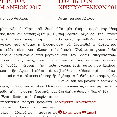
ΡΤΗΣ ΤΩΝ
ΕΟΡΤΗι ΤΩΝ
ΟΦΑΝΕΙΩΝ 2017
ΧΡΙΣΤΟΥΓΕΝΝΩΝ 201
τοί μου Ἀδελφοί,
Ἀγαπητοί μου Ἀδελφοί,
φάνη γάρ ἡ Χάρις τοῦ Θεοῦ ἡ
Γιά μία ἀκόμη φορά ἑορτάζου
ιος πᾶσιν ἀνθρώποις.»(Τιτ. β΄, 11).
παμμέγιστο γεγονός τῆς παγκο
γάλη δεσποτική ἑορτή τῶν
Ἱστορίας, τήν κάθοδο τοῦ Θεοῦ σ
ανείων, πού σήμερα ἡ Ἐκκλησία
γιά νά ἀνυψωθεῖ ὁ ἄνθρωπος
ἑορτάζει εἶναι γιά ὅλους τούς
οὐρανό. «Ἄνθρωπος γίνεται ὁ Θεό
όξους Χριστιανούς αἰτία μεγάλης
Θεόν τόν Ἀδάμ ἀπεργάσηται»
ς καί πανηγύρεως, γιατί στόν
Γίνεται ὁ Θεός αὐτό πού εἴμαστε 
μό Ἰορδάνη ἔχουμε τήν πρώτη
γίνουμε ἐμεῖς αὐτό, πού Ἐκεῖνος 
ρωση τῆς Ἁγίας Τριάδος, ὅπως
(Παύλος Εὐδοκίμωφ) «οὕτ
υμε καί στό ἀπολυτίκιο τῆς ἑορτῆς.
ἠγάπησεν ὁ Θεὸς τὸν κόσμον, ὥσ
υἱὸν αὐτοῦ τὸν μονογενῆ ἔδωκεν, ἵ
έρας ὁ Υἱός καί τό Ἅγιο Πνεῦμα
ὁ πιστεύων εἰς αὐτὸν μὴ ἀπόληται
τοῦν τήν Τριαδική Θεότητά μας.
ἔχῃ ζωὴν αἰώνιον.» (Ἰω. γ΄ 16)
 Ἕνας Θεός, πού διακρίνεται σέ
 Ὑποστάσεις, σέ τρία Πρόσωπα. Τά
Διαβάστε Περισσότερα
α αὐτά Πρόσωπα ὑπάρχουν
υσίως, ἀδιαιρέτως, ἀσυγχύτως.
Εκτύπωση
Email