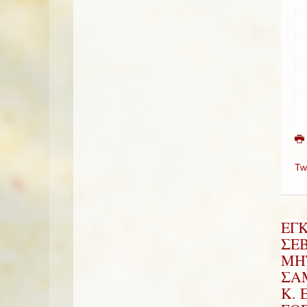
Tw
ΕΓ
ΣΕ
ΜΗ
ΣΑΜ
Κ. 