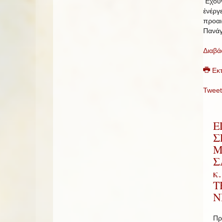
Ἔχουν
ἐνέργ
προαι
Πανάγ
Διαβά
Εκ
Tweet
Ε
Σ
Μ
Σ
κ
Τ
Ν
Πρ