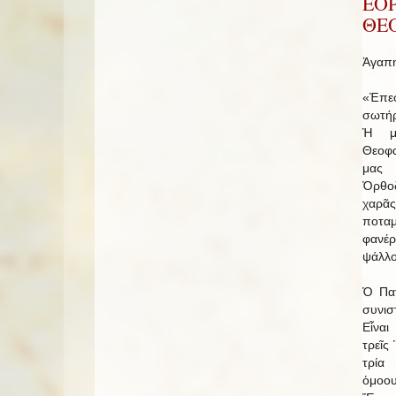
ΕΟ
ΘΕ
Ἀγαπη
«Ἐπε
σωτήρ
Ἡ με
Θεοφ
μας 
Ὀρθοδ
χαρᾶ
ποτα
φανέ
ψάλλο
Ὁ Πατ
συνισ
Εἶναι
τρεῖς
τρί
ὁμοο