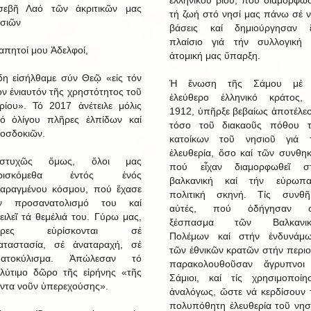
ἑλληνικοῦ βίου, πού διαμόρφω
σεβῆ Λαό τῶν ἀκριτικῶν μας
τή ζωή στό νησί μας πάνω σέ ν
σιῶν
βάσεις καί δημιούργησαν 
πλαίσιο γιά τήν συλλογική 
απητοί μου Ἀδελφοί,
ἀτομική μας ὕπαρξη.
η εἰσήλθαμε σύν Θεῷ «εἰς τόν
Ἡ ἕνωση τῆς Σάμου μέ 
ον ἐνιαυτόν τῆς χρηστότητος τοῦ
ἐλεύθερο ἑλληνικό κράτος,
ρίου». Τό 2017 ἀνέτειλε μόλις
1912, ὑπῆρξε βεβαίως ἀποτέλε
ό ὀλίγου πλῆρες ἐλπίδων καί
τόσο τοῦ διακαοῦς πόθου 
οσδοκιῶν.
κατοίκων τοῦ νησιοῦ γιά 
ἐλευθερία, ὅσο καί τῶν συνθη
υστυχῶς ὅμως, ὅλοι μας
πού εἶχαν διαμορφωθεῖ σ
ὑρισκόμεθα ἐντός ἑνός
βαλκανική καί τήν εὐρωπα
ταραγμένου κόσμου, πού ἔχασε
πολιτική σκηνή. Τίς συνθῆ
ν προσανατολισμό του καί
αὐτές, πού ὁδήγησαν σ
ειλεῖ τά θεμέλιά του. Γύρω μας,
ξέσπασμα τῶν Βαλκανικ
ῶρες εὑρίσκονται σέ
Πολέμων καί στήν ἐνδυνάμ
αταστασία, σέ ἀναταραχή, σέ
τῶν ἐθνικῶν κρατῶν στήν περιο
ματοκύλισμα. Ἀπώλεσαν τό
παρακολουθοῦσαν ἄγρυπνοι
λύτιμο δῶρο τῆς εἰρήνης «τῆς
Σάμιοι, καί τίς χρησιμοποίη
ντα νοῦν ὑπερεχούσης».
ἀναλόγως, ὥστε νά κερδίσουν 
πολυπόθητη ἐλευθερία τοῦ νησ