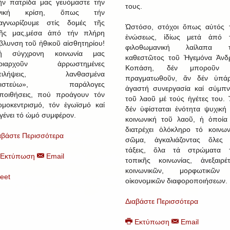
ήν πατρίδα μας γευόμαστε τήν
τους.
ενική κρίση, ὅπως τήν
αγνωρίζουμε στίς δομές τῆς
Ὡστόσο, στόχοι ὅπως αὐτός 
ῆς μας,μέσα ἀπό τήν πλήρη
ἑνώσεως, ἰδίως μετά ἀπό 
βλυνση τοῦ ἠθικοῦ αἰσθητηρίου!
φιλοθωμανική λαίλαπα τ
ή σύγχρονη κοινωνία μας
καθεστῶτος τοῦ Ἡγεμόνα Ἀνδ
υριαρχοῦν ἀρρωστημένες
Κοπάση, δέν μποροῦν 
ντιλήψεις, λανθασμένα
πραγματωθοῦν, ἄν δέν ὑπάρ
πιστεύω», παράλογες
ἀγαστή συνεργασία καί σύμπν
ποιθήσεις, πού προάγουν τόν
τοῦ λαοῦ μέ τούς ἡγέτες του. 
ομοκεντρισμό, τόν ἐγωϊσμό καί
δέν ὑφίσταται ἑνότητα ψυχική 
 γένει τό ὠμό συμφέρον.
κοινωνική τοῦ λαοῦ, ἡ ὁποία
διατρέχει ὁλόκληρο τό κοινων
αβάστε Περισσότερα
σῶμα, ἀγκαλιάζοντας ὅλες 
τάξεις, ὅλα τά στρώματα 
Εκτύπωση
Email
τοπικῆς κοινωνίας, ἀνεξαιρέ
κοινωνικῶν, μορφωτικῶν
eet
οἰκονομικῶν διαφοροποιήσεων.
Διαβάστε Περισσότερα
Εκτύπωση
Email