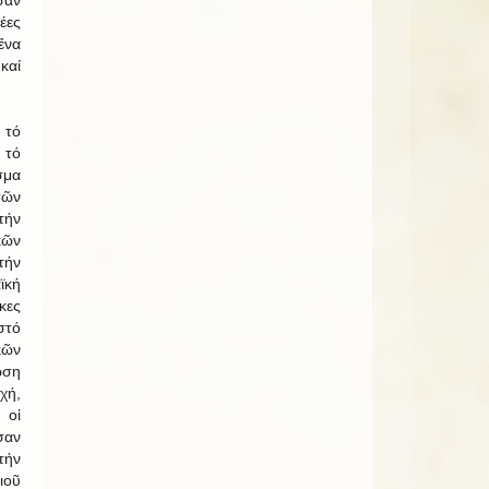
σαν
έες
ἕνα
καί
τό
 τό
σμα
τῶν
τήν
κῶν
τήν
ϊκή
κες
τό
ῶν
ωση
χή,
 οἱ
σαν
τήν
ιοῦ