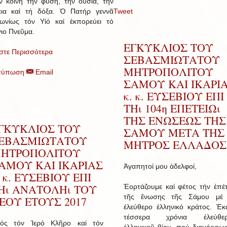
 κοινή τήν φύση, τήν οὐσία, τήν
εια καί τή δόξα. Ὁ Πατήρ γεννᾶ
Tweet
ωνίως τόν Υἱό καί ἐκπορεύει τό
ιο Πνεῦμα.
ΕΓΚΥΚΛΙΟΣ ΤΟΥ
στε Περισσότερα
ΣΕΒΑΣΜΙΩΤΑΤΟΥ
ΜΗΤΡΟΠΟΛΙΤΟΥ
τύπωση
Email
ΣΑΜΟΥ ΚΑΙ ΙΚΑΡΙ
κ. κ. ΕΥΣΕΒΙΟΥ ΕΠΙ
ΤΗι 104η ΕΠΕΤΕΙΩι
ΤΗΣ ΕΝΩΣΕΩΣ ΤΗΣ
ΓΚΥΚΛΙΟΣ ΤΟΥ
ΣΑΜΟΥ ΜΕΤΑ ΤΗΣ
ΕΒΑΣΜΙΩΤΑΤΟΥ
ΜΗΤΡΟΣ ΕΛΛΑΔΟΣ
ΗΤΡΟΠΟΛΙΤΟΥ
ΑΜΟΥ ΚΑΙ ΙΚΑΡΙΑΣ
Ἀγαπητοί μου ἀδελφοί,
. κ. ΕΥΣΕΒΙΟΥ ΕΠΙ
Ηι ΑΝΑΤΟΛΗι ΤΟΥ
Ἑορτάζουμε καί φέτος τήν ἐπέτ
τῆς ἕνωσης τῆς Σάμου μέ
ΕΟΥ ΕΤΟΥΣ 2017
ἐλεύθερο ἑλληνικό κράτος. Ἑκ
τέσσερα χρόνια ἐλεύθερ
ός τόν Ἱερό Κλῆρο καί τόν