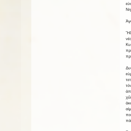
εὐ
Νη
Ἀγ
Ἤδ
νέ
Κυ
πρ
πρ
Δ
ε
τε
τό
ἀπ
χ
ἀκ
αἱ
πο
πά