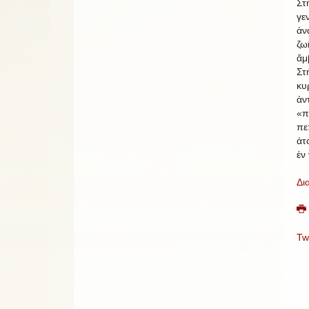
Στ
γ
ἀν
ζω
ἄμ
Στ
κ
ἀ
«
πε
ἀτ
ἐν
Δι
Tw