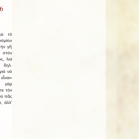
6
με τό
σμίου
τήν γῆ
 στόν
ς, ἵνα
 δηλ.
γιά νά
εἶναι»
ω γὰρ
τε τὸν
να πᾶς
, ἀλλ'