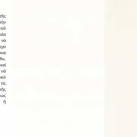
τῆς
τήν
οῦ
ρέα
νά
χει
οια
Ἄν,
καί
 νά
ικό
τίς
τῆς
τως
 ἤ