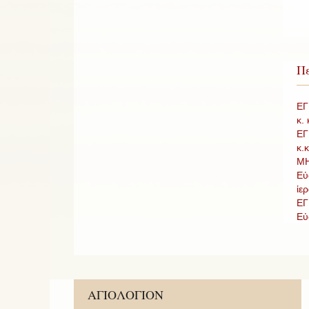
Πε
ΕΓ
κ.
ΕΓ
κ.
ΜΗ
Εὐ
ἱερ
ΕΓ
Εὐ
ΑΓΙΟΛΟΓΙΟΝ