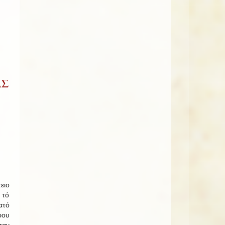
ΑΣ
ειο
 τό
ατό
ου