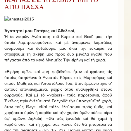
ΑΓΙΟ ΠΑΣΧΑ
Ἀγαπητοί μου Πατέρες καί Ἀδελφοί,
Ἡ ἐκ νεκρῶν Ἀνάσταση τοῦ Κυρίου καί Θεοῦ µας, τήν
ὁποία λαµπροφοροῦντες καί µέ ἀναµµένες λαµπάδες
ἀνυµνοῦµε καί δοξάζουµε, µᾶς δίνει τήν εὐκαιρία νά
στρέψουµε τή σκέψη µας πρός δύο µεγάλα ἀγαθά πού
πήγασαν ἀπό τό κενό Μνηµεῖο: Τήν εἰρήνη καί τή χαρά.
«Εἰρήνη ὑµῖν» καί «µή φοβεῖσθε» ἦταν οἱ φράσεις τίς
ὁποῖες ἀπηύθυνε ὁ Ἀναστάς Κύριος στίς Μυροφόρες καί
στούς Μαθητές καί Ἀποστόλους Του, ὅταν ἐµφανίστηκε σ'
αὐτούς ἐπανειληµµένα, µέχρις ὅτου ἀναλήφθηκε στούς
οὐρανούς. Καί µέ τό «χαίρετε» τούς παροτρύνει, ἀφοῦ
Ἐκεῖνος πρίν ἀνέλθει στό Γολγοθᾶ εἶχε ὑποσχεθεῖ τή χαρά,
ὅταν τούς ἔλεγε: «Καί πάλιν ἐλεύσοµαι πρός ὑµᾶς, καί
χαρήσεται ὑµῶν ἡ καρδία καί τήν χαράν ὑµῶν οὐδείς αἴρει
ἀφ' ὑµῶν». Δηλαδή: «Θά σᾶς ξαναδῶ καί θά χαρεῖ ἡ
καρδιά σας, καί τή χαρά σας κανείς δέν θά µπορέσει νά
σᾶς τήν ἀφαιρέσει» (Ἰω. 16, 22). Εἰρήνη λοιπόν καί χαρά