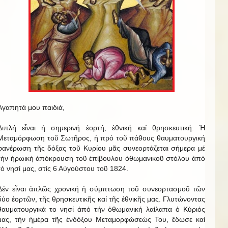
Ἀγαπητά μου παιδιά,
Διπλή εἶναι ἡ σημερινή ἑορτή, ἐθνική καί θρησκευτική. Ἡ
Μεταμόρφωση τοῦ Σωτῆρος, ἡ πρό τοῦ πάθους θαυματουργική
φανέρωση τῆς δόξας τοῦ Κυρίου μᾶς συνεορτάζεται σήμερα μέ
τήν ἡρωική ἀπόκρουση τοῦ ἐπίβουλου ὀθωμανικοῦ στόλου ἀπό
τό νησί μας, στίς 6 Αὐγούστου τοῦ 1824.
Δέν εἶναι ἁπλῶς χρονική ἡ σύμπτωση τοῦ συνεορτασμοῦ τῶν
δύο ἑορτῶν, τῆς θρησκευτικῆς καί τῆς ἐθνικῆς μας. Γλυτώνοντας
θαυματουργικά το νησί ἀπό τήν ὀθωμανική λαίλαπα ὁ Κύριός
μας, τήν ἡμέρα τῆς ἐνδόξου Μεταμορφώσεώς Του, ἔδωσε καί