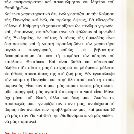
τήν «ἀειμακάριστον καί παναμώμητον καί Μητέρα τοῦ
Θεοῦ ἡμῶν».
Καί εἶναι χαρακτηριστικό ὅτι, ἐνῶ γιορτάζουμε τήν Κοίμηση
τῆς Παναγίας καί ἐνῶ, ἐκ πρώτης ὄψεως, θά ἐθεωρεῖτο
εὔλογο ἡ Κοίμηση νά χαρακτηρίζεται ὡς πένθιμο γεγονός,
καί , ἑπομένως, σέ πένθιμο τόνο νά ψάλλουν οἱ ὑμνωδοί
τῆς Ἐκκλησίας, ἐν τούτοις ὁ τόνος τῆς ὑμνωδίας εἶναι
ἑορταστικός καί ἡ γιορτή προσλαμβάνει τόν χαρακτήρα
μεγάλου πανηγυριοῦ, καθώς μέ βεβαιότητα
διακηρύσσουμε ὅτι «ἐν τῇ κοιμήσει τόν κόσμον οὐ
κατέλιπες Θεοτόκε». Καί εἶναι βαθιά καί οὐσιαστική
ἀλήθεια τῆς πίστης μας ὁ στίχος αὐτός μέ ἄμεσες μάλιστα
τίς ἠθικές προεκτάσεις της στή ζωή μας. Δέν ἐγκατέλειψε
τόν κόσμο ἡ Παναγία μας παρ’ ὅλο πού μετέστη στούς
οὐρανούς. Εἶναι κοντά μας, μᾶς παραστέκεται, μᾶς σκέπει,
μᾶς παρηγορεῖ, μᾶς ἀγαπᾶ ἀπεριόριστα γιατί εἶναι Μάνα
ὄχι μόνο τοῦ Θεοῦ, ἀλλά και δική μας. Ἀκούει τίς
προσευχές μας, γνωρίζει τόν πόνο μας, ἀναδέχεται τό
βάρος τῶν ἀνεπίλυτων προβλημάτων μας, καί μεσολαβεῖ
γιά μᾶς στόν Υἱό καί Θεό της. Αἰσθανόμαστε νά μᾶς νιώθει,
νά μᾶς συμπονεῖ.
Διαβάστε Περισσότερα