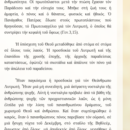
ἀνθρωπότητα. Οἱ πρωτόπλαστοι μετά τήν πτώση ἔχασαν τόν
Παράδεισο καί τήν εὐτυχία τους. Μπῆκε στή ζωή τους ἡ
ἁμαρτία, ὁ πόνος καί ὁ θάνατος, φυσικός καί ἠθικός. Ὁ
Πανάγαθος Πατέρας ἔδωσε στούς πρωτοπλάστους πού
θρηνοῦσαν, τό Πρωτευαγγέλιο γιά τόν Λυτρωτή, ὁ ὁποῖος θά
συντρίψει τήν κεφαλή τοῦ ὄφεως (Γεν.3,15).
Ἡ ὑπόσχεση τοῦ Θεοῦ μεταδόθηκε ἀπό στόμα σέ στόμα
σέ ὅλους τούς λαούς. Ἡ προσδοκία τοῦ Λυτρωτῆ καί τῆς
ἐπανόδου τῆς χρυσῆς ἐποχῆς, τῆς ἀρχικῆς παραδείσιας
καταστάσεως, ἐφώτιζε τά σκοτάδια καί ἁπάλυνε τόν πόνο γιά
τήν ἀπώλεια τοῦ παραδείσου.
Ἦταν παγκόσμια ἡ προσδοκία γιά τόν Θεάνθρωπο
Λυτρωτή. Ἦταν μιά μή συνειδητή, μιά ἀσίγαστη νοσταλγία τῆς
ἀνθρώπινης ψυχῆς. Αὐτή ἡ νοσταλγία πρόβαλε ἀπό τά βάθη τῆς
ἀνθρώπινης ψυχῆς τῶν προχριστιανικῶν λαῶν, ὡς ἡ μόνη
ἐλπίδα γιά τήν λύση τοῦ πανανθρωπίνου δράματος, τοῦ
χωρισμοῦ Θεοῦ καί ἀνθρώπου. Καί ὅταν συμπληρώθηκε ὁ
καιρός, ὅταν ὁ πανανθρώπινος πόνος παρεβίασε τόν οὐρανό, σέ
μιά ἥσυχη νύχτα τοῦ Δεκέμβρη, στό σταῦλο τῆς Βηθλεέμ,
ἄγνωστος ἀπό ὅλους, μή ἀποδεκτός ἀπό ὅλους, γεννήθηκε ὁ