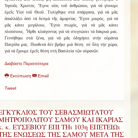
Ἰησοῦς Χριστός. Ἔγινε υἱός τοῦ ἀνθρώπου, γιά νά γίνουμε
ἐμεῖς Υἱοί τοῦ Θεοῦ. Τυλίχθηκε στά σπάργανα, γιά νά μᾶς
ἀπαλλάξει ἀπό τά δεσμά τῆς ἁμαρτίας. Ἔγινε μικρός, γιά νά
μᾶς κάνει μεγάλους. Ἔγινε πτωχός, γιά νά μᾶς κάνει
πλούσιους. Ἦρθε κλαίγοντας γιά νά στεγνώσει τά δάκρυά μας.
Γεννήθηκε στά ξένα, γιά νά μᾶς ὁδηγήσει στήν οὐράνια
Πατρίδα μας. Πουθενά δέν βρῆκε μιά θέση σέ ὅλη τήν χώρα,
γιά νά ἔχουμε ἐμεῖς θέση στή Βασιλεία τῶν οὐρανῶν.
Διαβάστε Περισσότερα
Εκτύπωση
Email
Tweet
ΕΓΚΥΚΛΙΟΣ ΤΟΥ ΣΕΒΑΣΜΙΩΤΑΤΟΥ
ΜΗΤΡΟΠΟΛΙΤΟΥ ΣΑΜΟΥ ΚΑΙ ΙΚΑΡΙΑΣ
κ. κ. ΕΥΣΕΒΙΟΥ ΕΠΙ ΤΗι 103η ΕΠΕΤΕΙΩι
ΤΗΣ ΕΝΩΣΕΩΣ ΤΗΣ ΣΑΜΟΥ ΜΕΤΑ ΤΗΣ