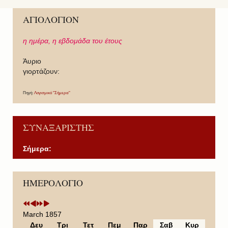
ΑΓΙΟΛΟΓΙΟΝ
η ημέρα,
η εβδομάδα του έτους
Άυριο
γιορτάζουν:
Πηγή:
Λογισμικό "Σήμερα"
ΣΥΝΑΞΑΡΙΣΤΗΣ
Σήμερα:
P
P
N
N
ΗΜΕΡΟΛΟΓΙΟ
r
r
e
e
e
e
x
x
v
v
t
t
i
i
Y
M
March 1857
o
o
e
o
Δευ
Τρι
Τετ
Πεμ
Παρ
Σαβ
Κυρ