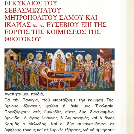
ΕΓΚΥΚΛΙΟΣ ΤΟΥ
ΣΕΒΑΣΜΙΩΤΑΤΟΥ
ΜΗΤΡΟΠΟΛΙΤΟΥ ΣΑΜΟΥ ΚΑΙ
ΙΚΑΡΙΑΣ κ. κ. ΕΥΣΕΒΙΟΥ ΕΠΙ ΤΗΣ
ΕΟΡΤΗΣ ΤΗΣ ΚΟΙΜΗΣΕΩΣ ΤΗΣ
ΘΕΟΤΟΚΟΥ
Ἀγαπητά μου παιδιά,
Γιά τήν Παναγία, πού γιορτάζουμε τήν κοίμησή Της,
ὕμνους ἐξαίσιους ψάλλει ἡ ἁγία μας Ἐκκλησία.
Προεξάρχουν στίς ὑμνωδίες αὐτές δύο διακεκριμένοι
ὑμνωδοί, ὁ ἅγιος Ἰωάννης ὁ Δαμασκηνός καί ὁ ἅγιος
Κοσμᾶς ὁ Μελωδός. Καί οἱ δύο συναγωνίζονται σέ
ὑψηλούς τόνους καί σέ λυρικές ἐξάρσεις, γιά νά ὑμνήσουν