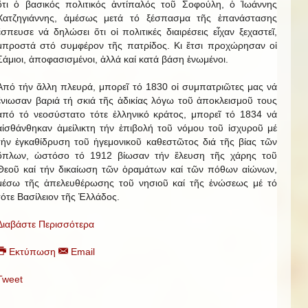
ὅτι ὁ βασικός πολιτικός ἀντίπαλός τοῦ Σοφούλη, ὁ Ἰωάννης
Χατζηγιάννης, ἀμέσως μετά τό ξέσπασμα τῆς ἐπανάστασης
ἔσπευσε νά δηλώσει ὅτι οἱ πολιτικές διαιρέσεις εἶχαν ξεχαστεῖ,
μπροστά στό συμφέρον τῆς πατρίδος. Κι ἔτσι προχώρησαν οἱ
Σάμιοι, ἀποφασισμένοι, ἀλλά καί κατά βάση ἑνωμένοι.
Ἀπό τήν ἄλλη πλευρά, μπορεῖ τό 1830 οἱ συμπατριῶτες μας νά
ἔνιωσαν βαριά τή σκιά τῆς ἀδικίας λόγω τοῦ ἀποκλεισμοῦ τους
ἀπό τό νεοσύστατο τότε ἑλληνικό κράτος, μπορεῖ τό 1834 νά
αἰσθάνθηκαν ἀμείλικτη τήν ἐπιβολή τοῦ νόμου τοῦ ἰσχυροῦ μέ
τήν ἐγκαθίδρυση τοῦ ἡγεμονικοῦ καθεστῶτος διά τῆς βίας τῶν
ὅπλων, ὡστόσο τό 1912 βίωσαν τήν ἔλευση τῆς χάρης τοῦ
Θεοῦ καί τήν δικαίωση τῶν ὁραμάτων καί τῶν πόθων αἰώνων,
μέσω τῆς ἀπελευθέρωσης τοῦ νησιοῦ καί τῆς ἑνώσεως μέ τό
τότε Βασίλειον τῆς Ἑλλάδος.
Διαβάστε Περισσότερα
Εκτύπωση
Email
Tweet