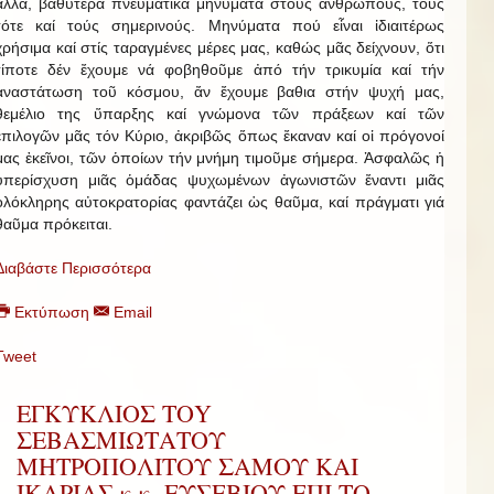
ἄλλα, βαθύτερα πνευματικά μηνύματα στούς ἀνθρώπους, τούς
τότε καί τούς σημερινούς. Μηνύματα πού εἶναι ἰδιαιτέρως
χρήσιμα καί στίς ταραγμένες μέρες μας, καθώς μᾶς δείχνουν, ὅτι
τίποτε δέν ἔχουμε νά φοβηθοῦμε ἀπό τήν τρικυμία καί τήν
ἀναστάτωση τοῦ κόσμου, ἄν ἔχουμε βαθια στήν ψυχή μας,
θεμέλιο της ὕπαρξης καί γνώμονα τῶν πράξεων καί τῶν
ἐπιλογῶν μᾶς τόν Κύριο, ἀκριβῶς ὅπως ἔκαναν καί οἱ πρόγονοί
μας ἐκεῖνοι, τῶν ὁποίων τήν μνήμη τιμοῦμε σήμερα. Ἀσφαλῶς ἡ
ὑπερίσχυση μιᾶς ὁμάδας ψυχωμένων ἀγωνιστῶν ἔναντι μιᾶς
ὁλόκληρης αὐτοκρατορίας φαντάζει ὡς θαῦμα, καί πράγματι γιά
θαῦμα πρόκειται.
Διαβάστε Περισσότερα
Εκτύπωση
Email
Tweet
ΕΓΚΥΚΛΙΟΣ ΤΟY
ΣΕΒΑΣΜΙΩΤAΤΟΥ
ΜΗΤΡΟΠΟΛIΤΟΥ ΣAΜΟΥ ΚΑI
IΚΑΡΙΑΣ κ.κ. ΕΥΣΕΒΙΟΥ EΠI ΤΟ