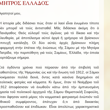
ΜΗΤΡΟΣ ΕΛΛΑΔΟΣ
Ἀγαπητοί μου,
Ἡ ἱστορία μᾶς διδάσκει πώς ὅταν οἱ λαοί εἶναι ἑνωμένοι τίποτε
δέν μπορεῖ νά τούς ἀντισταθεῖ. Μᾶς διδάσκει ἀκόμη ὅτι ὁ
Πανάγαθος Θεός εὐλογεῖ τούς ἀγῶνες γιά τό δίκαιο καί τήν
ἐλευθερία, μέ ἀποτέλεσμα αὐτοί ἀργά ἤ γρήγορα νά βρίσκουν
ἐπιτυχῆ κατάληξη. Οἱ δύο αὐτές ἀρχές βρίσκουν πλήρη
ἐφαρμογή στήν ἐπέτειο τῆς ἑνώσεως τῆς Σάμου μέ τήν Μητέρα
Πατρίδα, τήν περιπόθητη γιά τούς Σαμίους, Ἑλλάδα, τήν ὁποία
ἑορτάζουμε σήμερα.
Στά ὀγδόντα χρόνια πού πέρασαν ἀπό τήν ἐπιβολή τοῦ
καθεστῶτος τῆς Ἡγεμονίας ὡς καί τήν ἕνωση τοῦ 1912, οἱ Σάμιοι
δοκίμασαν πολλά δεινά, ὄντες κατά κανόνα διηρημένοι σέ
πολιτικές φατρίες καί κόμματα. Κι ὅμως, ὅταν τό Νοέμβριο τοῦ
1912 ἀποφάσισαν νά ἑνωθοῦν κάτω ἀπό τήν ἐμπνευσμένη
ἡγεσία τοῦ πολιτικοῦ ἀρχηγοῦ τῆς Σάμου Θεμιστοκλῆ Σοφούλη,
ὅταν ἄφησαν κατά μέρος τόν κομματικό φατριασμό ἐνώπιόν τοῦ
ἐθνικοῦ συμφέροντος, ἐπέτυχαν ὅ,τι ἀπό δεκαετίες
προσπαθοῦσαν καί ἐπιδίωκαν. Εἶναι ἀπολύτως χαρακτηριστικό