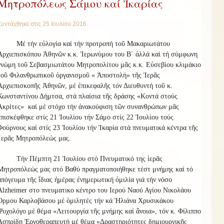
Μητροπόλεως Σάμου καί Ἰκαρίας
Συντάχθηκε στις
25 Ιουλίου 2016
.
Μέ τήν εὐλογία καί τήν προτροπή τοῦ Μακαριωτάτου
Ἀρχιεπισκόπου Ἀθηνῶν κ.κ. Ἱερωνύμου του Β΄ ἀλλά καί τή σύμφωνη
γνώμη τοῦ Σεβασμιωτάτου Μητροπολίτου μᾶς κ.κ. Εὐσεβίου κλιμάκιο
τοῦ Φιλανθρωπικοῦ ὀργανισμοῦ « Ἀποστολή» τῆς Ἱερᾶς
Ἀρχιεπισκοπῆς Ἀθηνῶν, μέ ἐπικεφαλῆς τόν Διευθυντή τοῦ κ.
Κωνσταντίνου Δήμτσα, στά πλαίσια τῆς δράσης «Κοντά στούς
Ἀκρίτες» καί μέ στόχο τήν ἀνακούφιση τῶν συνανθρώπων μᾶς
ἐπισκέφθηκε στίς 21 Ἰουλίου τήν Σάμο στίς 22 Ἰουλίου τούς
Φούρνους καί στίς 23 Ἰουλίου τήν Ἰκαρία στά πνευματικά κέντρα τῆς
Ἱερᾶς Μητροπόλεώς μας.
Τήν Πέμπτη 21 Ἰουλίου στό Πνευματικό της ἱερᾶς
Μητροπόλεώς μας στό Βαθύ πραγματοποιήθηκε τέστ μνήμης καί τό
ἀπόγευμα τῆς ἴδιας ἡμέρας ἐνημερωτική ὁμιλία γιά τήν νόσο
Alzheimer στο πνευματικο κέντρο του Ιερού Ναού Αγίου Νικολάου
Όρμου Καρλοβάσου μέ ὁμιλητές τήν κά Ἠλιάνα Χρυσικάκου
Ψυχολόγο μέ θέμα «Λειτουργία τῆς μνήμης καί ἄνοια», τόν κ. Φίλιππο
Ἀσπρίδη Ἐργοθεραπευτή μέ θέμα «Δραστηριότητες δημιουργικῆς