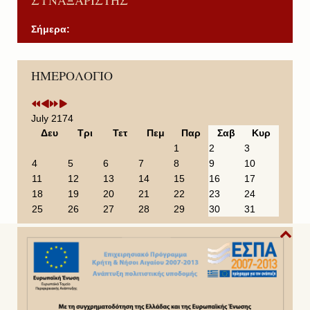
ΣΥΝΑΞΑΡΙΣΤΗΣ
Σήμερα:
P
P
N
N
ΗΜΕΡΟΛΟΓΙΟ
r
r
e
e
e
e
x
x
v
v
t
t
i
i
Y
M
July 2174
o
o
e
o
Δευ
Τρι
Τετ
Πεμ
Παρ
Σαβ
Κυρ
u
u
a
n
1
2
3
s
s
r
t
4
5
6
7
8
9
10
Y
M
h
11
12
13
14
15
16
17
e
o
18
19
20
21
22
23
24
a
n
25
26
27
28
29
30
31
r
t
h