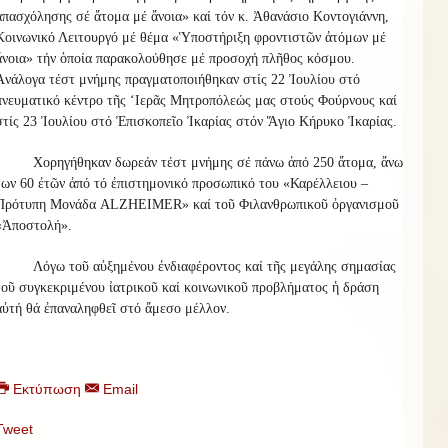
ἀπασχόλησης σέ ἄτομα μέ ἄνοια» καί τόν κ. Ἀθανάσιο Κοντογιάννη,
Κοινωνικό Λειτουργό μέ θέμα «Ὑποστήριξη φροντιστῶν ἀτόμων μέ
ἄνοια» τήν ὁποία παρακολούθησε μέ προσοχή πλῆθος κόσμου.
Ἀνάλογα τέστ μνήμης πραγματοποιήθηκαν στίς 22 Ἰουλίου στό
πνευματικό κέντρο τῆς ‘Ιερᾶς Μητροπόλεώς μας στούς Φούρνους καί
στίς 23 Ἰουλίου στό Ἐπισκοπεῖο Ἰκαρίας στόν Ἅγιο Κήρυκο Ἰκαρίας.
Χορηγήθηκαν δωρεάν τέστ μνήμης σέ πάνω ἀπό 250 ἄτομα, ἄνω
των 60 ἐτῶν ἀπό τό ἐπιστημονικό προσωπικό του «Καρέλλειου –
Πρότυπη Μονάδα ALZHEIMER» καί τοῦ Φιλανθρωπικοῦ ὀργανισμοῦ
«Ἀποστολή».
Λόγω τοῦ αὐξημένου ἐνδιαφέροντος καί τῆς μεγάλης σημασίας
τοῦ συγκεκριμένου ἰατρικοῦ καί κοινωνικοῦ προβλήματος ἡ δράση
αὐτή θά ἐπαναληφθεῖ στό ἄμεσο μέλλον.
Εκτύπωση
Email
Tweet