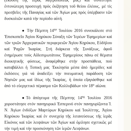
(ἔκδοση τῆς Ἱερᾶς Μητροπόλεώς μας) καί συνέστησε
ἐντονώτερη προσευχή πρός ἐκζήτηση τοῦ θείου ἐλέους, μέ τίς
πρεσβεῖες τῆς Παναγίας καί τῶν Ἁγίων μας πρός ὑπέρβασιν τῶν
δυσκολιῶν κατά τήν περίοδο αὐτή.
ην
● Τήν Πέμπτη 14
Ἰουλίου 2016 συνεκάλεσε στό
Ἐπισκοπεῖο Ἁγίου Κηρύκου Σύναξη τῶν Ἱερέων Ἐφημερίων καί
τῶν τριῶν Ἀρχιερατικῶν περιφερειῶν Ἁγίου Κηρύκου, Εὐδήλου
καί Ῥαχῶν Ἰκαρίας. Στή διάρκεια τῆς Συνάξεως, ἀφοῦ
ἐνημέρωσε τούς Αἰδεσιμωτάτους Ἐφημερίους πάνω σέ θέματα
διοικητικῆς φύσεως, ἀναφέρθηκε στήν προσπάθεια, πού
καταβάλλει ἡ Τοπική μας Ἐκκλησία μέσα ἀπό ἡμερίδες καί
ἐκδόσεις γιά νά ἀναδείξει τήν πνευματική παράδοση τῶν
Νησιῶν μας καί ἰδίως τῆς Ἰκαρίας, ἡ ὁποία εξαγιάσθηκε καί
ο
ἀπό τό εὐεργετικό πέρασμα τῶν Κολλυβάδων τόν 18
αἰώνα.
ης
●Τό ἀπόγευμα τῆς Πέμπτης 14
Ἰουλίου 2016
χοροστάτησε στόν πανηγυρικό Ἑσπερινό στόν πανηγυρίζοντα Ἱ.
Ν. Ἁγίων ἐνδόξων Μαρτύρων Κηρύκου καί Ἰουλίττης, Ἁγίου
Κηρύκου Ἰκαρίας καί ἐν συνεχείᾳ τῆς λιτανεύσεως τῆς ἱερᾶς
Εἰκόνος καί τῶν λειψάνων τῶν Ἁγίων καί ὁμίλησε σχετικῶς μέ
τήν τιμή καί τήν προσκύνηση τῶν ἱερῶν Λειψάνων.