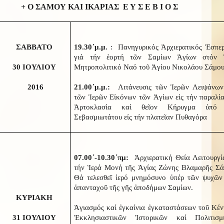
+ Ο ΣΑΜΟΥ ΚΑΙ ΙΚΑΡΙΑΣ Ε Υ Σ Ε Β Ι Ο Σ
ΣΑΒΒΑΤΟ
19.30΄μ.μ.
: Πανηγυρικός Ἀρχιερατικός Ἑσπερ
γιά τήν ἑορτή τῶν Σαμίων Ἁγίων στόν 
30 ΙΟΥΛΙΟΥ
Μητροπολιτικό Ναό τοῦ Ἁγίου Νικολάου Σάμο
2016
21.00΄μ.μ.:
Λιτάνευσις τῶν Ἱερῶν Λειψάνων
τῶν Ἱερῶν Εἰκόνων τῶν Ἁγίων εἰς τήν παραλία
Ἀρτοκλασία καί θεῖον Κήρυγμα ὑπό 
Σεβασμιωτάτου εἰς τήν πλατεῖαν Πυθαγόρα
07.00΄-10.30΄πμ:
Ἀρχιερατική Θεία Λειτουργία
τήν Ἱερά Μονή τῆς Ἁγίας Ζώνης Βλαμαρῆς Σά
Θά τελεσθεῖ ἱερό μνημόσυνο ὑπέρ τῶν ψυχῶν
ἁπανταχοῦ τῆς γῆς ἀποδήμων Σαμίων.
ΚΥΡΙΑΚΗ
Ἁγιασμός καί ἐγκαίνια ἐγκαταστάσεων τοῦ Κέν
31 ΙΟΥΛΙΟΥ
Ἐκκλησιαστικῶν Ἱστορικῶν καί Πολιτισμ