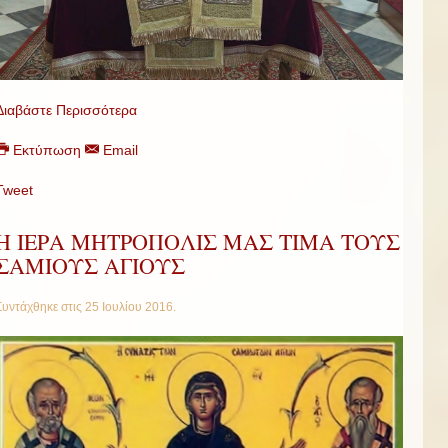
Διαβάστε Περισσότερα
Εκτύπωση
Email
Tweet
Η ΙΕΡΑ ΜΗΤΡΟΠΟΛΙΣ ΜΑΣ ΤΙΜΑ ΤΟΥΣ
ΣΑΜΙΟΥΣ ΑΓΙΟΥΣ
Συντάχθηκε στις
25 Ιουλίου 2016
.