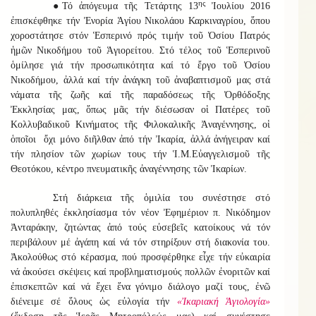
ης
●Τό ἀπόγευμα τῆς Τετάρτης 13
Ἰουλίου 2016
ἐπισκέφθηκε τήν Ἐνορία Ἁγίου Νικολάου Καρκιναγρίου, ὅπου
χοροστάτησε στόν Ἑσπερινό πρός τιμήν τοῦ Ὁσίου Πατρός
ἡμῶν Νικοδήμου τοῦ Ἁγιορείτου. Στό τέλος τοῦ Ἑσπερινοῦ
ὁμίλησε γιά τήν προσωπικότητα καί τό ἔργο τοῦ Ὁσίου
Νικοδήμου, ἀλλά καί τήν ἀνάγκη τοῦ ἀναβαπτισμοῦ μας στά
νάματα τῆς ζωῆς καί τῆς παραδόσεως τῆς Ὀρθόδοξης
Ἐκκλησίας μας, ὅπως μᾶς τήν διέσωσαν οἱ Πατέρες τοῦ
Κολλυβαδικοῦ Κινήματος τῆς Φιλοκαλικῆς Ἀναγέννησης, οἱ
ὁποῖοι ὄχι μόνο διῆλθαν ἀπό τήν Ἰκαρία, ἀλλά ἀνήγειραν καί
τήν πλησίον τῶν χωρίων τους τήν Ἱ.Μ.Εὐαγγελισμοῦ τῆς
Θεοτόκου, κέντρο πνευματικῆς ἀναγέννησης τῶν Ἰκαρίων.
Στή διάρκεια τῆς ὁμιλία του συνέστησε στό
πολυπληθές ἐκκλησίασμα τόν νέον Ἐφημέριον π. Νικόδημον
Ἀνταράκην, ζητώντας ἀπό τούς εὐσεβεῖς κατοίκους νά τόν
περιβάλουν μέ ἀγάπη καί νά τόν στηρίξουν στή διακονία του.
Ἀκολούθως στό κέρασμα, πού προσφέρθηκε εἶχε τήν εὐκαιρία
νά ἀκούσει σκέψεις καί προβληματισμούς πολλῶν ἐνοριτῶν καί
ἐπισκεπτῶν καί νά ἔχει ἕνα γόνιμο διάλογο μαζί τους, ἐνῶ
διένειμε σέ ὅλους ὡς εὐλογία τήν
«Ἰκαριακή Ἁγιολογία»