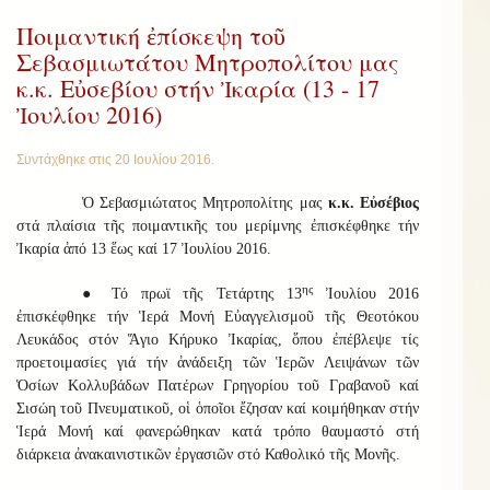
Ποιμαντική ἐπίσκεψη τοῦ
Σεβασμιωτάτου Μητροπολίτου μας
κ.κ. Εὐσεβίου στήν Ἰκαρία (13 - 17
Ἰουλίου 2016)
Συντάχθηκε στις
20 Ιουλίου 2016
.
Ὁ Σεβασμιώτατος Μητροπολίτης μας
κ.κ. Εὐσέβιος
στά πλαίσια τῆς ποιμαντικῆς του μερίμνης ἐπισκέφθηκε τήν
Ἰκαρία ἀπό 13 ἕως καί 17 Ἰουλίου 2016.
ης
● Τό πρωϊ τῆς Τετάρτης 13
Ἰουλίου 2016
ἐπισκέφθηκε τήν Ἱερά Μονή Εὐαγγελισμοῦ τῆς Θεοτόκου
Λευκάδος στόν Ἅγιο Κήρυκο Ἰκαρίας, ὅπου ἐπέβλεψε τίς
προετοιμασίες γιά τήν ἀνάδειξη τῶν Ἱερῶν Λειψάνων τῶν
Ὁσίων Κολλυβάδων Πατέρων Γρηγορίου τοῦ Γραβανοῦ καί
Σισώη τοῦ Πνευματικοῦ, οἱ ὁποῖοι ἔζησαν καί κοιμήθηκαν στήν
Ἱερά Μονή καί φανερώθηκαν κατά τρόπο θαυμαστό στή
διάρκεια ἀνακαινιστικῶν ἐργασιῶν στό Καθολικό τῆς Μονῆς.