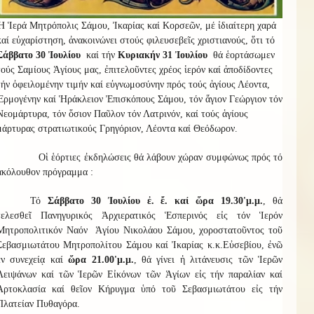
Ἡ Ἱερά Μητρόπολις Σάμου, Ἰκαρίας καί Κορσεῶν, μέ ἰδιαίτερη χαρά
καί εὐχαρίστηση, ἀνακοινώνει στούς φιλευσεβεῖς χριστιανούς, ὅτι τό
Σάββατο 30 Ἰουλίου
καί τήν
Κυριακήν 31 Ἰουλίου
θά ἑορτάσωμεν
τούς Σαμίους Ἁγίους μας, ἐπιτελοῦντες χρέος ἱερόν καί ἀποδίδοντες
τήν ὀφειλομένην τιμήν καί εὐγνωμοσύνην πρός τούς ἁγίους Λέοντα,
Ἑρμογένην καί Ἡράκλειον Ἐπισκόπους Σάμου, τόν ἅγιον Γεώργιον τόν
Νεομάρτυρα, τόν ὅσιον Παῦλον τόν Λατρινόν, καί τούς ἁγίους
μάρτυρας στρατιωτικούς Γρηγόριον, Λέοντα καί Θεόδωρον.
Οἱ ἑόρτιες ἐκδηλώσεις θά λάβουν χώραν συμφώνως πρός τό
ἀκόλουθον πρόγραμμα :
Τό
Σάββατο 30 Ἰουλίου
ἐ. ἔ. καί ὥρα 19.30'μ.μ.
, θά
τελεσθεῖ Πανηγυρικός Ἀρχιερατικός Ἑσπερινός εἰς τόν Ἱερόν
Μητροπολιτικόν Ναόν Ἁγίου Νικολάου Σάμου, χοροστατοῦντος τοῦ
Σεβασμιωτάτου Μητροπολίτου Σάμου καί Ἰκαρίας κ.κ.Εὐσεβίου, ἐνῶ
ἐν συνεχείᾳ καί
ὥρα 21.00'μ.μ.
, θά γίνει ἡ λιτάνευσις τῶν Ἱερῶν
Λειψάνων καί τῶν Ἱερῶν Εἰκόνων τῶν Ἁγίων εἰς τήν παραλίαν καί
Ἀρτοκλασία καί θεῖον Κήρυγμα ὑπό τοῦ Σεβασμιωτάτου εἰς τήν
Πλατείαν Πυθαγόρα.