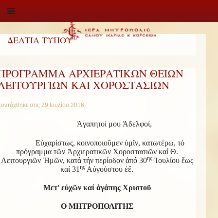
ΔΕΛΤΙΑ ΤΥΠΟΥ
ΠΡΟΓΡΑΜΜΑ ΑΡΧΙΕΡΑΤΙΚΩΝ ΘΕΙΩΝ
ΛΕΙΤΟΥΡΓΙΩΝ ΚΑΙ ΧΟΡΟΣΤΑΣΙΩΝ
Συντάχθηκε στις
29 Ιουλίου 2016
.
Ἀγαπητοί μου Ἀδελφοί,
Εὐχαρίστως, κοινοποιοῦμεν ὑμῖν, κατωτέρω, τό
πρόγραμμα τῶν Ἀρχιερατικῶν Χοροστασιῶν καί Θ.
ης
Λειτουργιῶν Ἡμῶν, κατά τήν περίοδον ἀπό 30
Ἰουλίου ἕως
ης
καί 31
Αὐγούστου ἐἔ.
Μετ' εὐχῶν καί ἀγάπης Χριστοῦ
Ο ΜΗΤΡΟΠΟΛΙΤΗΣ