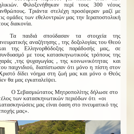
ηλικιών. Φιλοξενήθηκαν περί τους 300 νέους
ανθρώπους. Τριάντα στελέχη προσέφεραν μαζί με
τις ομάδες των εθελοντριών μας την Ιεραποστολική
τους διακονία.
Τα παιδιά σπούδασαν τα στοιχεία της
πνευματικής αναζήτησης , της δοξολογίας του Θεού
και της Ελληνορθόδοξης παράδοσής μας, σε
συνδυασμό με τους κατασκηνωτικούς τρόπους της
χαράς ,της ψυχαγωγίας , της κοινωνικότητας και
του παιχνιδιού, διαπίστωσαν ότι μόνο η πίστη στον
Χριστό δίδει νόημα στη ζωή μας και μόνο ο Θεός
δεν θα μας εγκαταλείψει.
Ο Σεβασμιώτατος Μητροπολίτης δήλωσε στο
τέλος των κατασκηνωτικών περιόδων ότι «οι
κατασκηνώσεις μας είναι όαση στο πνευματικό
της
εποχής μας».