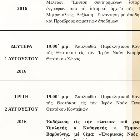
Μελετῶν. Ἔκθεση συντηρημένων ἱστορ
2016
ἐγγράφων ἀπό τό ἱστορικό ἀρχεῖο τῆς Ἱ
Μητροπόλεως. Δεξίωση –Συνάντηση μέ ἀποδή
καί Προέδρους σωματείων ἀποδήμων
ΔΕΥΤΕΡΑ
19.00΄ μ.μ
: Ἀκολουθία Παρακλητικοῦ Καν
τῆς Θεοτόκου εἰς τόν Ἱερόν Ναόν Κοιμή
1 ΑΥΓΟΥΣΤΟΥ
Θεοτόκου Χώρας
2016
ΤΡΙΤΗ
19.00΄ μ.μ
: Ἀκολουθία Παρακλητικοῦ Καν
τῆς Θεοτόκου εἰς τόν Ἱερόν Ναόν Γενε
2 ΑΥΓΟΥΣΤΟΥ
Θεοτόκου Κοντεΐκων
2016
Ἐκδήλωση εἰς τήν πλατείαν τοῦ χωρ
Ὁμιλητής ὁ Καθηγητής κ. Ἐμμανο
Βαρβούνης, μέ θέμα: «Ἐνοριακός Ναός