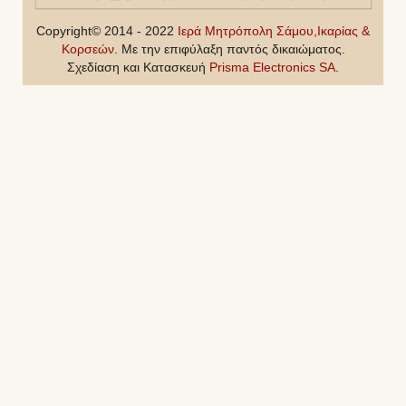
Copyright© 2014 - 2022
Ιερά Μητρόπολη Σάμου,Ικαρίας &
Κορσεών
. Με την επιφύλαξη παντός δικαιώματος.
Σχεδίαση και Κατασκευή
Prisma Electronics SA
.