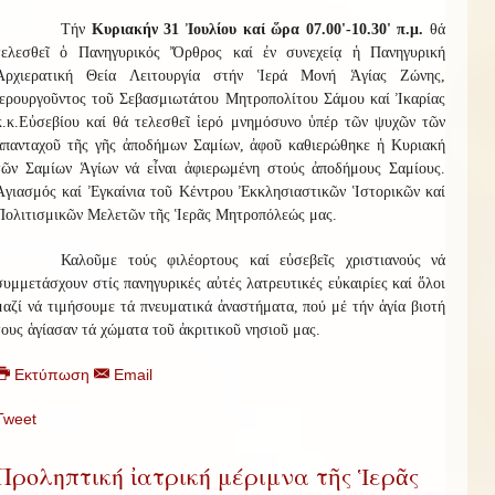
Τήν
Κυριακήν 31 Ἰουλίου καί ὥρα 07.00'-10.30' π.μ.
θά
τελεσθεῖ ὁ Πανηγυρικός Ὄρθρος καί ἐν συνεχείᾳ ἡ Πανηγυρική
Ἀρχιερατική Θεία Λειτουργία στήν Ἱερά Μονή Ἁγίας Ζώνης,
ἱερουργοῦντος τοῦ Σεβασμιωτάτου Μητροπολίτου Σάμου καί Ἰκαρίας
κ.κ.Εὐσεβίου καί θά τελεσθεῖ ἱερό μνημόσυνο ὑπέρ τῶν ψυχῶν τῶν
ἀπανταχοῦ τῆς γῆς ἀποδήμων Σαμίων, ἀφοῦ καθιερώθηκε ἡ Κυριακή
τῶν Σαμίων Ἁγίων νά εἶναι ἀφιερωμένη στούς ἀποδήμους Σαμίους.
Ἁγιασμός καί Ἐγκαίνια τοῦ Κέντρου Ἐκκλησιαστικῶν Ἱστορικῶν καί
Πολιτισμικῶν Μελετῶν τῆς Ἱερᾶς Μητροπόλεώς μας.
Καλοῦμε τούς φιλέορτους καί εὐσεβεῖς χριστιανούς νά
συμμετάσχουν στίς πανηγυρικές αὐτές λατρευτικές εὐκαιρίες καί ὅλοι
μαζί νά τιμήσουμε τά πνευματικά ἀναστήματα, πού μέ τήν ἁγία βιοτή
τους ἁγίασαν τά χώματα τοῦ ἀκριτικοῦ νησιοῦ μας.
Εκτύπωση
Email
Tweet
Προληπτική ἰατρική μέριμνα τῆς Ἱερᾶς