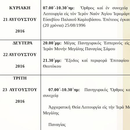
ΚΥΡΙΑΚΗ
07.00΄-10.30΄πμ:
Ὄρθρος καί ἐν συνεχείᾳ 
Λειτουργία εἰς τόν Ἱερόν Ναόν Ἁγίου Ἱερομάρτ
21 ΑΥΓΟΥΣΤΟΥ
Εὐσεβίου Παλαιοῦ Καρλοβάσου. Ἐπέτειος ἐγκαι
(20 χρόνια) 25/08/1996
2016
ΔΕΥΤΕΡΑ
20.00΄μμ:
Μέγας Πανηγυρικός Ἑσπερινός εἰς
Ἱεράν Μονήν Μεγάλης Παναγίας Σάμου
22 ΑΥΓΟΥΣΤΟΥ
21.30΄μμ:
Ἔξοδος καί περιφορά Ἐπιταφίου
2016
Θεοτόκου
ΤΡΙΤΗ
23 ΑΥΓΟΥΣΤΟΥ
07.00΄-10.30΄πμ:
Πανηγυρικός Ὄρθρος κα
συνεχείᾳ
2016
Ἀρχιερατική Θεία Λειτουργία εἰς τήν Ἱερά 
Μεγάλης
Παναγίας