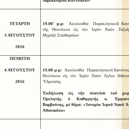
παρεκκλήσια Κοντεΐκων»
ΤΕΤΑΡΤΗ
19.00΄ μ.μ
: Ἀκολουθία Παρακλητικοῦ Καν
τῆς Θεοτόκου εἰς τόν Ἱερόν Ναόν Ταξιά
3 ΑΥΓΟΥΣΤΟΥ
Μιχαήλ Σπαθαραίων
2016
ΠΕΜΠΤΗ
4 ΑΥΓΟΥΣΤΟΥ
19.00 μ.μ
: Ἀκολουθία Παρακλητικοῦ Κανόνος
Θεοτόκου εἰς τόν Ἱερόν Ναόν Ἁγίου Ἀθανα
2016
Ὑδρούσης
Ἐκδήλωση εἰς τήν πλατείαν τοῦ χωρ
Ὁμιλητής ὁ Καθηγητής κ. Ἐμμανο
Βαρβούνης, μέ θέμα: «Ἱστορία Ἱεροῦ Ναοῦ Ἁ
Ἀθανασίου»