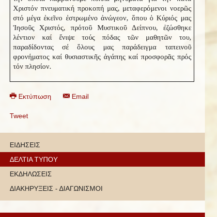
Χριστόν πνευματική προκοπή μας, μεταφερόμενοι νοερῶς
στό μέγα ἐκεῖνο ἐστρωμένο ἀνώγεον, ὅπου ὁ Κύριός μας
Ἰησοῦς Χριστός, πρό
τοῦ Μυστικοῦ Δείπνου, ἐζώσθηκε
λέντιον καί ἔνιψε τούς πόδας τῶν μαθητῶν του,
παραδίδοντας σέ ὅλους μας παράδειγμα ταπεινοῦ
φρονήματος καί θυσιαστικῆς ἀγάπης καί προσφορᾶς πρός
τόν πλησίον.
Εκτύπωση
Email
Tweet
ΕΙΔΗΣΕΙΣ
ΔΕΛΤΙΑ ΤΥΠΟΥ
ΕΚΔΗΛΩΣΕΙΣ
ΔΙΑΚΗΡΥΞΕΙΣ - ΔΙΑΓΩΝΙΣΜΟΙ