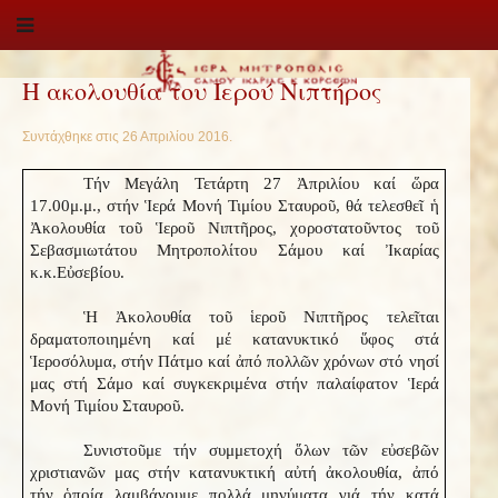
Η ακολουθία του Ιερού Νιπτήρος
Συντάχθηκε στις
26 Απριλίου 2016
.
Τήν Μεγάλη Τετάρτη 27 Ἀπριλίου καί ὥρα
17.00μ.μ., στήν Ἱερά Μονή Τιμίου Σταυροῦ, θά τελεσθεῖ ἡ
Ἀκολουθία τοῦ Ἱεροῦ Νιπτῆρος, χοροστατοῦντος τοῦ
Σεβασμιωτάτου Μητροπολίτου Σάμου καί Ἰκαρίας
κ.κ.Εὐσεβίου.
Ἡ Ἀκολουθία τοῦ ἱεροῦ Νιπτῆρος τελεῖται
δραματοποιημένη καί μέ κατανυκτικό ὕφος στά
Ἱεροσόλυμα, στήν Πάτμο καί ἀπό πολλῶν χρόνων στό νησί
μας στή Σάμο καί συγκεκριμένα στήν παλαίφατον Ἱερά
Μονή Τιμίου Σταυροῦ.
Συνιστοῦμε τήν συμμετοχή ὅλων τῶν εὐσεβῶν
χριστιανῶν μας στήν κατανυκτική αὐτή ἀκολουθία, ἀπό
τήν ὁποία λαμβάνουμε πολλά μηνύματα γιά τήν κατά