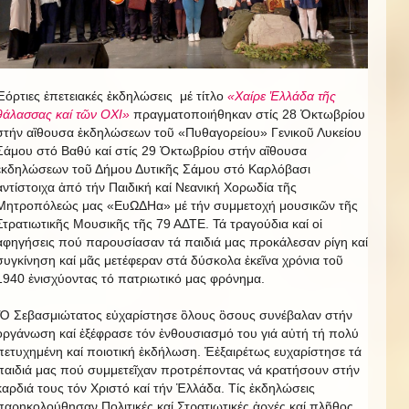
Ἑόρτιες ἐπετειακές ἐκδηλώσεις μέ τίτλο
«Χαίρε Ἑλλάδα τῆς
θάλασσας καί τῶν ΟΧΙ»
πραγματοποιήθηκαν στίς 28 Ὀκτωβρίου
στήν αἲθουσα ἐκδηλώσεων τοῦ «Πυθαγορείου» Γενικοῦ Λυκείου
Σάμου στό Βαθύ καί στίς 29 Ὀκτωβρίου στήν αἲθουσα
ἐκδηλώσεων τοῦ Δήμου Δυτικῆς Σάμου στό Καρλόβασι
ἀντίστοιχα ἀπό τήν Παιδική καί Νεανική Χορωδία τῆς
Μητροπόλεώς μας «ΕυΩΔΗα» μέ τήν συμμετοχή μουσικῶν τῆς
Στρατιωτικῆς Μουσικῆς τῆς 79 ΑΔΤΕ. Τά τραγούδια καί οἱ
ἀφηγήσεις πού παρουσίασαν τά παιδιά μας προκάλεσαν ρίγη καί
συγκίνηση καί μᾶς μετέφεραν στά δύσκολα ἐκεῖνα χρόνια τοῦ
1940 ἐνισχύοντας τό πατριωτικό μας φρόνημα.
Ὁ Σεβασμιώτατος εὐχαρίστησε ὃλους ὃσους συνέβαλαν στήν
ὁργάνωση καί ἐξέφρασε τόν ἐνθουσιασμό του γιά αὐτή τή πολύ
πετυχημένη καί ποιοτική ἐκδήλωση. Ἐἐξαιρέτως ευχαρίστησε τά
παιδιά μας πού συμμετεῖχαν προτρέποντας νά κρατήσουν στήν
καρδιά τους τόν Χριστό καί τήν Ἑλλάδα. Τίς ἐκδηλώσεις
παρηκολούθησαν Πολιτικές καί Στρατιωτικές ἀρχές καί πλῆθος