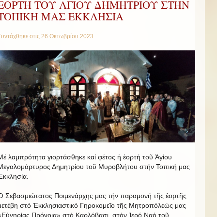
ΕΟΡΤΗ ΤΟΥ ΑΓΙΟΥ ΔΗΜΗΤΡΙΟΥ ΣΤΗΝ
ΤΟΠΙΚΗ ΜΑΣ ΕΚΚΛΗΣΙΑ
Συντάχθηκε στις
26 Οκτωβρίου 2023
.
Μέ λαμπρότητα γιορτάσθηκε καί φέτος ἡ ἑορτή τοῦ Ἁγίου
Μεγαλομάρτυρος Δημητρίου τοῦ Μυροβλήτου στήν Τοπική μας
Ἐκκλησία.
Ὁ Σεβασμιώτατος Ποιμενάρχης μας τήν παραμονή τῆς ἑορτῆς
μετέβη στό Ἐκκλησιαστικό Γηροκομεῖο τῆς Μητροπόλεώς μας
«Εὐγηρίας Πρόνοια» στό Καρλόβασι, στόν Ἱερό Ναό τοῦ