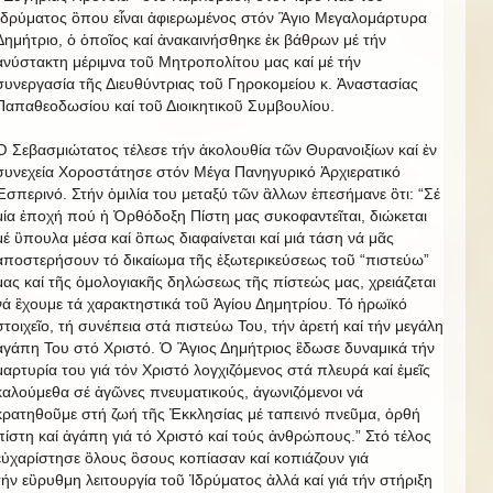
Ἱδρύματος ὃπου εἶναι ἀφιερωμένος στόν Ἃγιο Μεγαλομάρτυρα
Δημήτριο, ὁ ὁποῖος καί ἀνακαινήσθηκε ἐκ βάθρων μέ τήν
ἀνύστακτη μέριμνα τοῦ Μητροπολίτου μας καί μέ τήν
συνεργασία τῆς Διευθύντριας τοῦ Γηροκομείου κ. Ἀναστασίας
Παπαθεοδωσίου καί τοῦ Διοικητικοῦ Συμβουλίου.
Ὁ Σεβασμιώτατος τέλεσε τήν ἀκολουθία τῶν Θυρανοιξίων καί ἐν
συνεχεία Χοροστάτησε στόν Μέγα Πανηγυρικό Ἀρχιερατικό
Ἐσπερινό. Στήν ὁμιλία του μεταξύ τῶν ἂλλων ἐπεσήμανε ὃτι: “Σέ
μία ἐποχή πού ἡ Ὀρθόδοξη Πίστη μας συκοφαντεῖται, διώκεται
μέ ὓπουλα μέσα καί ὃπως διαφαίνεται καί μιά τάση νά μᾶς
ἀποστερήσουν τό δικαίωμα τῆς ἐξωτερικεύσεως τοῦ “πιστεύω”
μας καί τῆς ὁμολογιακῆς δηλώσεως τῆς πίστεώς μας, χρειάζεται
νά ἒχουμε τά χαρακτηστικά τοῦ Ἁγίου Δημητρίου. Τό ἡρωϊκό
στοιχεῖο, τή συνέπεια στά πιστεύω Του, τήν ἀρετή καί τήν μεγάλη
ἀγάπη Του στό Χριστό. Ὁ Ἃγιος Δημήτριος ἒδωσε δυναμικά τήν
μαρτυρία του γιά τόν Χριστό λογχιζόμενος στά πλευρά καί ἐμεῖς
καλούμεθα σέ ἀγῶνες πνευματικούς, ἀγωνιζόμενοι νά
κρατηθοῦμε στή ζωή τῆς Ἐκκλησίας μέ ταπεινό πνεῦμα, ὀρθή
πίστη καί ἀγάπη γιά τό Χριστό καί τούς ἀνθρώπους.” Στό τέλος
εὐχαρίστησε ὃλους ὃσους κοπίασαν καί κοπιάζουν γιά
τήν εὒρυθμη λειτουργία τοῦ Ἱδρύματος ἀλλά καί γιά τήν στήριξη