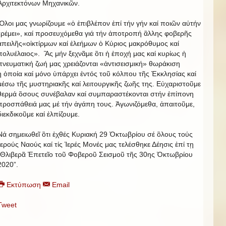
Ἀρχιτεκτόνων Μηχανικῶν.
Ὃλοι μας γνωρίζουμε «ὁ ἐπιβλέπον ἐπί τήν γήν καί ποιῶν αὐτήν
τρέμει», καί προσευχόμεθα γιά τήν ἀποτροπή ἂλλης φοβερῆς
ἀπειλῆς«οἱκτίρμων καί ἐλεήμων ὁ Κύριος μακρόθυμος καί
πολυέλαιος». Ἃς μήν ξεχνᾶμε ὃτι ἡ ἐποχή μας καί κυρίως ἡ
πνευματική ζωή μας χρειάζονται «ἀντισεισμική» θωράκιση
ἡ ὁποία καί μόνο ὑπάρχει ἐντός τοῦ κόλπου τῆς Ἐκκλησίας καί
μέσω τῆς μυστηριακῆς καί λειτουργικῆς ζωῆς της. Εὐχαριστοῦμε
θερμά ὃσους συνέβαλαν καί συμπαραστέκονται στήν ἐπίπονη
προσπάθειά μας μέ τήν ἀγάπη τους. Ἀγωνιζόμεθα, ἀπαιτοῦμε,
διεκδικοῦμε καί ἐλπίζουμε.
Νά σημειωθεῖ ὃτι ἐχθές Κυριακή 29 Ὀκτωβρίου σέ ὃλους τούς
Ἱερούς Ναούς καί τίς Ἱερές Μονές μας τελέσθηκε Δέησις ἐπί τῃ
“Θλιβερᾶ Ἐπετεῖο τοῦ Φοβεροῦ Σεισμοῦ τῆς 30ης Ὀκτωβρίου
2020”.
Εκτύπωση
Email
Tweet