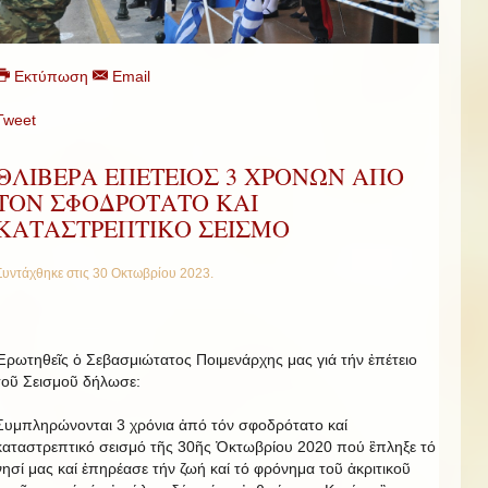
Εκτύπωση
Email
Tweet
ΘΛΙΒΕΡΑ ΕΠΕΤΕΙΟΣ 3 ΧΡΟΝΩΝ ΑΠΟ
ΤΟΝ ΣΦΟΔΡΟΤΑΤΟ ΚΑΙ
ΚΑΤΑΣΤΡΕΠΤΙΚΟ ΣΕΙΣΜΟ
Συντάχθηκε στις
30 Οκτωβρίου 2023
.
Ἐρωτηθεῖς ὁ Σεβασμιώτατος Ποιμενάρχης μας γιά τήν ἐπέτειο
τοῦ Σεισμοῦ δήλωσε:
Συμπληρώνονται 3 χρόνια ἀπό τόν σφοδρότατο καί
καταστρεπτικό σεισμό τῆς 30ῆς Ὀκτωβρίου 2020 πού ἒπληξε τό
νησί μας καί ἐπηρέασε τήν ζωή καί τό φρόνημα τοῦ ἀκριτικοῦ