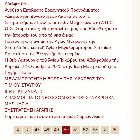
Ἀδελφοθέου
Ανάθεση Εκτέλεσης Ερευνητικού Προγράμματος
«Διερεύνηση Δυνατοτήτων Αποκατάστασης
Σεισμοπλήκτων Εκκλησιαστικών Μνημείων» στο Α.Π.Θ.
Ὁ Σεβασμιώτατος Μητροπολίτης μας κ. κ. Εὐσέβιος κατά
τήν ἀπουσία του ἀπό τά νησιά μας
Γιορτάστηκε ἡ μνήμη τῆς Ἁγίας Ματρώνης τῆς
Χιοπολίτιδος καί τοῦ Ἁγίου Μεγαλομάρτυρος Ἀρτεμίου
Προστάτου τῆς Ἑλληνικῆς Ἀστυνομίας
Ἡ θεία Λειτουργία τοῦ Ἁγίου Ἰακώβου τοῦ Ἀδελφοθέου τήν
Κυριακή 22 Ὀκτωβρίου 2023 στήν Ἱερά Μονή Ζωοδόχου
Πηγῆς Σάμου
ΜΕ ΛΑΜΠΡΟΤΗΤΑ Η ΕΟΡΤΗ ΤΗΣ ΥΨΩΣΕΩΣ ΤΟΥ
ΤΙΜΙΟΥ ΣΤΑΥΡΟΥ
ΙΕΡΑΤΙΚΗ ΣΥΝΑΞΙΣ
ΑΓΙΑΣΜΟΙ ΓΙΑ ΤΟ ΝΕΟ ΣΧΟΛΙΚΟ ΕΤΟΣ ΣΤΑ ΑΚΡΙΤΙΚΑ
ΜΑΣ ΝΗΣΙΑ
ΣΥΣΤΡΑΤΕΥΣΗ ΑΓΑΠΗΣ
Εορτασμός των τριών στρατιωτικών Σαμίων Αγίων
47
48
49
50
51
52
53