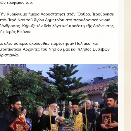
τῶν τροφίμων του.
Τήν Κυριώνυμο ἡμέρα Χοροστάτησε στόν Ὂρθρο, Ἱερούργησε
στόν Ἱερό Ναό τοῦ Ἁγίου Δημητρίου στό παραδοσιακό χωριό
Πάνδροσος. Κήρυξε τόν θείο λόγο καί προέστη τῆς Λιτάνευσης
τῆς Ἱερᾶς Εἰκόνος.
Σέ ὃλες τίς ἱερές ἀκολουθίες παρέστησαν Πολιτικοί καί
Στρατιωτικοί Ἂρχοντες τοῦ Νησιοῦ μας καί πλῆθος Εὐσεβῶν
Χριστιανῶν.