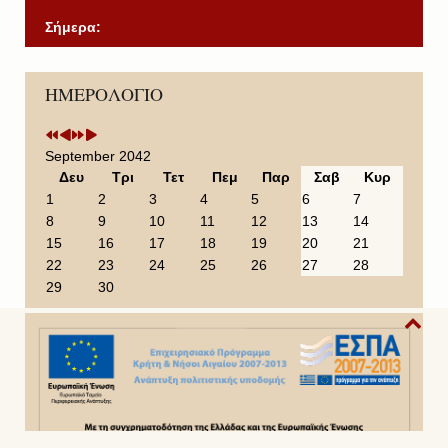
Σήμερα:
P
P
N
N
ΗΜΕΡΟΛΟΓΙΟ
r
r
e
e
e
e
x
x
v
v
t
t
i
i
Y
M
September 2042
o
o
e
o
Δευ
Τρι
Τετ
Πεμ
Παρ
Σαβ
Κυρ
u
u
a
n
1
2
3
4
5
6
7
s
s
r
t
8
9
10
11
12
13
14
Y
M
h
15
16
17
18
19
20
21
e
o
22
23
24
25
26
27
28
a
n
29
30
r
t
h