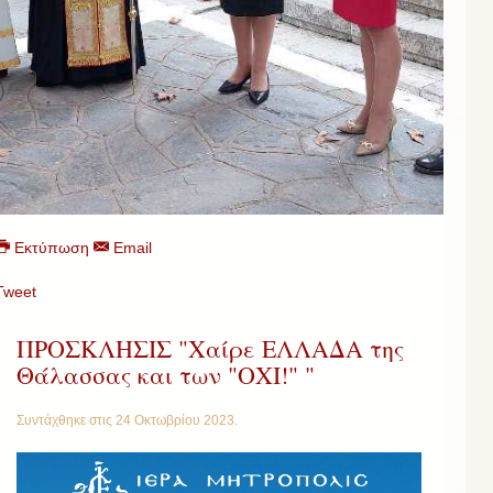
Εκτύπωση
Email
Tweet
ΠΡΟΣΚΛΗΣΙΣ "Χαίρε ΕΛΛΑΔΑ της
Θάλασσας και των "ΟΧΙ!" "
Συντάχθηκε στις
24 Οκτωβρίου 2023
.