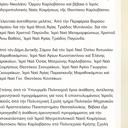
Ἁγίου Νικολάου Ὂρμου Καρλοβάσου καί βέβαια ὁ Ἱερός
Μητροπολιτικός Ναός Κοιμήσεως τῆς Θεοτόκου Καρλοβάσου.
Τελευταία ἀνετέθησαν μελέτες: Ἀπό τήν Περιφέρεια Βορείου
Αἰγαίου διά τήν Ἱερά Μονή Ἁγίας Τριάδος Μυτιλινιῶν, διά τόν
Ἱερό Ναό Χριστοῦ Παγώνδα, Ἱερό Ναό Μεταμορφώσεως Χριστοῦ
Ἃνω Βαθέος, Ἱερό Ναό Ἁγίας Τριάδος Παγώνδα.
Ἀπό τόν Δήμο Δυτικῆς Σάμου διά τόν Ἱερό Ναό Ὁσίου Ἀντωνίου
Μαραθοκάμπου, Ἱερό Ναό Ἁγίων Κωνσταντίνου καί Ἐλένης
Δρακαίων, Ἱερό Ναό Ὁσίας Ματρώνης Καρλοβάσου, Ἱερό Ναό
Κοιμήσεως Θεοτόκου Σκουρεϊκων, Ἱερό Ναό Ἁγίου Γεωργίου
Σκουρεϊκων, Ἱερό Ναό Ἁγίας Παρασκευῆς Μαραθοκάμπου καί
Ἱερό Ναό Γεν. Θεοτόκου Κοντεϊκων.
Ἐπίσης ἀπό τό Ὑπουργεῖο Πολιτισμοῦ ἒγινε ἀνάθεση, ἐκτέλεσης
ἐρευνητικοῦ προγράμματος γιά τούς 6 ὑποστυλωμένους Ἱεροῦς
Ναοῦς ἀπό τήν Πολυτεχνική Σχολή τμήμα Πολιτικῶν Μηχανικῶν
τοῦ Ἀριστοτελείου Πανεπιστημίου Θεσσαλονίκης. Βέβαια εἶχε
προηγηθεῖ ἡ ἀνάθεση ἐρευνητικοῦ προγράμματος γιά τήν
ἀποκατάσταση τοῦ Ἱεροῦ Μητροπολιτικοῦ Ναοῦ Κοιμήσεως
Θεοτόκου Νέου Καρλοβάσου στό Πολυτεχνείο Κρήτης Σχολή