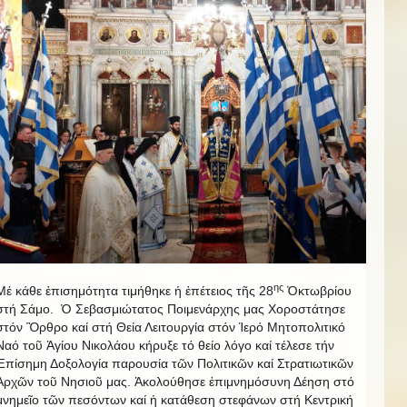
ης
Μέ κάθε ἐπισημότητα τιμήθηκε ἡ ἐπέτειος τῆς 28
Ὀκτωβρίου
στή Σάμο. Ὁ Σεβασμιώτατος Ποιμενάρχης μας Χοροστάτησε
στόν Ὂρθρο καί στή Θεία Λειτουργία στόν Ἱερό Μητοπολιτικό
Ναό τοῦ Ἁγίου Νικολάου κήρυξε τό θείο λόγο καί τέλεσε τήν
Ἐπίσημη Δοξολογία παρουσία τῶν Πολιτικῶν καί Στρατιωτικῶν
Ἀρχῶν τοῦ Νησιοῦ μας. Ἀκολούθησε ἐπιμνημόσυνη Δέηση στό
μνημεῖο τῶν πεσόντων καί ἡ κατάθεση στεφάνων στή Κεντρική