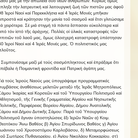
λαοῦ μας μέ τήν ἀπώλεια δύο νέων ἀνθρώπων. Κυρίως ὃμως
ἒπληξε τήν λατρευτική καί λειτουργική ζωή τῶν πιστῶν μας ἀφοῦ
98 Ἱεροί Ναοί καί Παρεκκλήσια καί 4 Ἱερές Μονές μπῆκαν
μπροστά καί κράτησαν τήν μανία τοῦ σεισμοῦ καἰ ἒτσι γλιτώσαμε
τά χειρότερα. Σέ μιά στιγμή τά πάντα ἒσπασαν εὐκολότερα καί
ἀπό τόν ἰστό τῆς ἀράχνης. Πολλές οἱ ὑλικές καταστροφές τῶν
σπιτιῶν τοῦ λαοῦ μας, ὃμως ὁλοσχερή καταστροφή ὑπέστησαν
40 Ἱεροί Ναοί καί 4 Ἱερές Μονές μας. Ὁ πολιτιστικός μας
πλοῦτος.
Συμπονέσαμε μαζί μέ τούς σεισμόπληκτους καί ἐπράξαμε ὃτι
ἐπέβαλε ἡ Ποιμαντική φροντίδα καί Πατρική ἀγάπη μας.
Γιά τούς Ἱερούς Ναούς μας ὑπογράψαμε προγραμματικές
συμβάσεις ἀναθέσεως μελετῶν μεταξύ τῆς Ἱερᾶς Μητροπόλεως
Σάμου Ἰκαρίας καί Κορσεῶν καί τοῦ Ὑπουργείου Πολιτισμοῦ καί
Ἀθλητισμοῦ, τῆς Γενικῆς Γραμματείας Αἰγαίου καί Νησιωτικῆς
Πολιτικῆς, Περιφέρειας Βορείου Αἰγαίου, Δήμου Ἀνατολικῆς
Σάμου καί Δήμου Δυτικῆς Σάμου: Παρά τοῦ Ὑπουργείου
Πολιτισμοῦ ἒγιναν ὑποστηλώσεις ἒξι Ἱερῶν Ναῶν α) Κοιμ.
Θεοτόκου Ἂνω Βαθέος β) Ἁγίου Σπυρίδωνος Βαθέος γ) Ἁγίου
Ἰωάννου τοῦ Χρυσοστόμου Καρλοβάσου, δ) Μεταμορφώσεως
τοῦ Σωτήρος Πυθαγορείου, ε) Ἁγίου Νικολάου Κοκκαρίου, στ)