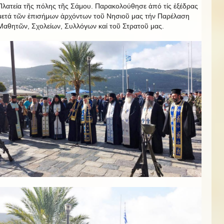
Πλατεία τῆς πόλης τῆς Σάμου. Παρακολούθησε ἀπό τίς ἐξέδρας
μετά τῶν ἐπισήμων ἀρχόντων τοῦ Νησιοῦ μας τήν Παρέλαση
Μαθητῶν, Σχολείων, Συλλόγων καί τοῦ Στρατοῦ μας.