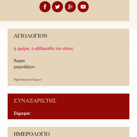
ΑΓΙΟΛΟΓΙΟΝ
η ημέρα,
η εβδομάδα του έτους
Άυριο
γιορτάζουν:
Πηγή:
Λογισμικό "Σήμερα"
ΣΥΝΑΞΑΡΙΣΤΗΣ
Σήμερα:
P
P
N
N
ΗΜΕΡΟΛΟΓΙΟ
r
r
e
e