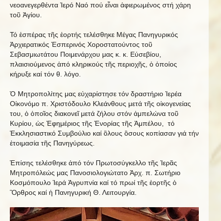
νεοανεγερθέντα Ἱερό Ναό πού εἶναι ἀφιερωμένος στή χάρη
τοῦ Ἁγίου.
Τό ἑσπέρας τῆς ἑορτής τελέσθηκε Μέγας Πανηγυρικός
Ἀρχιερατικός Ἑσπερινός Χοροστατούντος τοῦ
Σεβασμιωτάτου Ποιμενάρχου μας κ. κ. Εύσεβίου,
πλαισιούμενος ἀπό κληρικούς τῆς περιοχῆς, ὁ ὁποίος
κήρυξε καί τόν θ. λόγο.
Ὁ Μητροπολίτης μας εὐχαρίστησε τόν δραστήριο Ἱερέα
Οίκονόμο π. Χριστόδουλο Κλεάνθους μετά τῆς οἰκογενείας
του, ὁ ὁποῖος διακονεῖ μετά ζήλου στόν ἀμπελώνα τοῦ
Κυρίου, ὡς Ἐφημέριος τῆς Ἐνορίας τῆς Ἀμπέλου, τό
Ἐκκλησιαστικό Συμβούλιο καί ὃλους ὃσους κοπίασαν γιά τήν
ἑτοιμασία τῆς Πανηγύρεως.
Ἐπίσης τελέσθηκε ἀπό τόν Πρωτοσύγκελλο τῆς Ἱερᾶς
Μητροπόλεώς μας Πανοσιολογιώτατο Ἀρχ. π. Σωτήριο
Κοσμόπουλο Ἱερά Ἀγρυπνία καί τό πρωί τῆς ἑορτῆς ὁ
Ὂρθρος καί ἡ Πανηγυρική Θ. Λειτουργία.