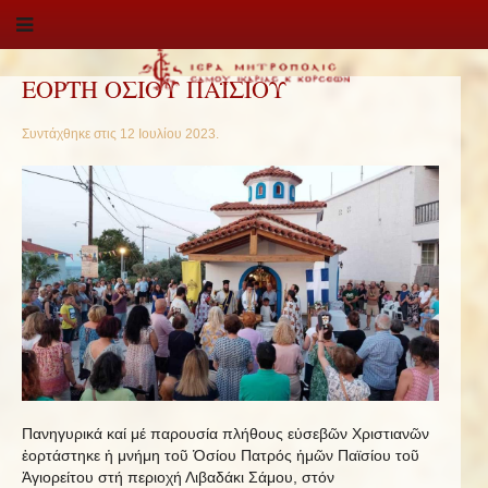
ΕΟΡΤΗ ΟΣΙΟΥ ΠΑΪΣΙΟΥ
Συντάχθηκε στις
12 Ιουλίου 2023
.
Πανηγυρικά καί μέ παρουσία πλήθους εὐσεβῶν Χριστιανῶν
ἑορτάστηκε ἡ μνήμη τοῦ Ὁσίου Πατρός ἡμῶν Παϊσίου τοῦ
Ἁγιορείτου στή περιοχή Λιβαδάκι Σάμου, στόν