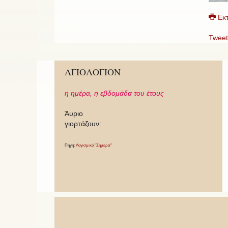
Εκ
Tweet
ΑΓΙΟΛΟΓΙΟΝ
η ημέρα,
η εβδομάδα του έτους
Άυριο
γιορτάζουν:
Πηγή:
Λογισμικό "Σήμερα"