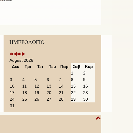
Previous
Previous
Next
Next
ΗΜΕΡΟΛΟΓΙΟ
Year
Month
Year
Month
August 2026
Δευ
Τρι
Τετ
Πεμ
Παρ
Σαβ
Κυρ
1
2
3
4
5
6
7
8
9
10
11
12
13
14
15
16
17
18
19
20
21
22
23
24
25
26
27
28
29
30
31