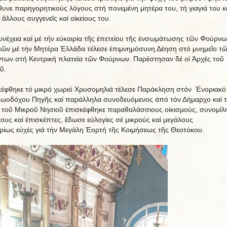
υνε παρηγορητικούς λόγους στή πονεμένη μητέρα του, τή γιαγιά του κ
 ἂλλους συγγενεῖς καί οἱκείους του.
υνέχεια καί μέ τήν εὐκαιρία τῆς ἐπετείου τῆς ἐνσωμάτωσης τῶν Φούρνω
ῶν μέ τήν Μητέρα Ἑλλάδα τέλεσε ἐπιμνημόσυνη Δέηση στό μνημεῖο τ
των στή Κεντρική πλατεία τῶν Φούρνων. Παρέστησαν δέ οἱ Ἀρχές τοῦ
οῦ.
έφθηκε τό μικρό χωριό Χρυσομηλιά τέλεσε Παράκληση στόν Ἐνοριακό
ωοδόχου Πηγῆς καί παράλληλα συνοδευόμενος ἀπό τόν Δήμαρχο καί τ
 τοῦ Μικροῦ Νησιοῦ ἐπισκέφθηκε παραθαλάσσιους οἱκισμούς, συνομίλ
κους καί ἐπισκέπτες, ἒδωσε εὐλογίες σέ μικρούς καί μεγάλους
υρίως εὐχές γιά τήν Μεγάλη Ἐορτή τῆς Κοιμήσεως τῆς Θεοτόκου.