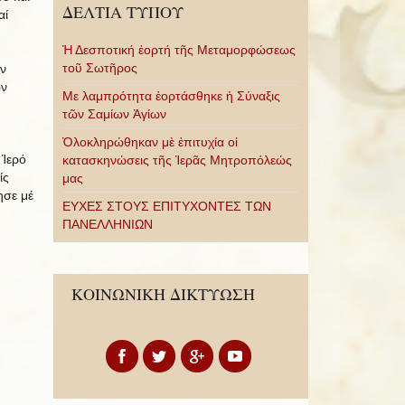
ΔΕΛΤΙΑ ΤΥΠΟΥ
αί
Ἡ Δεσποτική ἑορτή τῆς Μεταμορφώσεως
τοῦ Σωτῆρος
ν
ῶν
Με λαμπρότητα ἑορτάσθηκε ἡ Σύναξις
τῶν Σαμίων Ἁγίων
Ὁλοκληρώθηκαν μὲ ἐπιτυχία οἱ
 Ἱερό
κατασκηνώσεις τῆς Ἱερᾶς Μητροπόλεώς
ίς
μας
ησε μέ
ΕΥΧΕΣ ΣΤΟΥΣ ΕΠΙΤΥΧΟΝΤΕΣ ΤΩΝ
ΠΑΝΕΛΛΗΝΙΩΝ
ΚΟΙΝΩΝΙΚΗ ΔΙΚΤΥΩΣΗ