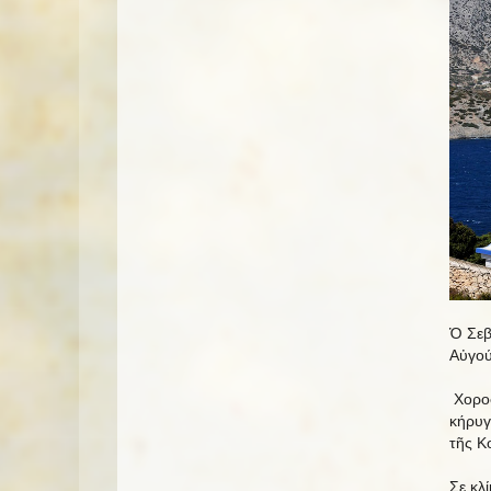
Ὁ Σεβ
Αὐγού
Χοροσ
κήρυγ
τῆς Κ
Σε κλ