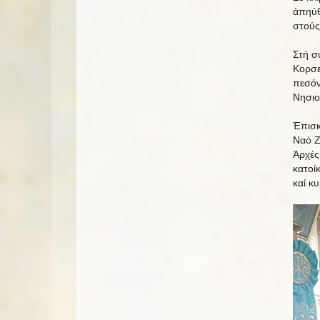
ἀπηύθ
στούς
Στή σ
Κορσε
πεσόν
Νησι
Ἐπισκ
Ναό Ζ
Ἀρχές
κατοί
καί κ