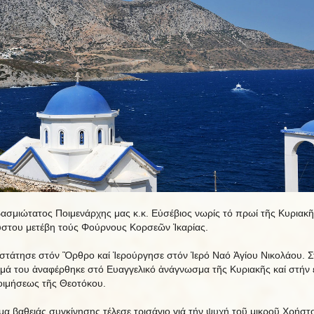
ασμιώτατος Ποιμενάρχης μας κ.κ. Εὐσέβιος νωρίς τό πρωί τῆς Κυριακῆ
στου μετέβη τούς Φούρνους Κορσεῶν Ἰκαρίας.
τάτησε στόν Ὂρθρο καί Ἱερούργησε στόν Ἱερό Ναό Ἁγίου Νικολάου. Σ
μά του ἀναφέρθηκε στό Ευαγγελικό ἀνάγνωσμα τῆς Κυριακῆς καί στήν 
οιμήσεως τῆς Θεοτόκου.
ίμα βαθειάς συγκίνησης τέλεσε τρισάγιο γιά τήν ψυχή τοῦ μικροῦ Χρήστο