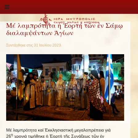
Μέ λαμπρότητα ἡ Ἑορτή τῶν ἐν Σάμῳ
διαλαμψάντων Ἁγίων
Συντάχθηκε στις
31 Ιουλίου 2023
.
Μέ λαμπρότητα καί Ἐκκλησιαστική μεγαλοπρέπεια γιά
η
26
χρονιά τιμήθηκε ἡ Ἑορτή τῆς Συνάξεως τῶν ἐν