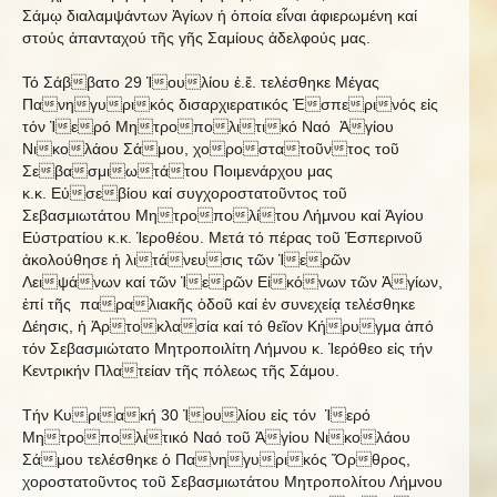
Σάμῳ διαλαμψάντων Ἁγίων ἡ ὁποία εἶναι ἀφιερωμένη καί
στούς ἀπανταχού τῆς γῆς Σαμίους ἀδελφούς μας.
Τό Σάββατο 29 Ἰουλίου ἐ.ἔ. τελέσθηκε Μέγας
Πανηγυρικός δισαρχιερατικός Ἑσπερινός εἰς
τόν Ἱερό Μητροπολιτικό Ναό Ἁγίου
Νικολάου Σάμου, χοροστατοῦντος τοῦ
Σεβασμιωτάτου Ποιμενάρχου μας
κ.κ. Εὐσεβίου καί συγχοροστατοῦντος τοῦ
Σεβασμιωτάτου Μητροπολίτου Λήμνου καί Ἁγίου
Εὐστρατίου κ.κ. Ἱεροθέου. Μετά τό πέρας τοῦ Ἑσπερινοῦ
ἀκολούθησε ἡ λιτάνευσις τῶν Ἱερῶν
Λειψάνων καί τῶν Ἱερῶν Εἰκόνων τῶν Ἁγίων,
ἐπί τῆς παραλιακῆς ὁδοῦ καί ἐν συνεχείᾳ τελέσθηκε
Δέησις, ἡ Ἀρτοκλασία καί τό θεῖον Κήρυγμα ἀπό
τόν Σεβασμιώτατο Μητροποιλίτη Λήμνου κ. Ἱερόθεο εἰς τήν
Κεντρικήν Πλατείαν τῆς πόλεως τῆς Σάμου.
Τήν Κυριακή 30 Ἰουλίου εἰς τόν Ἱερό
Μητροπολιτικό Ναό τοῦ Ἁγίου Νικολάου
Σάμου τελέσθηκε ὁ Πανηγυρικός Ὄρθρος,
χοροστατοῦντος τοῦ Σεβασμιωτάτου Μητροπολίτου Λήμνου