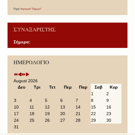
Πηγή:
Λογισμικό "Σήμερα"
ΣΥΝΑΞΑΡΙΣΤΗΣ
Σήμερα:
P
P
N
N
ΗΜΕΡΟΛΟΓΙΟ
r
r
e
e
e
e
x
x
v
v
t
t
i
i
Y
M
August 2026
o
o
e
o
Δευ
Τρι
Τετ
Πεμ
Παρ
Σαβ
Κυρ
u
u
a
n
1
2
s
s
r
t
3
4
5
6
7
8
9
Y
M
h
10
11
12
13
14
15
16
e
o
17
18
19
20
21
22
23
a
n
24
25
26
27
28
29
30
r
t
31
h