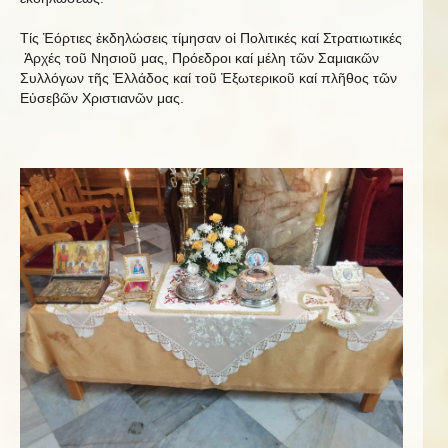
Τίς Ἑόρτιες ἐκδηλώσεις τίμησαν οἱ Πολιτικές καί Στρατιωτικές
Ἀρχές τοῦ Νησιοῦ μας, Πρόεδροι καί μέλη τῶν Σαμιακῶν
Συλλόγων τῆς Ἑλλάδος καί τοῦ Ἐξωτερικοῦ καί πλῆθος τῶν
Εὐσεβῶν Χριστιανῶν μας.