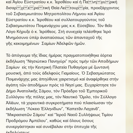
καί Ἁγίου Εὐστρατίου κ.κ. Ἱεροθέου καί ἡ Πανηγυρική
δισαρχιερατική Θεία Λειτουργία, προεξάρχοντος
τοῦ Σεβασμιωτάτου Μητροπολίτου Λήμνου καί Ἁγίου
Εὐστρατίου κ.κ. Ἱεροθέου καί συλλειτουργούντος τοῦ
Σεβασμιωτάτου Ποιμενάρχου μας κ.κ. Εὐσεβίου. Τόν θεῖο
Λόγο Κήρυξε ὁ κ. Ἱερόθεος. Στή συνεχείᾳ τελέσθηκε Ἱερό
Μνημόσυνο ὑπέρ ἀναπαύσεως τῶν ἀπανταχοῦ τῆς
γῆς κεκοιμημένων Σαμίων Ἀδελφῶν ἡμῶν.
Τό ἀπόγευμα τῆς ἳδιας ἡμέρας πραγματοποιήθηκε ἑόρτια
ἐκδήλωση “Νησιώτικο Πανηγύρι” πρός τιμήν τῶν Αποδήμων
Σαμίων εἰς τήν Κεντρική Πλατεία Πυθαγόρα μέ ζωντανή
μουσική, ἀπό τούς ἀδελφούς Γιαμαίους. Ὁ Σεβασμιώτατος
Ποιμενάρχης μας ἀπηύθυνε χαιρετισμό καί ἀναφέρθηκε στήν
ἀγάπη τῶν ἀποδήμων πρός τό Νησί μας. Ευχαρίστησε τόν
Δήμο Ἀνατολικῆς Σάμου, τόν Πρόεδρο τοῦ Ἐμπορικοῦ
Συλλόγου τῆς πόλης μας, τόν Ναυτικό Ὃμιλο, τόν Σύλλογο
Ἀλϊέων, τά χορευτικά συγκροτήματα πού πλαισίωσαν τήν
ἐκδήλωση “Λύκειο Ἑλληνίδων”, “Καπετᾶν Λαχανᾶ”,
“Μικρασιατῶν Σάμου” καί “Ἱεροῦ Ναοῦ Συλλήψεως Τιμίου
Προδρόμου Ἀμπέλου”, καθώς καί ὃλους ὃσους
συνεργάστηκαν καί συνέβαλαν στήν ἐπιτυχία τῆς
ἐκδηλώσεως.